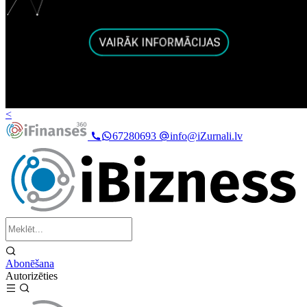
<
67280693
info@iZurnali.lv
Abonēšana
Autorizēties