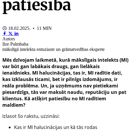
patiesība
18.02.2025. • 11 MIN
Autors
Ilze Palmbaha
mākslīgā intelekta entuziaste un grāmatvedības eksperte
Mēs dzīvojam laikmetā, kurā mākslīgais intelekts (MI)
var būt gan labākais draugs, gan lielākais
ienaidnieks. MI halucinācijas, tas ir, MI radītie dati,
kas izklausās ticami, bet ir pilnīgs izdomājums, ir
reāla problēma. Un, ja uzņēmums nav pietiekami
piesardzīgs, tās var maksāt naudu, reputāciju un pat
klientus. Kā atšķirt patiesību no MI radītiem
maldiem?
Izlasot šo rakstu, uzzināsi:
Kas ir MI halucinācijas un kā tās rodas