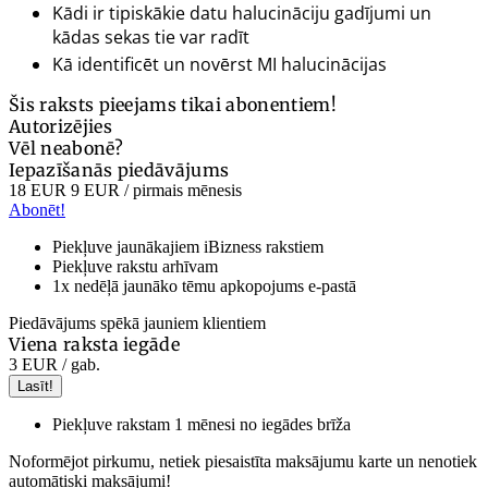
Kādi ir tipiskākie datu halucināciju gadījumi un
kādas sekas tie var radīt
Kā identificēt un novērst MI halucinācijas
Šis raksts pieejams tikai abonentiem!
Autorizējies
Vēl neabonē?
Iepazīšanās piedāvājums
18 EUR
9 EUR
/ pirmais mēnesis
Abonēt!
Piekļuve jaunākajiem iBizness rakstiem
Piekļuve rakstu arhīvam
1x nedēļā jaunāko tēmu apkopojums e-pastā
Piedāvājums spēkā jauniem klientiem
Viena raksta iegāde
3 EUR
/ gab.
Lasīt!
Piekļuve rakstam 1 mēnesi no iegādes brīža
Noformējot pirkumu, netiek piesaistīta maksājumu karte un nenotiek
automātiski maksājumi!