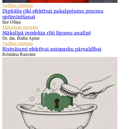
Vadības sistēmas
Digitālie rīki efektīvai pakalpojumu procesu
optimizēšanai
Ilze Ošiņa
Mākslīgais intelekts
Mākslīgā intelekta rīki līgumu analīzē
Dr. dat. Baiba Apine
Vadības sistēmas
Risinājumi efektīvai autoparku pārvaldībai
Kristiāna Rancāne