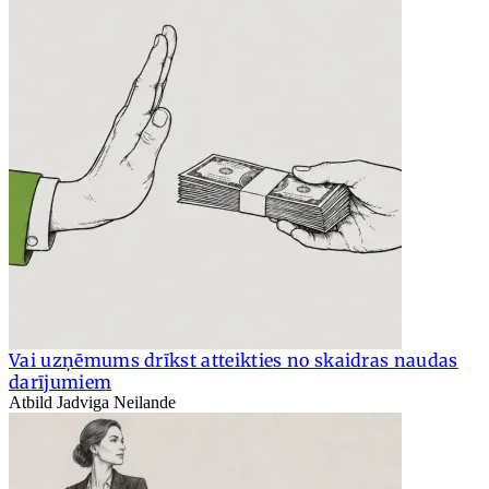
Vai uzņēmums drīkst atteikties no skaidras naudas
darījumiem
Atbild Jadviga Neilande