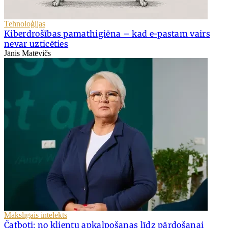
Tehnoloģijas
Kiberdrošības pamathigiēna – kad e-pastam vairs
nevar uzticēties
Jānis Matēvičs
Mākslīgais intelekts
Čatboti: no klientu apkalpošanas līdz pārdošanai