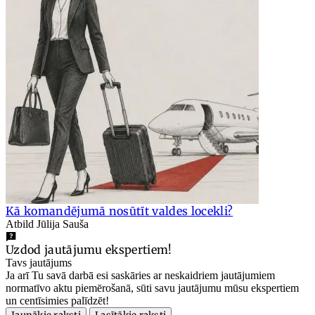
Kā komandējumā nosūtīt valdes locekli?
Atbild Jūlija Sauša
Uzdod jautājumu ekspertiem!
Tavs jautājums
Ja arī Tu savā darbā esi saskāries ar neskaidriem jautājumiem
normatīvo aktu piemērošanā, sūti savu jautājumu mūsu ekspertiem
un centīsimies palīdzēt!