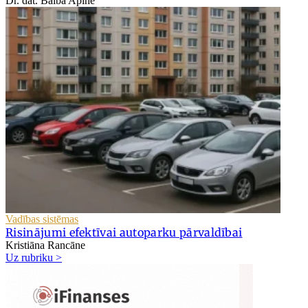
Dr. dat. Baiba Apine
Vadības sistēmas
Risinājumi efektīvai autoparku pārvaldībai
Kristiāna Rancāne
Uz rubriku >