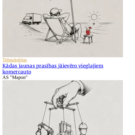
Tehnoloģijas
Kādas jaunas prasības jāievēro vieglajiem
komercauto
AS "Mapon"