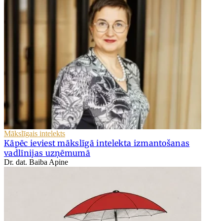
Mākslīgais intelekts
Kāpēc ieviest mākslīgā intelekta izmantošanas
vadlīnijas uzņēmumā
Dr. dat. Baiba Apine