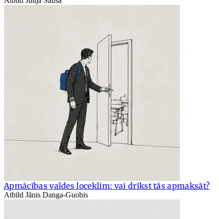
Atbild Jūlija Sauša
Apmācības valdes loceklim: vai drīkst tās apmaksāt?
Atbild Jānis Danga-Guobis