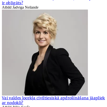
ir obligāts?
Atbild Jadviga Neilande
Vai valdes locekļa civiltiesiskā apdrošināšana jāapliek
ar nodokli?