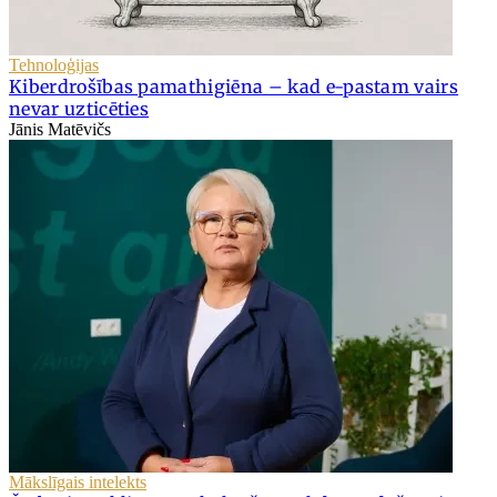
Tehnoloģijas
Kiberdrošības pamathigiēna – kad e-pastam vairs
nevar uzticēties
Jānis Matēvičs
Mākslīgais intelekts