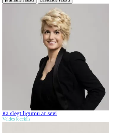
Jaunākie raksti
Lasītākie raksti
Kā slēgt līgumu ar sevi
Valdes loceklis