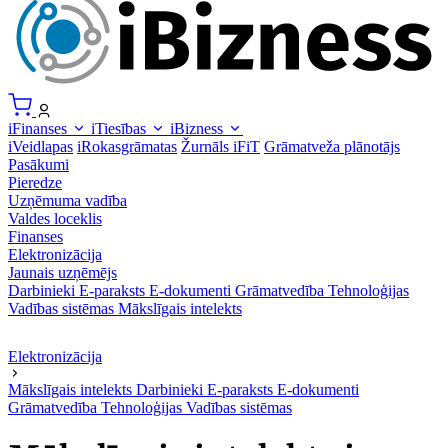
iFinanses
iTiesības
iBizness
iVeidlapas
iRokasgrāmatas
Žurnāls iFiT
Grāmatveža plānotājs
Pasākumi
Pieredze
Uzņēmuma vadība
Valdes loceklis
Finanses
Elektronizācija
Jaunais uzņēmējs
Darbinieki
E-paraksts
E-dokumenti
Grāmatvedība
Tehnoloģijas
Vadības sistēmas
Mākslīgais intelekts
Elektronizācija
Mākslīgais intelekts
Darbinieki
E-paraksts
E-dokumenti
Grāmatvedība
Tehnoloģijas
Vadības sistēmas