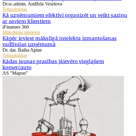
Dr.sc.admin. Andžela Veselova
Tehnoloģijas
Kā uzņēmumiem efektīvi organizēt un veikt saziņu
ar saviem klientiem
iFinanses 360
Mākslīgais intelekts
Kāpēc ieviest mākslīgā intelekta izmantošanas
vadlīnijas uzņēmumā
Dr. dat. Baiba Apine
Tehnoloģijas
Kādas jaunas prasības jāievēro vieglajiem
komercauto
AS "Mapon"