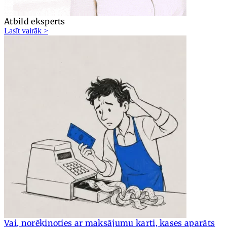
Atbild eksperts
Lasīt vairāk >
Vai, norēķinoties ar maksājumu karti, kases aparāts