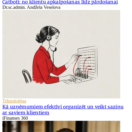
Čatboti: no klientu apkalpošanas līdz pārdošanai
Dr.sc.admin. Andžela Veselova
Tehnoloģijas
Kā uzņēmumiem efektīvi organizēt un veikt saziņu
ar saviem klientiem
iFinanses 360