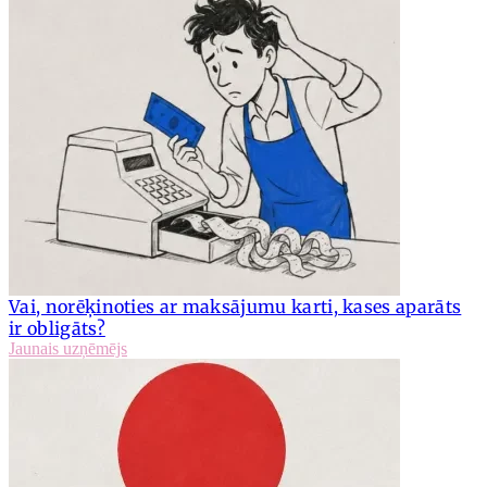
Vai, norēķinoties ar maksājumu karti, kases aparāts
ir obligāts?
Jaunais uzņēmējs