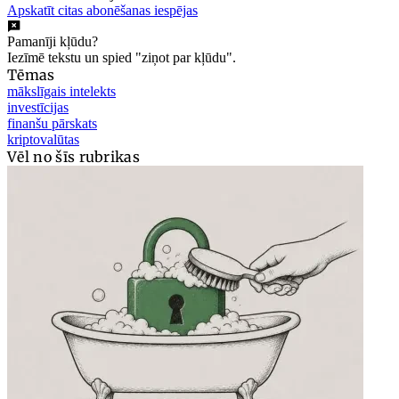
Apskatīt citas abonēšanas iespējas
Pamanīji kļūdu?
Iezīmē tekstu un spied "ziņot par kļūdu".
Tēmas
mākslīgais intelekts
investīcijas
finanšu pārskats
kriptovalūtas
Vēl no šīs rubrikas