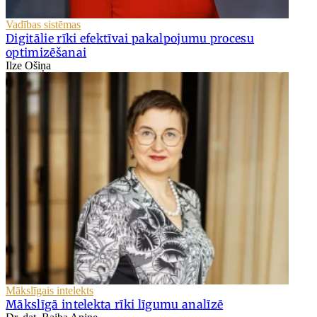
Vadības sistēmas
Digitālie rīki efektīvai pakalpojumu procesu
optimizēšanai
Ilze Ošiņa
Mākslīgais intelekts
Mākslīgā intelekta rīki līgumu analīzē