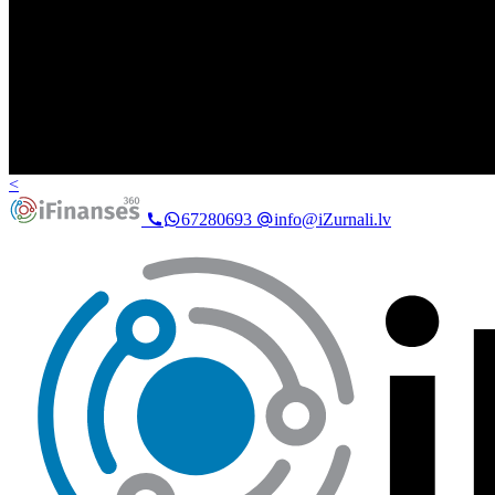
<
67280693
info@iZurnali.lv