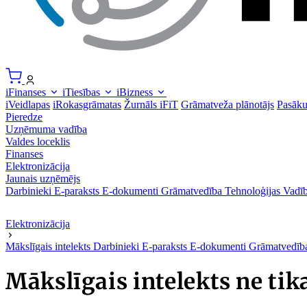
iFinanses
iTiesības
iBizness
iVeidlapas
iRokasgrāmatas
Žurnāls iFiT
Grāmatveža plānotājs
Pasāk
Pieredze
Uzņēmuma vadība
Valdes loceklis
Finanses
Elektronizācija
Jaunais uzņēmējs
Darbinieki
E-paraksts
E-dokumenti
Grāmatvedība
Tehnoloģijas
Vadīb
Elektronizācija
Mākslīgais intelekts
Darbinieki
E-paraksts
E-dokumenti
Grāmatvedī
Mākslīgais intelekts ne ti