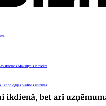
umi
as sistēmas
Mākslīgais intelekts
ba
Tehnoloģijas
Vadības sistēmas
kai ikdienā, bet arī uzņēmum