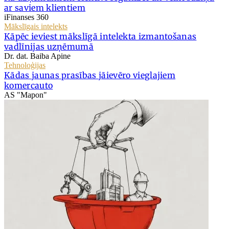
ar saviem klientiem
iFinanses 360
Mākslīgais intelekts
Kāpēc ieviest mākslīgā intelekta izmantošanas
vadlīnijas uzņēmumā
Dr. dat. Baiba Apine
Tehnoloģijas
Kādas jaunas prasības jāievēro vieglajiem
komercauto
AS "Mapon"