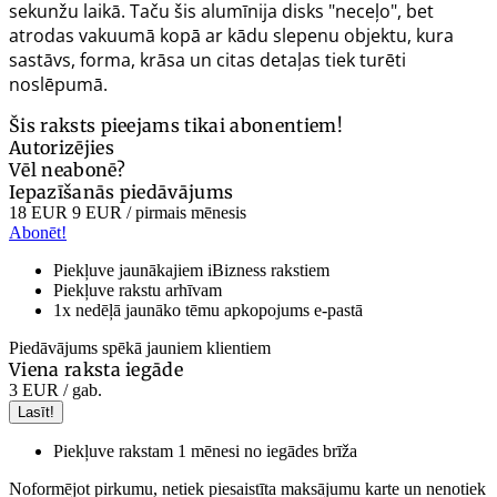
sekunžu laikā. Taču šis alumīnija disks "neceļo", bet
atrodas vakuumā kopā ar kādu slepenu objektu, kura
sastāvs, forma, krāsa un citas detaļas tiek turēti
noslēpumā.
Šis raksts pieejams tikai abonentiem!
Autorizējies
Vēl neabonē?
Iepazīšanās piedāvājums
18 EUR
9 EUR
/ pirmais mēnesis
Abonēt!
Piekļuve jaunākajiem iBizness rakstiem
Piekļuve rakstu arhīvam
1x nedēļā jaunāko tēmu apkopojums e-pastā
Piedāvājums spēkā jauniem klientiem
Viena raksta iegāde
3 EUR
/ gab.
Lasīt!
Piekļuve rakstam 1 mēnesi no iegādes brīža
Noformējot pirkumu, netiek piesaistīta maksājumu karte un nenotiek