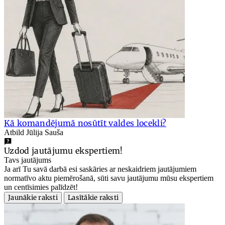
Kā komandējumā nosūtīt valdes locekli?
Atbild Jūlija Sauša
Uzdod jautājumu ekspertiem!
Tavs jautājums
Ja arī Tu savā darbā esi saskāries ar neskaidriem jautājumiem
normatīvo aktu piemērošanā, sūti savu jautājumu mūsu ekspertiem
un centīsimies palīdzēt!
Jaunākie raksti
Lasītākie raksti