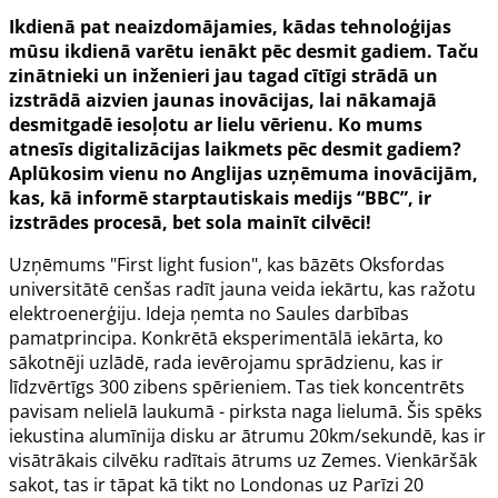
Ikdienā pat neaizdomājamies, kādas tehnoloģijas
mūsu ikdienā varētu ienākt pēc desmit gadiem. Taču
zinātnieki un inženieri jau tagad cītīgi strādā un
izstrādā aizvien jaunas inovācijas, lai nākamajā
desmitgadē iesoļotu ar lielu vērienu. Ko mums
atnesīs digitalizācijas laikmets pēc desmit gadiem?
Aplūkosim vienu no Anglijas uzņēmuma inovācijām,
kas, kā informē starptautiskais medijs “BBC”, ir
izstrādes procesā, bet sola mainīt cilvēci!
Uzņēmums "First light fusion", kas bāzēts Oksfordas
universitātē cenšas radīt jauna veida iekārtu, kas ražotu
elektroenerģiju. Ideja ņemta no Saules darbības
pamatprincipa. Konkrētā eksperimentālā iekārta, ko
sākotnēji uzlādē, rada ievērojamu sprādzienu, kas ir
līdzvērtīgs 300 zibens spērieniem. Tas tiek koncentrēts
pavisam nelielā laukumā - pirksta naga lielumā. Šis spēks
iekustina alumīnija disku ar ātrumu 20km/sekundē, kas ir
visātrākais cilvēku radītais ātrums uz Zemes. Vienkāršāk
sakot, tas ir tāpat kā tikt no Londonas uz Parīzi 20