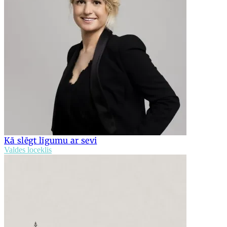
Kā slēgt līgumu ar sevi
Valdes loceklis