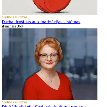
Vadības sistēmas
Darba drošības automatizācijas sistēmas
iFinanses 360
Vadības sistēmas
Digitālie rīki efektīvai pakalpojumu procesu