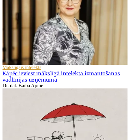
Mākslīgais intelekts
Kāpēc ieviest mākslīgā intelekta izmantošanas
vadlīnijas uzņēmumā
Dr. dat. Baiba Apine