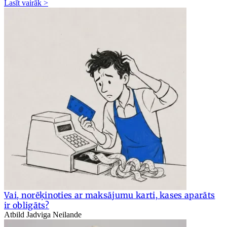
Lasīt vairāk >
Vai, norēķinoties ar maksājumu karti, kases aparāts
ir obligāts?
Atbild Jadviga Neilande