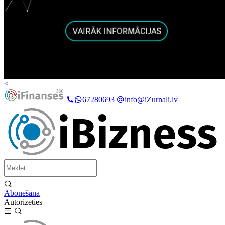
<
67280693
info@iZurnali.lv
Abonēšana
Autorizēties