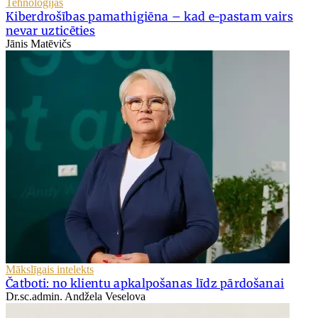
Tehnoloģijas
Kiberdrošības pamathigiēna – kad e-pastam vairs
nevar uzticēties
Jānis Matēvičs
Mākslīgais intelekts
Čatboti: no klientu apkalpošanas līdz pārdošanai
Dr.sc.admin. Andžela Veselova