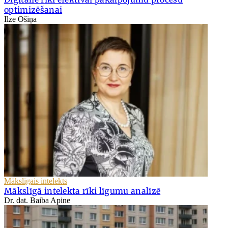
optimizēšanai
Ilze Ošiņa
Mākslīgais intelekts
Mākslīgā intelekta rīki līgumu analīzē
Dr. dat. Baiba Apine