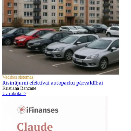
Vadības sistēmas
Risinājumi efektīvai autoparku pārvaldībai
Kristiāna Rancāne
Uz rubriku >