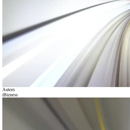
Autors
iBizness