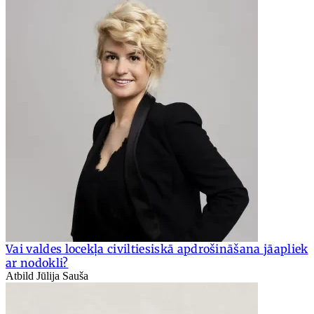
Vai valdes locekļa civiltiesiskā apdrošināšana jāapliek
ar nodokli?
Atbild Jūlija Sauša