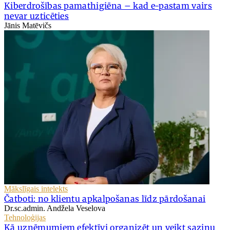
Kiberdrošības pamathigiēna – kad e-pastam vairs
nevar uzticēties
Jānis Matēvičs
Mākslīgais intelekts
Čatboti: no klientu apkalpošanas līdz pārdošanai
Dr.sc.admin. Andžela Veselova
Tehnoloģijas
Kā uzņēmumiem efektīvi organizēt un veikt saziņu