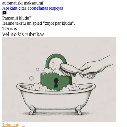
automātiski maksājumi!
Apskatīt citas abonēšanas iespējas
Pamanīji kļūdu?
Iezīmē tekstu un spied "ziņot par kļūdu".
Tēmas
Vēl no šīs rubrikas
Tehnoloģijas