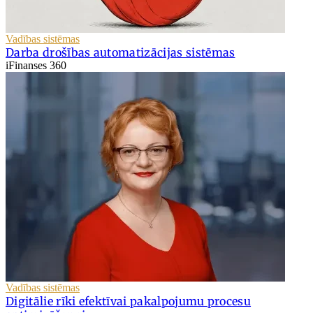
Vadības sistēmas
Darba drošības automatizācijas sistēmas
iFinanses 360
Vadības sistēmas
Digitālie rīki efektīvai pakalpojumu procesu