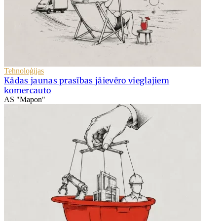
Tehnoloģijas
Kādas jaunas prasības jāievēro vieglajiem
komercauto
AS "Mapon"