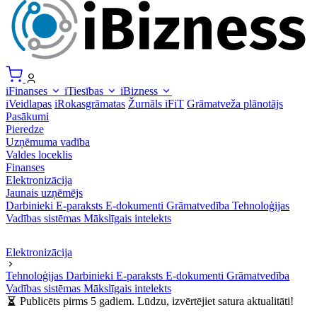
iFinanses
iTiesības
iBizness
iVeidlapas
iRokasgrāmatas
Žurnāls iFiT
Grāmatveža plānotājs
Pasākumi
Pieredze
Uzņēmuma vadība
Valdes loceklis
Finanses
Elektronizācija
Jaunais uzņēmējs
Darbinieki
E-paraksts
E-dokumenti
Grāmatvedība
Tehnoloģijas
Vadības sistēmas
Mākslīgais intelekts
Elektronizācija
Tehnoloģijas
Darbinieki
E-paraksts
E-dokumenti
Grāmatvedība
Vadības sistēmas
Mākslīgais intelekts
Publicēts pirms 5 gadiem. Lūdzu, izvērtējiet satura aktualitāti!