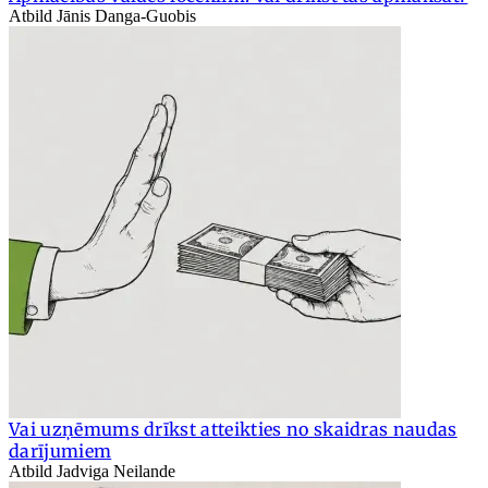
Atbild Jānis Danga-Guobis
Vai uzņēmums drīkst atteikties no skaidras naudas
darījumiem
Atbild Jadviga Neilande