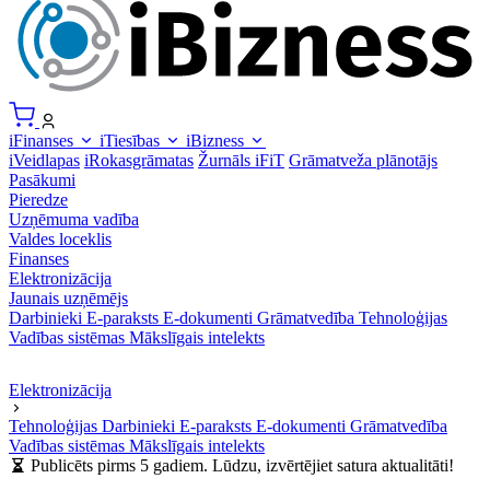
iFinanses
iTiesības
iBizness
iVeidlapas
iRokasgrāmatas
Žurnāls iFiT
Grāmatveža plānotājs
Pasākumi
Pieredze
Uzņēmuma vadība
Valdes loceklis
Finanses
Elektronizācija
Jaunais uzņēmējs
Darbinieki
E-paraksts
E-dokumenti
Grāmatvedība
Tehnoloģijas
Vadības sistēmas
Mākslīgais intelekts
Elektronizācija
Tehnoloģijas
Darbinieki
E-paraksts
E-dokumenti
Grāmatvedība
Vadības sistēmas
Mākslīgais intelekts
Publicēts pirms 5 gadiem. Lūdzu, izvērtējiet satura aktualitāti!