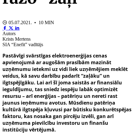
05.07.2021. • 10 MIN
Autors
Krists Mertens
SIA “Enefit” vadītājs
Pastāvīgi svārstīgas elektroenerģijas cenas
apvienojumā ar augošām prasībām mazināt
uzņēmumu ietekmi uz vidi liek uzņēmējiem meklēt
veidus, kā savu darbību padarīt “zaļāku” un
ilgtspējīgāku. Lai arī šī joma saistās ar finansiālu
ieguldījumu, tas sniedz iespēju labāk optimizēt
resursu – arī enerģijas – patēriņu un nereti rast
jaunus ieņēmumu avotus. Mūsdienu patēriņa
kultūrā ilgtspēja kļuvusi par būtisku konkurētspējas
faktoru, kas nosaka gan pircēju izvēli, gan arī
uzņēmuma pievilcību investoru un finanšu
institūciju vērtējumā.