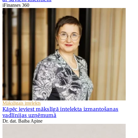
iFinanses 360
Mākslīgais intelekts
Kāpēc ieviest mākslīgā intelekta izmantošanas
vadlīnijas uzņēmumā
Dr. dat. Baiba Apine