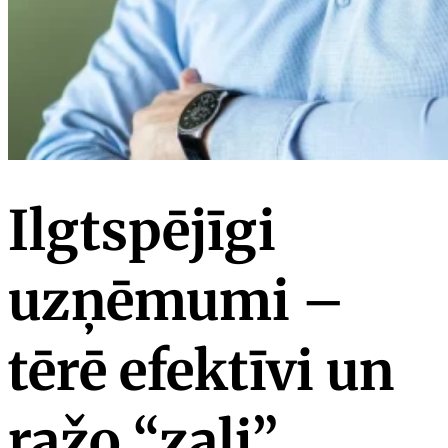
Ilgtspējīgi
uzņēmumi –
tērē efektīvi un
ražo “zaļi”