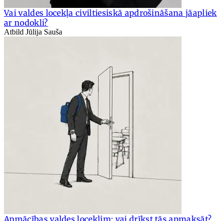
Vai valdes locekļa civiltiesiskā apdrošināšana jāapliek
ar nodokli?
Atbild Jūlija Sauša
Apmācības valdes loceklim: vai drīkst tās apmaksāt?