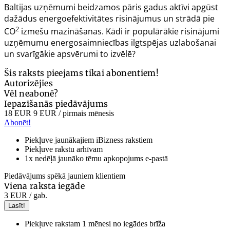
Baltijas uzņēmumi beidzamos pāris gadus aktīvi apgūst
dažādus energoefektivitātes risinājumus un strādā pie
2
CO
izmešu mazināšanas. Kādi ir populārākie risinājumi
uzņēmumu energosaimniecības ilgtspējas uzlabošanai
un svarīgākie apsvērumi to izvēlē?
Šis raksts pieejams tikai abonentiem!
Autorizējies
Vēl neabonē?
Iepazīšanās piedāvājums
18 EUR
9 EUR
/ pirmais mēnesis
Abonēt!
Piekļuve jaunākajiem iBizness rakstiem
Piekļuve rakstu arhīvam
1x nedēļā jaunāko tēmu apkopojums e-pastā
Piedāvājums spēkā jauniem klientiem
Viena raksta iegāde
3 EUR
/ gab.
Lasīt!
Piekļuve rakstam 1 mēnesi no iegādes brīža