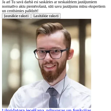
Ja arī Tu savā darbā esi saskāries ar neskaidriem jautājumiem
normatīvo aktu piemērošanā, sūti savu jautājumu mūsu ekspertiem
un centīsimies palīdzēt!
Jaunākie raksti
Lasītākie raksti
Likvidatora iecelšana, pilnvaras un funkcijas,