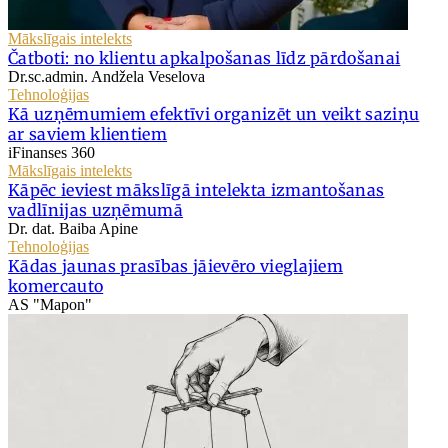
Mākslīgais intelekts
Čatboti: no klientu apkalpošanas līdz pārdošanai
Dr.sc.admin. Andžela Veselova
Tehnoloģijas
Kā uzņēmumiem efektīvi organizēt un veikt saziņu
ar saviem klientiem
iFinanses 360
Mākslīgais intelekts
Kāpēc ieviest mākslīgā intelekta izmantošanas
vadlīnijas uzņēmumā
Dr. dat. Baiba Apine
Tehnoloģijas
Kādas jaunas prasības jāievēro vieglajiem
komercauto
AS "Mapon"