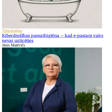
Tehnoloģijas
Kiberdrošības pamathigiēna – kad e-pastam vairs
nevar uzticēties
Jānis Matēvičs