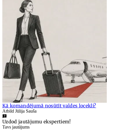
Kā komandējumā nosūtīt valdes locekli?
Atbild Jūlija Sauša
Uzdod jautājumu ekspertiem!
Tavs jautājums