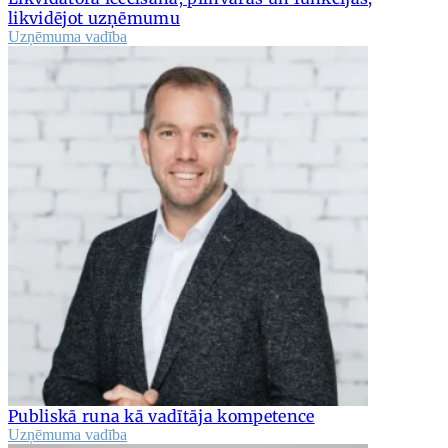
likvidējot uzņēmumu
Uzņēmuma vadība
Publiskā runa kā vadītāja kompetence
Uzņēmuma vadība