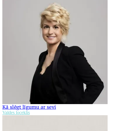
Kā slēgt līgumu ar sevi
Valdes loceklis