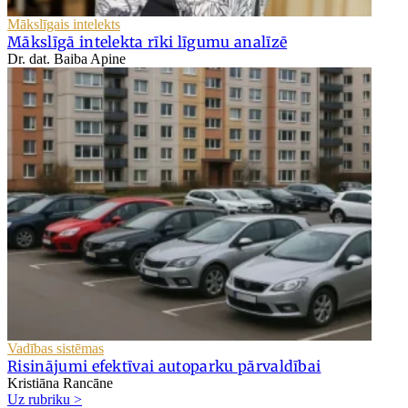
Mākslīgais intelekts
Mākslīgā intelekta rīki līgumu analīzē
Dr. dat. Baiba Apine
Vadības sistēmas
Risinājumi efektīvai autoparku pārvaldībai
Kristiāna Rancāne
Uz rubriku >