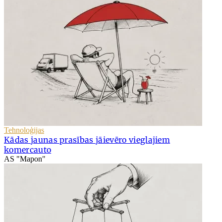
Tehnoloģijas
Kādas jaunas prasības jāievēro vieglajiem
komercauto
AS "Mapon"