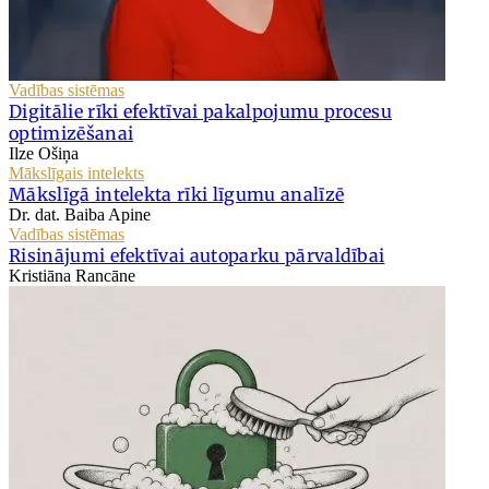
Vadības sistēmas
Digitālie rīki efektīvai pakalpojumu procesu
optimizēšanai
Ilze Ošiņa
Mākslīgais intelekts
Mākslīgā intelekta rīki līgumu analīzē
Dr. dat. Baiba Apine
Vadības sistēmas
Risinājumi efektīvai autoparku pārvaldībai
Kristiāna Rancāne