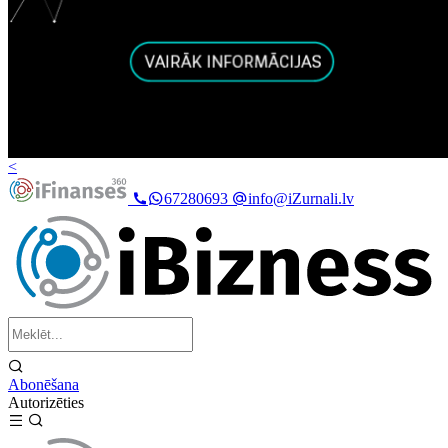
<
67280693
info@iZurnali.lv
Abonēšana
Autorizēties