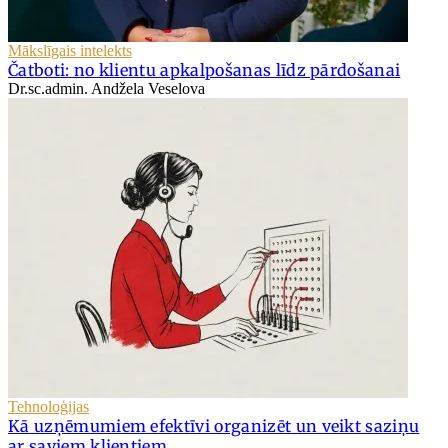
Mākslīgais intelekts
Čatboti: no klientu apkalpošanas līdz pārdošanai
Dr.sc.admin. Andžela Veselova
Tehnoloģijas
Kā uzņēmumiem efektīvi organizēt un veikt saziņu
ar saviem klientiem