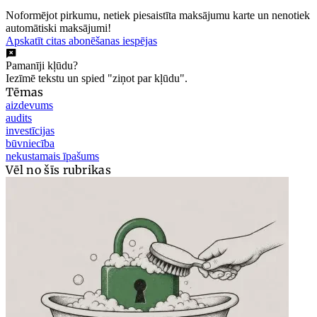
Noformējot pirkumu, netiek piesaistīta maksājumu karte un nenotiek
automātiski maksājumi!
Apskatīt citas abonēšanas iespējas
Pamanīji kļūdu?
Iezīmē tekstu un spied "ziņot par kļūdu".
Tēmas
aizdevums
audits
investīcijas
būvniecība
nekustamais īpašums
Vēl no šīs rubrikas