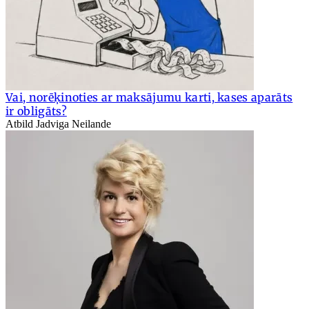
Vai, norēķinoties ar maksājumu karti, kases aparāts
ir obligāts?
Atbild Jadviga Neilande