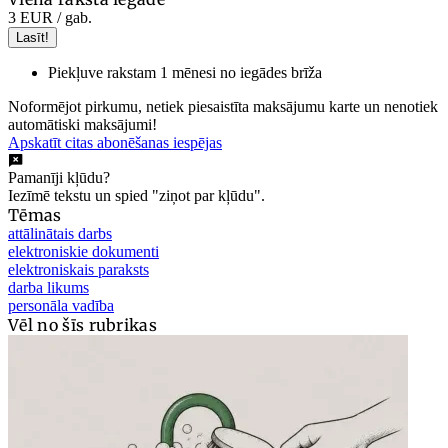
3 EUR
/ gab.
Lasīt!
Piekļuve rakstam 1 mēnesi no iegādes brīža
Noformējot pirkumu, netiek piesaistīta maksājumu karte un nenotiek
automātiski maksājumi!
Apskatīt citas abonēšanas iespējas
Pamanīji kļūdu?
Iezīmē tekstu un spied "ziņot par kļūdu".
Tēmas
attālinātais darbs
elektroniskie dokumenti
elektroniskais paraksts
darba likums
personāla vadība
Vēl no šīs rubrikas