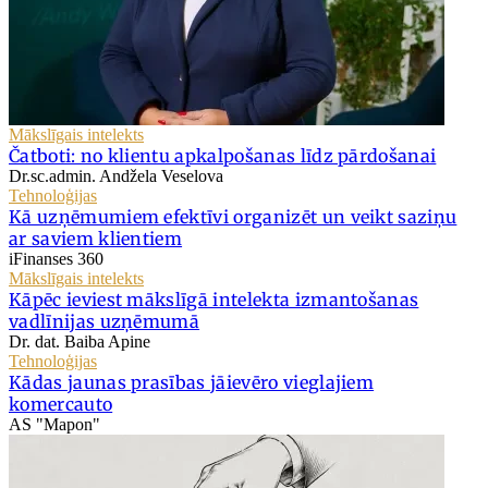
Mākslīgais intelekts
Čatboti: no klientu apkalpošanas līdz pārdošanai
Dr.sc.admin. Andžela Veselova
Tehnoloģijas
Kā uzņēmumiem efektīvi organizēt un veikt saziņu
ar saviem klientiem
iFinanses 360
Mākslīgais intelekts
Kāpēc ieviest mākslīgā intelekta izmantošanas
vadlīnijas uzņēmumā
Dr. dat. Baiba Apine
Tehnoloģijas
Kādas jaunas prasības jāievēro vieglajiem
komercauto
AS "Mapon"