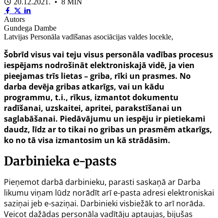
20.12.2021. • 8 MIN
Autors
Gundega Dambe
Latvijas Personāla vadīšanas asociācijas valdes locekle,
Šobrīd visus vai teju visus personāla vadības procesus
iespējams nodrošināt elektroniskajā vidē, ja vien
pieejamas trīs lietas – griba, rīki un prasmes. No
darba devēja gribas atkarīgs, vai un kādu
programmu, t.i., rīkus, izmantot dokumentu
radīšanai, uzskaitei, apritei, parakstīšanai un
saglabāšanai. Piedāvājumu un iespēju ir pietiekami
daudz, līdz ar to tikai no gribas un prasmēm atkarīgs,
ko no tā visa izmantosim un kā strādāsim.
Darbinieka e-pasts
Pieņemot darbā darbinieku, parasti saskaņā ar Darba
likumu viņam lūdz norādīt arī e-pasta adresi elektroniskai
saziņai jeb e-saziņai. Darbinieki visbiežāk to arī norāda.
Veicot dažādas personāla vadītāju aptaujas, bijušas