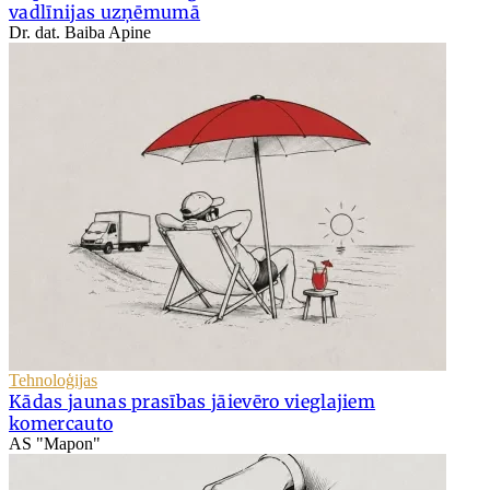
vadlīnijas uzņēmumā
Dr. dat. Baiba Apine
Tehnoloģijas
Kādas jaunas prasības jāievēro vieglajiem
komercauto
AS "Mapon"