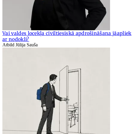
Vai valdes locekļa civiltiesiskā apdrošināšana jāapliek
ar nodokli?
Atbild Jūlija Sauša