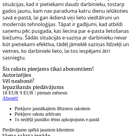
situācijas, kad ir pietiekami daudz darbinieku, tostarp
gados jaunu, kam nav paraduma katru dienu ielūkoties
savā e-pastā, lai gan ikdienā viņi lieto viedtālruni un
modernās tehnoloģijas. Tāpat ir gadījumi, kad atbildi
saņemu pēc pusgada, kas liecina par e-pasta lietošanas
biežumu. Šādās situācijās e-saziņa ar darbinieku nevar
būt pietiekami efektīva, tādēļ jāmeklē saziņas līdzekļi un
vietnes, ko darbinieki lieto, lai tos iespējami ātri
sasniegtu.
Šis raksts pieejams tikai abonentiem!
Autorizējies
Vēl neabonē?
Iepazīšanās piedāvājums
18 EUR
9 EUR
/ pirmais mēnesis
Abonēt!
Piekļuve jaunākajiem iBizness rakstiem
Piekļuve rakstu arhīvam
1x nedēļā jaunāko tēmu apkopojums e-pastā
Piedāvājums spēkā jauniem klientiem
Viena raksta iegāde