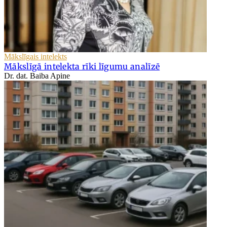
Mākslīgais intelekts
Mākslīgā intelekta rīki līgumu analīzē
Dr. dat. Baiba Apine