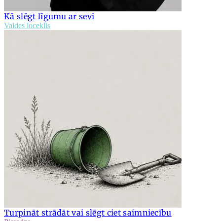
Kā slēgt līgumu ar sevi
Valdes loceklis
Turpināt strādāt vai slēgt ciet saimniecību