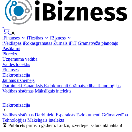
iFinanses
iTiesības
iBizness
iVeidlapas
iRokasgrāmatas
Žurnāls iFiT
Grāmatveža plānotājs
Pasākumi
Pieredze
Uzņēmuma vadība
Valdes loceklis
Finanses
Elektronizācija
Jaunais uzņēmējs
Darbinieki
E-paraksts
E-dokumenti
Grāmatvedība
Tehnoloģijas
Vadības sistēmas
Mākslīgais intelekts
Elektronizācija
Vadības sistēmas
Darbinieki
E-paraksts
E-dokumenti
Grāmatvedība
Tehnoloģijas
Mākslīgais intelekts
Publicēts pirms 5 gadiem. Lūdzu, izvērtējiet satura aktualitāti!