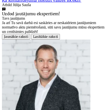
Kā komandējumā nosūtīt valdes locekli?
Atbild Jūlija Sauša
Uzdod jautājumu ekspertiem!
Tavs jautājums
Ja arī Tu savā darbā esi saskāries ar neskaidriem jautājumiem
normatīvo aktu piemērošanā, sūti savu jautājumu mūsu ekspertiem
un centīsimies palīdzēt!
Jaunākie raksti
Lasītākie raksti