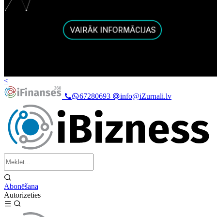
<
67280693
info@iZurnali.lv
Abonēšana
Autorizēties