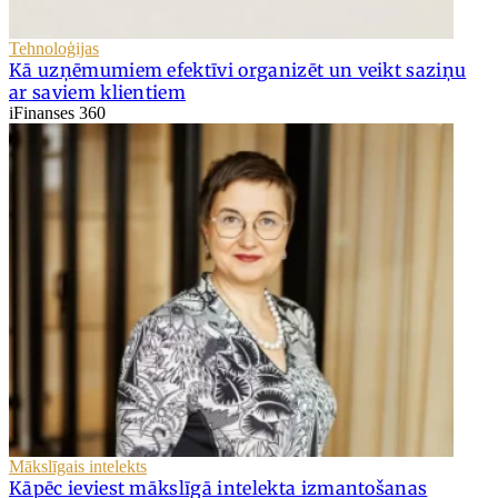
Tehnoloģijas
Kā uzņēmumiem efektīvi organizēt un veikt saziņu
ar saviem klientiem
iFinanses 360
Mākslīgais intelekts
Kāpēc ieviest mākslīgā intelekta izmantošanas