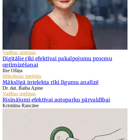
Vadības sistēmas
Digitālie rīki efektīvai pakalpojumu procesu
optimizēšanai
Ilze Ošiņa
Mākslīgais intelekts
Mākslīgā intelekta rīki līgumu analīzē
Dr. dat. Baiba Apine
Vadības sistēmas
Risinājumi efektīvai autoparku pārvaldībai
Kristiāna Rancāne