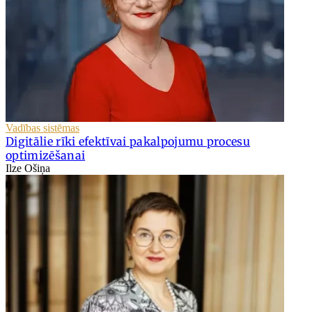
Vadības sistēmas
Digitālie rīki efektīvai pakalpojumu procesu
optimizēšanai
Ilze Ošiņa