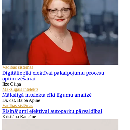
Vadības sistēmas
Digitālie rīki efektīvai pakalpojumu procesu
optimizēšanai
Ilze Ošiņa
Mākslīgais intelekts
Mākslīgā intelekta rīki līgumu analīzē
Dr. dat. Baiba Apine
Vadības sistēmas
Risinājumi efektīvai autoparku pārvaldībai
Kristiāna Rancāne