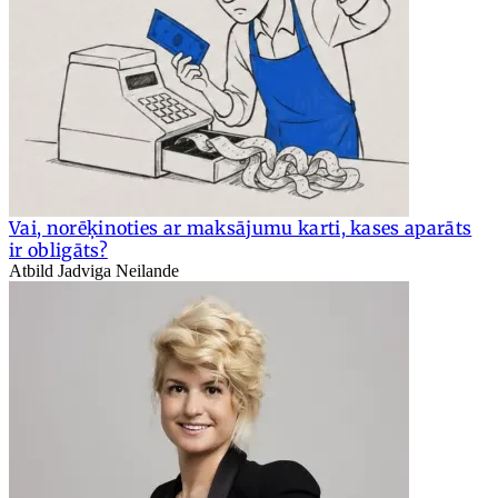
Vai, norēķinoties ar maksājumu karti, kases aparāts
ir obligāts?
Atbild Jadviga Neilande