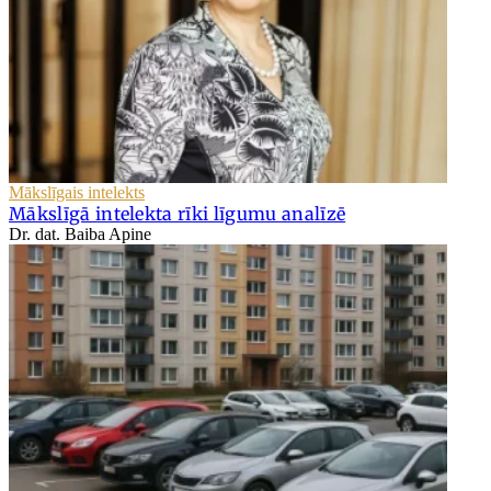
Mākslīgais intelekts
Mākslīgā intelekta rīki līgumu analīzē
Dr. dat. Baiba Apine