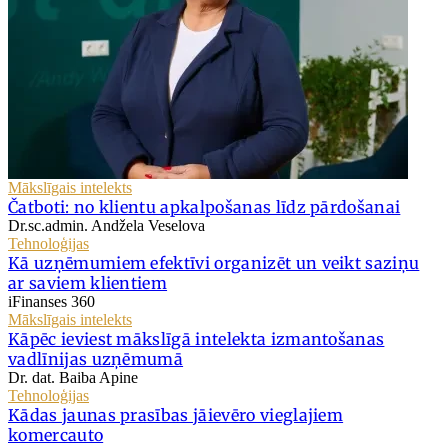
Mākslīgais intelekts
Čatboti: no klientu apkalpošanas līdz pārdošanai
Dr.sc.admin. Andžela Veselova
Tehnoloģijas
Kā uzņēmumiem efektīvi organizēt un veikt saziņu
ar saviem klientiem
iFinanses 360
Mākslīgais intelekts
Kāpēc ieviest mākslīgā intelekta izmantošanas
vadlīnijas uzņēmumā
Dr. dat. Baiba Apine
Tehnoloģijas
Kādas jaunas prasības jāievēro vieglajiem
komercauto