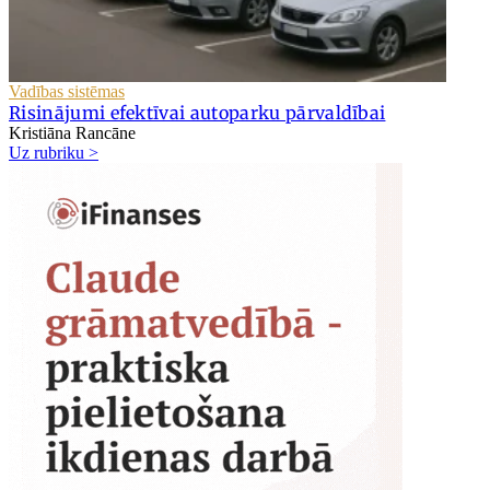
Vadības sistēmas
Risinājumi efektīvai autoparku pārvaldībai
Kristiāna Rancāne
Uz rubriku >