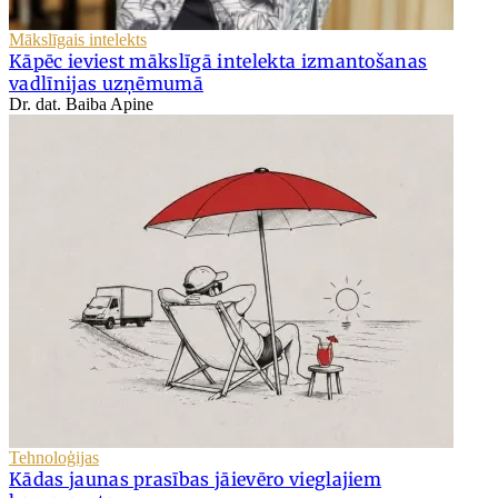
Mākslīgais intelekts
Kāpēc ieviest mākslīgā intelekta izmantošanas
vadlīnijas uzņēmumā
Dr. dat. Baiba Apine
Tehnoloģijas
Kādas jaunas prasības jāievēro vieglajiem