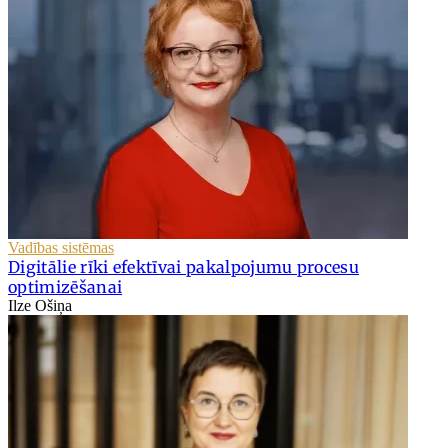
Vadības sistēmas
Digitālie rīki efektīvai pakalpojumu procesu
optimizēšanai
Ilze Ošiņa