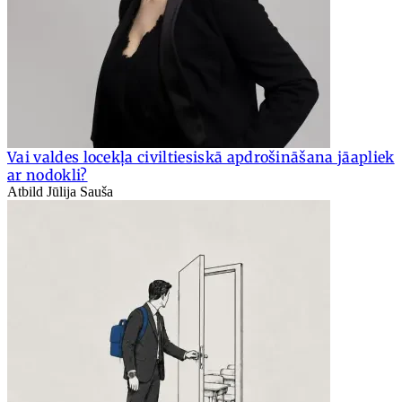
Vai valdes locekļa civiltiesiskā apdrošināšana jāapliek
ar nodokli?
Atbild Jūlija Sauša