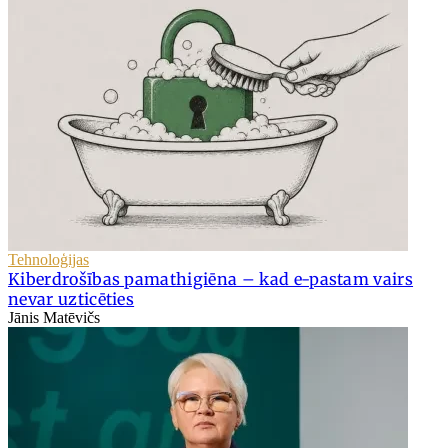
Tehnoloģijas
Kiberdrošības pamathigiēna – kad e-pastam vairs
nevar uzticēties
Jānis Matēvičs