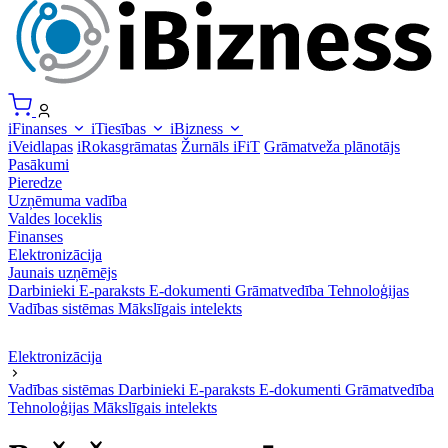
iFinanses
iTiesības
iBizness
iVeidlapas
iRokasgrāmatas
Žurnāls iFiT
Grāmatveža plānotājs
Pasākumi
Pieredze
Uzņēmuma vadība
Valdes loceklis
Finanses
Elektronizācija
Jaunais uzņēmējs
Darbinieki
E-paraksts
E-dokumenti
Grāmatvedība
Tehnoloģijas
Vadības sistēmas
Mākslīgais intelekts
Elektronizācija
Vadības sistēmas
Darbinieki
E-paraksts
E-dokumenti
Grāmatvedība
Tehnoloģijas
Mākslīgais intelekts