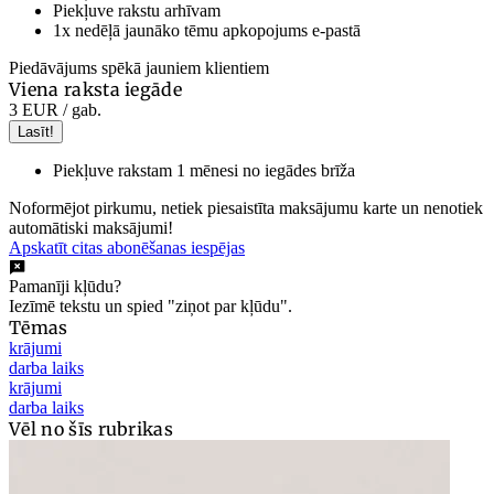
Piekļuve rakstu arhīvam
1x nedēļā jaunāko tēmu apkopojums e-pastā
Piedāvājums spēkā jauniem klientiem
Viena raksta iegāde
3 EUR
/ gab.
Lasīt!
Piekļuve rakstam 1 mēnesi no iegādes brīža
Noformējot pirkumu, netiek piesaistīta maksājumu karte un nenotiek
automātiski maksājumi!
Apskatīt citas abonēšanas iespējas
Pamanīji kļūdu?
Iezīmē tekstu un spied "ziņot par kļūdu".
Tēmas
krājumi
darba laiks
krājumi
darba laiks
Vēl no šīs rubrikas