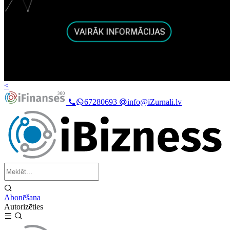
<
67280693
info@iZurnali.lv
Abonēšana
Autorizēties