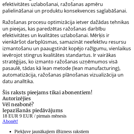
efektivitātes uzlabošanai, ražošanas apmēru
palielināšanai un produktu konsekvences saglabāšanai.
Ražošanas procesu optimizācija ietver dažādas tehnikas
un pieejas, kas paredzētas ražošanas darbību
efektivitātes un kvalitātes uzlabošanai. Mērķis ir
vienkāršot darbplūsmas, samazināt neefektīvu resursu
izmantošanu un paaugstināt kopējo ražīgumu, vienlaikus
ievērojot stingrus kvalitātes standartus. Ir vairākas
stratēģijas, ko izmanto ražošanas uzņēmumos visā
pasaulē, tādas kā
lean
metode (
lean manufacturing
),
automatizācija, ražošanas plānošanas vizualizācija un
datu analītika.
Šis raksts pieejams tikai abonentiem!
Autorizējies
Vēl neabonē?
Iepazīšanās piedāvājums
18 EUR
9 EUR
/ pirmais mēnesis
Abonēt!
Piekļuve jaunākajiem iBizness rakstiem