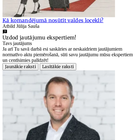
Kā komandējumā nosūtīt valdes locekli?
Atbild Jūlija Sauša
Uzdod jautājumu ekspertiem!
Tavs jautājums
Ja arī Tu savā darbā esi saskāries ar neskaidriem jautājumiem
normatīvo aktu piemērošanā, sūti savu jautājumu mūsu ekspertiem
un centīsimies palīdzēt!
Jaunākie raksti
Lasītākie raksti