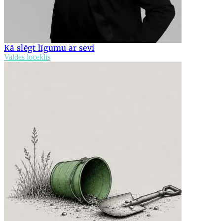
Kā slēgt līgumu ar sevi
Valdes loceklis