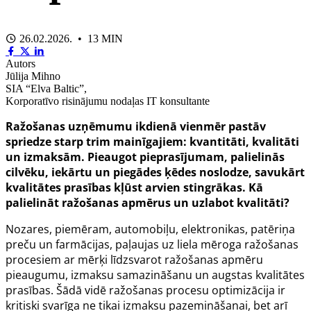
26.02.2026. • 13 MIN
Autors
Jūlija Mihno
SIA “Elva Baltic”,
Korporatīvo risinājumu nodaļas IT konsultante
Ražošanas uzņēmumu ikdienā vienmēr pastāv
spriedze starp trim mainīgajiem: kvantitāti, kvalitāti
un izmaksām. Pieaugot pieprasījumam, palielinās
cilvēku, iekārtu un piegādes ķēdes noslodze, savukārt
kvalitātes prasības kļūst arvien stingrākas. Kā
palielināt ražošanas apmērus un uzlabot kvalitāti?
Nozares, piemēram, automobiļu, elektronikas, patēriņa
preču un farmācijas, paļaujas uz liela mēroga ražošanas
procesiem ar mērķi līdzsvarot ražošanas apmēru
pieaugumu, izmaksu samazināšanu un augstas kvalitātes
prasības. Šādā vidē ražošanas procesu optimizācija ir
kritiski svarīga ne tikai izmaksu pazemināšanai, bet arī