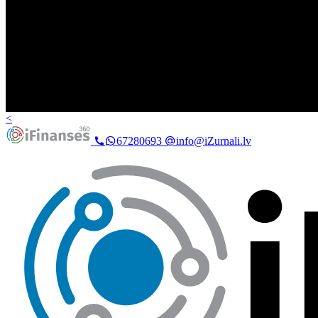
<
67280693
info@iZurnali.lv