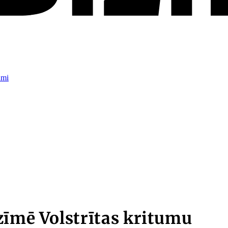
umi
zīmē Volstrītas kritumu