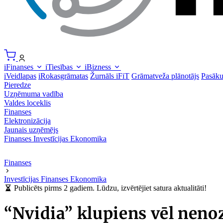
iFinanses
iTiesības
iBizness
iVeidlapas
iRokasgrāmatas
Žurnāls iFiT
Grāmatveža plānotājs
Pasāk
Pieredze
Uzņēmuma vadība
Valdes loceklis
Finanses
Elektronizācija
Jaunais uzņēmējs
Finanses
Investīcijas
Ekonomika
Finanses
Investīcijas
Finanses
Ekonomika
Publicēts pirms 2 gadiem. Lūdzu, izvērtējiet satura aktualitāti!
“Nvidia” klupiens vēl neno