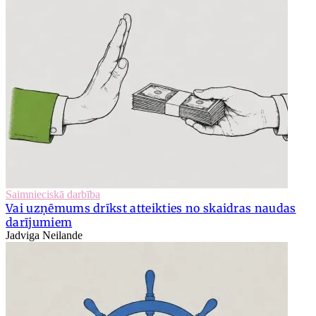
Saimnieciskā darbība
Vai uzņēmums drīkst atteikties no skaidras naudas
darījumiem
Jadviga Neilande