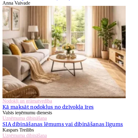
Anna Vaivade
Nodokļi un grāmatvedība
Kā maksāt nodokļus no dzīvokļa īres
Valsts ieņēmumu dienests
Uzņēmuma dibināšana
SIA dibināšanas lēmums vai dibināšanas līgums
Kaspars Treilibs
Uzņēmuma dibināšana