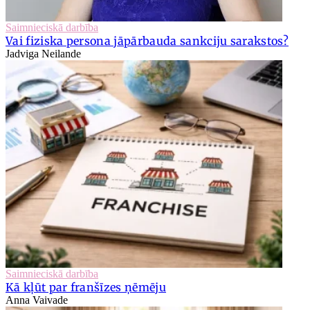
Saimnieciskā darbība
Vai fiziska persona jāpārbauda sankciju sarakstos?
Jadviga Neilande
Saimnieciskā darbība
Kā kļūt par franšīzes ņēmēju
Anna Vaivade