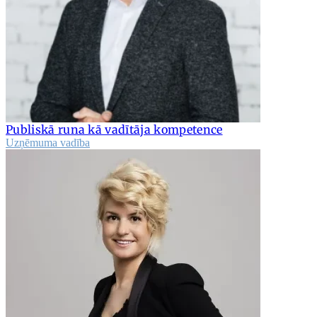
Publiskā runa kā vadītāja kompetence
Uzņēmuma vadība