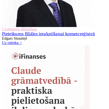
Uzņēmuma dibināšana
Pieteikums filiāles ierakstīšanai komercreģistrā
Edgars Strautiņš
Uz rubriku >