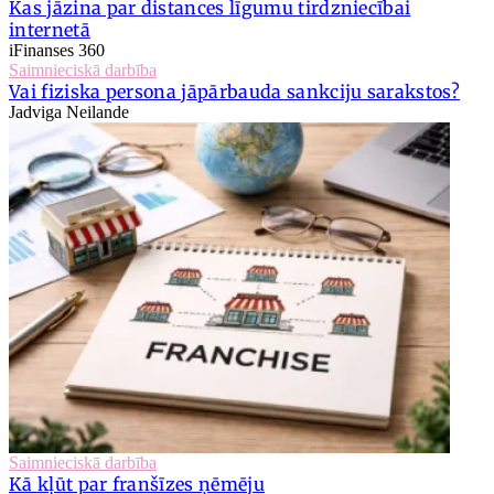
Kas jāzina par distances līgumu tirdzniecībai
internetā
iFinanses 360
Saimnieciskā darbība
Vai fiziska persona jāpārbauda sankciju sarakstos?
Jadviga Neilande
Saimnieciskā darbība
Kā kļūt par franšīzes ņēmēju