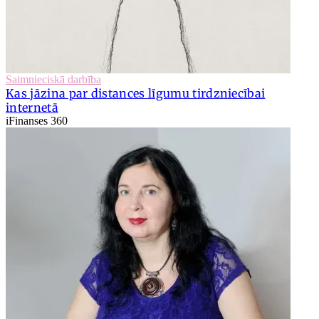
Saimnieciskā darbība
Kas jāzina par distances līgumu tirdzniecībai
internetā
iFinanses 360