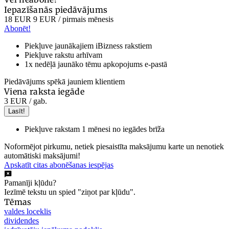
Iepazīšanās piedāvājums
18 EUR
9 EUR
/ pirmais mēnesis
Abonēt!
Piekļuve jaunākajiem iBizness rakstiem
Piekļuve rakstu arhīvam
1x nedēļā jaunāko tēmu apkopojums e-pastā
Piedāvājums spēkā jauniem klientiem
Viena raksta iegāde
3 EUR
/ gab.
Lasīt!
Piekļuve rakstam 1 mēnesi no iegādes brīža
Noformējot pirkumu, netiek piesaistīta maksājumu karte un nenotiek
automātiski maksājumi!
Apskatīt citas abonēšanas iespējas
Pamanīji kļūdu?
Iezīmē tekstu un spied "ziņot par kļūdu".
Tēmas
valdes loceklis
dividendes