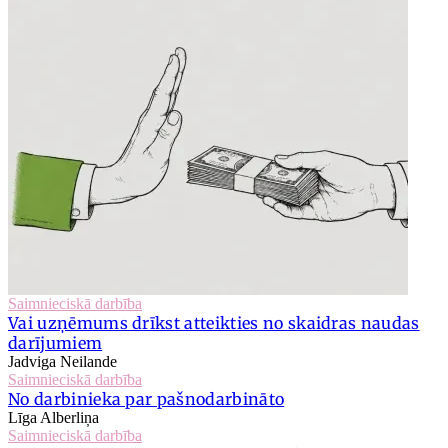
Saimnieciskā darbība
Vai uzņēmums drīkst atteikties no skaidras naudas
darījumiem
Jadviga Neilande
Saimnieciskā darbība
No darbinieka par pašnodarbināto
Līga Alberliņa
Saimnieciskā darbība