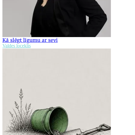
Kā slēgt līgumu ar sevi
Valdes loceklis