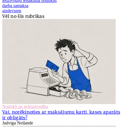
iedzīvotāju ienākuma nodoklis
darba samaksa
aizdevums
Vēl no šīs rubrikas
Nodokļi un grāmatvedība
Vai, norēķinoties ar maksājumu karti, kases aparāts
ir obligāts?
Jadviga Neilande