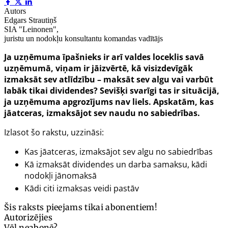
Autors
Edgars Strautiņš
SIA "Leinonen",
juristu un nodokļu konsultantu komandas vadītājs
Ja uzņēmuma īpašnieks ir arī valdes loceklis savā
uzņēmumā, viņam ir jāizvērtē, kā visizdevīgāk
izmaksāt sev atlīdzību – maksāt sev algu vai varbūt
labāk tikai dividendes? Sevišķi svarīgi tas ir situācijā,
ja uzņēmuma apgrozījums nav liels. Apskatām, kas
jāatceras, izmaksājot sev naudu no sabiedrības.
Izlasot šo rakstu, uzzināsi:
Kas jāatceras, izmaksājot sev algu no sabiedrības
Kā izmaksāt dividendes un darba samaksu, kādi
nodokļi jānomaksā
Kādi citi izmaksas veidi pastāv
Šis raksts pieejams tikai abonentiem!
Autorizējies
Vēl neabonē?