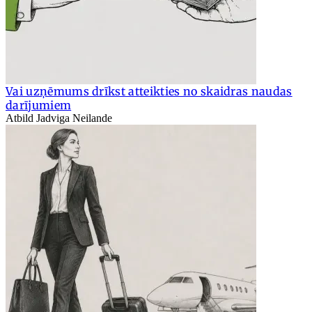
Vai uzņēmums drīkst atteikties no skaidras naudas
darījumiem
Atbild Jadviga Neilande