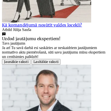
Kā komandējumā nosūtīt valdes locekli?
Atbild Jūlija Sauša
Uzdod jautājumu ekspertiem!
Tavs jautājums
Ja arī Tu savā darbā esi saskāries ar neskaidriem jautājumiem
normatīvo aktu piemērošanā, sūti savu jautājumu mūsu ekspertiem
un centīsimies palīdzēt!
Jaunākie raksti
Lasītākie raksti