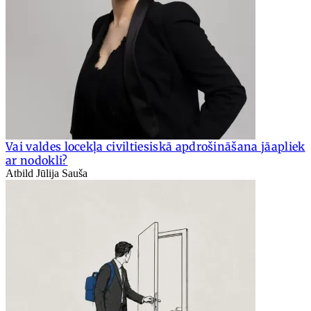
Vai valdes locekļa civiltiesiskā apdrošināšana jāapliek
ar nodokli?
Atbild Jūlija Sauša