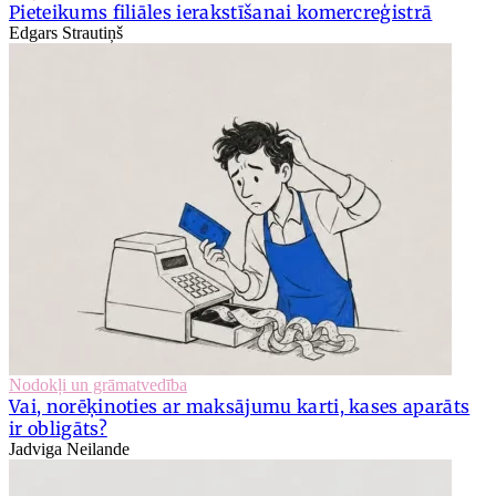
Pieteikums filiāles ierakstīšanai komercreģistrā
Edgars Strautiņš
Nodokļi un grāmatvedība
Vai, norēķinoties ar maksājumu karti, kases aparāts
ir obligāts?
Jadviga Neilande