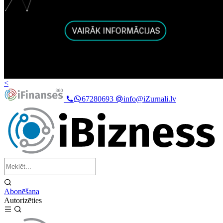
<
67280693
info@iZurnali.lv
Abonēšana
Autorizēties