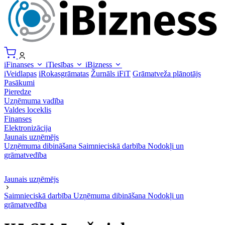
iFinanses
iTiesības
iBizness
iVeidlapas
iRokasgrāmatas
Žurnāls iFiT
Grāmatveža plānotājs
Pasākumi
Pieredze
Uzņēmuma vadība
Valdes loceklis
Finanses
Elektronizācija
Jaunais uzņēmējs
Uzņēmuma dibināšana
Saimnieciskā darbība
Nodokļi un
grāmatvedība
Jaunais uzņēmējs
Saimnieciskā darbība
Uzņēmuma dibināšana
Nodokļi un
grāmatvedība