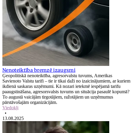
Nenoteiktība bremzē izaugsmi
Ģeopolitiskā nenoteiktība, agresorvalstu tuvums, Amerikas
Savienoto Valstu tarifi – tie ir tikai daži no izaicinājumiem, ar kuriem
ikdienā saskaras uzņēmumi. Kā nozari ietekmē iespējamā tarifu
paaugstināšana, agresorsvalsts tuvums un situācija pasaulē kopumā?
To augustā vaicājām tirgotājiem, ražotājiem un uzņēmumus
pārstāvošajām organizācijām.
Viedokļi
•
13.08.2025