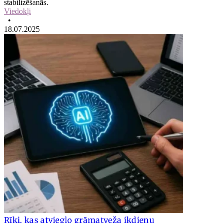
stabilizēšanās.
Viedokļi
•
18.07.2025
Rīki, kas atvieglo grāmatveža ikdienu