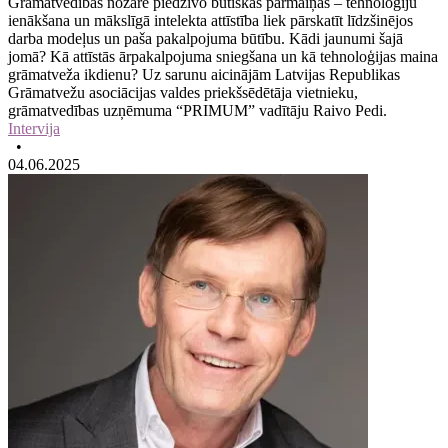
Grāmatvedības nozare piedzīvo būtiskas pārmaiņas – tehnoloģiju
ienākšana un mākslīgā intelekta attīstība liek pārskatīt līdzšinējos
darba modeļus un paša pakalpojuma būtību. Kādi jaunumi šajā
jomā? Kā attīstās ārpakalpojuma sniegšana un kā tehnoloģijas maina
grāmatveža ikdienu? Uz sarunu aicinājām Latvijas Republikas
Grāmatvežu asociācijas valdes priekšsēdētāja vietnieku,
grāmatvedības uzņēmuma “PRIMUM” vadītāju Raivo Pedi.
Intervija
•
04.06.2025