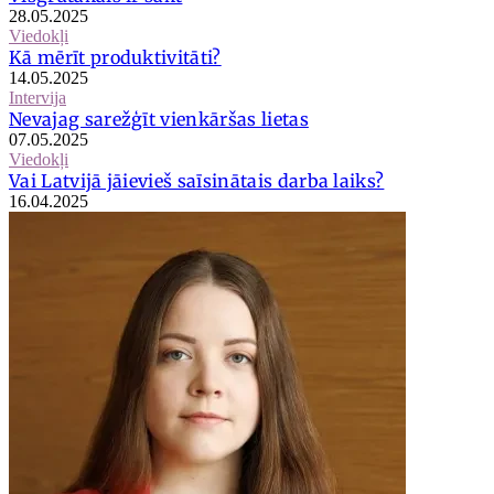
28.05.2025
Viedokļi
Kā mērīt produktivitāti?
14.05.2025
Intervija
Nevajag sarežģīt vienkāršas lietas
07.05.2025
Viedokļi
Vai Latvijā jāievieš saīsinātais darba laiks?
16.04.2025