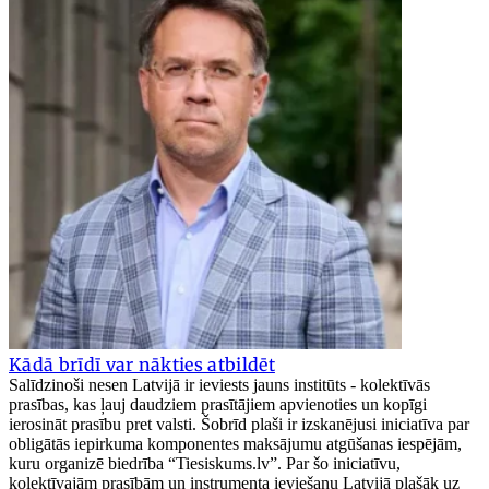
Kādā brīdī var nākties atbildēt
Salīdzinoši nesen Latvijā ir ieviests jauns institūts - kolektīvās
prasības, kas ļauj daudziem prasītājiem apvienoties un kopīgi
ierosināt prasību pret valsti. Šobrīd plaši ir izskanējusi iniciatīva par
obligātās iepirkuma komponentes maksājumu atgūšanas iespējām,
kuru organizē biedrība “Tiesiskums.lv”. Par šo iniciatīvu,
kolektīvajām prasībām un instrumenta ieviešanu Latvijā plašāk uz