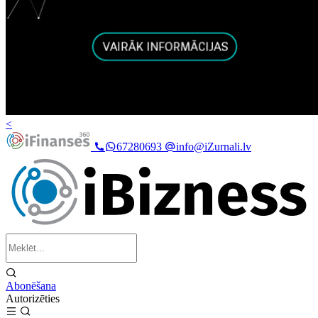
<
67280693
info@iZurnali.lv
Abonēšana
Autorizēties