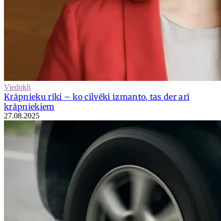
Viedokļi
Krāpnieku rīki – ko cilvēki izmanto, tas der arī
krāpniekiem
27.08.2025