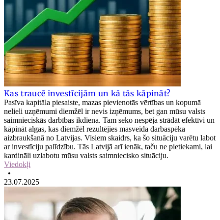
Kas traucē investīcijām un kā tās kāpināt?
Pasīva kapitāla piesaiste, mazas pievienotās vērtības un kopumā
nelieli uzņēmumi diemžēl ir nevis izņēmums, bet gan mūsu valsts
saimnieciskās darbības ikdiena. Tam seko nespēja strādāt efektīvi un
kāpināt algas, kas diemžēl rezultējies masveida darbaspēka
aizbraukšanā no Latvijas. Visiem skaidrs, ka šo situāciju varētu labot
ar investīciju palīdzību. Tās Latvijā arī ienāk, taču ne pietiekami, lai
kardināli uzlabotu mūsu valsts saimniecisko situāciju.
Viedokļi
•
23.07.2025