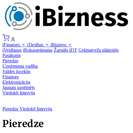
iFinanses
iTiesības
iBizness
iVeidlapas
iRokasgrāmatas
Žurnāls iFiT
Grāmatveža plānotājs
Pasākumi
Pieredze
Uzņēmuma vadība
Valdes loceklis
Finanses
Elektronizācija
Jaunais uzņēmējs
Viedokļi
Intervija
Pieredze
Viedokļi
Intervija
Pieredze