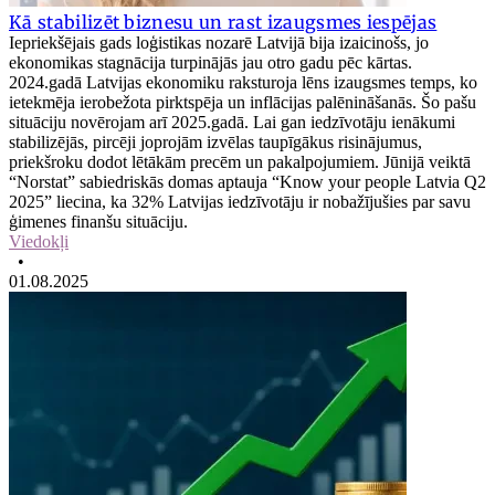
Kā stabilizēt biznesu un rast izaugsmes iespējas
Iepriekšējais gads loģistikas nozarē Latvijā bija izaicinošs, jo
ekonomikas stagnācija turpinājās jau otro gadu pēc kārtas.
2024.gadā Latvijas ekonomiku raksturoja lēns izaugsmes temps, ko
ietekmēja ierobežota pirktspēja un inflācijas palēnināšanās. Šo pašu
situāciju novērojam arī 2025.gadā. Lai gan iedzīvotāju ienākumi
stabilizējās, pircēji joprojām izvēlas taupīgākus risinājumus,
priekšroku dodot lētākām precēm un pakalpojumiem. Jūnijā veiktā
“Norstat” sabiedriskās domas aptauja “Know your people Latvia Q2
2025” liecina, ka 32% Latvijas iedzīvotāju ir nobažījušies par savu
ģimenes finanšu situāciju.
Viedokļi
•
01.08.2025