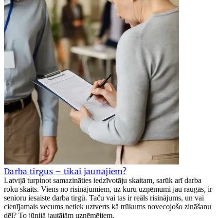
Darba tirgus – tikai jaunajiem?
Latvijā turpinot samazināties iedzīvotāju skaitam, sarūk arī darba
roku skaits. Viens no risinājumiem, uz kuru uzņēmumi jau raugās, ir
senioru iesaiste darba tirgū. Taču vai tas ir reāls risinājums, un vai
cienījamais vecums netiek uztverts kā trūkums novecojošo zināšanu
dēļ? To jūnijā jautājām uzņēmējiem.