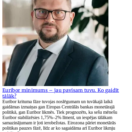
Euribor minimums – jau pavisam tuvu. Ko gaidīt
tālāk?
Euribor krituma fāze tuvojas noslēgumam un tuvākajā laikā
gaidāmas izmaiņas gan Eiropas Centrālās bankas monetārajā
politikā, gan Euribor likmēs. Tiek prognozēts, ka sešu mēnešu
Euribor stabilizēsies 1,75%–2% līmenī, un iespējas tālākam
samazinājumam ir ļoti ierobežotas. Eirozona pāriet monetārās
politikas pauzes fāzē, līdz ar ko sagaidāma arī Euribor likmju