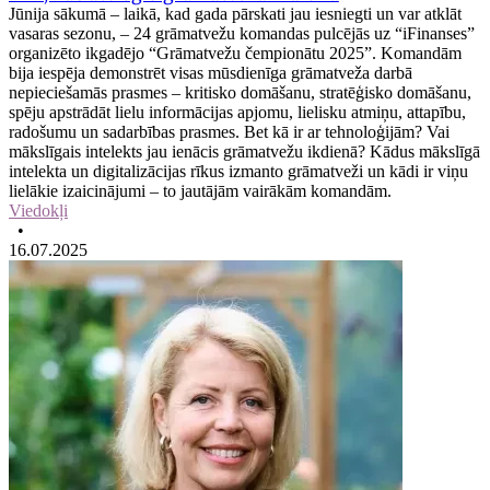
Jūnija sākumā – laikā, kad gada pārskati jau iesniegti un var atklāt
vasaras sezonu, – 24 grāmatvežu komandas pulcējās uz “iFinanses”
organizēto ikgadējo “Grāmatvežu čempionātu 2025”. Komandām
bija iespēja demonstrēt visas mūsdienīga grāmatveža darbā
nepieciešamās prasmes – kritisko domāšanu, stratēģisko domāšanu,
spēju apstrādāt lielu informācijas apjomu, lielisku atmiņu, attapību,
radošumu un sadarbības prasmes. Bet kā ir ar tehnoloģijām? Vai
mākslīgais intelekts jau ienācis grāmatvežu ikdienā? Kādus mākslīgā
intelekta un digitalizācijas rīkus izmanto grāmatveži un kādi ir viņu
lielākie izaicinājumi – to jautājām vairākām komandām.
Viedokļi
•
16.07.2025