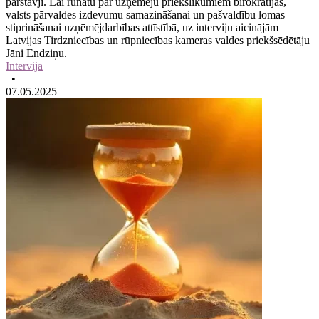
pārstāvji. Lai runātu par uzņēmēju priekšlikumiem birokrātijas,
valsts pārvaldes izdevumu samazināšanai un pašvaldību lomas
stiprināšanai uzņēmējdarbības attīstībā, uz interviju aicinājām
Latvijas Tirdzniecības un rūpniecības kameras valdes priekšsēdētāju
Jāni Endziņu.
Intervija
•
07.05.2025