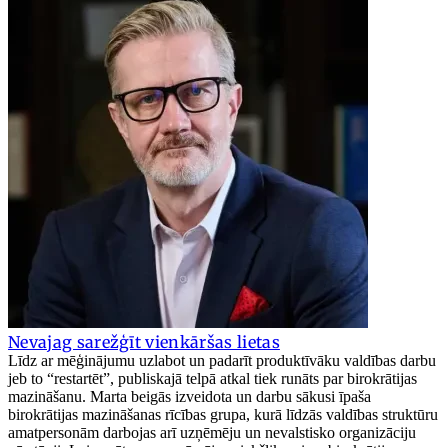
Nevajag sarežģīt vienkāršas lietas
Līdz ar mēģinājumu uzlabot un padarīt produktīvāku valdības darbu
jeb to “restartēt”, publiskajā telpā atkal tiek runāts par birokrātijas
mazināšanu. Marta beigās izveidota un darbu sākusi īpaša
birokrātijas mazināšanas rīcības grupa, kurā līdzās valdības struktūru
amatpersonām darbojas arī uzņēmēju un nevalstisko organizāciju