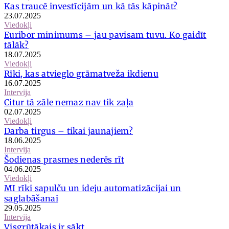
Kas traucē investīcijām un kā tās kāpināt?
23.07.2025
Viedokļi
Euribor minimums – jau pavisam tuvu. Ko gaidīt
tālāk?
18.07.2025
Viedokļi
Rīki, kas atvieglo grāmatveža ikdienu
16.07.2025
Intervija
Citur tā zāle nemaz nav tik zaļa
02.07.2025
Viedokļi
Darba tirgus – tikai jaunajiem?
18.06.2025
Intervija
Šodienas prasmes nederēs rīt
04.06.2025
Viedokļi
MI rīki sapulču un ideju automatizācijai un
saglabāšanai
29.05.2025
Intervija
Visgrūtākais ir sākt