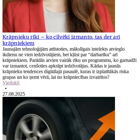
Krāpnieku rīki – ko cilvēki izmanto, tas der arī
krāpniekiem
Jaunajām tehnoloģijām attīstoties, mākslīgais intelekts atvieglo
ikdienu ne vien iedzīvotājiem, bet kļūst par “darbarīku” arī
krāpniekiem. Parādās arvien vairāk rīku un programmu, ko garnadži
var izmantot, cenšoties apkrāpt iedzīvotājus. Kādas ir jaunās
krāpnieku tendences digitālajā pasaulē, kuras ir izplatītākās riska
grupas un ko ņemt vērā, lai no krāpniecības izvairītos?
Viedokļi
•
27.08.2025