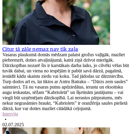
Citur tā zāle nemaz nav tik zaļa
Vasaras plaukumā domās mēdzam palaist grožus vaļīgāk, mazliet
piebremzēt, doties atvaļinājumā, katrā ziņā dzīvot mierīgāk.
Dārzkopības nozarē šis ir karstākais darba laiks, jo cilvēki vēlas būt
tuvāk dabai, un viena no iespējām ir pabūt savā dārzā, pagalmā,
iestādīt kādu skaistu ziedu vai koku. Tad jādodas uz dārzniecību.
Turp dodos arī es, lai tiktos ar Antru Batraku – “Dārzs zem saules”
saimnieci. Tā nu vasaras putnu apdziedātas, ierastu un eksotisku
augu ieskautas, sēžam “Kabrioletā” un šķetinām jautājumu – vai
viegli būt uzņēmējam dārzkopībā. Lai nerastos pārpratums, mēs
nekur negrasāmies braukt, “Kabriolets” ir oranžērija saules pielietā
dārzā, kur var doties mazliet citādākā ceļojumā.
Intervija
•
02.07.2025