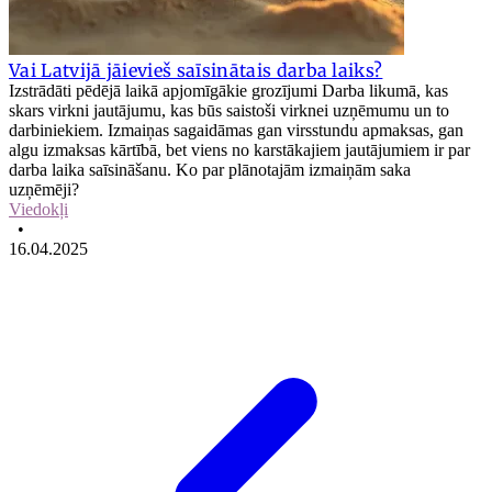
Vai Latvijā jāievieš saīsinātais darba laiks?
Izstrādāti pēdējā laikā apjomīgākie grozījumi Darba likumā, kas
skars virkni jautājumu, kas būs saistoši virknei uzņēmumu un to
darbiniekiem. Izmaiņas sagaidāmas gan virsstundu apmaksas, gan
algu izmaksas kārtībā, bet viens no karstākajiem jautājumiem ir par
darba laika saīsināšanu. Ko par plānotajām izmaiņām saka
uzņēmēji?
Viedokļi
•
16.04.2025