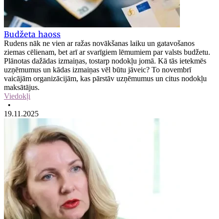
Budžeta haoss
Rudens nāk ne vien ar ražas novākšanas laiku un gatavošanos
ziemas cēlienam, bet arī ar svarīgiem lēmumiem par valsts budžetu.
Plānotas dažādas izmaiņas, tostarp nodokļu jomā. Kā tās ietekmēs
uzņēmumus un kādas izmaiņas vēl būtu jāveic? To novembrī
vaicājām organizācijām, kas pārstāv uzņēmumus un citus nodokļu
maksātājus.
Viedokļi
•
19.11.2025