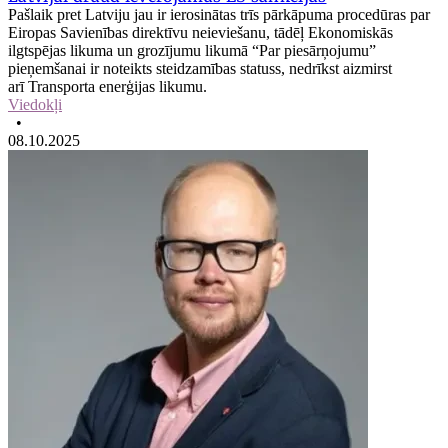
Pašlaik pret Latviju jau ir ierosinātas trīs pārkāpuma procedūras par
Eiropas Savienības direktīvu neieviešanu, tādēļ Ekonomiskās
ilgtspējas likuma un grozījumu likumā “Par piesārņojumu”
pieņemšanai ir noteikts steidzamības statuss, nedrīkst aizmirst
arī Transporta enerģijas likumu.
Viedokļi
•
08.10.2025