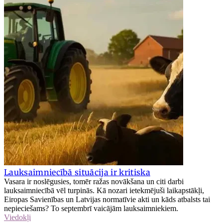
Lauksaimniecībā situācija ir kritiska
Vasara ir noslēgusies, tomēr ražas novākšana un citi darbi
lauksaimniecībā vēl turpinās. Kā nozari ietekmējuši laikapstākļi,
Eiropas Savienības un Latvijas normatīvie akti un kāds atbalsts tai
nepieciešams? To septembrī vaicājām lauksaimniekiem.
Viedokļi