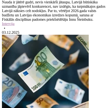
Nauda ir jātērē gudri, nevis vienkārši jātaupa, Latvijā būtiskāka
uzmanība jāpievērš konkurencei, nav izslēgts, ka turpmākajos gados
Latvijā nāksies celt nodokļus. Par to, vērtējot 2026.gada valsts
budžetu un Latvijas ekonomikas izredzes kopumā, saruna ar
Fiskālās disciplīnas padomes priekšsēdētāju Innu Šteinbuku.
Intervija
•
03.12.2025