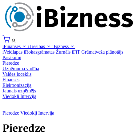
iFinanses
iTiesības
iBizness
iVeidlapas
iRokasgrāmatas
Žurnāls iFiT
Grāmatveža plānotājs
Pasākumi
Pieredze
Uzņēmuma vadība
Valdes loceklis
Finanses
Elektronizācija
Jaunais uzņēmējs
Viedokļi
Intervija
Pieredze
Viedokļi
Intervija
Pieredze