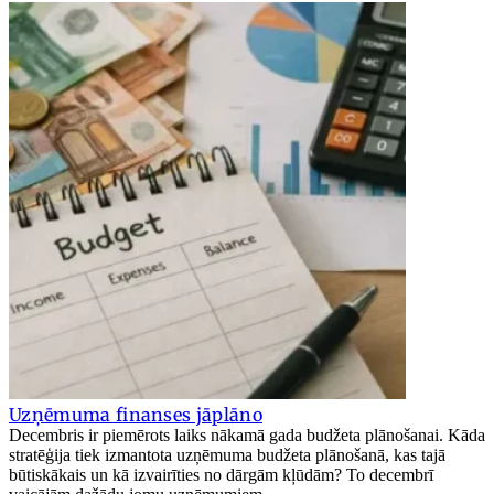
Uzņēmuma finanses jāplāno
Decembris ir piemērots laiks nākamā gada budžeta plānošanai. Kāda
stratēģija tiek izmantota uzņēmuma budžeta plānošanā, kas tajā
būtiskākais un kā izvairīties no dārgām kļūdām? To decembrī