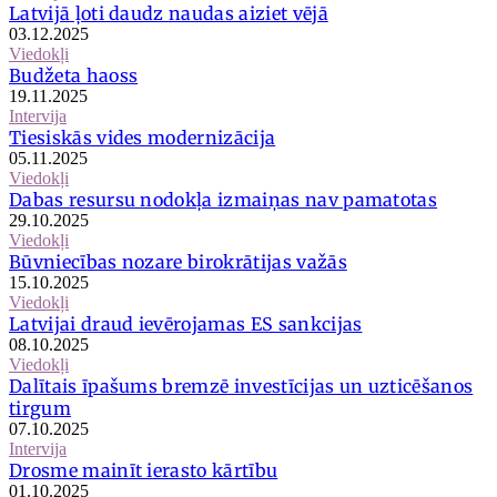
Latvijā ļoti daudz naudas aiziet vējā
03.12.2025
Viedokļi
Budžeta haoss
19.11.2025
Intervija
Tiesiskās vides modernizācija
05.11.2025
Viedokļi
Dabas resursu nodokļa izmaiņas nav pamatotas
29.10.2025
Viedokļi
Būvniecības nozare birokrātijas važās
15.10.2025
Viedokļi
Latvijai draud ievērojamas ES sankcijas
08.10.2025
Viedokļi
Dalītais īpašums bremzē investīcijas un uzticēšanos
tirgum
07.10.2025
Intervija
Drosme mainīt ierasto kārtību
01.10.2025