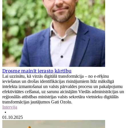
Drosme mainīt ierasto kārtību
Lai uzzinātu, kā virzās digitālā transformācija – no e-rēķinu
ieviešanas un drošas identifikācijas risinājumiem līdz mākslīgā
intelekta izmantošanai un valsts pārvaldes procesu un pakalpojumu
efektivitātes celšanai, uz sarunu aicinājām Viedās administrācijas un
reģionālās attīstības ministrijas valsts sekretāra vietnieku digitālās
transformācijas jautājumos Gati Ozolu.
Intervija
•
01.10.2025