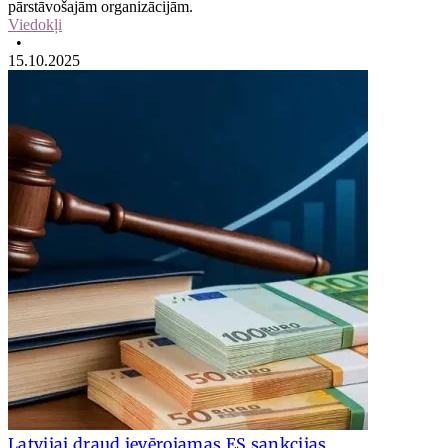
pārstāvošajām organizācijām.
Viedokļi
•
15.10.2025
Latvijai draud ievērojamas ES sankcijas