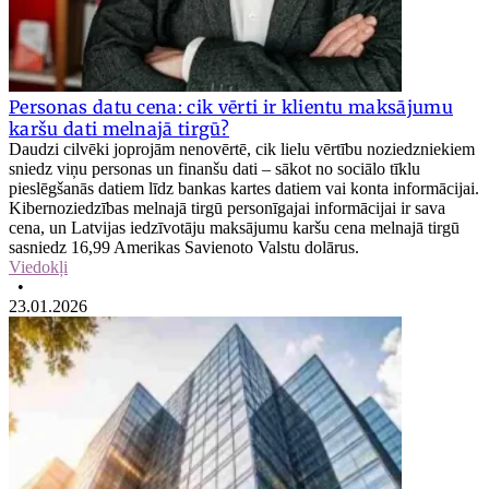
Personas datu cena: cik vērti ir klientu maksājumu
karšu dati melnajā tirgū?
Daudzi cilvēki joprojām nenovērtē, cik lielu vērtību noziedzniekiem
sniedz viņu personas un finanšu dati – sākot no sociālo tīklu
pieslēgšanās datiem līdz bankas kartes datiem vai konta informācijai.
Kibernoziedzības melnajā tirgū personīgajai informācijai ir sava
cena, un Latvijas iedzīvotāju maksājumu karšu cena melnajā tirgū
sasniedz 16,99 Amerikas Savienoto Valstu dolārus.
Viedokļi
•
23.01.2026