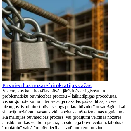
Būvniecības nozare birokrātijas važās
Visiem, kas kaut ko vēlas būvēt, jārēķinās ar ilgtsošu un
problemātisku būvniecības procesu – laikietilpīgas procedūras,
vispārīgo noteikumu interpretācija dažādās pašvaldībās, aizvien
pieaugošais administratīvais slogs padara būvniecību sarežģītu. Lai
situāciju uzlabotu, vasaras vidū spēkā stājušās izmaiņas regulējumā.
Kā mainījies būvniecības process, vai grozījumi veicinās nozares
attīstību un kas vēl būtu jādara, lai situācija būvniecībā uzlabotos?
To oktobrī vaicājām būvniecības uzņēmumiem un viņus