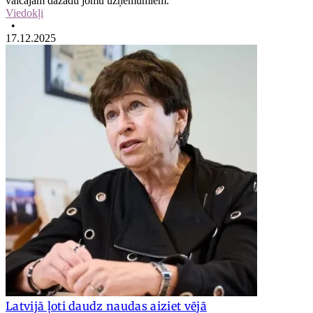
vaicājām dažādu jomu uzņēmumiem.
Viedokļi
•
17.12.2025
Latvijā ļoti daudz naudas aiziet vējā