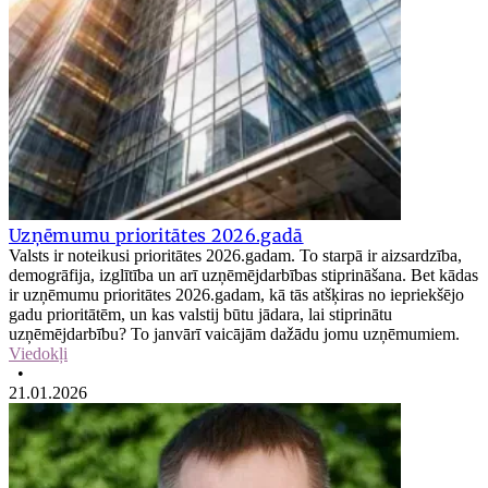
Uzņēmumu prioritātes 2026.gadā
Valsts ir noteikusi prioritātes 2026.gadam. To starpā ir aizsardzība,
demogrāfija, izglītība un arī uzņēmējdarbības stiprināšana. Bet kādas
ir uzņēmumu prioritātes 2026.gadam, kā tās atšķiras no iepriekšējo
gadu prioritātēm, un kas valstij būtu jādara, lai stiprinātu
uzņēmējdarbību? To janvārī vaicājām dažādu jomu uzņēmumiem.
Viedokļi
•
21.01.2026