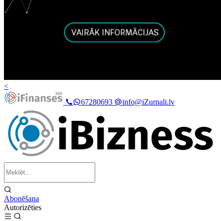
<
67280693
info@iZurnali.lv
Abonēšana
Autorizēties