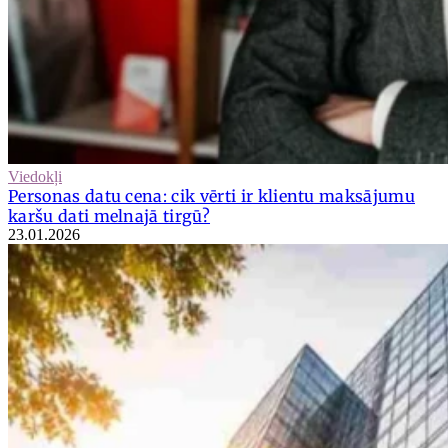
Viedokļi
Personas datu cena: cik vērti ir klientu maksājumu
karšu dati melnajā tirgū?
23.01.2026