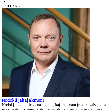
•
17.09.2025
Nodokļi jākaļ akmenī
Nodokļu politika ir viena no jūtīgākajām tēmām jebkurā valstī, jo tā
ietekmē gan uzņēmējus, gan iedzīvotājus. Izņēmums nav arī nesen