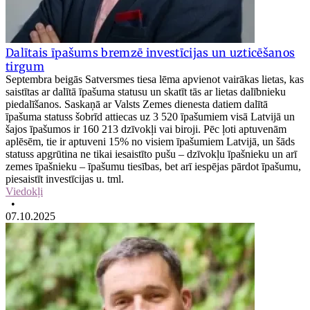
Dalītais īpašums bremzē investīcijas un uzticēšanos
tirgum
Septembra beigās Satversmes tiesa lēma apvienot vairākas lietas, kas
saistītas ar dalītā īpašuma statusu un skatīt tās ar lietas dalībnieku
piedalīšanos. Saskaņā ar Valsts Zemes dienesta datiem dalītā
īpašuma statuss šobrīd attiecas uz 3 520 īpašumiem visā Latvijā un
šajos īpašumos ir 160 213 dzīvokļi vai biroji. Pēc ļoti aptuvenām
aplēsēm, tie ir aptuveni 15% no visiem īpašumiem Latvijā, un šāds
statuss apgrūtina ne tikai iesaistīto pušu – dzīvokļu īpašnieku un arī
zemes īpašnieku – īpašumu tiesības, bet arī iespējas pārdot īpašumu,
piesaistīt investīcijas u. tml.
Viedokļi
•
07.10.2025