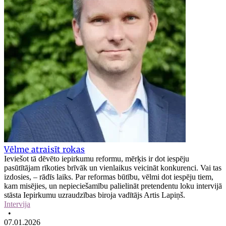
Vēlme atraisīt rokas
Ieviešot tā dēvēto iepirkumu reformu, mērķis ir dot iespēju
pasūtītājam rīkoties brīvāk un vienlaikus veicināt konkurenci. Vai tas
izdosies, – rādīs laiks. Par reformas būtību, vēlmi dot iespēju tiem,
kam misējies, un nepieciešamību palielināt pretendentu loku intervijā
stāsta Iepirkumu uzraudzības biroja vadītājs Artis Lapiņš.
Intervija
•
07.01.2026