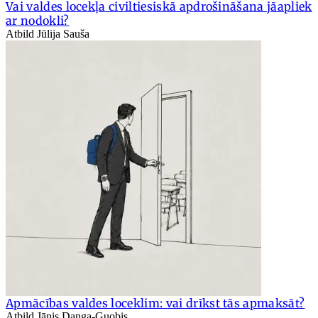
Vai valdes locekļa civiltiesiskā apdrošināšana jāapliek
ar nodokli?
Atbild Jūlija Sauša
Apmācības valdes loceklim: vai drīkst tās apmaksāt?
Atbild Jānis Danga-Guobis