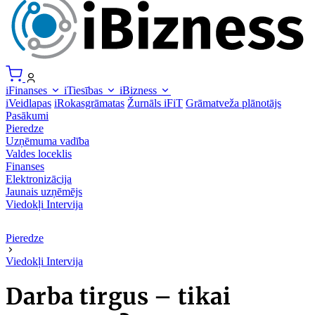
iFinanses
iTiesības
iBizness
iVeidlapas
iRokasgrāmatas
Žurnāls iFiT
Grāmatveža plānotājs
Pasākumi
Pieredze
Uzņēmuma vadība
Valdes loceklis
Finanses
Elektronizācija
Jaunais uzņēmējs
Viedokļi
Intervija
Pieredze
Viedokļi
Intervija
Darba tirgus – tikai