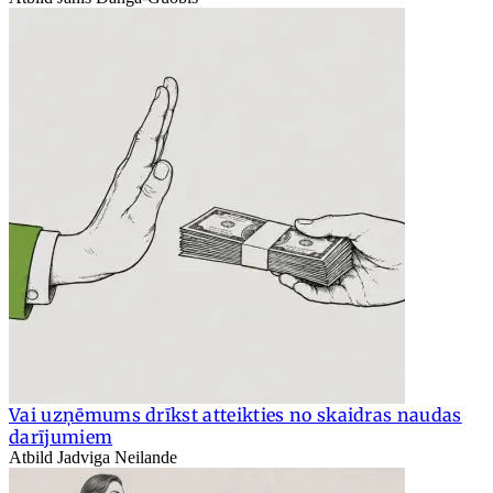
Vai uzņēmums drīkst atteikties no skaidras naudas
darījumiem
Atbild Jadviga Neilande