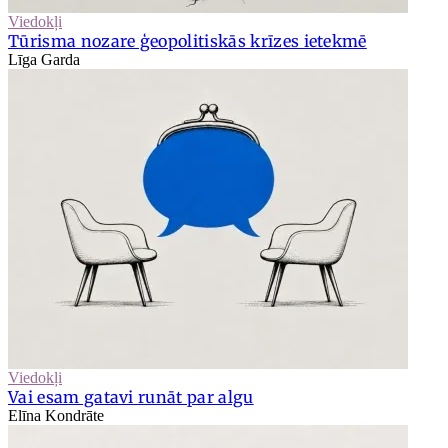
Viedokļi
Tūrisma nozare ģeopolitiskās krīzes ietekmē
Līga Garda
Viedokļi
Vai esam gatavi runāt par algu
Elīna Kondrāte