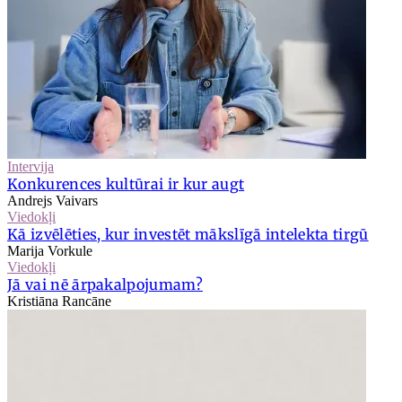
Intervija
Konkurences kultūrai ir kur augt
Andrejs Vaivars
Viedokļi
Kā izvēlēties, kur investēt mākslīgā intelekta tirgū
Marija Vorkule
Viedokļi
Jā vai nē ārpakalpojumam?
Kristiāna Rancāne