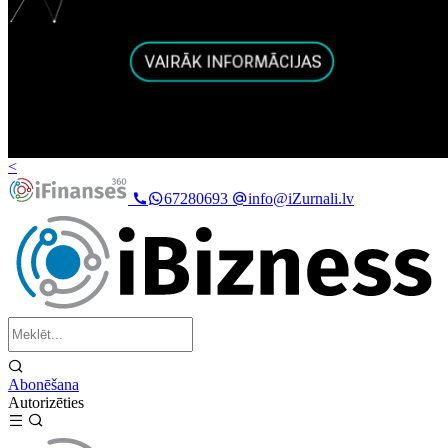
<
67280693
info@iZurnali.lv
Abonēšana
Autorizēties