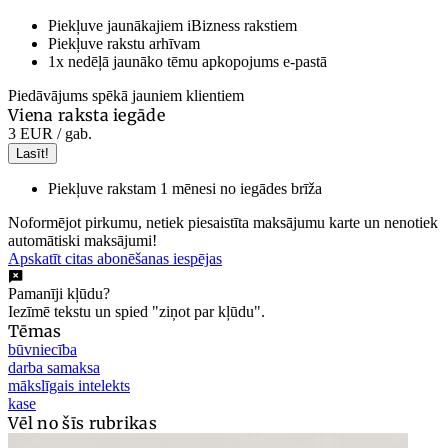
Piekļuve jaunākajiem iBizness rakstiem
Piekļuve rakstu arhīvam
1x nedēļā jaunāko tēmu apkopojums e-pastā
Piedāvājums spēkā jauniem klientiem
Viena raksta iegāde
3 EUR
/ gab.
Lasīt!
Piekļuve rakstam 1 mēnesi no iegādes brīža
Noformējot pirkumu, netiek piesaistīta maksājumu karte un nenotiek
automātiski maksājumi!
Apskatīt citas abonēšanas iespējas
Pamanīji kļūdu?
Iezīmē tekstu un spied "ziņot par kļūdu".
Tēmas
būvniecība
darba samaksa
mākslīgais intelekts
kase
Vēl no šīs rubrikas