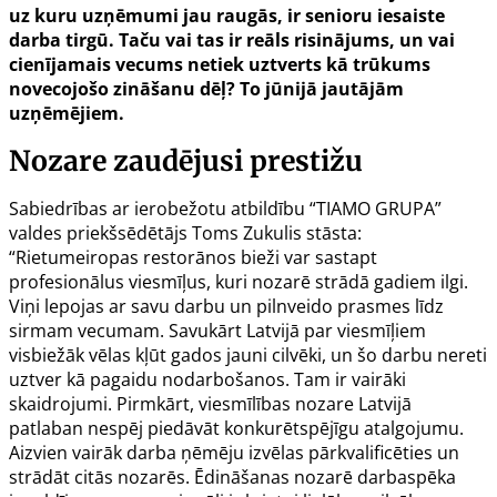
uz kuru uzņēmumi jau raugās, ir senioru iesaiste
darba tirgū. Taču vai tas ir reāls risinājums, un vai
cienījamais vecums netiek uztverts kā trūkums
novecojošo zināšanu dēļ? To jūnijā jautājām
uzņēmējiem.
Nozare zaudējusi prestižu
Sabiedrības ar ierobežotu atbildību “TIAMO GRUPA”
valdes priekšsēdētājs Toms Zukulis stāsta:
“Rietumeiropas restorānos bieži var sastapt
profesionālus viesmīļus, kuri nozarē strādā gadiem ilgi.
Viņi lepojas ar savu darbu un pilnveido prasmes līdz
sirmam vecumam. Savukārt Latvijā par viesmīļiem
visbiežāk vēlas kļūt gados jauni cilvēki, un šo darbu nereti
uztver kā pagaidu nodarbošanos. Tam ir vairāki
skaidrojumi. Pirmkārt, viesmīlības nozare Latvijā
patlaban nespēj piedāvāt konkurētspējīgu atalgojumu.
Aizvien vairāk darba ņēmēju izvēlas pārkvalificēties un
strādāt citās nozarēs. Ēdināšanas nozarē darbaspēka