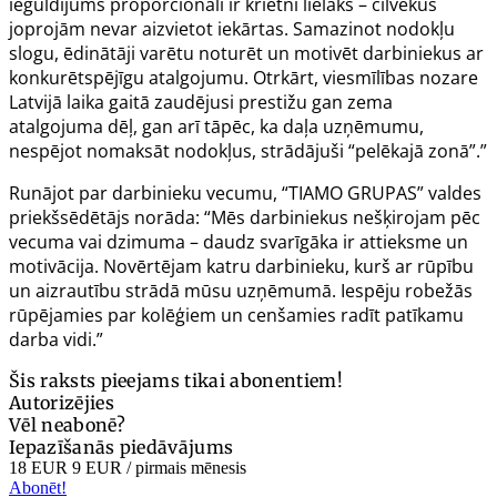
ieguldījums proporcionāli ir krietni lielāks – cilvēkus
joprojām nevar aizvietot iekārtas. Samazinot nodokļu
slogu, ēdinātāji varētu noturēt un motivēt darbiniekus ar
konkurētspējīgu atalgojumu. Otrkārt, viesmīlības nozare
Latvijā laika gaitā zaudējusi prestižu gan zema
atalgojuma dēļ, gan arī tāpēc, ka daļa uzņēmumu,
nespējot nomaksāt nodokļus, strādājuši “pelēkajā zonā”.”
Runājot par darbinieku vecumu, “TIAMO GRUPAS” valdes
priekšsēdētājs norāda: “Mēs darbiniekus nešķirojam pēc
vecuma vai dzimuma – daudz svarīgāka ir attieksme un
motivācija. Novērtējam katru darbinieku, kurš ar rūpību
un aizrautību strādā mūsu uzņēmumā. Iespēju robežās
rūpējamies par kolēģiem un cenšamies radīt patīkamu
darba vidi.”
Šis raksts pieejams tikai abonentiem!
Autorizējies
Vēl neabonē?
Iepazīšanās piedāvājums
18 EUR
9 EUR
/ pirmais mēnesis
Abonēt!