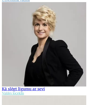
Kā slēgt līgumu ar sevi
Valdes loceklis