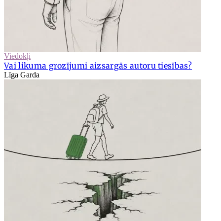
Viedokļi
Vai likuma grozījumi aizsargās autoru tiesības?
Līga Garda