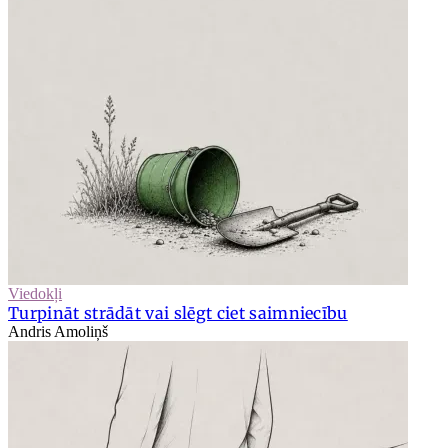
Viedokļi
Turpināt strādāt vai slēgt ciet saimniecību
Andris Amoliņš