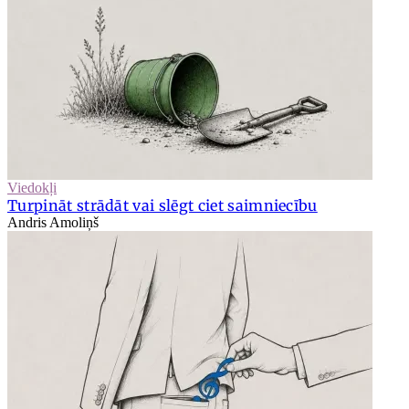
Viedokļi
Turpināt strādāt vai slēgt ciet saimniecību
Andris Amoliņš