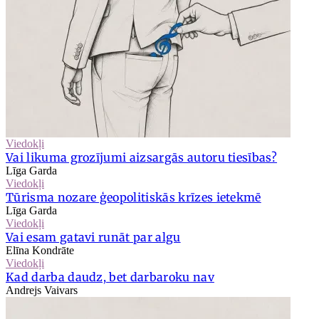
Viedokļi
Vai likuma grozījumi aizsargās autoru tiesības?
Līga Garda
Viedokļi
Tūrisma nozare ģeopolitiskās krīzes ietekmē
Līga Garda
Viedokļi
Vai esam gatavi runāt par algu
Elīna Kondrāte
Viedokļi
Kad darba daudz, bet darbaroku nav
Andrejs Vaivars