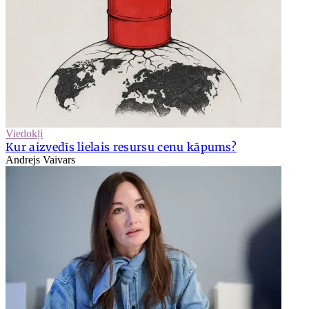
Viedokļi
Kur aizvedīs lielais resursu cenu kāpums?
Andrejs Vaivars