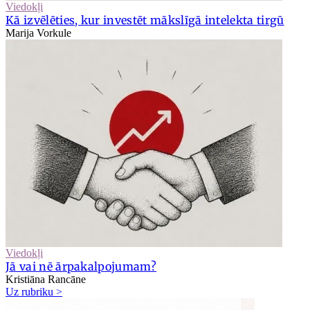
Viedokļi
Kā izvēlēties, kur investēt mākslīgā intelekta tirgū
Marija Vorkule
Viedokļi
Jā vai nē ārpakalpojumam?
Kristiāna Rancāne
Uz rubriku >