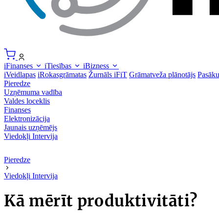
iFinanses
iTiesības
iBizness
iVeidlapas
iRokasgrāmatas
Žurnāls iFiT
Grāmatveža plānotājs
Pasāk
Pieredze
Uzņēmuma vadība
Valdes loceklis
Finanses
Elektronizācija
Jaunais uzņēmējs
Viedokļi
Intervija
Pieredze
Viedokļi
Intervija
Kā mērīt produktivitāti?