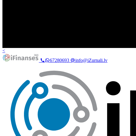
<
67280693
info@iZurnali.lv