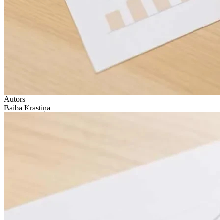
Autors
Baiba Krastiņa