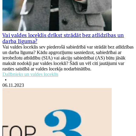
Vai valdes loceklis drīkst strādāt bez atlīdzības un
darba līguma?
Vai valdes loceklis sev piederošā sabiedrībā var strādāt bez atlīdzības
un darba līguma? Kādu apgrozījumu sasniedzot, sabiedrībai ar
ierobežotu atbildību (SIA) vai akciju sabiedrībai (AS) būtu jāsāk
maksāt nodokļi par valdes locekli? Šādi un vēl citi jautājumi var
rasties saistībā ar valdes locekļa nodarbinātību.
Dalībnieks un valdes loceklis
•
06.11.2023