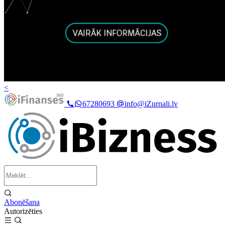
<
67280693
info@iZurnali.lv
Abonēšana
Autorizēties