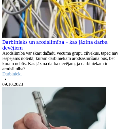
Darbinieks un arodslimība - kas jāzina darba
devējiem
Arodslimība var skart dažādu vecuma grupu cilvēkus, tāpēc nav
iespējams noteikt, kuram darbiniekam arodsaslimšana būs, bet
kuram nebūs. Kas jāzina darba devējam, ja darbiniekam ir
arodslimība?
Darbinieki
•
09.10.2023