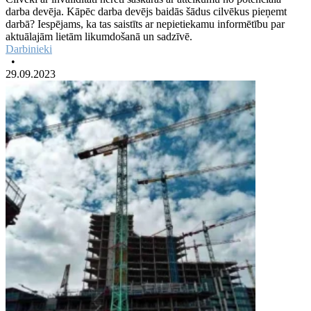
darba devēja. Kāpēc darba devējs baidās šādus cilvēkus pieņemt
darbā? Iespējams, ka tas saistīts ar nepietiekamu informētību par
aktuālajām lietām likumdošanā un sadzīvē.
Darbinieki
•
29.09.2023