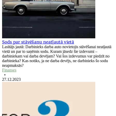
Sods par stāvēšanu neatļautā vietā
Lasītājs jautā: Darbinieks darba auto novietojis stāvēšanai neatļautā
vietā un par to saņēmis sodu. Kuram jāsedz šie izdevumi –
darbiniekam vai darba devējam? Vai šos izdevumus var piedzīt no
darbinieka? Kas notiks, ja ne darba devējs, ne darbinieks šo sodu
neapmaksās?
Finanses
•
27.12.2023