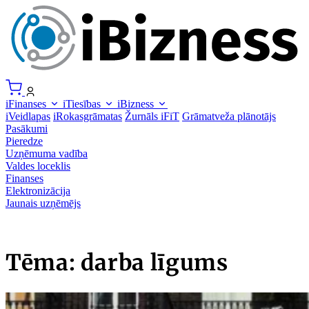
iFinanses
iTiesības
iBizness
iVeidlapas
iRokasgrāmatas
Žurnāls iFiT
Grāmatveža plānotājs
Pasākumi
Pieredze
Uzņēmuma vadība
Valdes loceklis
Finanses
Elektronizācija
Jaunais uzņēmējs
Tēma: darba līgums