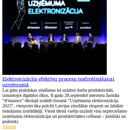
Elektronizācija efektīvu procesu nodrošināšanai
uzņēmumā
Lai gūtu praktiskas zināšanas kā uzlabot darba produktivitāti,
izmantojot digitālos rīkus, šī gada 28.septembrī interneta žurnāla
“iFinanses” rīkotajā izstādē-forumā "Uzņēmuma elektronizācija
2023", vienuviet tika pulcēti Latvijas zinošākie eksperti un labākie
risinājumu izstrādātāji. Vienā dienā varēja uzzināt visu nepieciešamo
uzņēmuma elektronizācijai un produktivitātes celšanai – juridiski un
praktiski.
Aktuāli