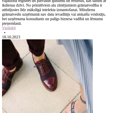
vajadzībā reģistrēt un pārvaldīt īpašumu un resursus, kas saistīti ar
ikdienas dzīvi. No primitīviem alu zīmējumiem grāmatvedība ir
attīstījusies līdz mākslīgā intelekta izmantošanai. Mūsdienu
grāmatvedis uzņēmumā nav datu ievadītājs vai atskaišu veidotājs,
bet uzņēmuma konsultants un palīgs biznesa vadībā un lēmumu
pieņemšanā.
Viedokļi
•
18.10.2023