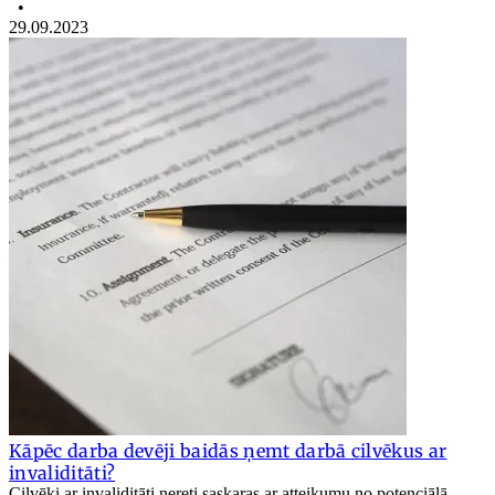
•
29.09.2023
Kāpēc darba devēji baidās ņemt darbā cilvēkus ar
invaliditāti?
Cilvēki ar invaliditāti nereti saskaras ar atteikumu no potenciālā