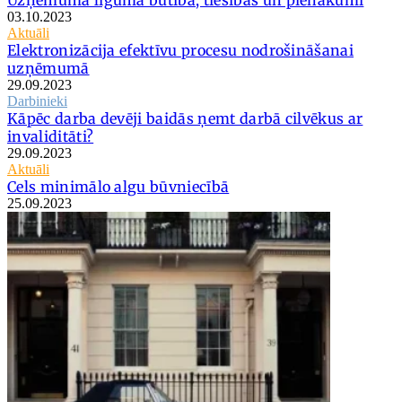
03.10.2023
Aktuāli
Elektronizācija efektīvu procesu nodrošināšanai
uzņēmumā
29.09.2023
Darbinieki
Kāpēc darba devēji baidās ņemt darbā cilvēkus ar
invaliditāti?
29.09.2023
Aktuāli
Cels minimālo algu būvniecībā
25.09.2023