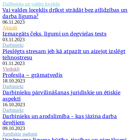
Dalībnieks un valdes loceklis
Vai valdes loceklis drīkst strādāt bez atlīdzības un
darba līguma?
06.11.2023
Aktuāli
Izmazgāts čeks, līgumi un degvielas tests
03.11.2023
Darbinieki
Pieslēgts stresam jeb kā atpazīt un aizejot izslēgt
tehnostresu
01.11.2023
Viedokļi
Profesija – grāmatvedis
18.10.2023
Darbinieki
Darbinieku pārvilināšanas juridiskie un ētiskie
aspekti
16.10.2023
Darbinieki
Darbinieks un arodslimība - kas jāzina darba
devējiem
09.10.2023
Juridiskie padomi
Uzņēmuma līguma būtība, tiesības un pienākumi