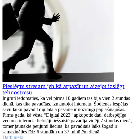
Pieslēgts stresam jeb kā atpazīt un aizejot izslēgt
tehnostresu
Ir grūti iedomāties, ka vēl pirms 10 gadiem tās bija vien 2 stundas
dienā, kas tika pavadītas, izmantojot internetu. Šodienas iespējas
savu laiku pavadīt digitālajā pasaulē ir nozīmīgi paplašinājušās.
Pirms gada, kā vēsta “Digital 2023” apkopotie dati, darbspējīga
vecuma interneta lietotāji tiešsaistē pavadīja vidēji 7 stundas dienā,
tomēr jaunākie pētījumi liecina, ka pavadītais laiks šogad ir
samazinājies līdz 6 stundām un 37 minūtēm dienā.
Darbinieki