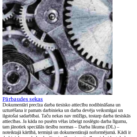
Pārbaudes sekas
Dokumentāri precīza darba tiesisko attiecību nodibināšana un
uzturēšana ir pamats darbinieka un darba devēja veiksmīgai un
ilgstošai sadarbībai. Taču nekas nav mūžīgs, tostarp darba tiesiskās
attiecības. Ja kāda no pusēm vēlas izbeigt noslēgto darba līgumu,
tam jānotiek speciālās tiesību normas – Darba likuma (DL) –
noteiktajā kārtībā, termiņā un dokumentārajā noformējumā. Kādi ir