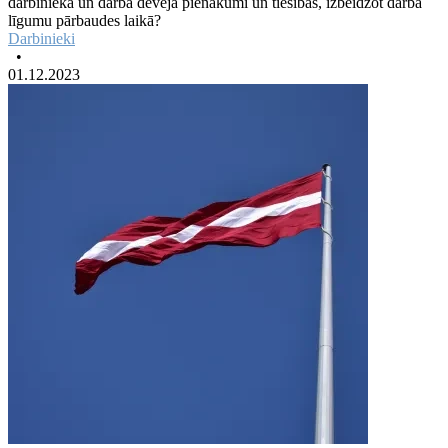
darbinieka un darba devēja pienākumi un tiesības, izbeidzot darba
līgumu pārbaudes laikā?
Darbinieki
•
01.12.2023