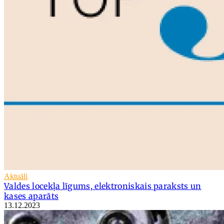
Aktuāli
Valdes locekļa līgums, elektroniskais paraksts un
kases aparāts
13.12.2023