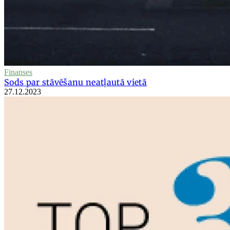
Finanses
Sods par stāvēšanu neatļautā vietā
27.12.2023