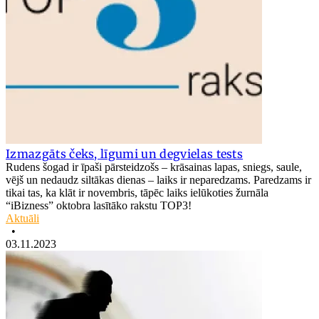
Izmazgāts čeks, līgumi un degvielas tests
Rudens šogad ir īpaši pārsteidzošs – krāsainas lapas, sniegs, saule,
vējš un nedaudz siltākas dienas – laiks ir neparedzams. Paredzams ir
tikai tas, ka klāt ir novembris, tāpēc laiks ielūkoties žurnāla
“iBizness” oktobra lasītāko rakstu TOP3!
Aktuāli
•
03.11.2023