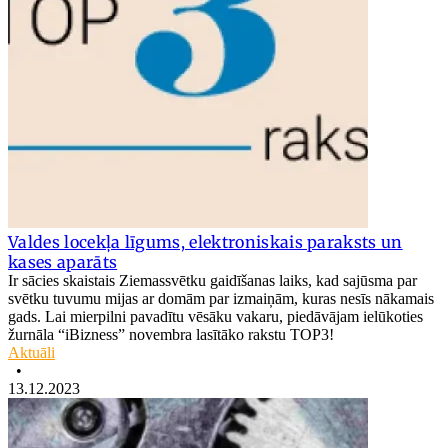
Valdes locekļa līgums, elektroniskais paraksts un
kases aparāts
Ir sācies skaistais Ziemassvētku gaidīšanas laiks, kad sajūsma par
svētku tuvumu mijas ar domām par izmaiņām, kuras nesīs nākamais
gads. Lai mierpilni pavadītu vēsāku vakaru, piedāvājam ielūkoties
žurnāla “iBizness” novembra lasītāko rakstu TOP3!
Aktuāli
•
13.12.2023