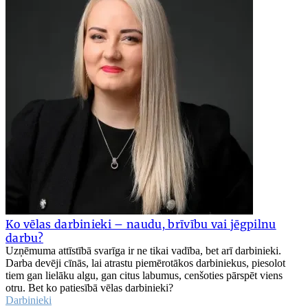
Ko vēlas darbinieki – naudu, brīvību vai jēgpilnu
darbu?
Uzņēmuma attīstībā svarīga ir ne tikai vadība, bet arī darbinieki.
Darba devēji cīnās, lai atrastu piemērotākos darbiniekus, piesolot
tiem gan lielāku algu, gan citus labumus, cenšoties pārspēt viens
otru. Bet ko patiesībā vēlas darbinieki?
Darbinieki