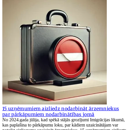
15 uzņēmumiem aizliedz nodarbināt ārzemniekus
par pārkāpumiem nodarbinātības jomā
No 2024.gada jūlija, kad spēkā stājās grozījumi Imigrācijas likumā,
kas paplašina to pārkāpumu loku, par kādiem uzaicinātājam var