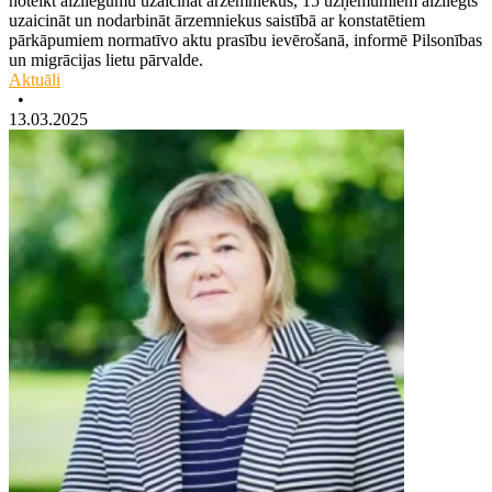
noteikt aizliegumu uzaicināt ārzemniekus, 15 uzņēmumiem aizliegts
uzaicināt un nodarbināt ārzemniekus saistībā ar konstatētiem
pārkāpumiem normatīvo aktu prasību ievērošanā, informē Pilsonības
un migrācijas lietu pārvalde.
Aktuāli
•
13.03.2025