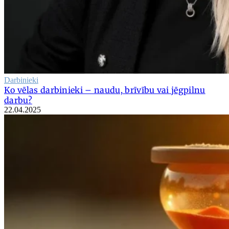
Darbinieki
Ko vēlas darbinieki – naudu, brīvību vai jēgpilnu
darbu?
22.04.2025