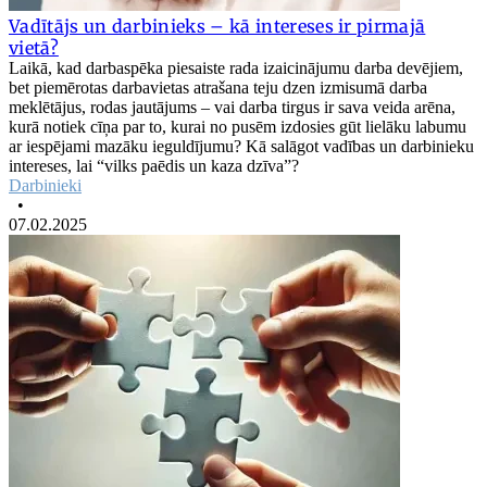
Vadītājs un darbinieks – kā intereses ir pirmajā
vietā?
Laikā, kad darbaspēka piesaiste rada izaicinājumu darba devējiem,
bet piemērotas darbavietas atrašana teju dzen izmisumā darba
meklētājus, rodas jautājums – vai darba tirgus ir sava veida arēna,
kurā notiek cīņa par to, kurai no pusēm izdosies gūt lielāku labumu
ar iespējami mazāku ieguldījumu? Kā salāgot vadības un darbinieku
intereses, lai “vilks paēdis un kaza dzīva”?
Darbinieki
•
07.02.2025