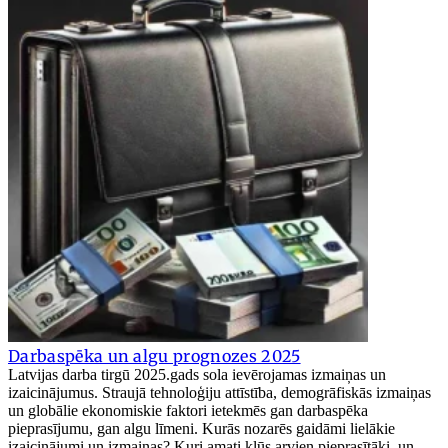
Darbaspēka un algu prognozes 2025
Latvijas darba tirgū 2025.gads sola ievērojamas izmaiņas un
izaicinājumus. Straujā tehnoloģiju attīstība, demogrāfiskās izmaiņas
un globālie ekonomiskie faktori ietekmēs gan darbaspēka
pieprasījumu, gan algu līmeni. Kurās nozarēs gaidāmi lielākie
izaicinājumi un izmaiņas? Kuri amati kļūs arvien pieprasītāki, un