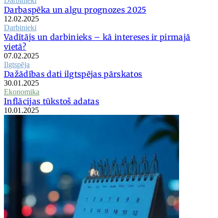
Darbinieki
Darbaspēka un algu prognozes 2025
12.02.2025
Darbinieki
Vadītājs un darbinieks – kā intereses ir pirmajā
vietā?
07.02.2025
Ilgtspēja
Dažādības dati ilgtspējas pārskatos
30.01.2025
Ekonomika
Inflācijas tūkstoš adatas
10.01.2025