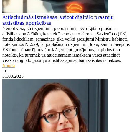
Attiecināmās izmaksas, veicot digitālo prasmju
attīstības apmācības
Ņemot vērā, ka uzņēmumu pieprasījums pēc digitālo prasmju
attīstības apmācībām, kas tiek īstenotas no Eiropas Savienības (ES)
fonda līdzekļiem, samazinās, tika veikti grozījumi Ministru kabineta
noteikumos Nr.529, lai paplašinātu uzņēmumu loku, kam ir pieejams
ES fonda finansējums. Turklāt, veicot grozījumus, papildus tika
noteikts, ka turpmāk uz attiecināmām izmaksām varēs attiecināt
visas ar digitālo prasmju attīstības apmācībām saistītās izmaksas.
Nauda
•
31.03.2025