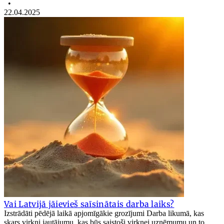
•
22.04.2025
Vai Latvijā jāievieš saīsinātais darba laiks?
Izstrādāti pēdējā laikā apjomīgākie grozījumi Darba likumā, kas
skars virkni jautājumu, kas būs saistoši virknei uzņēmumu un to