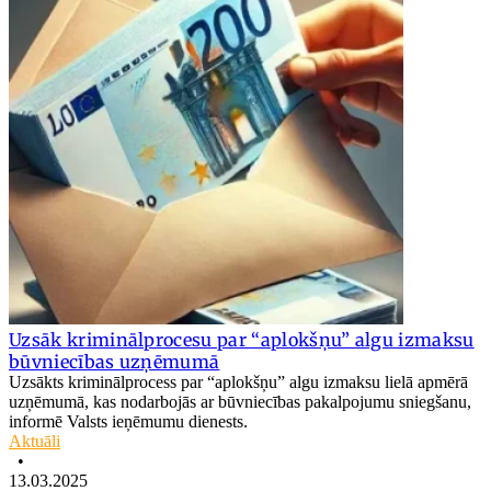
Uzsāk kriminālprocesu par “aplokšņu” algu izmaksu
būvniecības uzņēmumā
Uzsākts kriminālprocess par “aplokšņu” algu izmaksu lielā apmērā
uzņēmumā, kas nodarbojās ar būvniecības pakalpojumu sniegšanu,
informē Valsts ieņēmumu dienests.
Aktuāli
•
13.03.2025