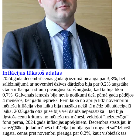
Inflācijas tūkstoš adatas
2024.gada decembrī cenas gada griezumā pieauga par 3,3%, bet
salīdzinājumā ar novembri dzīves dārdzība bija par 0,2% augstāka.
Gada inflācija ir strauji pieaugusi kopš augusta, kad tā bija tikai
0,7%. Galvenais iemesls bija nevis notikumi tieši pērnā gada pēdējos
4 mēnešos, bet gadu iepriekš. Pērn laikā no aprīļa līdz novembrim
mēneša inflācija visu laiku bija mazāka nekā tā mēdz būt attiecīgajā
laikā. 2023.gada otrā puse bija vēl daudz neparastāka – tad bija
ilgstošs cenu kritums no mēneša uz mēnesi, veidojot “neizdevīgu”
fonu pērnā, 2024.gada inflācijas aprēķiniem. Decembra stāsts jau ir
sarežģītāks, jo tad mēneša inflācija jau bija gada nogalei salīdzinoši
augsta, cenas pret novembri pieauga par 0,2%, kaut visbiežāk tās