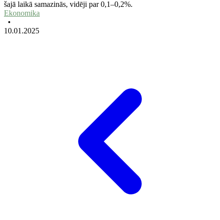
šajā laikā samazinās, vidēji par 0,1–0,2%.
Ekonomika
•
10.01.2025