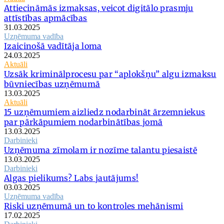
Attiecināmās izmaksas, veicot digitālo prasmju
attīstības apmācības
31.03.2025
Uzņēmuma vadība
Izaicinošā vadītāja loma
24.03.2025
Aktuāli
Uzsāk kriminālprocesu par “aplokšņu” algu izmaksu
būvniecības uzņēmumā
13.03.2025
Aktuāli
15 uzņēmumiem aizliedz nodarbināt ārzemniekus
par pārkāpumiem nodarbinātības jomā
13.03.2025
Darbinieki
Uzņēmuma zīmolam ir nozīme talantu piesaistē
13.03.2025
Darbinieki
Algas pielikums? Labs jautājums!
03.03.2025
Uzņēmuma vadība
Riski uzņēmumā un to kontroles mehānismi
17.02.2025