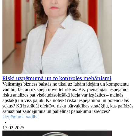
Riski uzņēmumā un to kontroles mehānismi
Veiksmīgs bizness balstās ne tikai uz labām idejām un kompetentu
vadību, bet arī uz spēju novērtēt riskus. Bez pienācīgas iespējamo
risku analīzes pat visdaudzsološākā ideja var izgāzties – mainās
apstākļi un viss pajūk. Kā noteikt riska iespējamību un potenciālās
sekas? Kā izstrādāt efektīvu risku pārvaldības stratēģiju, kas palīdzēs
samazināt zaudējumus un palielināt panākumu izredzes?
Uzņēmuma vadība
•
17.02.2025