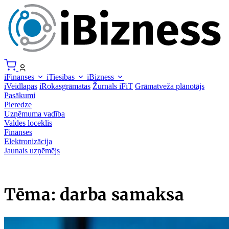
iFinanses
iTiesības
iBizness
iVeidlapas
iRokasgrāmatas
Žurnāls iFiT
Grāmatveža plānotājs
Pasākumi
Pieredze
Uzņēmuma vadība
Valdes loceklis
Finanses
Elektronizācija
Jaunais uzņēmējs
Tēma: darba samaksa