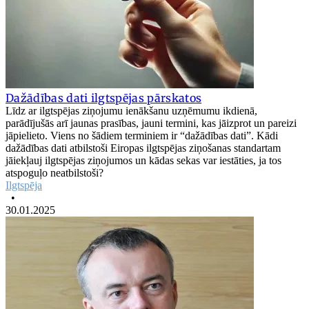
Dažādības dati ilgtspējas pārskatos
Līdz ar ilgtspējas ziņojumu ienākšanu uzņēmumu ikdienā,
parādījušās arī jaunas prasības, jauni termini, kas jāizprot un pareizi
jāpielieto. Viens no šādiem terminiem ir “dažādības dati”. Kādi
dažādības dati atbilstoši Eiropas ilgtspējas ziņošanas standartam
jāiekļauj ilgtspējas ziņojumos un kādas sekas var iestāties, ja tos
atspoguļo neatbilstoši?
Ilgtspēja
•
30.01.2025