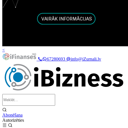
<
67280693
info@iZurnali.lv
Abonēšana
Autorizēties