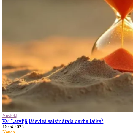
Viedokļi
Vai Latvijā jāievieš saīsinātais darba laiks?
16.04.2025
Nauda