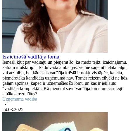
Izaicinošā vadītāja loma
Iemesli kļūt par vadītāju un pieņemt šo, kā mēdz teikt, izaicinājumu,
katram ir atšķirīgi – kādu vada ambīcijas, vēlme saņemt lielāku algu
vai atzinību, bet kāds cits vadītāja krēslā ir nokļuvis tāpēc, ka cita,
piemērotāka kandidāta uzņēmumā nav. Tomēr reizēm cilvēki ne līdz
galam apzinās, kāpēc ir uzņēmušies šo lomu un kas ir iekļauts
“vadītāja komplektā”. Kā pieņemt savu vadītāja lomu un sasniegt
labākos rezultātus?
Uzņēmuma vadība
•
24.03.2025