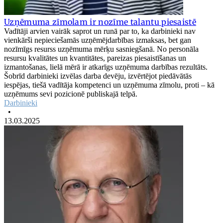
Uzņēmuma zīmolam ir nozīme talantu piesaistē
Vadītāji arvien vairāk saprot un runā par to, ka darbinieki nav
vienkārši nepieciešamās uzņēmējdarbības izmaksas, bet gan
nozīmīgs resurss uzņēmuma mērķu sasniegšanā. No personāla
resursu kvalitātes un kvantitātes, pareizas piesaistīšanas un
izmantošanas, lielā mērā ir atkarīgs uzņēmuma darbības rezultāts.
Šobrīd darbinieki izvēlas darba devēju, izvērtējot piedāvātās
iespējas, tiešā vadītāja kompetenci un uzņēmuma zīmolu, proti – kā
uzņēmums sevi pozicionē publiskajā telpā.
Darbinieki
•
13.03.2025