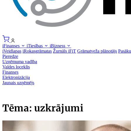
iFinanses
iTiesības
iBizness
iVeidlapas
iRokasgrāmatas
Žurnāls iFiT
Grāmatveža plānotājs
Pasāk
Pieredze
Uzņēmuma vadība
Valdes loceklis
Finanses
Elektronizācija
Jaunais uzņēmējs
Tēma: uzkrājumi