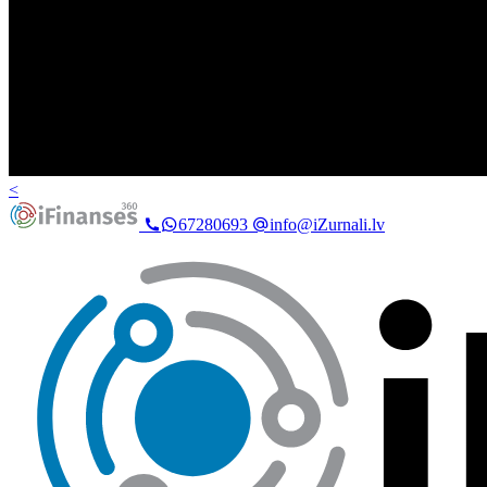
<
67280693
info@iZurnali.lv