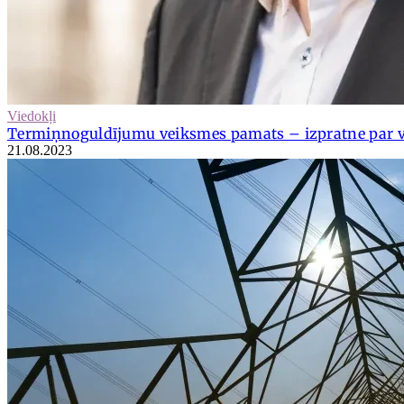
Viedokļi
Termiņnoguldījumu veiksmes pamats – izpratne par 
21.08.2023