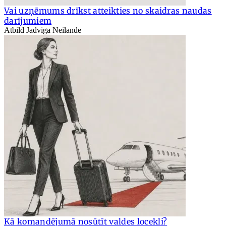
Vai uzņēmums drīkst atteikties no skaidras naudas
darījumiem
Atbild Jadviga Neilande
Kā komandējumā nosūtīt valdes locekli?