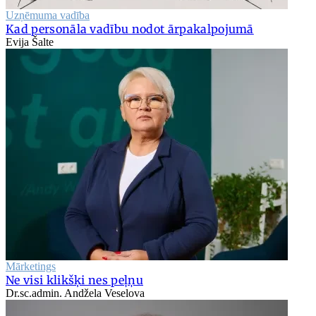
Uzņēmuma vadība
Kad personāla vadību nodot ārpakalpojumā
Evija Šalte
Mārketings
Ne visi klikšķi nes peļņu
Dr.sc.admin. Andžela Veselova