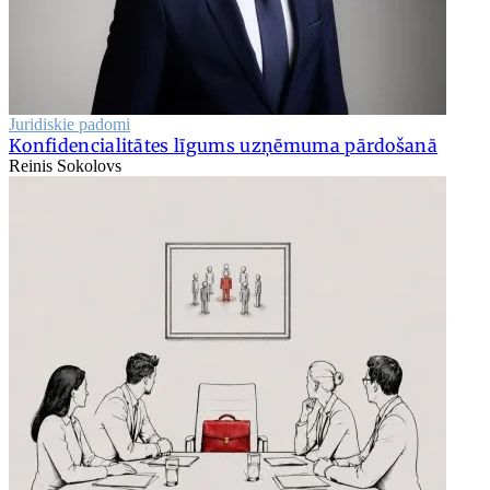
Juridiskie padomi
Konfidencialitātes līgums uzņēmuma pārdošanā
Reinis Sokolovs