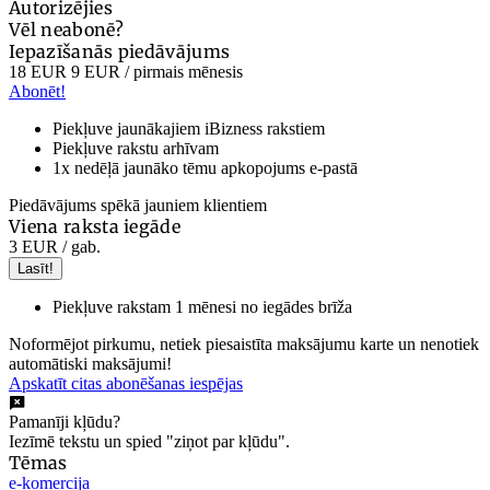
Autorizējies
Vēl neabonē?
Iepazīšanās piedāvājums
18 EUR
9 EUR
/ pirmais mēnesis
Abonēt!
Piekļuve jaunākajiem iBizness rakstiem
Piekļuve rakstu arhīvam
1x nedēļā jaunāko tēmu apkopojums e-pastā
Piedāvājums spēkā jauniem klientiem
Viena raksta iegāde
3 EUR
/ gab.
Lasīt!
Piekļuve rakstam 1 mēnesi no iegādes brīža
Noformējot pirkumu, netiek piesaistīta maksājumu karte un nenotiek
automātiski maksājumi!
Apskatīt citas abonēšanas iespējas
Pamanīji kļūdu?
Iezīmē tekstu un spied "ziņot par kļūdu".
Tēmas
e-komercija