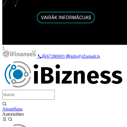
<
67280693
info@iZurnali.lv
Abonēšana
Autorizēties