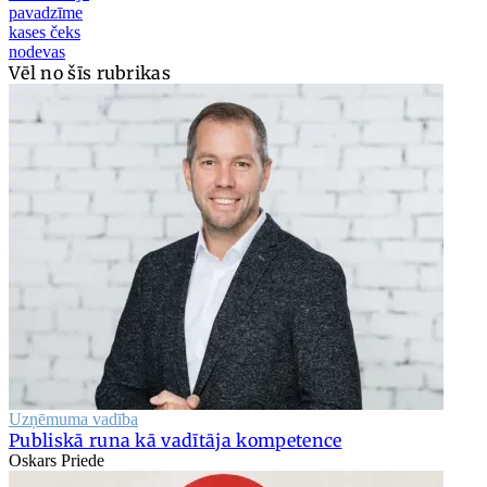
pavadzīme
kases čeks
nodevas
Vēl no šīs rubrikas
Uzņēmuma vadība
Publiskā runa kā vadītāja kompetence
Oskars Priede