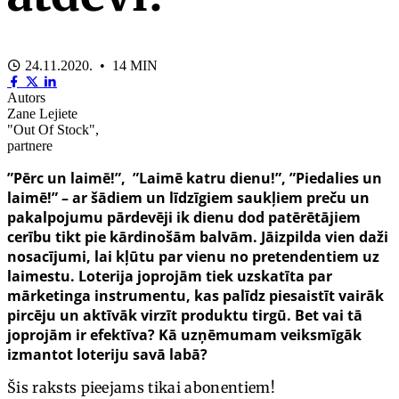
24.11.2020. • 14 MIN
Autors
Zane Lejiete
"Out Of Stock",
partnere
”Pērc un laimē!”, ”Laimē katru dienu!”, ”Piedalies un
laimē!” – ar šādiem un līdzīgiem saukļiem preču un
pakalpojumu pārdevēji ik dienu dod patērētājiem
cerību tikt pie kārdinošām balvām. Jāizpilda vien daži
nosacījumi, lai kļūtu par vienu no pretendentiem uz
laimestu. Loterija joprojām tiek uzskatīta par
mārketinga instrumentu, kas palīdz piesaistīt vairāk
pircēju un aktīvāk virzīt produktu tirgū. Bet vai tā
joprojām ir efektīva? Kā uzņēmumam veiksmīgāk
izmantot loteriju savā labā?
Šis raksts pieejams tikai abonentiem!