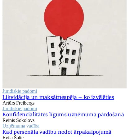
Juridiskie padomi
Likvidācija un maksātnespēja – ko izvēlēties
Artūrs Freibergs
Juridiskie padomi
Konfidencialitātes līgums uzņēmuma pārdošanā
Reinis Sokolovs
Uzņēmuma vadība
Kad personāla vadību nodot ārpakalpojumā
Evija Šalte