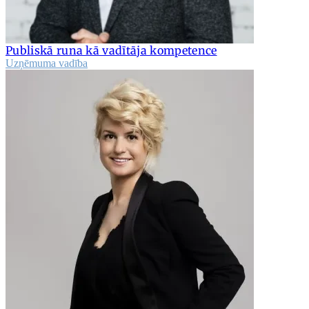
Publiskā runa kā vadītāja kompetence
Uzņēmuma vadība