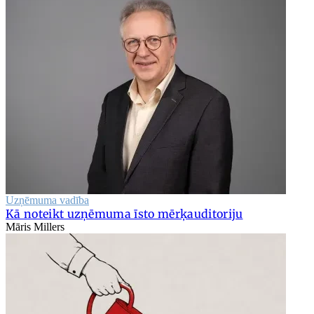
Uzņēmuma vadība
Kā noteikt uzņēmuma īsto mērķauditoriju
Māris Millers