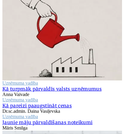
Uzņēmuma vadība
Kā turpmāk pārvaldīs valsts uzņēmumus
Anna Vaivade
Uzņēmuma vadība
Kā pareizi paaugstināt cenas
Dr.sc.admin. Daina Vasiļevska
Uzņēmuma vadība
Jaunie māju pārvaldīšanas noteikumi
Māris Smilga