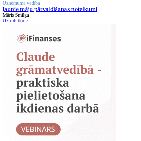
Uzņēmuma vadība
Jaunie māju pārvaldīšanas noteikumi
Māris Smilga
Uz rubriku >