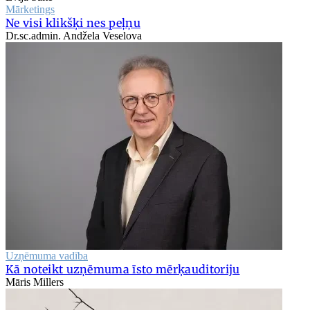
Mārketings
Ne visi klikšķi nes peļņu
Dr.sc.admin. Andžela Veselova
Uzņēmuma vadība
Kā noteikt uzņēmuma īsto mērķauditoriju
Māris Millers