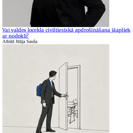
Vai valdes locekļa civiltiesiskā apdrošināšana jāapliek
ar nodokli?
Atbild Jūlija Sauša