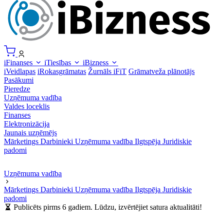
iFinanses
iTiesības
iBizness
iVeidlapas
iRokasgrāmatas
Žurnāls iFiT
Grāmatveža plānotājs
Pasākumi
Pieredze
Uzņēmuma vadība
Valdes loceklis
Finanses
Elektronizācija
Jaunais uzņēmējs
Mārketings
Darbinieki
Uzņēmuma vadība
Ilgtspēja
Juridiskie
padomi
Uzņēmuma vadība
Mārketings
Darbinieki
Uzņēmuma vadība
Ilgtspēja
Juridiskie
padomi
Publicēts pirms 6 gadiem. Lūdzu, izvērtējiet satura aktualitāti!