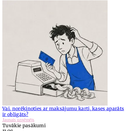
Vai, norēķinoties ar maksājumu karti, kases aparāts
ir obligāts?
Jaunais uzņēmējs
Tuvākie pasākumi