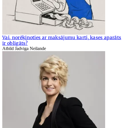
Vai, norēķinoties ar maksājumu karti, kases aparāts
ir obligāts?
Atbild Jadviga Neilande