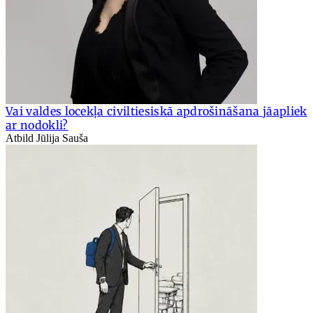
Vai valdes locekļa civiltiesiskā apdrošināšana jāapliek
ar nodokli?
Atbild Jūlija Sauša