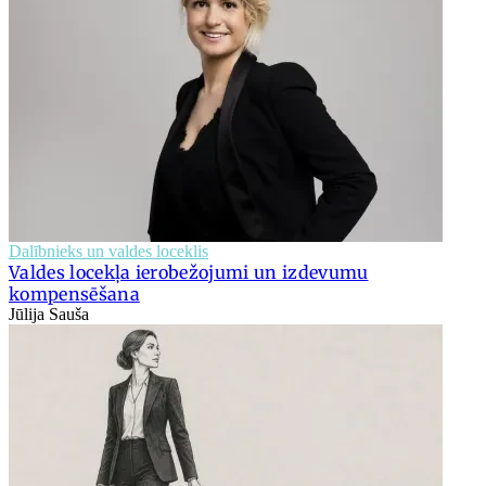
Dalībnieks un valdes loceklis
Valdes locekļa ierobežojumi un izdevumu
kompensēšana
Jūlija Sauša