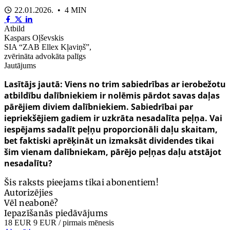
22.01.2026. • 4 MIN
Atbild
Kaspars Oļševskis
SIA “ZAB Ellex Kļaviņš”,
zvērināta advokāta palīgs
Jautājums
Lasītājs jautā: Viens no trim sabiedrības ar ierobežotu
atbildību dalībniekiem ir nolēmis pārdot savas daļas
pārējiem diviem dalībniekiem. Sabiedrībai par
iepriekšējiem gadiem ir uzkrāta nesadalīta peļņa. Vai
iespējams sadalīt peļņu proporcionāli daļu skaitam,
bet faktiski aprēķināt un izmaksāt dividendes tikai
šim vienam dalībniekam, pārējo peļņas daļu atstājot
nesadalītu?
Šis raksts pieejams tikai abonentiem!
Autorizējies
Vēl neabonē?
Iepazīšanās piedāvājums
18 EUR
9 EUR
/ pirmais mēnesis