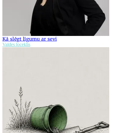
Kā slēgt līgumu ar sevi
Valdes loceklis