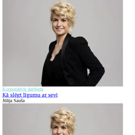
Korporatīvie darījumi
Kā slēgt līgumu ar sevi
Jūlija Sauša