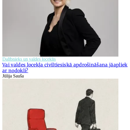
Dalībnieks un valdes loceklis
Vai valdes locekļa civiltiesiskā apdrošināšana jāapliek
ar nodokli?
Jūlija Sauša