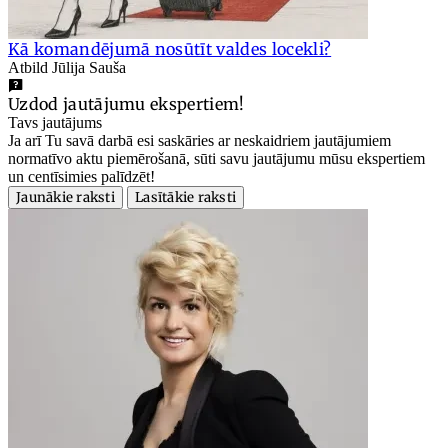
Kā komandējumā nosūtīt valdes locekli?
Atbild Jūlija Sauša
Uzdod jautājumu ekspertiem!
Tavs jautājums
Ja arī Tu savā darbā esi saskāries ar neskaidriem jautājumiem
normatīvo aktu piemērošanā, sūti savu jautājumu mūsu ekspertiem
un centīsimies palīdzēt!
Jaunākie raksti
Lasītākie raksti