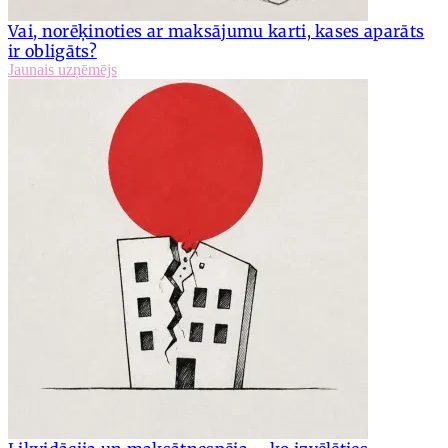
Vai, norēķinoties ar maksājumu karti, kases aparāts
ir obligāts?
Jaunais uzņēmējs