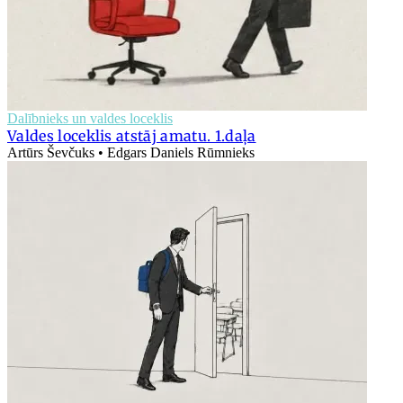
Dalībnieks un valdes loceklis
Valdes loceklis atstāj amatu. 1.daļa
Artūrs Ševčuks • Edgars Daniels Rūmnieks