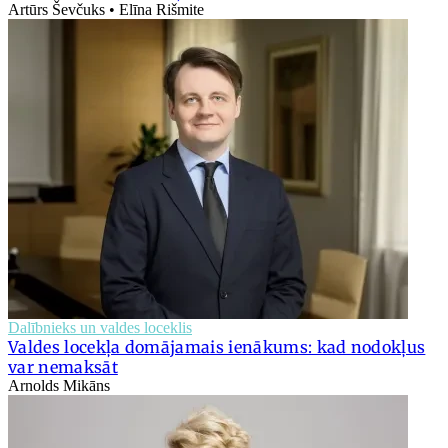
Artūrs Ševčuks • Elīna Rišmite
Dalībnieks un valdes loceklis
Valdes locekļa domājamais ienākums: kad nodokļus
var nemaksāt
Arnolds Mikāns