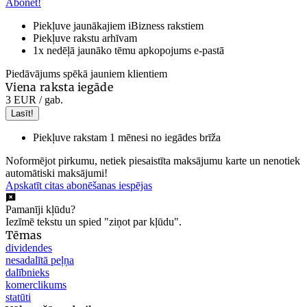
Abonēt!
Piekļuve jaunākajiem iBizness rakstiem
Piekļuve rakstu arhīvam
1x nedēļā jaunāko tēmu apkopojums e-pastā
Piedāvājums spēkā jauniem klientiem
Viena raksta iegāde
3 EUR
/ gab.
Lasīt!
Piekļuve rakstam 1 mēnesi no iegādes brīža
Noformējot pirkumu, netiek piesaistīta maksājumu karte un nenotiek
automātiski maksājumi!
Apskatīt citas abonēšanas iespējas
Pamanīji kļūdu?
Iezīmē tekstu un spied "ziņot par kļūdu".
Tēmas
dividendes
nesadalītā peļņa
dalībnieks
komerclikums
statūti