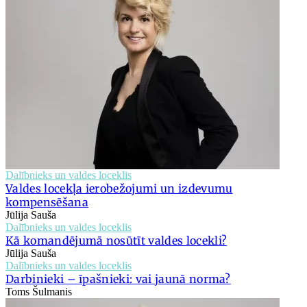
Dalībnieks un valdes loceklis
Valdes locekļa ierobežojumi un izdevumu
kompensēšana
Jūlija Sauša
Dalībnieks un valdes loceklis
Kā komandējumā nosūtīt valdes locekli?
Jūlija Sauša
Dalībnieks un valdes loceklis
Darbinieki – īpašnieki: vai jaunā norma?
Toms Šulmanis