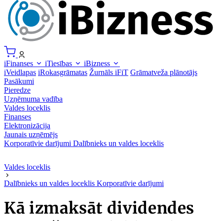
iFinanses
iTiesības
iBizness
iVeidlapas
iRokasgrāmatas
Žurnāls iFiT
Grāmatveža plānotājs
Pasākumi
Pieredze
Uzņēmuma vadība
Valdes loceklis
Finanses
Elektronizācija
Jaunais uzņēmējs
Korporatīvie darījumi
Dalībnieks un valdes loceklis
Valdes loceklis
Dalībnieks un valdes loceklis
Korporatīvie darījumi
Kā izmaksāt dividendes