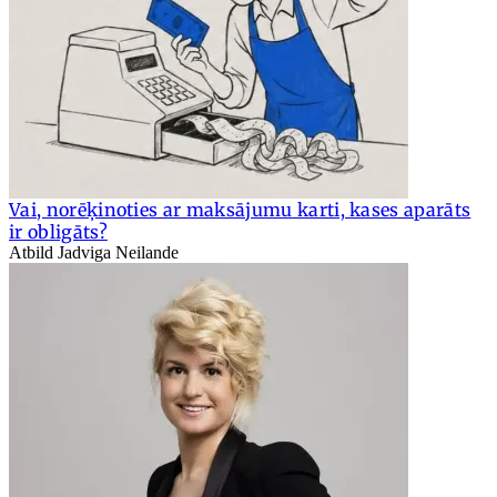
Vai, norēķinoties ar maksājumu karti, kases aparāts
ir obligāts?
Atbild Jadviga Neilande