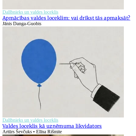
Dalībnieks un valdes loceklis
Apmācības valdes loceklim: vai drīkst tās apmaksāt?
Jānis Danga-Guobis
Dalībnieks un valdes loceklis
Valdes loceklis kā uzņēmuma likvidators
Artūrs Ševčuks • Elīna Rišmite