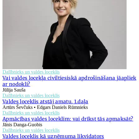
Dalībnieks un valdes loceklis
Vai valdes locekļa civiltiesiskā apdrošināšana jāapliek
ar nodokli?
Jūlija Sauša
Dalībnieks un valdes loceklis
Valdes loceklis atstāj amatu. 1.daļa
Artūrs Ševčuks • Edgars Daniels Rūmnieks
Dalībnieks un valdes loceklis
Apmācības valdes loceklim: vai drīkst tās apmaksāt?
Jānis Danga-Guobis
Dalībnieks un valdes loceklis
Valdes loceklis kā uzņēmuma likvidators