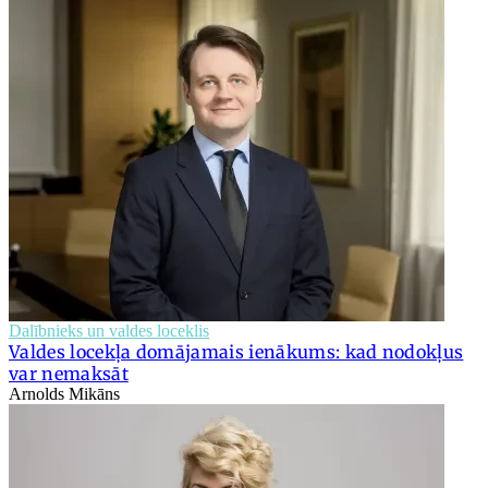
Dalībnieks un valdes loceklis
Valdes locekļa domājamais ienākums: kad nodokļus
var nemaksāt
Arnolds Mikāns