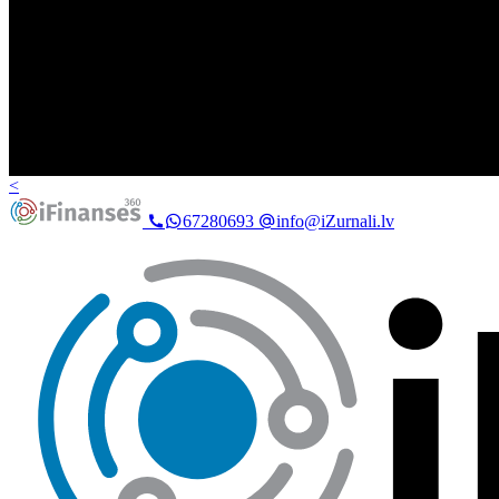
<
67280693
info@iZurnali.lv