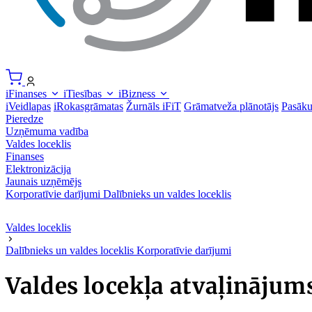
iFinanses
iTiesības
iBizness
iVeidlapas
iRokasgrāmatas
Žurnāls iFiT
Grāmatveža plānotājs
Pasāk
Pieredze
Uzņēmuma vadība
Valdes loceklis
Finanses
Elektronizācija
Jaunais uzņēmējs
Korporatīvie darījumi
Dalībnieks un valdes loceklis
Valdes loceklis
Dalībnieks un valdes loceklis
Korporatīvie darījumi
Valdes locekļa atvaļinājum