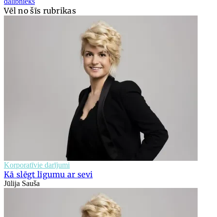
dalībnieks
Vēl no šīs rubrikas
Korporatīvie darījumi
Kā slēgt līgumu ar sevi
Jūlija Sauša