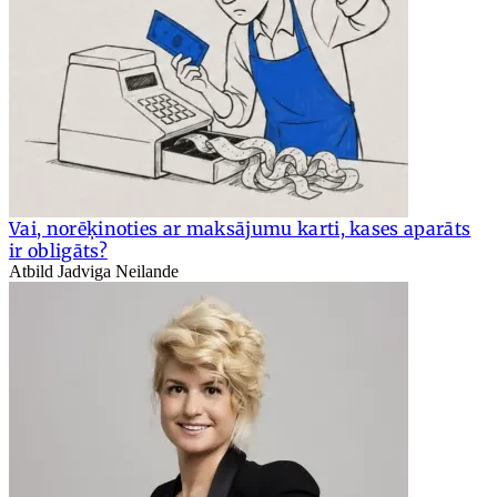
Vai, norēķinoties ar maksājumu karti, kases aparāts
ir obligāts?
Atbild Jadviga Neilande