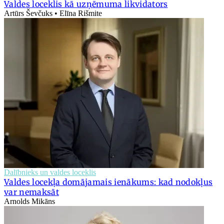
Valdes loceklis kā uzņēmuma likvidators
Artūrs Ševčuks • Elīna Rišmite
Dalībnieks un valdes loceklis
Valdes locekļa domājamais ienākums: kad nodokļus
var nemaksāt
Arnolds Mikāns