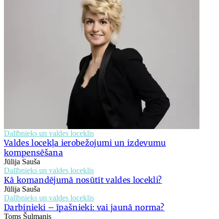
Dalībnieks un valdes loceklis
Valdes locekļa ierobežojumi un izdevumu
kompensēšana
Jūlija Sauša
Dalībnieks un valdes loceklis
Kā komandējumā nosūtīt valdes locekli?
Jūlija Sauša
Dalībnieks un valdes loceklis
Darbinieki – īpašnieki: vai jaunā norma?
Toms Šulmanis