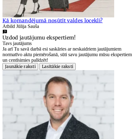
Kā komandējumā nosūtīt valdes locekli?
Atbild Jūlija Sauša
Uzdod jautājumu ekspertiem!
Tavs jautājums
Ja arī Tu savā darbā esi saskāries ar neskaidriem jautājumiem
normatīvo aktu piemērošanā, sūti savu jautājumu mūsu ekspertiem
un centīsimies palīdzēt!
Jaunākie raksti
Lasītākie raksti