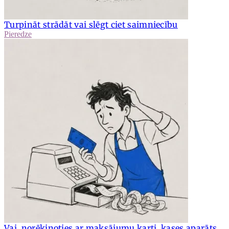
Turpināt strādāt vai slēgt ciet saimniecību
Pieredze
Vai, norēķinoties ar maksājumu karti, kases aparāts