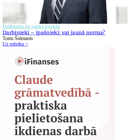
Dalībnieks un valdes loceklis
Darbinieki – īpašnieki: vai jaunā norma?
Toms Šulmanis
Uz rubriku >