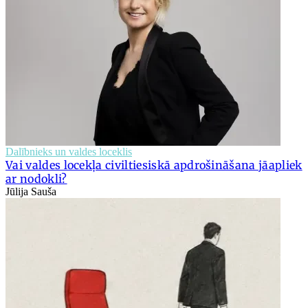
Dalībnieks un valdes loceklis
Vai valdes locekļa civiltiesiskā apdrošināšana jāapliek
ar nodokli?
Jūlija Sauša