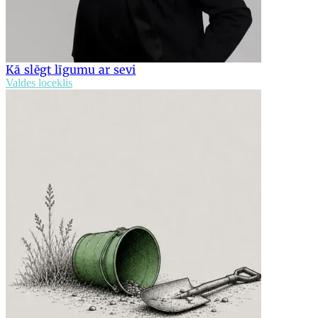
Kā slēgt līgumu ar sevi
Valdes loceklis