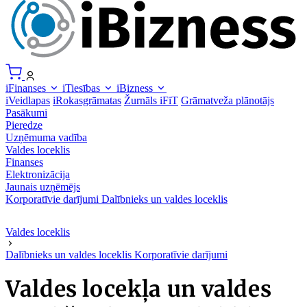
iFinanses
iTiesības
iBizness
iVeidlapas
iRokasgrāmatas
Žurnāls iFiT
Grāmatveža plānotājs
Pasākumi
Pieredze
Uzņēmuma vadība
Valdes loceklis
Finanses
Elektronizācija
Jaunais uzņēmējs
Korporatīvie darījumi
Dalībnieks un valdes loceklis
Valdes loceklis
Dalībnieks un valdes loceklis
Korporatīvie darījumi
Valdes locekļa un valdes