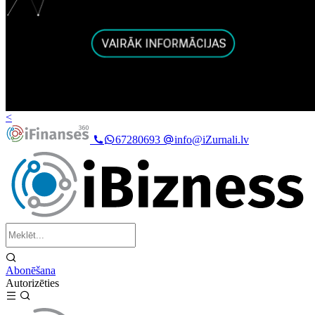
<
67280693
info@iZurnali.lv
Abonēšana
Autorizēties