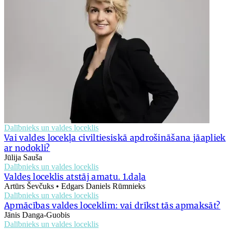
Dalībnieks un valdes loceklis
Vai valdes locekļa civiltiesiskā apdrošināšana jāapliek
ar nodokli?
Jūlija Sauša
Dalībnieks un valdes loceklis
Valdes loceklis atstāj amatu. 1.daļa
Artūrs Ševčuks • Edgars Daniels Rūmnieks
Dalībnieks un valdes loceklis
Apmācības valdes loceklim: vai drīkst tās apmaksāt?
Jānis Danga-Guobis
Dalībnieks un valdes loceklis