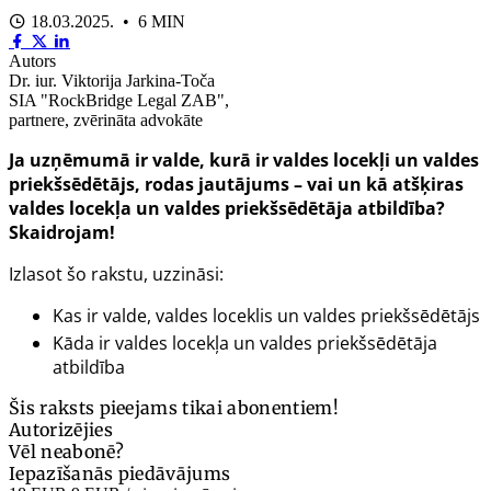
18.03.2025. • 6 MIN
Autors
Dr. iur. Viktorija Jarkina-Toča
SIA "RockBridge Legal ZAB",
partnere, zvērināta advokāte
Ja uzņēmumā ir valde, kurā ir valdes locekļi un valdes
priekšsēdētājs, rodas jautājums – vai un kā atšķiras
valdes locekļa un valdes priekšsēdētāja atbildība?
Skaidrojam!
Izlasot šo rakstu, uzzināsi:
Kas ir valde, valdes loceklis un valdes priekšsēdētājs
Kāda ir valdes locekļa un valdes priekšsēdētāja
atbildība
Šis raksts pieejams tikai abonentiem!
Autorizējies
Vēl neabonē?
Iepazīšanās piedāvājums