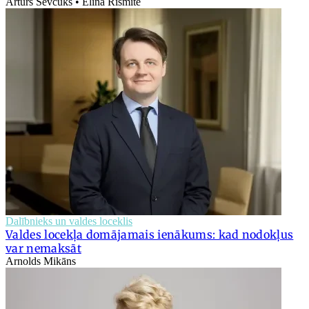
Artūrs Ševčuks • Elīna Rišmite
Dalībnieks un valdes loceklis
Valdes locekļa domājamais ienākums: kad nodokļus
var nemaksāt
Arnolds Mikāns