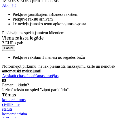
18 EUR
9 EUR
/ pirmais mēnesis
Abonēt!
Piekļuve jaunākajiem iBizness rakstiem
Piekļuve rakstu arhīvam
1x nedēļā jaunāko tēmu apkopojums e-pastā
Piedāvājums spēkā jauniem klientiem
Viena raksta iegāde
3 EUR
/ gab.
Lasīt!
Piekļuve rakstam 1 mēnesi no iegādes brīža
Noformējot pirkumu, netiek piesaistīta maksājumu karte un nenotiek
automātiski maksājumi!
Apskatīt citas abonēšanas iespējas
Pamanīji kļūdu?
Iezīmē tekstu un spied "ziņot par kļūdu".
Tēmas
komerclikums
civillikums
statūti
komercdarbība