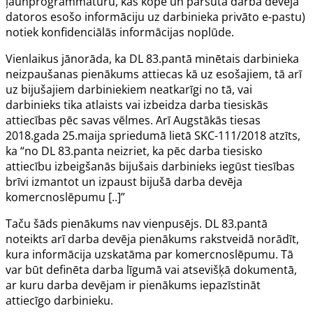
ļaunprogrammatūru, kas kopē un pārsūta darba devēja
datoros esošo informāciju uz darbinieka privāto e-pastu)
notiek konfidenciālās informācijas noplūde.
Vienlaikus jānorāda, ka DL
83.pantā
minētais darbinieka
neizpaušanas pienākums attiecas kā uz esošajiem, tā arī
uz bijušajiem darbiniekiem neatkarīgi no tā, vai
darbinieks tika atlaists vai izbeidza darba tiesiskās
attiecības pēc savas vēlmes. Arī Augstākās tiesas
2018.gada 25.maija spriedumā lietā SKC-111/2018 atzīts,
ka “no DL
83.panta
neizriet, ka pēc darba tiesisko
attiecību izbeigšanās bijušais darbinieks iegūst tiesības
brīvi izmantot un izpaust bijušā darba devēja
komercnoslēpumu [..]”
Taču šāds pienākums nav vienpusējs. DL
83.pantā
noteikts arī darba devēja pienākums rakstveidā norādīt,
kura informācija uzskatāma par komercnoslēpumu. Tā
var būt definēta darba līgumā vai atsevišķā dokumentā,
ar kuru darba devējam ir pienākums iepazīstināt
attiecīgo darbinieku.