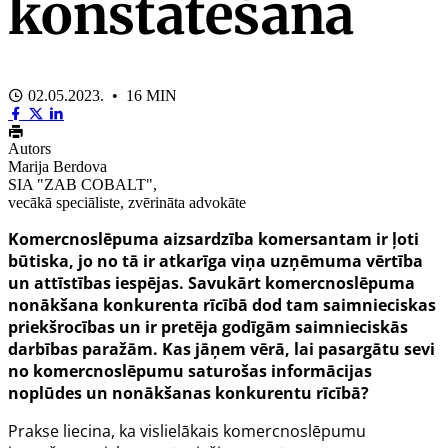
konstatēšana
02.05.2023. • 16 MIN
Autors
Marija Berdova
SIA "ZAB COBALT",
vecākā speciāliste, zvērināta advokāte
Komercnoslēpuma aizsardzība komersantam ir ļoti
būtiska, jo no tā ir atkarīga viņa uzņēmuma vērtība
un attīstības iespējas. Savukārt komercnoslēpuma
nonākšana konkurenta rīcībā dod tam saimnieciskas
priekšrocības un ir pretēja godīgām saimnieciskās
darbības paražām. Kas jāņem vērā, lai pasargātu sevi
no komercnoslēpumu saturošas informācijas
noplūdes un nonākšanas konkurentu rīcībā?
Prakse liecina, ka vislielākais komercnoslēpumu