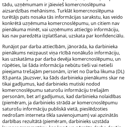
tādu, uzņēmumam ir jāievieš komercnoslēpuma
aizsardzības mehānisms. Turklāt komercnoslēpuma
turētājs pats nosaka tās informācijas sarakstu, kas veido
konkrētā uzņēmuma komercnoslēpumu, un citiem nav
pienākuma minēt, vai uzņēmums attiecīgo informāciju,
kas nav paredzēta izplatīšanai, uzskata par konfidenciālu.
Runājot par darba attiecībām, jānorāda, ka darbinieka
pienākums neizpaust viņa rīcībā nonākušo informāciju,
kas uzskatāma par darba devēja komercnoslēpumu, un
rūpēties, lai šāda informācija nebūtu tieši vai netieši
pieejama trešajām personām, izriet no Darba likuma (DL)
83.panta
. Jāuzsver, ka šāds darbinieka pienākums skar ne
tikai gadījumus, kad darbinieks mutiski nodod
komercnoslēpumu saturošu informāciju trešajām
personām, bet arī gadījumus, kad darbinieka nolaidības
(piemēram, ja darbinieks strādā ar komercnoslēpumu
saturošu informāciju publiskā vietā, pieslēdzoties
nedrošam interneta tīkla savienojumam) vai apzinātās
darbības rezultātā (piemēram, darbinieks uzstāda