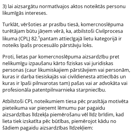
3) lai aizsargātu normatīvajos aktos noteiktās personu
likumīgās intereses.
Turklāt, vēršoties ar prasību tiesā, komercnoslēpuma
turētājam būtu jāņem vērā, ka, atbilstoši Civilprocesa
1
likuma (CPL)
82.
pantam
attiecīgajā lietu kategorijā ir
noteiks īpašs procesuālo pārstāvju loks.
Proti, lietas par komercnoslēpuma aizsardzību pret
nelikumīgu izpaušanu kārto fiziskas vai juridiskas
personas (caur likumiskajiem pārstāvjiem vai personām,
kuras ir darba tiesiskajās vai civildienesta attiecībās un
kuras ir īpaši pilnvarotas tam) pašas vai ar advokāta vai
profesionāla patentpilnvarnieka starpniecību.
Atbilstoši
CPL
noteikumiem tiesa pēc prasītāja motivēta
pieteikuma var pieņemt lēmumu par pagaidu
aizsardzības līdzekļa piemērošanu vēl līdz brīdim, kad
lieta tiek izskatīta pēc būtības, piemērojot kādu no
šādiem pagaidu aizsardzības līdzekļiem: