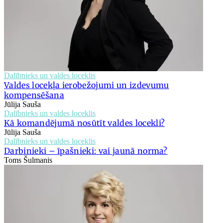
Dalībnieks un valdes loceklis
Valdes locekļa ierobežojumi un izdevumu
kompensēšana
Jūlija Sauša
Dalībnieks un valdes loceklis
Kā komandējumā nosūtīt valdes locekli?
Jūlija Sauša
Dalībnieks un valdes loceklis
Darbinieki – īpašnieki: vai jaunā norma?
Toms Šulmanis