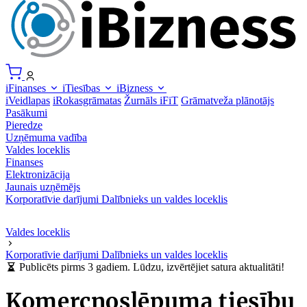
iFinanses
iTiesības
iBizness
iVeidlapas
iRokasgrāmatas
Žurnāls iFiT
Grāmatveža plānotājs
Pasākumi
Pieredze
Uzņēmuma vadība
Valdes loceklis
Finanses
Elektronizācija
Jaunais uzņēmējs
Korporatīvie darījumi
Dalībnieks un valdes loceklis
Valdes loceklis
Korporatīvie darījumi
Dalībnieks un valdes loceklis
Publicēts pirms 3 gadiem. Lūdzu, izvērtējiet satura aktualitāti!
Komercnoslēpuma tiesību