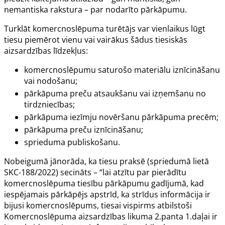
nemantiska rakstura – par nodarīto pārkāpumu.
Turklāt komercnoslēpuma turētājs var vienlaikus lūgt
tiesu piemērot vienu vai vairākus šādus tiesiskās
aizsardzības līdzekļus:
komercnoslēpumu saturošo materiālu iznīcināšanu
vai nodošanu;
pārkāpuma preču atsaukšanu vai izņemšanu no
tirdzniecības;
pārkāpuma iezīmju novēršanu pārkāpuma precēm;
pārkāpuma preču iznīcināšanu;
sprieduma publiskošanu.
Nobeigumā jānorāda, ka tiesu praksē (
spriedumā lietā
SKC-188/2022
) secināts – “lai atzītu par pierādītu
komercnoslēpuma tiesību pārkāpumu gadījumā, kad
iespējamais pārkāpējs apstrīd, ka strīdus informācija ir
bijusi komercnoslēpums, tiesai vispirms atbilstoši
Komercnoslēpuma aizsardzības likuma
2.panta
1.daļai ir