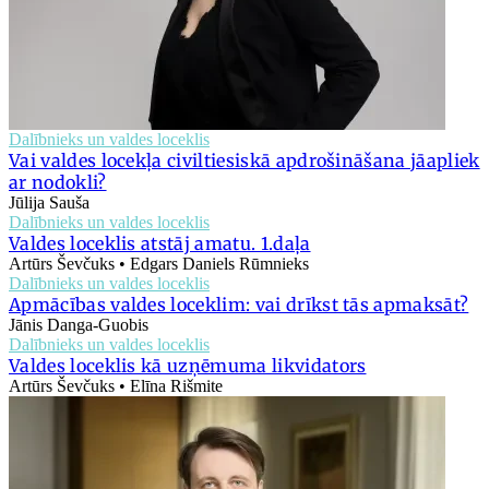
Dalībnieks un valdes loceklis
Vai valdes locekļa civiltiesiskā apdrošināšana jāapliek
ar nodokli?
Jūlija Sauša
Dalībnieks un valdes loceklis
Valdes loceklis atstāj amatu. 1.daļa
Artūrs Ševčuks • Edgars Daniels Rūmnieks
Dalībnieks un valdes loceklis
Apmācības valdes loceklim: vai drīkst tās apmaksāt?
Jānis Danga-Guobis
Dalībnieks un valdes loceklis
Valdes loceklis kā uzņēmuma likvidators
Artūrs Ševčuks • Elīna Rišmite