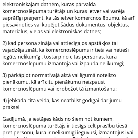
elektroniskajām datnēm, kuras pārvalda
komercnoslēpuma turētājs un kuras ietver vai varēja
saprātīgi pieņemt, ka tās ietver komercnoslēpumu, kā arī
piesavinoties vai kopējot šādus dokumentus, objektus,
materiālus, vielas vai elektroniskās datnes;
2) kad persona zināja vai attiecīgajos apstākļos tai
vajadzēja zināt, ka komercnoslēpums ir tieši vai netieši
iegūts nelikumīgi, tostarp no citas personas, kura
komercnoslēpumu izmantoja vai izpauda nelikumīgi;
3) pārkāpjot normatīvajā aktā vai līgumā noteikto
pienākumu, kā arī citu pienākumu neizpaust
komercnoslēpumu vai ierobežot tā izmantošanu;
4) jebkādā citā veidā, kas neatbilst godīgai darījumu
praksei.
Gadījumā, ja iestājies kāds no šiem notikumiem,
komercnoslēpuma turētājs ir tiesīgs celt prasību tiesā
pret personu, kura ir nelikumīgi ieguvusi, izmantojusi vai