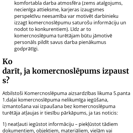
komfortabla darba atmosfēra (zems atalgojums,
necienīga attieksme, karjeras izaugsmes
perspektīvu neesamība var motivēt darbinieku
izzagt komercnoslēpumu saturošu informāciju un
nodot to konkurentiem). Līdz ar to
komercnoslēpuma turētājam būtu jāmotivē
personāls pildīt savus darba pienākumus
godprātīgi.
Ko
darīt, ja komercnoslēpums izpaust
s?
Atbilstoši Komercnoslēpuma aizsardzības likuma
5.panta
1.daļai
komercnoslēpuma nelikumīga iegūšana,
izmantošana vai izpaušana bez komercnoslēpuma
turētāja atļaujas ir tiesību pārkāpums, ja tas noticis:
1) neatļauti iegūstot informāciju – piekļūstot tādiem
dokumentiem, objektiem, materiāliem, vielām vai