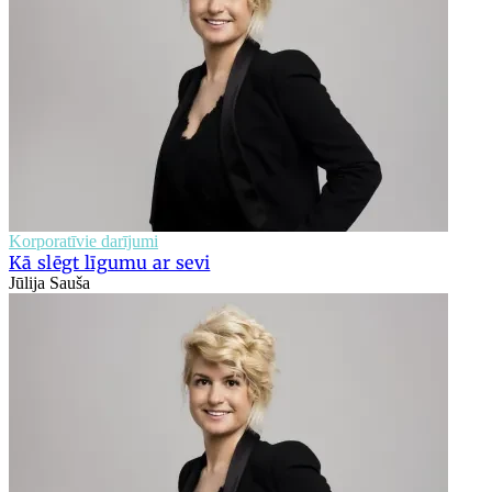
Korporatīvie darījumi
Kā slēgt līgumu ar sevi
Jūlija Sauša