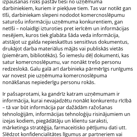
izpaušanas risks pastāv tieši no uzņēmuma
darbiniekiem, kuriem ir piekļuve tiem. Tas var notikt gan
tīši, darbiniekam slepeni nododot komercnoslēpumu
saturošu informāciju uzņēmuma konkurentiem, gan
netīši – nolaidīgi izturoties pret ierīcēm un informācijas
nesējiem, kuros tiek glabāta šāda veda informācija,
atstājot uz galda nepieskatītus sensitīvus dokumentus,
drukājot darba materiālus mājās vai publiskās vietās
(piemēram, bibliotēkās). Šo iemeslu dēļ dokumenti, kas
satur komercnoslēpumu, var nonākt trešo personu
redzeslokā. Galu galā arī darbinieka pārmērīgs runīgums
var novest pie uzņēmuma komercnoslēpuma
nonākšanas nepiederīgu personu rokās.
Ir pašsaprotami, ka gandrīz katram uzņēmumam ir
informācija, kurai nevajadzētu nonākt konkurentu rīcībā
– tā var būt informācija par dažādām ražošanas
tehnoloģijām, informācijas tehnoloģiju risinājumiem un
izejas kodiem, piegādātāju un klientu saraksti,
mārketinga stratēģija, farmaceitisko pētījumu dati utt.
Slēdzot konfidencialitātes līgumus ar partneriem vai