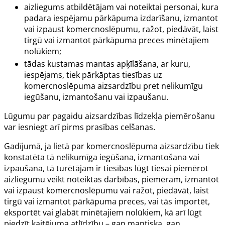
aizliegums atbildētājam vai noteiktai personai, kura
padara iespējamu pārkāpuma izdarīšanu, izmantot
vai izpaust komercnoslēpumu, ražot, piedāvāt, laist
tirgū vai izmantot pārkāpuma preces minētajiem
nolūkiem;
tādas kustamas mantas apķīlāšana, ar kuru,
iespējams, tiek pārkāptas tiesības uz
komercnoslēpuma aizsardzību pret nelikumīgu
iegūšanu, izmantošanu vai izpaušanu.
Lūgumu par pagaidu aizsardzības līdzekļa piemērošanu
var iesniegt arī pirms prasības celšanas.
Gadījumā, ja lietā par komercnoslēpuma aizsardzību tiek
konstatēta tā nelikumīga iegūšana, izmantošana vai
izpaušana, tā turētājam ir tiesības lūgt tiesai piemērot
aizliegumu veikt noteiktas darbības, piemēram, izmantot
vai izpaust komercnoslēpumu vai ražot, piedāvāt, laist
tirgū vai izmantot pārkāpuma preces, vai tās importēt,
eksportēt vai glabāt minētajiem nolūkiem, kā arī lūgt
piedzīt kaitējuma atlīdzību – gan mantiska, gan