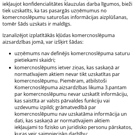
iekļaujot konfidencialitātes klauzulas darba līgumos, bieži
tiek uzskatīts, ka tas pasargās uzņēmumus no
komercnoslēpumu saturošas informācijas aizplūšanas,
tomēr šāds uzskats ir maldīgs.
Izanalizējot izplatītākās kļūdas komercnoslēpuma
aizsardzības jomā, var izšķirt šādas:
uzņēmums nav definējis komercnoslēpuma saturu
pietiekami skaidri;
komercnoslēpums ietver ziņas, kas saskaņā ar
normatīvajiem aktiem nevar tikt uzskatītas par
komercnoslēpumu. Piemēram, atbilstoši
Komercnoslēpuma aizsardzības likuma
3.pantam
par komercnoslēpumu nevar uzskatīt informāciju,
kas saistīta ar valsts pārvaldes funkciju vai
uzdevumu izpildi; grāmatvedībā par
komercnoslēpumu nav uzskatāma informācija un
dati, kas saskaņā ar normatīvajiem aktiem
iekļaujami to fizisko un juridisko personu pārskatos,
kuras veic saimniecisko darbību;