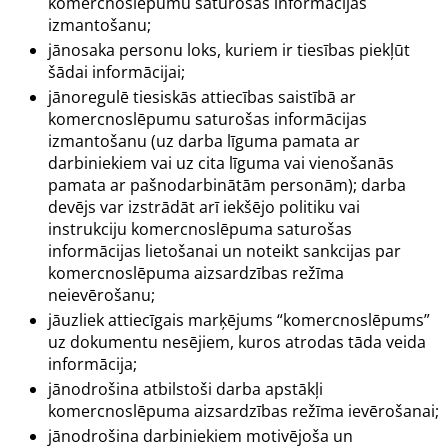
komercnoslēpumu saturošas informācijas
izmantošanu;
jānosaka personu loks, kuriem ir tiesības piekļūt
šādai informācijai;
jānoregulē tiesiskās attiecības saistībā ar
komercnoslēpumu saturošas informācijas
izmantošanu (uz darba līguma pamata ar
darbiniekiem vai uz cita līguma vai vienošanās
pamata ar pašnodarbinātām personām); darba
devējs var izstrādāt arī iekšējo politiku vai
instrukciju komercnoslēpuma saturošas
informācijas lietošanai un noteikt sankcijas par
komercnoslēpuma aizsardzības režīma
neievērošanu;
jāuzliek attiecīgais marķējums “komercnoslēpums”
uz dokumentu nesējiem, kuros atrodas tāda veida
informācija;
jānodrošina atbilstoši darba apstākļi
komercnoslēpuma aizsardzības režīma ievērošanai;
jānodrošina darbiniekiem motivējoša un