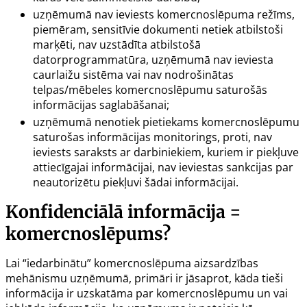
uzņēmumā nav ieviests komercnoslēpuma režīms,
piemēram, sensitīvie dokumenti netiek atbilstoši
marķēti, nav uzstādīta atbilstošā
datorprogrammatūra, uzņēmumā nav ieviesta
caurlaižu sistēma vai nav nodrošinātas
telpas/mēbeles komercnoslēpumu saturošās
informācijas saglabāšanai;
uzņēmumā nenotiek pietiekams komercnoslēpumu
saturošas informācijas monitorings, proti, nav
ieviests saraksts ar darbiniekiem, kuriem ir piekļuve
attiecīgajai informācijai, nav ieviestas sankcijas par
neautorizētu piekļuvi šādai informācijai.
Konfidenciālā informācija =
komercnoslēpums?
Lai “iedarbinātu” komercnoslēpuma aizsardzības
mehānismu uzņēmumā, primāri ir jāsaprot, kāda tieši
informācija ir uzskatāma par komercnoslēpumu un vai