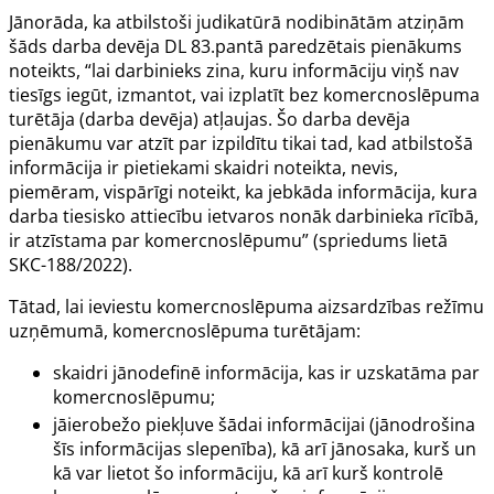
Jānorāda, ka atbilstoši judikatūrā nodibinātām atziņām
šāds darba devēja DL
83.pantā
paredzētais pienākums
noteikts, “lai darbinieks zina, kuru informāciju viņš nav
tiesīgs iegūt, izmantot, vai izplatīt bez komercnoslēpuma
turētāja (darba devēja) atļaujas. Šo darba devēja
pienākumu var atzīt par izpildītu tikai tad, kad atbilstošā
informācija ir pietiekami skaidri noteikta, nevis,
piemēram, vispārīgi noteikt, ka jebkāda informācija, kura
darba tiesisko attiecību ietvaros nonāk darbinieka rīcībā,
ir atzīstama par komercnoslēpumu” (
spriedums lietā
SKC-188/2022
).
Tātad, lai ieviestu komercnoslēpuma aizsardzības režīmu
uzņēmumā, komercnoslēpuma turētājam:
skaidri jānodefinē informācija, kas ir uzskatāma par
komercnoslēpumu;
jāierobežo piekļuve šādai informācijai (jānodrošina
šīs informācijas slepenība), kā arī jānosaka, kurš un
kā var lietot šo informāciju, kā arī kurš kontrolē