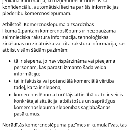
jebkāda informācija, ko uzņēmums ir noteicis kā
konfidenciālu, automātiski liecina par šīs informācijas
piederību komercnoslēpumam.
Atbilstoši Komercnoslēpuma aizsardzības
likuma
2.pantam
komercnoslēpums ir neizpaužama
saimnieciska rakstura informācija, tehnoloģiskās
zināšanas un zinātniska vai cita rakstura informācija, kas
atbilst visām šādām pazīmēm:
tā ir slepena, jo nav vispārzināma vai pieejama
personām, kas parasti izmanto šāda veida
informāciju;
tai ir faktiska vai potenciālā komerciālā vērtība
tādēļ, ka tā ir slepena;
komercnoslēpuma turētājs attiecībā uz to ir veicis
konkrētajai situācijai atbilstošus un saprātīgus
komercnoslēpuma slepenības saglabāšanas
pasākumus
.
Norādītās komercnoslēpuma pazīmes ir kumulatīvas, tas