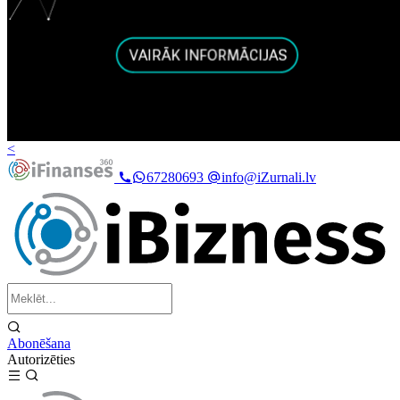
<
67280693
info@iZurnali.lv
Abonēšana
Autorizēties