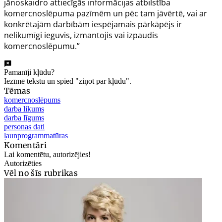
jānoskaidro attiecīgās informācijas atbilstība
komercnoslēpuma pazīmēm un pēc tam jāvērtē, vai ar
konkrētajām darbībām iespējamais pārkāpējs ir
nelikumīgi ieguvis, izmantojis vai izpaudis
komercnoslēpumu.”
Pamanīji kļūdu?
Iezīmē tekstu un spied "ziņot par kļūdu".
Tēmas
komercnoslēpums
darba likums
darba līgums
personas dati
ļaunprogrammatūras
Komentāri
Lai komentētu, autorizējies!
Autorizēties
Vēl no šīs rubrikas