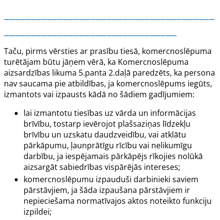
_______________________________________
________________________________
Taču, pirms vērsties ar prasību tiesā, komercnoslēpuma
turētājam būtu jāņem vērā, ka Komercnoslēpuma
aizsardzības likuma
5.panta
2.daļā paredzēts, ka persona
nav saucama pie atbildības, ja komercnoslēpums iegūts,
izmantots vai izpausts kādā no šādiem gadījumiem:
lai izmantotu tiesības uz vārda un informācijas
brīvību, tostarp ievērojot plašsaziņas līdzekļu
brīvību un uzskatu daudzveidību, vai atklātu
pārkāpumu, ļaunprātīgu rīcību vai nelikumīgu
darbību, ja iespējamais pārkāpējs rīkojies nolūkā
aizsargāt sabiedrības vispārējās intereses;
komercnoslēpumu izpauduši darbinieki saviem
pārstāvjiem, ja šāda izpaušana pārstāvjiem ir
nepieciešama normatīvajos aktos noteikto funkciju
izpildei;