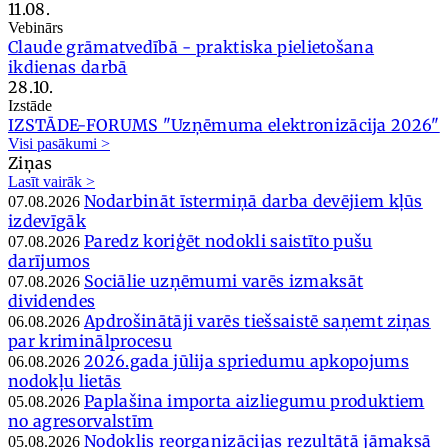
11.08.
Vebinārs
Claude grāmatvedībā - praktiska pielietošana
ikdienas darbā
28.10.
Izstāde
IZSTĀDE-FORUMS "Uzņēmuma elektronizācija 2026"
Visi pasākumi >
Ziņas
Lasīt vairāk >
Nodarbināt īstermiņā darba devējiem kļūs
07.08.2026
izdevīgāk
Paredz koriģēt nodokli saistīto pušu
07.08.2026
darījumos
Sociālie uzņēmumi varēs izmaksāt
07.08.2026
dividendes
Apdrošinātāji varēs tiešsaistē saņemt ziņas
06.08.2026
par kriminālprocesu
2026.gada jūlija spriedumu apkopojums
06.08.2026
nodokļu lietās
Paplašina importa aizliegumu produktiem
05.08.2026
no agresorvalstīm
Nodoklis reorganizācijas rezultātā jāmaksā
05.08.2026