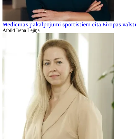
Medicīnas pakalpojumi sportistiem citā Eiropas valstī
Atbild Irēna Lejiņa