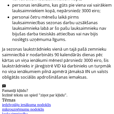
personas ienākums, kas gūts pie viena vai vairākiem
lauksaimniekiem kopā, nepārsniedz 3000 eiro;
personai četru mēnešu laikā pirms
lauksaimniecības sezonas darbu uzsākšanas
lauksaimnieka labā ar šo pašu lauksaimnieku nav
bijušas darba tiesiskās attiecības vai nav bijis
noslēgts uzņēmuma līgums.
Ja sezonas laukstrādnieks vienā un tajā pašā zemnieku
saimniecībā ir nodarbināts 90 kalendārās dienas pēc
kārtas un viņa ienākumi mēnesī pārsniedz 3000 eiro, šis
laukstrādnieks ir jāreģistrē VID kā darbinieks un turpmāk
no viņa ienākumiem pilnā apmērā jāmaksā IIN un valsts
obligātās sociālās apdrošināšanas iemaksas.
Pamanīji kļūdu?
Iezīmē tekstu un spied "ziņot par kļūdu".
Tēmas
iedzīvotāju ienākuma nodoklis
mikrouzņēmumu nodoklis
lauksaimniecība