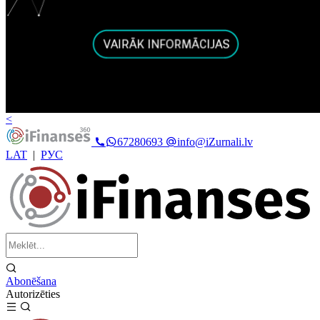
<
67280693
info@iZurnali.lv
LAT
|
РУС
Abonēšana
Autorizēties