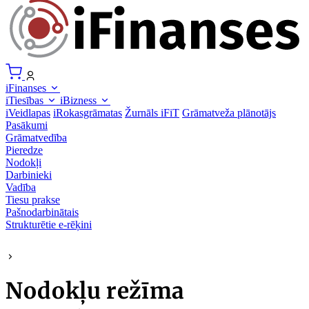
iFinanses
iTiesības
iBizness
iVeidlapas
iRokasgrāmatas
Žurnāls iFiT
Grāmatveža plānotājs
Pasākumi
Grāmatvedība
Pieredze
Nodokļi
Darbinieki
Vadība
Tiesu prakse
Pašnodarbinātais
Strukturētie e-rēķini
Nodokļu režīma