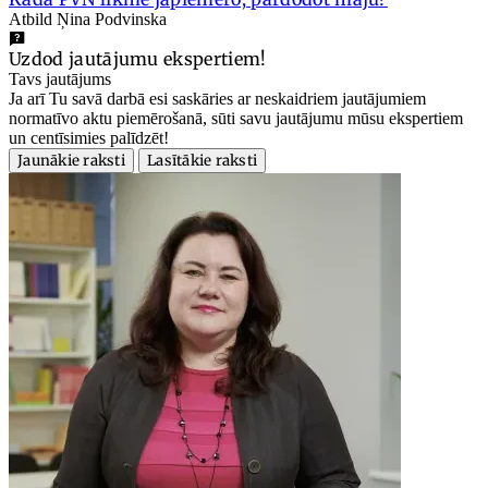
Atbild Ņina Podvinska
Uzdod jautājumu ekspertiem!
Tavs jautājums
Ja arī Tu savā darbā esi saskāries ar neskaidriem jautājumiem
normatīvo aktu piemērošanā, sūti savu jautājumu mūsu ekspertiem
un centīsimies palīdzēt!
Jaunākie raksti
Lasītākie raksti