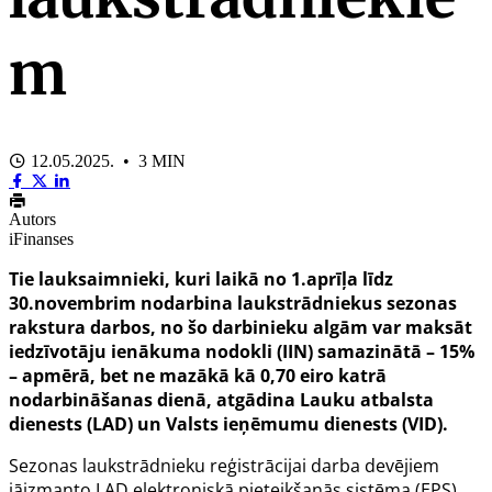
m
12.05.2025. • 3 MIN
Autors
iFinanses
Tie lauksaimnieki, kuri laikā no 1.aprīļa līdz
30.novembrim nodarbina laukstrādniekus sezonas
rakstura darbos, no šo darbinieku algām var maksāt
iedzīvotāju ienākuma nodokli (IIN) samazinātā – 15%
– apmērā, bet ne mazākā kā 0,70 eiro katrā
nodarbināšanas dienā, atgādina Lauku atbalsta
dienests (LAD) un Valsts ieņēmumu dienests (VID).
Sezonas laukstrādnieku reģistrācijai darba devējiem
jāizmanto LAD elektroniskā pieteikšanās sistēma (EPS)