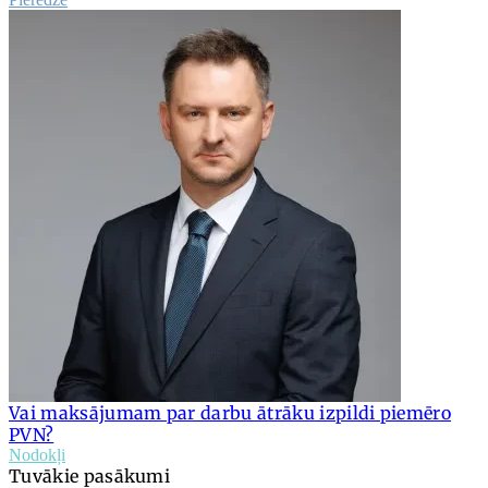
Vai maksājumam par darbu ātrāku izpildi piemēro
PVN?
Nodokļi
Tuvākie pasākumi