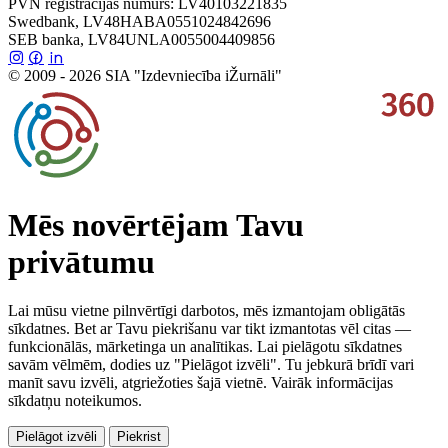
PVN reģistrācijas numurs: LV40103221835
Swedbank, LV48HABA0551024842696
SEB banka, LV84UNLA0055004409856
© 2009 - 2026 SIA "Izdevniecība iŽurnāli"
Mēs novērtējam Tavu
privātumu
Lai mūsu vietne pilnvērtīgi darbotos, mēs izmantojam obligātās
sīkdatnes. Bet ar Tavu piekrišanu var tikt izmantotas vēl citas —
funkcionālās, mārketinga un analītikas. Lai pielāgotu sīkdatnes
savām vēlmēm, dodies uz "Pielāgot izvēli". Tu jebkurā brīdī vari
manīt savu izvēli, atgriežoties šajā vietnē. Vairāk informācijas
sīkdatņu noteikumos.
Pielāgot izvēli
Piekrist