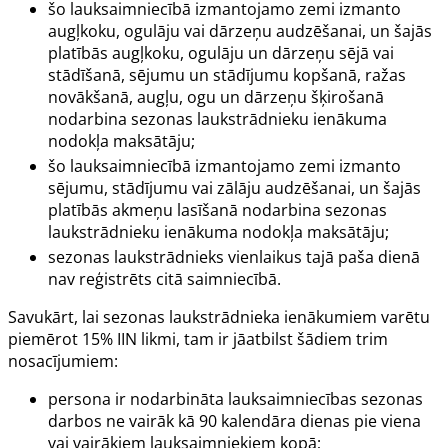
šo lauksaimniecībā izmantojamo zemi izmanto
augļkoku, ogulāju vai dārzeņu audzēšanai, un šajās
platībās augļkoku, ogulāju un dārzeņu sējā vai
stādīšanā, sējumu un stādījumu kopšanā, ražas
novākšanā, augļu, ogu un dārzeņu šķirošanā
nodarbina sezonas laukstrādnieku ienākuma
nodokļa maksātāju;
šo lauksaimniecībā izmantojamo zemi izmanto
sējumu, stādījumu vai zālāju audzēšanai, un šajās
platībās akmeņu lasīšanā nodarbina sezonas
laukstrādnieku ienākuma nodokļa maksātāju;
sezonas laukstrādnieks vienlaikus tajā paša dienā
nav reģistrēts citā saimniecībā.
Savukārt, lai sezonas laukstrādnieka ienākumiem varētu
piemērot 15% IIN likmi, tam ir jāatbilst šādiem trim
nosacījumiem:
persona ir nodarbināta lauksaimniecības sezonas
darbos ne vairāk kā 90 kalendāra dienas pie viena
vai vairākiem lauksaimniekiem kopā;