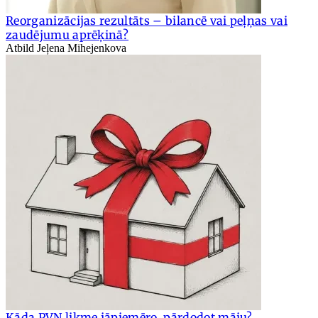
Reorganizācijas rezultāts – bilancē vai peļņas vai
zaudējumu aprēķinā?
Atbild Jeļena Mihejenkova
Kāda PVN likme jāpiemēro, pārdodot māju?