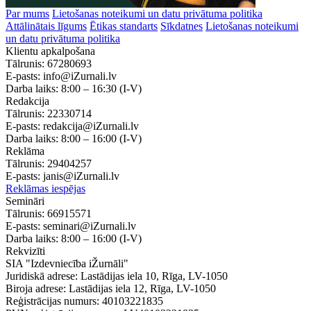
Par mums
Lietošanas noteikumi un datu privātuma politika
Attālinātais līgums
Ētikas standarts
Sīkdatnes
Lietošanas noteikumi
un datu privātuma politika
Klientu apkalpošana
Tālrunis:
67280693
E-pasts:
info@iZurnali.lv
Darba laiks:
8:00 – 16:30
(I-V)
Redakcija
Tālrunis:
22330714
E-pasts:
redakcija@iZurnali.lv
Darba laiks:
8:00 – 16:00
(I-V)
Reklāma
Tālrunis:
29404257
E-pasts:
janis@iZurnali.lv
Reklāmas iespējas
Semināri
Tālrunis:
66915571
E-pasts:
seminari@iZurnali.lv
Darba laiks:
8:00 – 16:00
(I-V)
Rekvizīti
SIA "Izdevniecība iŽurnāli"
Juridiskā adrese: Lastādijas iela 10, Rīga, LV-1050
Biroja adrese: Lastādijas iela 12, Rīga, LV-1050
Reģistrācijas numurs: 40103221835