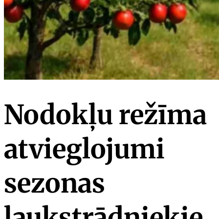
Nodokļu režīma
atvieglojumi
sezonas
laukstrādniekie