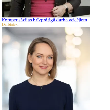
Kompensācijas brīvprātīgā darba veicējiem
Darbinieki