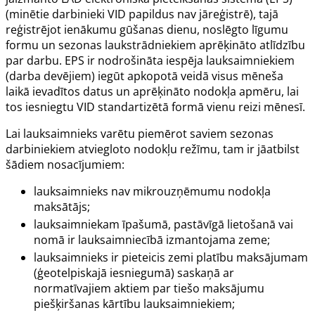
(minētie darbinieki VID papildus nav jāreģistrē), tajā
reģistrējot ienākumu gūšanas dienu, noslēgto līgumu
formu un sezonas laukstrādniekiem aprēķināto atlīdzību
par darbu. EPS ir nodrošināta iespēja lauksaimniekiem
(darba devējiem) iegūt apkopotā veidā visus mēneša
laikā ievadītos datus un aprēķināto nodokļa apmēru, lai
tos iesniegtu VID standartizētā formā vienu reizi mēnesī.
Lai lauksaimnieks varētu piemērot saviem sezonas
darbiniekiem atviegloto nodokļu režīmu, tam ir jāatbilst
šādiem nosacījumiem:
lauksaimnieks nav mikrouzņēmumu nodokļa
maksātājs;
lauksaimniekam īpašumā, pastāvīgā lietošanā vai
nomā ir lauksaimniecībā izmantojama zeme;
lauksaimnieks ir pieteicis zemi platību maksājumam
(ģeotelpiskajā iesniegumā) saskaņā ar
normatīvajiem aktiem par tiešo maksājumu
piešķiršanas kārtību lauksaimniekiem;