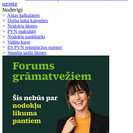
uzreiz
Noderīgi
>
Algas kalkulators
>
Darba laika kalendārs
>
Nodokļu likmes
>
PVN maksātāji
>
Nodokļu parādnieki
>
Valūtu kursi
>
ES PVN reģistrācijas numuri
>
Stundas tarifa likmes