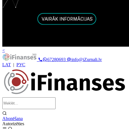
<
67280693
info@iZurnali.lv
LAT
|
РУС
Abonēšana
Autorizēties