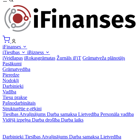
iFinanses
iTiesības
iBizness
iVeidlapas
iRokasgrāmatas
Žurnāls iFiT
Grāmatveža plānotājs
Pasākumi
Grāmatvedība
Pieredze
Nodokļi
Darbinieki
Vadība
Tiesu prakse
Pašnodarbinātais
Strukturētie e-rēķini
Tiesības
Atvaļinājums
Darba samaksa
Lietvedība
Personāla vadība
Vidējā izpeļņa
Darba drošība
Darba laiks
Darbinieki
Tiesības
Atvaļinājums
Darba samaksa
Lietvedība