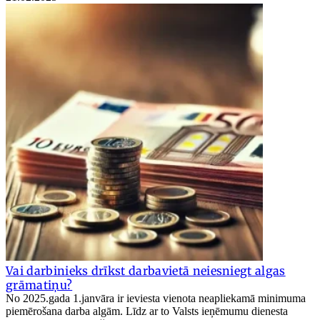
Vai darbinieks drīkst darbavietā neiesniegt algas
grāmatiņu?
No 2025.gada 1.janvāra ir ieviesta vienota neapliekamā minimuma
piemērošana darba algām. Līdz ar to Valsts ieņēmumu dienesta