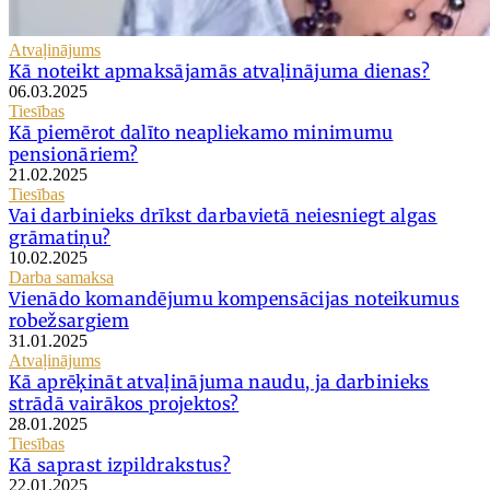
Atvaļinājums
Kā noteikt apmaksājamās atvaļinājuma dienas?
06.03.2025
Tiesības
Kā piemērot dalīto neapliekamo minimumu
pensionāriem?
21.02.2025
Tiesības
Vai darbinieks drīkst darbavietā neiesniegt algas
grāmatiņu?
10.02.2025
Darba samaksa
Vienādo komandējumu kompensācijas noteikumus
robežsargiem
31.01.2025
Atvaļinājums
Kā aprēķināt atvaļinājuma naudu, ja darbinieks
strādā vairākos projektos?
28.01.2025
Tiesības
Kā saprast izpildrakstus?
22.01.2025