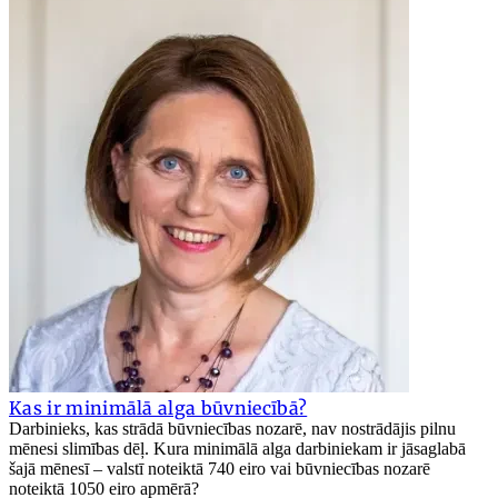
Kas ir minimālā alga būvniecībā?
Darbinieks, kas strādā būvniecības nozarē, nav nostrādājis pilnu
mēnesi slimības dēļ. Kura minimālā alga darbiniekam ir jāsaglabā
šajā mēnesī – valstī noteiktā 740 eiro vai būvniecības nozarē
noteiktā 1050 eiro apmērā?