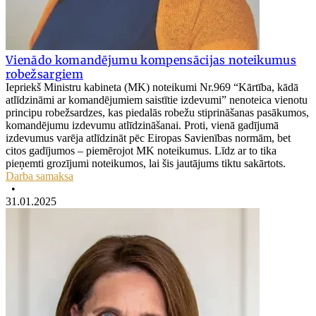
Vienādo komandējumu kompensācijas noteikumus
robežsargiem
Iepriekš Ministru kabineta (MK) noteikumi Nr.969 “Kārtība, kādā
atlīdzināmi ar komandējumiem saistītie izdevumi” nenoteica vienotu
principu robežsardzes, kas piedalās robežu stiprināšanas pasākumos,
komandējumu izdevumu atlīdzināšanai. Proti, vienā gadījumā
izdevumus varēja atlīdzināt pēc Eiropas Savienības normām, bet
citos gadījumos – piemērojot MK noteikumus. Līdz ar to tika
pieņemti grozījumi noteikumos, lai šis jautājums tiktu sakārtots.
Darba samaksa
•
31.01.2025