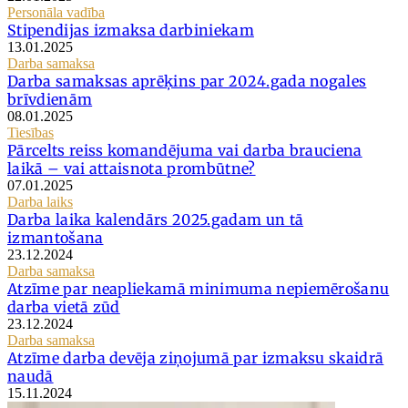
Personāla vadība
Stipendijas izmaksa darbiniekam
13.01.2025
Darba samaksa
Darba samaksas aprēķins par 2024.gada nogales
brīvdienām
08.01.2025
Tiesības
Pārcelts reiss komandējuma vai darba brauciena
laikā – vai attaisnota prombūtne?
07.01.2025
Darba laiks
Darba laika kalendārs 2025.gadam un tā
izmantošana
23.12.2024
Darba samaksa
Atzīme par neapliekamā minimuma nepiemērošanu
darba vietā zūd
23.12.2024
Darba samaksa
Atzīme darba devēja ziņojumā par izmaksu skaidrā
naudā
15.11.2024