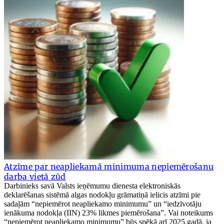
Atzīme par neapliekamā minimuma nepiemērošanu
darba vietā zūd
Darbinieks savā Valsts ieņēmumu dienesta elektroniskās
deklarēšanas sistēmā algas nodokļu grāmatiņā ielicis atzīmi pie
sadaļām “nepiemērot neapliekamo minimumu” un “iedzīvotāju
ienākuma nodokļa (IIN) 23% likmes piemērošana”. Vai noteikums
“nepiemērot neapliekamo minimumu” būs spēkā arī 2025.gadā, ja