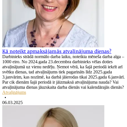
Kā noteikt apmaksājamās atvaļinājuma dienas?
Darbinieks strādā normālo darba laiku, noteikta mēneša darba alga –
1000 eiro. No 2024.gada 23.decembra darbinieks vēlas doties
atvaļinājumā uz vienu nedēļu. Ņemot vērā, ka šajā periodā iekrīt arī
svētku dienas, tad atvaļinājums tiek pagarināts līdz 2025.gada
3.janvārim, kas nozīmē, ka darbā jāierodas tikai 2025.gada 6.janvārī.
Par cik dienām šajā periodā ir jāizmaksā atvaļinājuma nauda? Vai
atvaļinājuma dienas jāuzskaita darba dienās vai kalendārajās dienās?
Atvaļinājums
•
06.03.2025