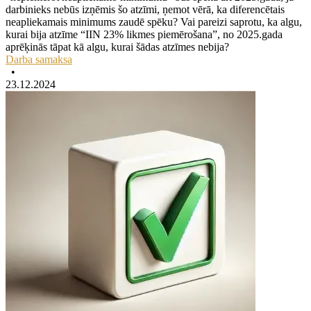
darbinieks nebūs izņēmis šo atzīmi, ņemot vērā, ka diferencētais
neapliekamais minimums zaudē spēku? Vai pareizi saprotu, ka algu,
kurai bija atzīme “IIN 23% likmes piemērošana”, no 2025.gada
aprēķinās tāpat kā algu, kurai šādas atzīmes nebija?
Darba samaksa
•
23.12.2024