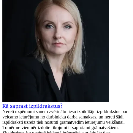
Kā saprast izpildrakstus?
Nereti uzņēmumi saņem zvērinātu tiesu izpildītāju izpildrakstus par
veicamo ieturējumu no darbinieka darba samaksas, un nereti šādi
izpildraksti uzreiz tiek nosūtīti grāmatvedim ieturējumu veikšanai.
Tomēr ne vienmēr izdotie rīkojumi ir saprotami grāmatvežiem.
Skaidrojam, ko nozīmē iekļautā informācija zvērināta tiesu