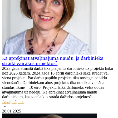
Kā aprēķināt atvaļinājuma naudu, ja darbinieks
strādā vairākos projektos?
2023.gada 3.martā darbā tika pieņemts darbinieks uz projekta laiku
līdz 2026.gadam. 2024.gada 16.aprīlī darbinieks sāka strādāt vēl
vienā projektā. Par darbu papildu projektā tika noslēgta papildu
vienošanās. Darbiniekam abos projektos tika noteikta vienāda
stundas likme – 10 eiro. Projektu laikā darbinieks vēlas doties
atvaļinājumā uz nedēļu. Kā aprēķināt atvaļinājuma naudu
darbiniekam, kas vienlaikus strādā dažādos projektos?
Atvaļinājums
•
28.01.2025