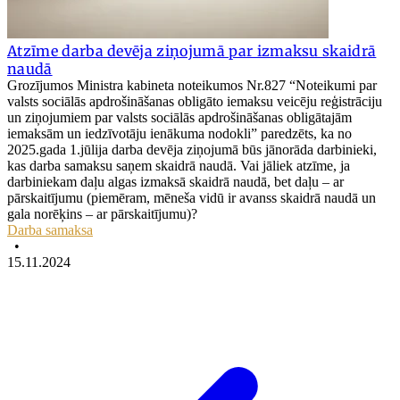
Atzīme darba devēja ziņojumā par izmaksu skaidrā
naudā
Grozījumos Ministra kabineta noteikumos Nr.827 “Noteikumi par
valsts sociālās apdrošināšanas obligāto iemaksu veicēju reģistrāciju
un ziņojumiem par valsts sociālās apdrošināšanas obligātajām
iemaksām un iedzīvotāju ienākuma nodokli” paredzēts, ka no
2025.gada 1.jūlija darba devēja ziņojumā būs jānorāda darbinieki,
kas darba samaksu saņem skaidrā naudā. Vai jāliek atzīme, ja
darbiniekam daļu algas izmaksā skaidrā naudā, bet daļu – ar
pārskaitījumu (piemēram, mēneša vidū ir avanss skaidrā naudā un
gala norēķins – ar pārskaitījumu)?
Darba samaksa
•
15.11.2024