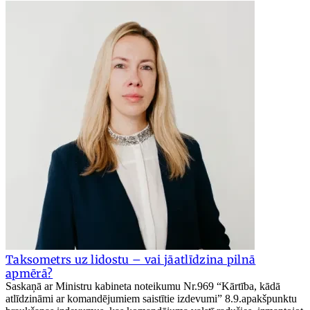
Taksometrs uz lidostu – vai jāatlīdzina pilnā
apmērā?
Saskaņā ar Ministru kabineta noteikumu Nr.969 “Kārtība, kādā
atlīdzināmi ar komandējumiem saistītie izdevumi” 8.9.apakšpunktu