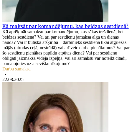
Kā maksāt par komandējumu, kas beidzas sestdienā?
Kā aprēķināt samaksu par komandējumu, kas sākas trešdienā, bet
beidzas sestdienā? Vai arī par sestdienu jāmaksā alga un dienas
nauda? Vai ir būtiska atšķirība – darbinieks sestdienā tikai atgriežas
mājās (atrodas ceļā, nestrādā) vai arī veic darba pienākumus? Vai par
šo sestdienu pienākas papildu atpūtas diena? Vai par sestdienu
obligāti jāizmaksā vidējā izpeļņa, vai arī samaksu var noteikt citādi,
pamatojoties uz atsevišķu rīkojumu?
Darba samaksa
•
22.08.2025