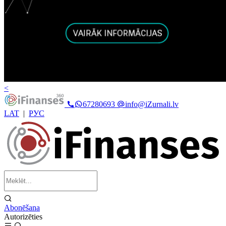
<
67280693
info@iZurnali.lv
LAT
|
РУС
Abonēšana
Autorizēties