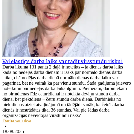
Vai elastīgs darba laiks var radīt virsstundu risku?
Darba likuma 131.panta 2.daļā ir noteikts – ja dienas darba laiks
kādā no nedēļas darba dienām ir īsāks par normālo dienas darba
laiku, citā nedēļas darba dienā normālo dienas darba laiku var
pagarināt, bet ne vairāk kā par vienu stundu. Šādā gadījumā jāievēro
noteikumi par nedēļas darba laika ilgumu. Piemēram, darbiniekam
no pirmdienas līdz ceturtdienai ir noteikta deviņu stundu darba
diena, bet piektdienā – četru stundu darba diena. Darbinieks no
piektdienas aiziet atvaļinājumā un tādējādi sanāk, ka četrās darba
dienās ir nostrādātas tikai 36 stundas. Vai pie šādas darba
organizācijas neveidojas virsstundu risks?
Darba samaksa
•
18.08.2025