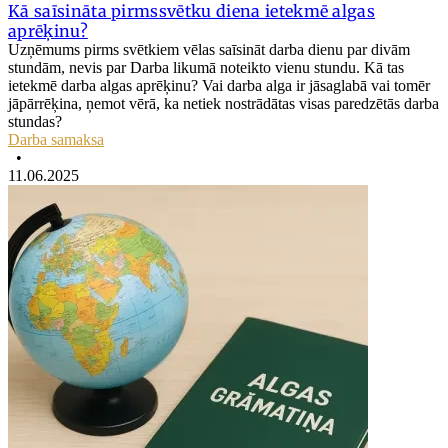
Kā saīsināta pirmssvētku diena ietekmē algas
aprēķinu?
Uzņēmums pirms svētkiem vēlas saīsināt darba dienu par divām
stundām, nevis par Darba likumā noteikto vienu stundu. Kā tas
ietekmē darba algas aprēķinu? Vai darba alga ir jāsaglabā vai tomēr
jāpārrēķina, ņemot vērā, ka netiek nostrādātas visas paredzētās darba
stundas?
Darba samaksa
•
11.06.2025