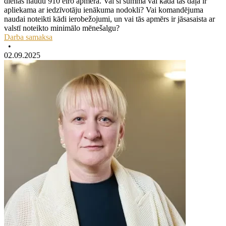
dienas naudu 910 eiro apmērā. Vai šī summa vai kāda tās daļa ir
apliekama ar iedzīvotāju ienākuma nodokli? Vai komandējuma
naudai noteikti kādi ierobežojumi, un vai tās apmērs ir jāsasaista ar
valstī noteikto minimālo mēnešalgu?
Darba samaksa
•
02.09.2025