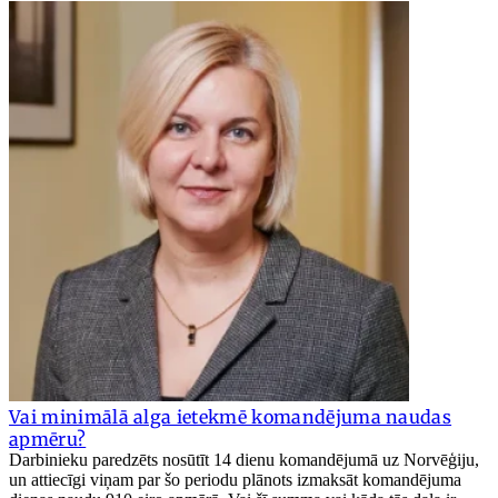
Vai minimālā alga ietekmē komandējuma naudas
apmēru?
Darbinieku paredzēts nosūtīt 14 dienu komandējumā uz Norvēģiju,
un attiecīgi viņam par šo periodu plānots izmaksāt komandējuma