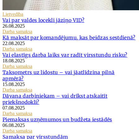
Lietvedība
Vai par valdes locekli jāziņo VID?
26.08.2025
Darba samaksa
Kā maksāt par komandējumu, kas beidzas sestdienā?
22.08.2025
Darba samaksa
Vai elastīgs darba laiks var radīt virsstundu risku?
18.08.2025
Darba samaksa
Taksometrs uz lidostu – vai jāatlīdzina pilnā
apmērā?
15.08.2025
Darba samaksa
Dāvana darbiniekam – vai drīkst atskaitīt
priekšnodokli?
07.08.2025
Darba samaksa
Piemaksas uzņēmumos un budžeta iestādēs
06.08.2025
Darba samaksa
Samaksa par virsstundām