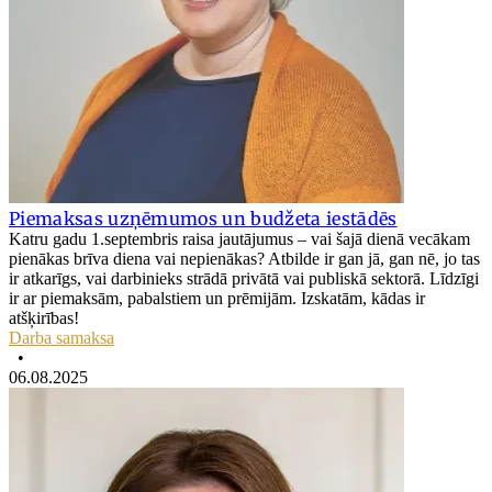
Piemaksas uzņēmumos un budžeta iestādēs
Katru gadu 1.septembris raisa jautājumus – vai šajā dienā vecākam
pienākas brīva diena vai nepienākas? Atbilde ir gan jā, gan nē, jo tas
ir atkarīgs, vai darbinieks strādā privātā vai publiskā sektorā. Līdzīgi
ir ar piemaksām, pabalstiem un prēmijām. Izskatām, kādas ir
atšķirības!
Darba samaksa
•
06.08.2025