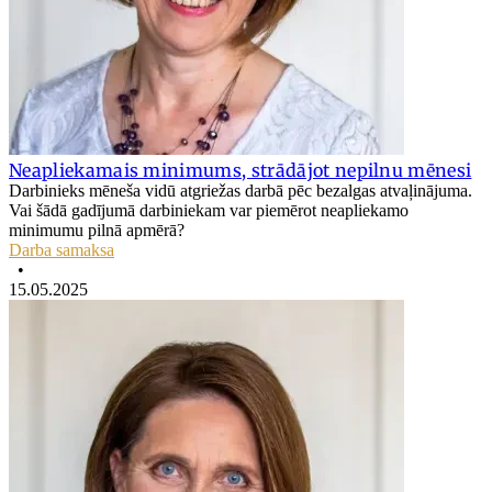
Neapliekamais minimums, strādājot nepilnu mēnesi
Darbinieks mēneša vidū atgriežas darbā pēc bezalgas atvaļinājuma.
Vai šādā gadījumā darbiniekam var piemērot neapliekamo
minimumu pilnā apmērā?
Darba samaksa
•
15.05.2025