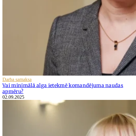
Darba samaksa
Vai minimālā alga ietekmē komandējuma naudas
apmēru?
02.09.2025