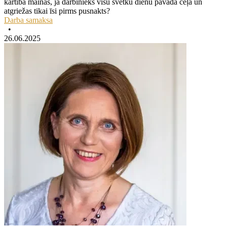
kārtība mainās, ja darbinieks visu svētku dienu pavada ceļā un
atgriežas tikai īsi pirms pusnakts?
Darba samaksa
•
26.06.2025