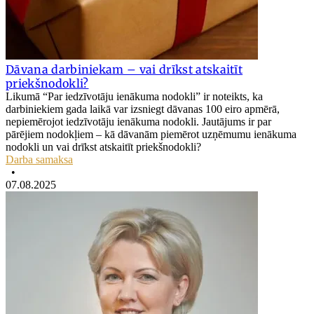
Dāvana darbiniekam – vai drīkst atskaitīt
priekšnodokli?
Likumā “Par iedzīvotāju ienākuma nodokli” ir noteikts, ka
darbiniekiem gada laikā var izsniegt dāvanas 100 eiro apmērā,
nepiemērojot iedzīvotāju ienākuma nodokli. Jautājums ir par
pārējiem nodokļiem – kā dāvanām piemērot uzņēmumu ienākuma
nodokli un vai drīkst atskaitīt priekšnodokli?
Darba samaksa
•
07.08.2025