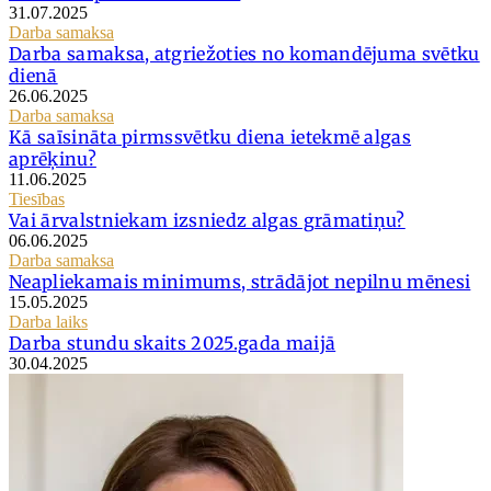
31.07.2025
Darba samaksa
Darba samaksa, atgriežoties no komandējuma svētku
dienā
26.06.2025
Darba samaksa
Kā saīsināta pirmssvētku diena ietekmē algas
aprēķinu?
11.06.2025
Tiesības
Vai ārvalstniekam izsniedz algas grāmatiņu?
06.06.2025
Darba samaksa
Neapliekamais minimums, strādājot nepilnu mēnesi
15.05.2025
Darba laiks
Darba stundu skaits 2025.gada maijā
30.04.2025