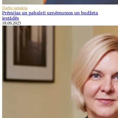
Darba samaksa
Prēmijas un pabalsti uzņēmumos un budžeta
iestādēs
18.09.2025