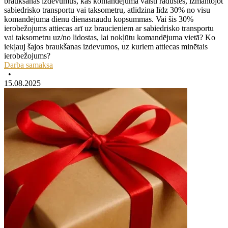
braukšanas izdevumus, kas komandējuma valstī radušies, izmantojot
sabiedrisko transportu vai taksometru, atlīdzina līdz 30% no visu
komandējuma dienu dienasnaudu kopsummas. Vai šis 30%
ierobežojums attiecas arī uz braucieniem ar sabiedrisko transportu
vai taksometru uz/no lidostas, lai nokļūtu komandējuma vietā? Ko
iekļauj šajos braukšanas izdevumos, uz kuriem attiecas minētais
ierobežojums?
Darba samaksa
•
15.08.2025