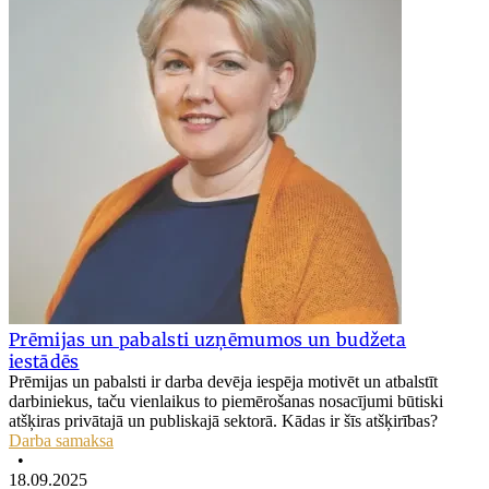
Prēmijas un pabalsti uzņēmumos un budžeta
iestādēs
Prēmijas un pabalsti ir darba devēja iespēja motivēt un atbalstīt
darbiniekus, taču vienlaikus to piemērošanas nosacījumi būtiski
atšķiras privātajā un publiskajā sektorā. Kādas ir šīs atšķirības?
Darba samaksa
•
18.09.2025