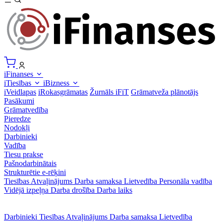
iFinanses
iTiesības
iBizness
iVeidlapas
iRokasgrāmatas
Žurnāls iFiT
Grāmatveža plānotājs
Pasākumi
Grāmatvedība
Pieredze
Nodokļi
Darbinieki
Vadība
Tiesu prakse
Pašnodarbinātais
Strukturētie e-rēķini
Tiesības
Atvaļinājums
Darba samaksa
Lietvedība
Personāla vadība
Vidējā izpeļņa
Darba drošība
Darba laiks
Darbinieki
Tiesības
Atvaļinājums
Darba samaksa
Lietvedība