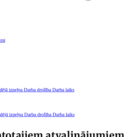
umi
dējā izpeļņa
Darba drošība
Darba laiks
dējā izpeļņa
Darba drošība
Darba laiks
ntotajiem atvaļinājumiem