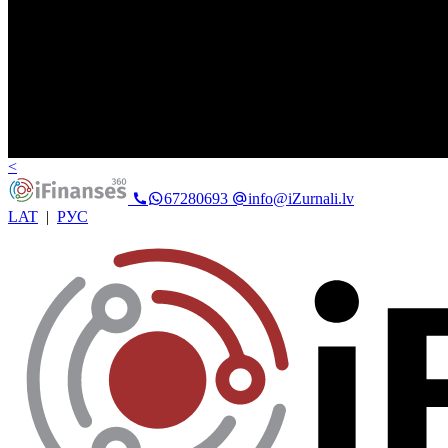
<
67280693
info@iZurnali.lv
LAT
|
РУС