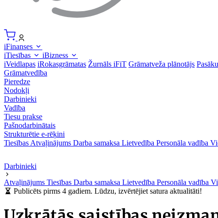
iFinanses
iTiesības
iBizness
iVeidlapas
iRokasgrāmatas
Žurnāls iFiT
Grāmatveža plānotājs
Pasāk
Grāmatvedība
Pieredze
Nodokļi
Darbinieki
Vadība
Tiesu prakse
Pašnodarbinātais
Strukturētie e-rēķini
Tiesības
Atvaļinājums
Darba samaksa
Lietvedība
Personāla vadība
Vi
Darbinieki
Atvaļinājums
Tiesības
Darba samaksa
Lietvedība
Personāla vadība
Vi
Publicēts pirms 4 gadiem. Lūdzu, izvērtējiet satura aktualitāti!
Uzkrātās saistības neizma