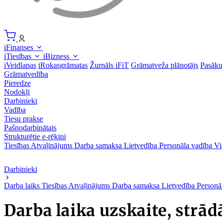
iFinanses
iTiesības
iBizness
iVeidlapas
iRokasgrāmatas
Žurnāls iFiT
Grāmatveža plānotājs
Pasāk
Grāmatvedība
Pieredze
Nodokļi
Darbinieki
Vadība
Tiesu prakse
Pašnodarbinātais
Strukturētie e-rēķini
Tiesības
Atvaļinājums
Darba samaksa
Lietvedība
Personāla vadība
Vi
Darbinieki
Darba laiks
Tiesības
Atvaļinājums
Darba samaksa
Lietvedība
Personā
Darba laika uzskaite, strād