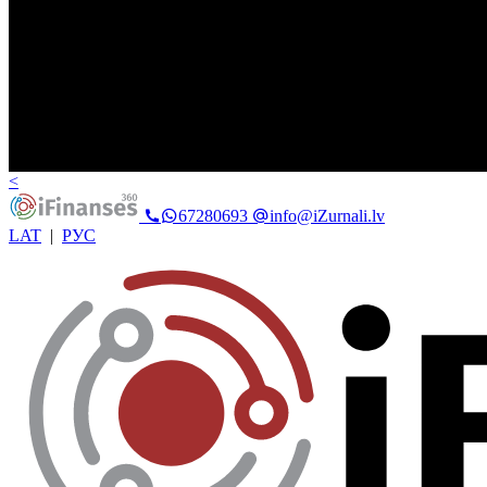
<
67280693
info@iZurnali.lv
LAT
|
РУС