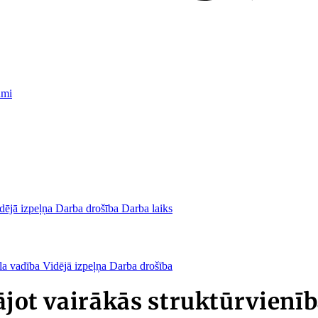
umi
dējā izpeļņa
Darba drošība
Darba laiks
la vadība
Vidējā izpeļņa
Darba drošība
ājot vairākās struktūrvienī