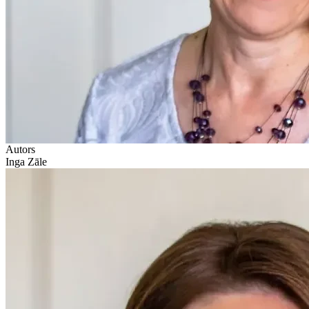
Autors
Inga Zāle