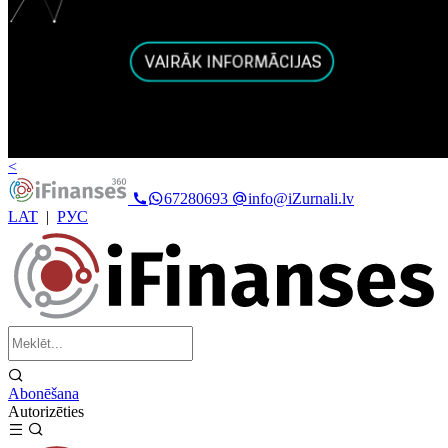
<
67280693
info@iZurnali.lv
LAT
|
РУС
Abonēšana
Autorizēties