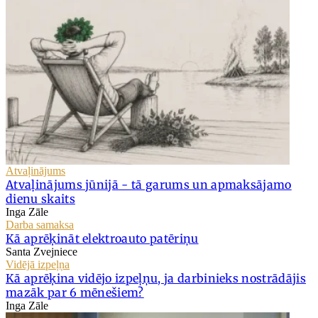
Atvaļinājums
Atvaļinājums jūnijā - tā garums un apmaksājamo
dienu skaits
Inga Zāle
Darba samaksa
Kā aprēķināt elektroauto patēriņu
Santa Zvejniece
Vidējā izpeļņa
Kā aprēķina vidējo izpeļņu, ja darbinieks nostrādājis
mazāk par 6 mēnešiem?
Inga Zāle