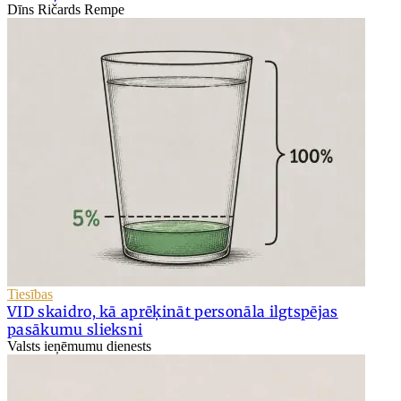
Dīns Ričards Rempe
Tiesības
VID skaidro, kā aprēķināt personāla ilgtspējas
pasākumu slieksni
Valsts ieņēmumu dienests