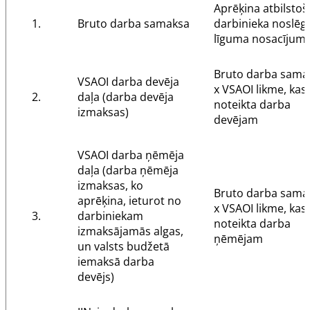
Aprēķina atbilstoš
1.
Bruto darba samaksa
darbinieka noslēg
līguma nosacījum
Bruto darba sama
VSAOI darba devēja
x VSAOI likme, kas
2.
daļa (darba devēja
noteikta darba
izmaksas)
devējam
VSAOI darba ņēmēja
daļa (darba ņēmēja
izmaksas, ko
Bruto darba sama
aprēķina, ieturot no
x VSAOI likme, kas
3.
darbiniekam
noteikta darba
izmaksājamās algas,
ņēmējam
un valsts budžetā
iemaksā darba
devējs)