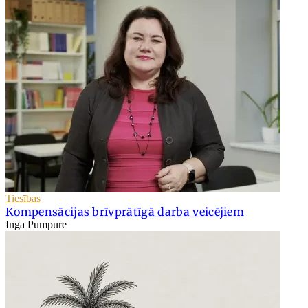
Tiesības
Kompensācijas brīvprātīgā darba veicējiem
Inga Pumpure