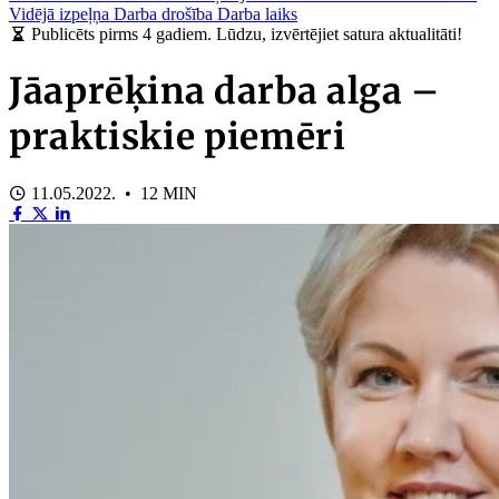
Vidējā izpeļņa
Darba drošība
Darba laiks
Publicēts pirms 4 gadiem. Lūdzu, izvērtējiet satura aktualitāti!
Jāaprēķina darba alga –
praktiskie piemēri
11.05.2022. • 12 MIN