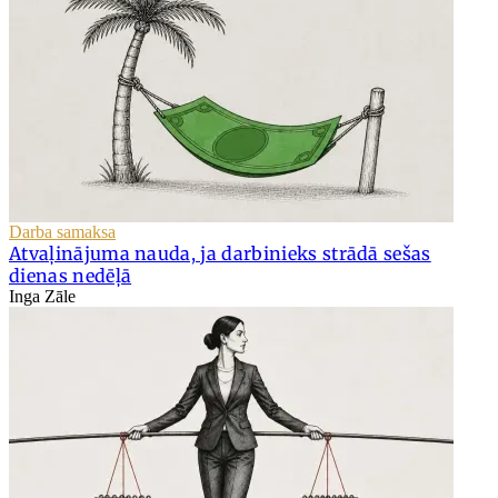
Darba samaksa
Atvaļinājuma nauda, ja darbinieks strādā sešas
dienas nedēļā
Inga Zāle