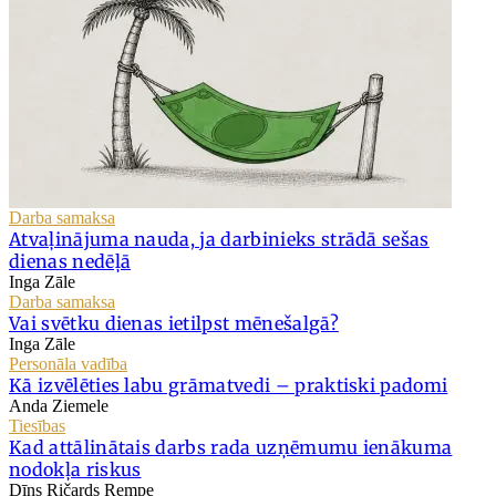
Darba samaksa
Atvaļinājuma nauda, ja darbinieks strādā sešas
dienas nedēļā
Inga Zāle
Darba samaksa
Vai svētku dienas ietilpst mēnešalgā?
Inga Zāle
Personāla vadība
Kā izvēlēties labu grāmatvedi – praktiski padomi
Anda Ziemele
Tiesības
Kad attālinātais darbs rada uzņēmumu ienākuma
nodokļa riskus
Dīns Ričards Rempe