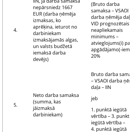
IIN, ja darba samaksa
(Bruto darba
nepārsniedz 1667
samaksa – VSAOI
EUR (darba ņēmēja
darba ņēmēja daļa
izmaksas, ko
VID prognozētais
aprēķina, ieturot no
4.
neapliekamais
darbiniekam
minimums –
izmaksājamās algas,
atvieglojums(i) pa
un valsts budžetā
apgādājamo(-iem))
iemaksā darba
20%
devējs)
Bruto darba sama
– VSAOI darba ņē
daļa – IIN
Neto darba samaksa
jeb
(summa, kas
5.
jāizmaksā
1. punktā iegūtā
darbiniekam)
vērtība – 3. punktā
iegūtā vērtība –
4. punktā iegūtā