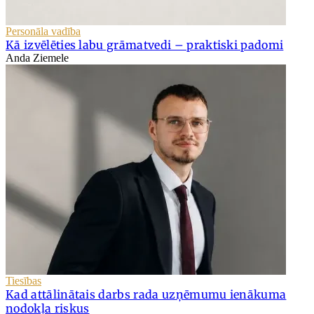
Personāla vadība
Kā izvēlēties labu grāmatvedi – praktiski padomi
Anda Ziemele
Tiesības
Kad attālinātais darbs rada uzņēmumu ienākuma
nodokļa riskus