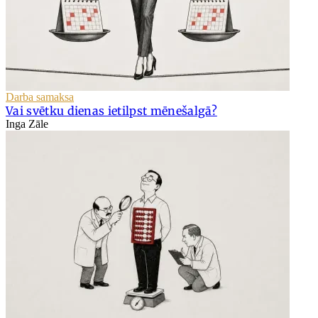
Darba samaksa
Vai svētku dienas ietilpst mēnešalgā?
Inga Zāle