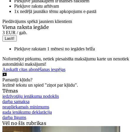
Piekļuve jaunākajiem iFinanses rakstiem
Piekļuve rakstu arhīvam
1x nedēļā jaunāko tēmu apkopojums e-pastā
Piedāvājums spēkā jauniem klientiem
Viena raksta iegāde
3 EUR
/ gab.
Lasīt!
Piekļuve rakstam 1 mēnesi no iegādes brīža
Noformējot pirkumu, netiek piesaistīta maksājumu karte un nenotiek
automātiski maksājumi!
Apskatīt citas abonēšanas iespējas
Pamanīji kļūdu?
Iezīmē tekstu un spied "ziņot par kļūdu".
Tēmas
iedzīvotāju ienākuma nodoklis
darba samaksa
neapliekamais minimums
gada ienākumu deklarācija
darba līgums
Vēl no šīs rubrikas