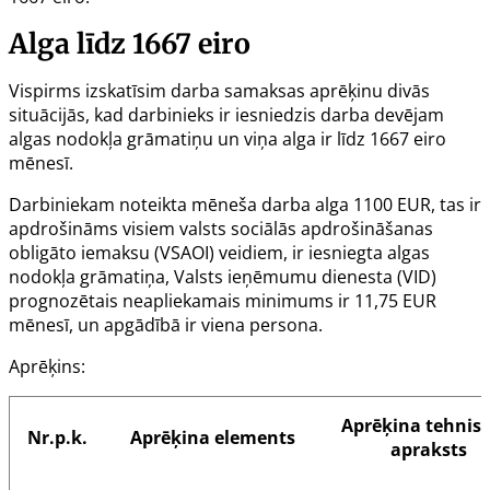
Alga līdz 1667 eiro
Vispirms izskatīsim darba samaksas aprēķinu divās
situācijās, kad darbinieks ir iesniedzis darba devējam
algas nodokļa grāmatiņu un viņa alga ir līdz 1667 eiro
mēnesī.
Darbiniekam noteikta mēneša darba alga 1100 EUR, tas ir
apdrošināms visiem valsts sociālās apdrošināšanas
obligāto iemaksu (VSAOI) veidiem, ir iesniegta algas
nodokļa grāmatiņa, Valsts ieņēmumu dienesta (VID)
prognozētais neapliekamais minimums ir 11,75 EUR
mēnesī, un apgādībā ir viena persona.
Aprēķins:
Aprēķina tehnisk
Nr.p.k.
Aprēķina elements
apraksts