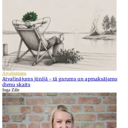
Atvaļinājums
Atvaļinājums jūnijā - tā garums un apmaksājamo
dienu skaits
Inga Zāle