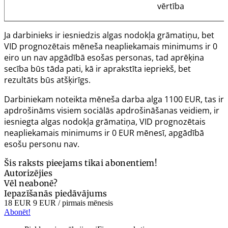
vērtība
Ja darbinieks ir iesniedzis algas nodokļa grāmatiņu, bet
VID prognozētais mēneša neapliekamais minimums ir 0
eiro un nav apgādībā esošas personas, tad aprēķina
secība būs tāda pati, kā ir aprakstīta iepriekš, bet
rezultāts būs atšķirīgs.
Darbiniekam noteikta mēneša darba alga 1100 EUR, tas ir
apdrošināms visiem sociālās apdrošināšanas veidiem, ir
iesniegta algas nodokļa grāmatiņa, VID prognozētais
neapliekamais minimums ir 0 EUR mēnesī, apgādībā
esošu personu nav.
Šis raksts pieejams tikai abonentiem!
Autorizējies
Vēl neabonē?
Iepazīšanās piedāvājums
18 EUR
9 EUR
/ pirmais mēnesis
Abonēt!