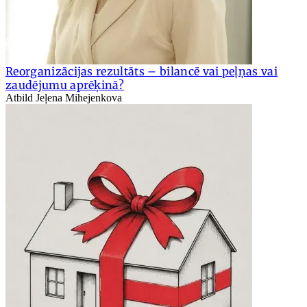
Reorganizācijas rezultāts – bilancē vai peļņas vai
zaudējumu aprēķinā?
Atbild Jeļena Mihejenkova