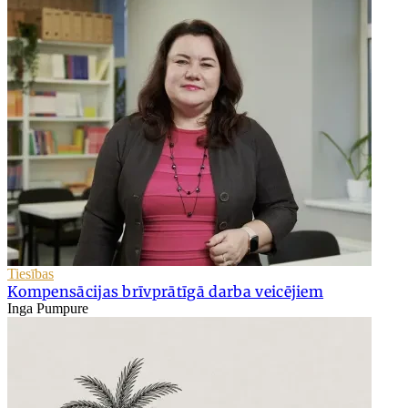
Tiesības
Kompensācijas brīvprātīgā darba veicējiem
Inga Pumpure