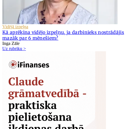
Vidējā izpeļņa
Kā aprēķina vidējo izpeļņu, ja darbinieks nostrādājis
mazāk par 6 mēnešiem?
Inga Zāle
Uz rubriku >