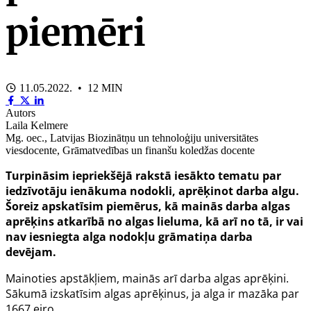
piemēri
11.05.2022. • 12 MIN
Autors
Laila Kelmere
Mg. oec., Latvijas Biozinātņu un tehnoloģiju universitātes
viesdocente, Grāmatvedības un finanšu koledžas docente
Turpināsim iepriekšējā rakstā iesākto tematu par
iedzīvotāju ienākuma nodokli, aprēķinot darba algu.
Šoreiz apskatīsim piemērus, kā mainās darba algas
aprēķins atkarībā no algas lieluma, kā arī no tā, ir vai
nav iesniegta alga nodokļu grāmatiņa darba
devējam.
Mainoties apstākļiem, mainās arī darba algas aprēķini.
Sākumā izskatīsim algas aprēķinus, ja alga ir mazāka par
1667 eiro.