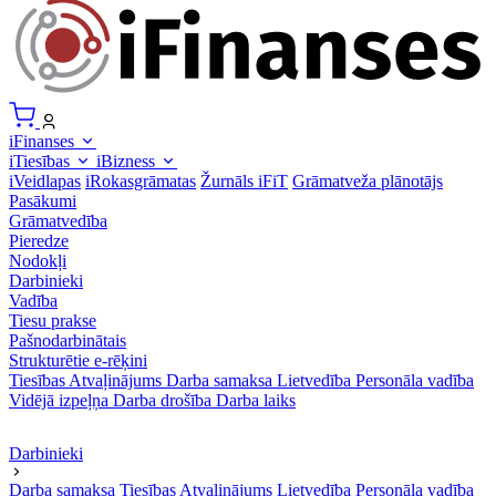
iFinanses
iTiesības
iBizness
iVeidlapas
iRokasgrāmatas
Žurnāls iFiT
Grāmatveža plānotājs
Pasākumi
Grāmatvedība
Pieredze
Nodokļi
Darbinieki
Vadība
Tiesu prakse
Pašnodarbinātais
Strukturētie e-rēķini
Tiesības
Atvaļinājums
Darba samaksa
Lietvedība
Personāla vadība
Vidējā izpeļņa
Darba drošība
Darba laiks
Darbinieki
Darba samaksa
Tiesības
Atvaļinājums
Lietvedība
Personāla vadība