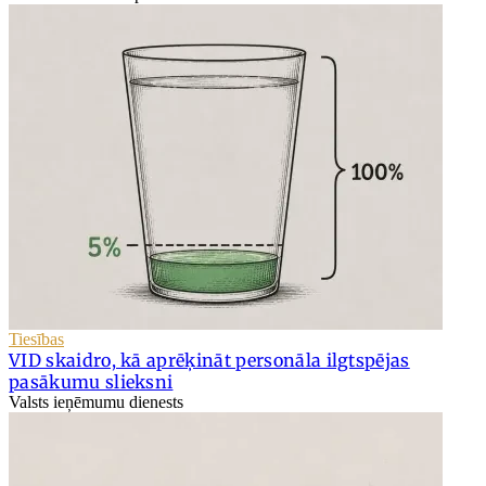
Tiesības
VID skaidro, kā aprēķināt personāla ilgtspējas
pasākumu slieksni
Valsts ieņēmumu dienests