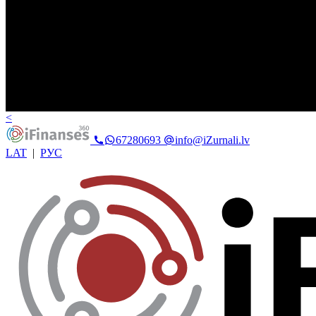
<
67280693
info@iZurnali.lv
LAT
|
РУС