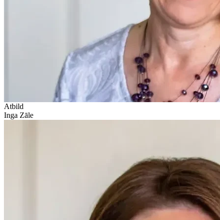
Atbild
Inga Zāle