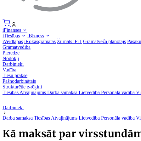
iFinanses
iTiesības
iBizness
iVeidlapas
iRokasgrāmatas
Žurnāls iFiT
Grāmatveža plānotājs
Pasāk
Grāmatvedība
Pieredze
Nodokļi
Darbinieki
Vadība
Tiesu prakse
Pašnodarbinātais
Strukturētie e-rēķini
Tiesības
Atvaļinājums
Darba samaksa
Lietvedība
Personāla vadība
Vi
Darbinieki
Darba samaksa
Tiesības
Atvaļinājums
Lietvedība
Personāla vadība
Vi
Kā maksāt par virsstundām