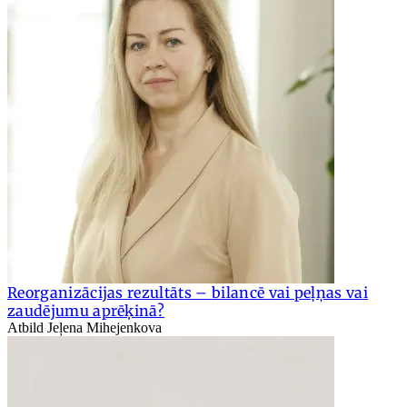
Reorganizācijas rezultāts – bilancē vai peļņas vai
zaudējumu aprēķinā?
Atbild Jeļena Mihejenkova