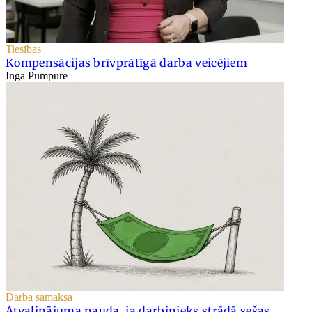
Tiesības
Kompensācijas brīvprātīgā darba veicējiem
Inga Pumpure
Darba samaksa
Atvaļinājuma nauda, ja darbinieks strādā sešas