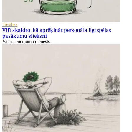
Tiesības
VID skaidro, kā aprēķināt personāla ilgtspējas
pasākumu slieksni
Valsts ieņēmumu dienests