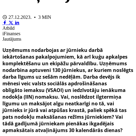
27.12.2023. • 3 MIN
Atbild
iFinanses
Jautājums
Uzņēmums nodarbojas ar jūrnieku darbā
iekārtošanas pakalpojumiem, kā arī kuģu apkalpes
komplektēšanu un ekipāžu pārvaldību. Uzņēmums
nodarbina aptuveni 130 jūrniekus, ar kuriem noslēgts
darba līgums uz sešām nedēļām. Darba devējs ik
mēnesi veic valsts sociālās apdrošināšanas
obligāto
iemaksu
(VSAOI) un iedzīvotāju ienākuma
nodokļa (IIN) nomaksu. Vai, noslēdzot ilgtermiņa
līgumu un maksājot algu neatkarīgi no tā, vai
jūrnieks ir jūrā vai atpūšas krastā, paliek spēkā tas
pats nodokļu maksāšanas režīms jūrniekiem? Vai
tādā gadījumā jūrniekam pienākas ikgadējais
apmaksātais atvaļinājums 30 kalendārās dienas?