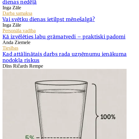
dienas nedēļā
Inga Zāle
Darba samaksa
Vai svētku dienas ietilpst mēnešalgā?
Inga Zāle
Personāla vadība
Kā izvēlēties labu grāmatvedi – praktiski padomi
Anda Ziemele
Tiesības
Kad attālinātais darbs rada uzņēmumu ienākuma
nodokļa riskus
Dīns Ričards Rempe