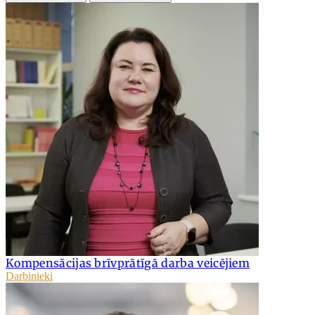
Kompensācijas brīvprātīgā darba veicējiem
Darbinieki