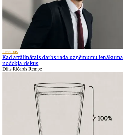
Tiesības
Kad attālinātais darbs rada uzņēmumu ienākuma
nodokļa riskus
Dīns Ričards Rempe