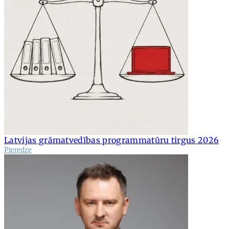
Latvijas grāmatvedības programmatūru tirgus 2026
Pieredze