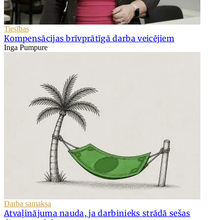
Tiesības
Kompensācijas brīvprātīgā darba veicējiem
Inga Pumpure
Darba samaksa
Atvaļinājuma nauda, ja darbinieks strādā sešas