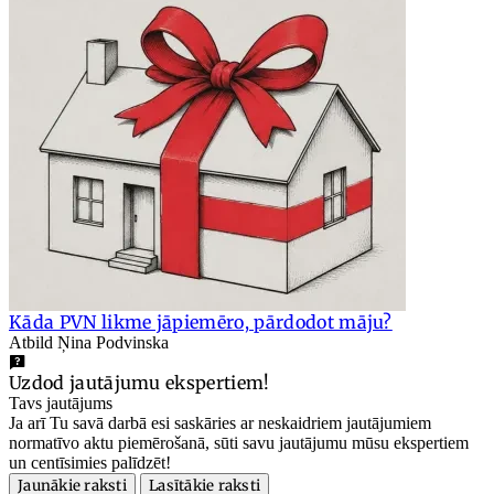
Kāda PVN likme jāpiemēro, pārdodot māju?
Atbild Ņina Podvinska
Uzdod jautājumu ekspertiem!
Tavs jautājums
Ja arī Tu savā darbā esi saskāries ar neskaidriem jautājumiem
normatīvo aktu piemērošanā, sūti savu jautājumu mūsu ekspertiem
un centīsimies palīdzēt!
Jaunākie raksti
Lasītākie raksti