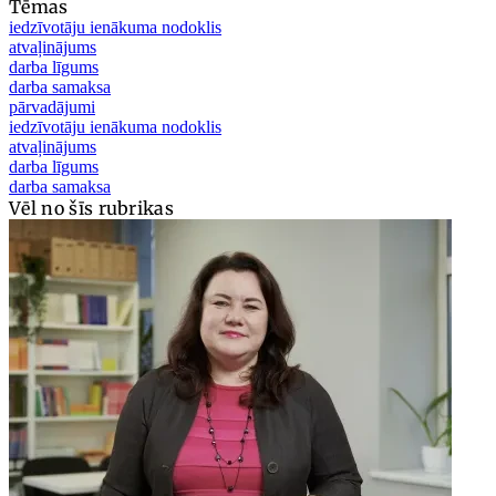
Tēmas
iedzīvotāju ienākuma nodoklis
atvaļinājums
darba līgums
darba samaksa
pārvadājumi
iedzīvotāju ienākuma nodoklis
atvaļinājums
darba līgums
darba samaksa
Vēl no šīs rubrikas