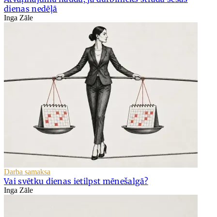
dienas nedēļā
Inga Zāle
Darba samaksa
Vai svētku dienas ietilpst mēnešalgā?
Inga Zāle