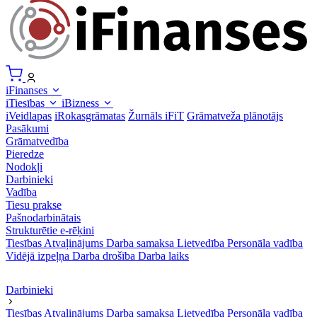
iFinanses
iTiesības
iBizness
iVeidlapas
iRokasgrāmatas
Žurnāls iFiT
Grāmatveža plānotājs
Pasākumi
Grāmatvedība
Pieredze
Nodokļi
Darbinieki
Vadība
Tiesu prakse
Pašnodarbinātais
Strukturētie e-rēķini
Tiesības
Atvaļinājums
Darba samaksa
Lietvedība
Personāla vadība
Vidējā izpeļņa
Darba drošība
Darba laiks
Darbinieki
Tiesības
Atvaļinājums
Darba samaksa
Lietvedība
Personāla vadība