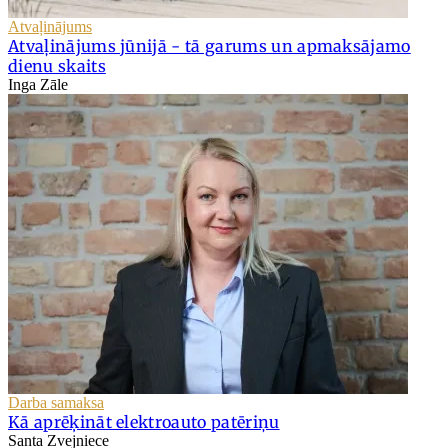
Atvaļinājums
Atvaļinājums jūnijā - tā garums un apmaksājamo
dienu skaits
Inga Zāle
Darba samaksa
Kā aprēķināt elektroauto patēriņu
Santa Zvejniece