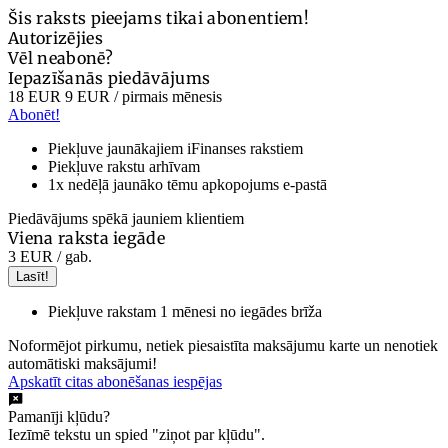
Šis raksts pieejams tikai abonentiem!
Autorizējies
Vēl neabonē?
Iepazīšanās piedāvājums
18 EUR
9 EUR
/ pirmais mēnesis
Abonēt!
Piekļuve jaunākajiem iFinanses rakstiem
Piekļuve rakstu arhīvam
1x nedēļā jaunāko tēmu apkopojums e-pastā
Piedāvājums spēkā jauniem klientiem
Viena raksta iegāde
3 EUR
/ gab.
Lasīt!
Piekļuve rakstam 1 mēnesi no iegādes brīža
Noformējot pirkumu, netiek piesaistīta maksājumu karte un nenotiek
automātiski maksājumi!
Apskatīt citas abonēšanas iespējas
Pamanīji kļūdu?
Iezīmē tekstu un spied "ziņot par kļūdu".