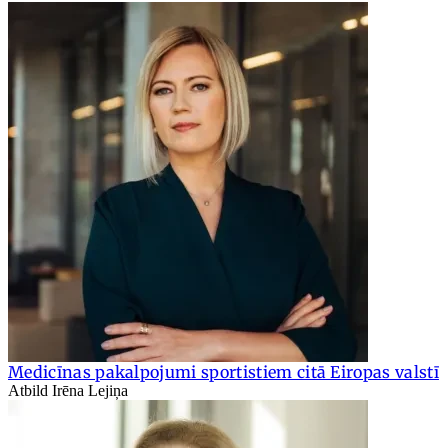
Medicīnas pakalpojumi sportistiem citā Eiropas valstī
Atbild Irēna Lejiņa