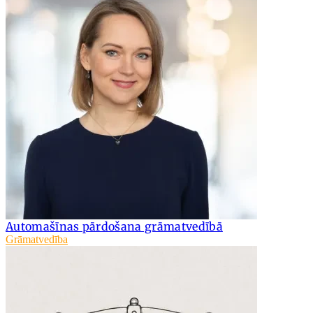
Automašīnas pārdošana grāmatvedībā
Grāmatvedība