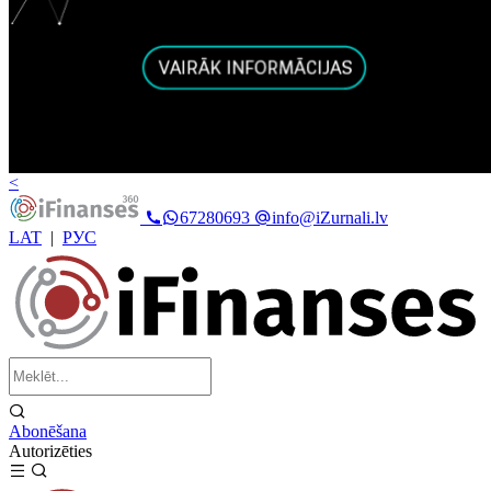
<
67280693
info@iZurnali.lv
LAT
|
РУС
Abonēšana
Autorizēties