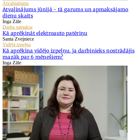
Atvaļinājums
Atvaļinājums jūnijā - tā garums un apmaksājamo
dienu skaits
Inga Zāle
Darba samaksa
Kā aprēķināt elektroauto patēriņu
Santa Zvejniece
Vidējā izpeļņa
Kā aprēķina vidējo izpeļņu, ja darbinieks nostrādājis
mazāk par 6 mēnešiem?
Inga Zāle