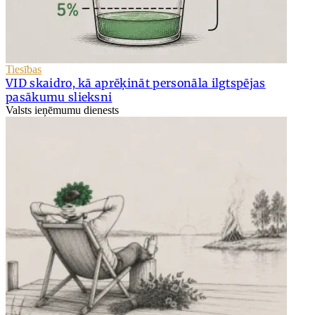
Tiesības
VID skaidro, kā aprēķināt personāla ilgtspējas
pasākumu slieksni
Valsts ieņēmumu dienests