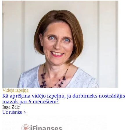
Vidējā izpeļņa
Kā aprēķina vidējo izpeļņu, ja darbinieks nostrādājis
mazāk par 6 mēnešiem?
Inga Zāle
Uz rubriku >