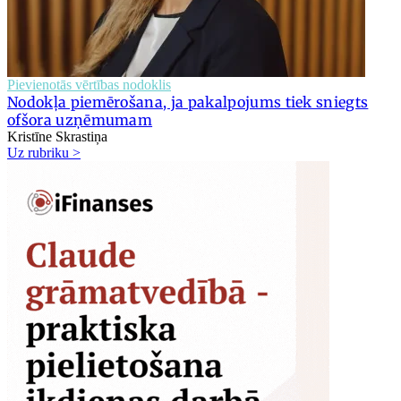
Pievienotās vērtības nodoklis
Nodokļa piemērošana, ja pakalpojums tiek sniegts
ofšora uzņēmumam
Kristīne Skrastiņa
Uz rubriku >