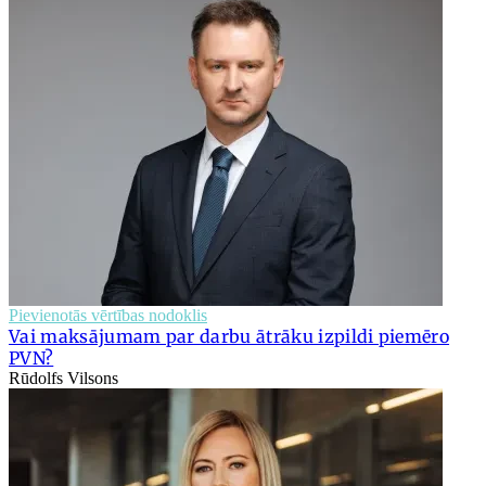
Pievienotās vērtības nodoklis
Vai maksājumam par darbu ātrāku izpildi piemēro
PVN?
Rūdolfs Vilsons