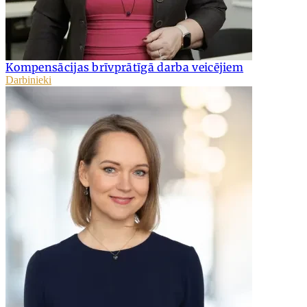
Kompensācijas brīvprātīgā darba veicējiem
Darbinieki