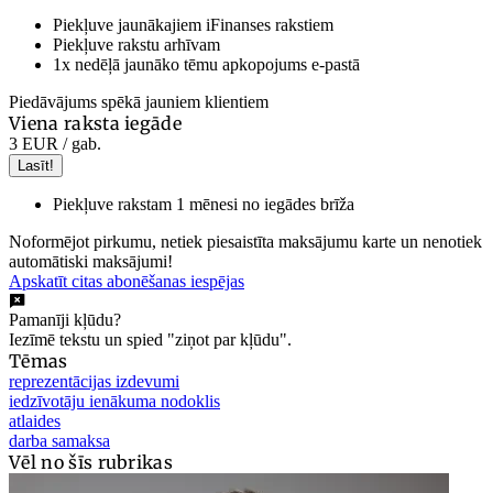
Piekļuve jaunākajiem iFinanses rakstiem
Piekļuve rakstu arhīvam
1x nedēļā jaunāko tēmu apkopojums e-pastā
Piedāvājums spēkā jauniem klientiem
Viena raksta iegāde
3 EUR
/ gab.
Lasīt!
Piekļuve rakstam 1 mēnesi no iegādes brīža
Noformējot pirkumu, netiek piesaistīta maksājumu karte un nenotiek
automātiski maksājumi!
Apskatīt citas abonēšanas iespējas
Pamanīji kļūdu?
Iezīmē tekstu un spied "ziņot par kļūdu".
Tēmas
reprezentācijas izdevumi
iedzīvotāju ienākuma nodoklis
atlaides
darba samaksa
Vēl no šīs rubrikas