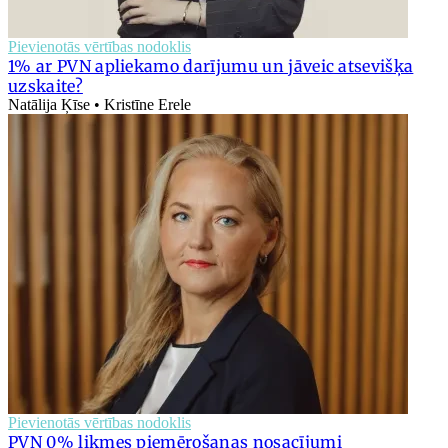
Pievienotās vērtības nodoklis
1% ar PVN apliekamo darījumu un jāveic atsevišķa
uzskaite?
Natālija Ķīse • Kristīne Erele
Pievienotās vērtības nodoklis
PVN 0% likmes piemērošanas nosacījumi