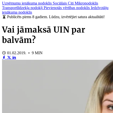
Uzņēmumu ienākuma nodoklis
Sociālais
Citi
Mikronodoklis
Transportlīdzekļa nodokļi
Pievienotās vērtības nodoklis
Iedzīvotāju
ienākuma nodoklis
Publicēts pirms 8 gadiem. Lūdzu, izvērtējiet satura aktualitāti!
Vai jāmaksā UIN par
balvām?
01.02.2019. • 9 MIN