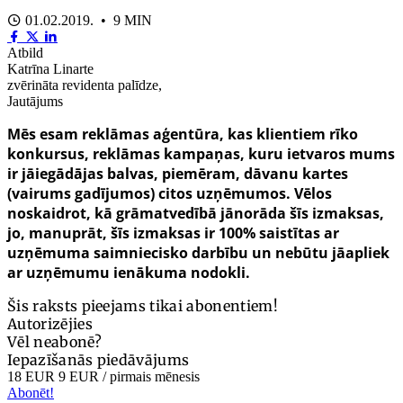
01.02.2019. • 9 MIN
Atbild
Katrīna Linarte
zvērināta revidenta palīdze,
Jautājums
Mēs esam reklāmas aģentūra, kas klientiem rīko
konkursus, reklāmas kampaņas, kuru ietvaros mums
ir jāiegādājas balvas, piemēram, dāvanu kartes
(vairums gadījumos) citos uzņēmumos. Vēlos
noskaidrot, kā grāmatvedībā jānorāda šīs izmaksas,
jo, manuprāt, šīs izmaksas ir 100% saistītas ar
uzņēmuma saimniecisko darbību un nebūtu jāapliek
ar uzņēmumu ienākuma nodokli.
Šis raksts pieejams tikai abonentiem!
Autorizējies
Vēl neabonē?
Iepazīšanās piedāvājums
18 EUR
9 EUR
/ pirmais mēnesis
Abonēt!