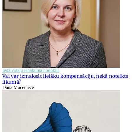
Iedzīvotāju ienākuma nodoklis
Vai var izmaksāt lielāku kompensāciju, nekā noteikts
likumā?
Dana Muceniece