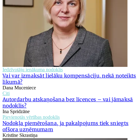
Iedzīvotāju ienākuma nodoklis
Vai var izmaksāt lielāku kompensāciju, nekā noteikts
likumā?
Dana Muceniece
Citi
Autordarbu atskaņošana bez licences – vai jāmaksā
nodoklis?
Ina Spridzāne
Pievienotās vērtības nodoklis
Nodokļa piemērošana, ja pakalpojums tiek sniegts
ofšora uzņēmumam
Kristīne Skrastiņa