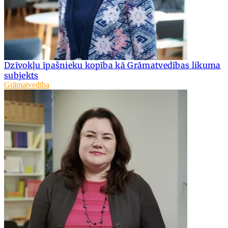
Dzīvokļu īpašnieku kopība kā Grāmatvedības likuma
subjekts
Grāmatvedība