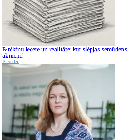
E-rēķinu iecere un realitāte: kur slēpjas zemūdens
akmeņi?
Pieredze