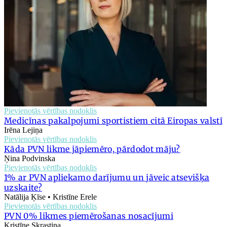
Pievienotās vērtības nodoklis
Medicīnas pakalpojumi sportistiem citā Eiropas valstī
Irēna Lejiņa
Pievienotās vērtības nodoklis
Kāda PVN likme jāpiemēro, pārdodot māju?
Ņina Podvinska
Pievienotās vērtības nodoklis
1% ar PVN apliekamo darījumu un jāveic atsevišķa
uzskaite?
Natālija Ķīse • Kristīne Erele
Pievienotās vērtības nodoklis
PVN 0% likmes piemērošanas nosacījumi
Kristīne Skrastiņa