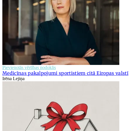
Pievienotās vērtības nodoklis
Medicīnas pakalpojumi sportistiem citā Eiropas valstī
Irēna Lejiņa