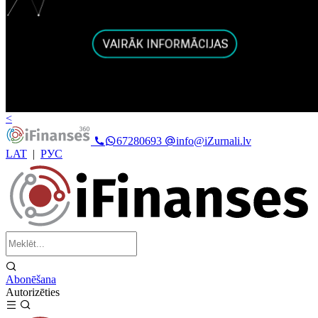
<
67280693
info@iZurnali.lv
LAT
|
РУС
Abonēšana
Autorizēties