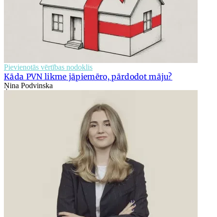
Pievienotās vērtības nodoklis
Kāda PVN likme jāpiemēro, pārdodot māju?
Ņina Podvinska