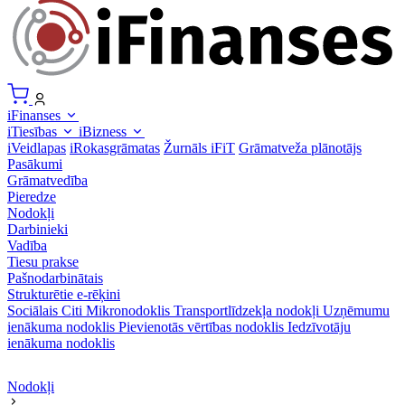
iFinanses
iTiesības
iBizness
iVeidlapas
iRokasgrāmatas
Žurnāls iFiT
Grāmatveža plānotājs
Pasākumi
Grāmatvedība
Pieredze
Nodokļi
Darbinieki
Vadība
Tiesu prakse
Pašnodarbinātais
Strukturētie e-rēķini
Sociālais
Citi
Mikronodoklis
Transportlīdzekļa nodokļi
Uzņēmumu
ienākuma nodoklis
Pievienotās vērtības nodoklis
Iedzīvotāju
ienākuma nodoklis
Nodokļi