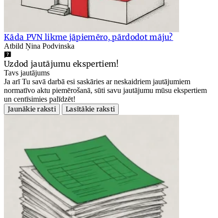
Kāda PVN likme jāpiemēro, pārdodot māju?
Atbild Ņina Podvinska
Uzdod jautājumu ekspertiem!
Tavs jautājums
Ja arī Tu savā darbā esi saskāries ar neskaidriem jautājumiem
normatīvo aktu piemērošanā, sūti savu jautājumu mūsu ekspertiem
un centīsimies palīdzēt!
Jaunākie raksti
Lasītākie raksti