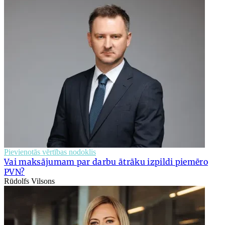
Pievienotās vērtības nodoklis
Vai maksājumam par darbu ātrāku izpildi piemēro
PVN?
Rūdolfs Vilsons