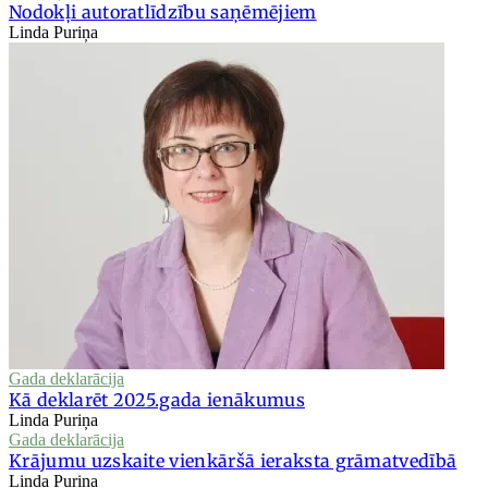
Nodokļi autoratlīdzību saņēmējiem
Linda Puriņa
Gada deklarācija
Kā deklarēt 2025.gada ienākumus
Linda Puriņa
Gada deklarācija
Krājumu uzskaite vienkāršā ieraksta grāmatvedībā
Linda Puriņa