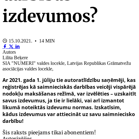
izdevumos?
15.10.2021. • 14 MIN
Autors
Lilita Beķere
SIA "NUMERI" valdes locekle, Latvijas Republikas Grāmatvežu
asociācijas valdes locekle,
Ar 2021. gada 1. jūliju tie autoratlīdzību saņēmēji, kas
reģistrējas kā saimnieciskās darbības veicēji vispārējā
nodokļu maksāšanas režīmā, var izvēlēties – uzskaitīt
savus izdevumus, ja tie ir lielāki, vai arī izmantot
likumā noteiktās izdevumu normas. Izskatīsim,
kādus izdevumus var attiecināt uz savu saimniecisko
darbību!
Šis raksts pieejams tikai abonentiem!
Autorizējies