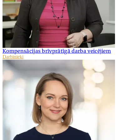
Kompensācijas brīvprātīgā darba veicējiem
Darbinieki