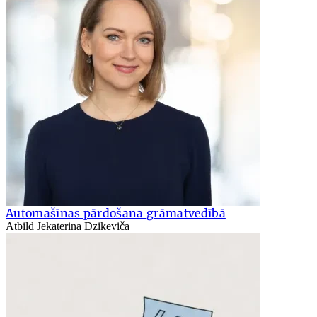
Automašīnas pārdošana grāmatvedībā
Atbild Jekaterina Dzikeviča