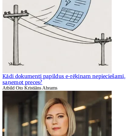
Kādi dokumenti papildus e-rēķinam nepieciešami,
saņemot preces?
Atbild Oto Kristiāns Abrams