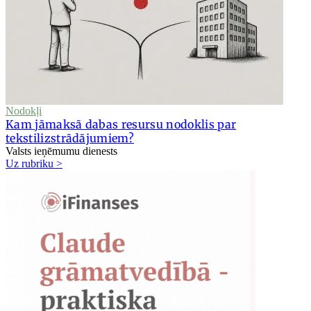
Nodokļi
Kam jāmaksā dabas resursu nodoklis par
tekstilizstrādājumiem?
Valsts ieņēmumu dienests
Uz rubriku >