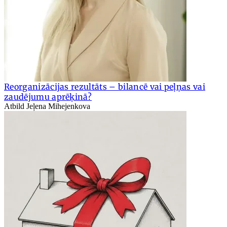
Reorganizācijas rezultāts – bilancē vai peļņas vai
zaudējumu aprēķinā?
Atbild Jeļena Mihejenkova