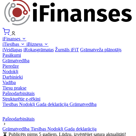
iFinanses
iTiesības
iBizness
iVeidlapas
iRokasgrāmatas
Žurnāls iFiT
Grāmatveža plānotājs
Pasākumi
Grāmatvedība
Pieredze
Nodokļi
Darbinieki
Vadība
Tiesu prakse
Pašnodarbinātais
Strukturētie e-rēķini
Tiesības
Nodokļi
Gada deklarācija
Grāmatvedība
Pašnodarbinātais
Grāmatvedība
Tiesības
Nodokļi
Gada deklarācija
Publicēts pirms 5 gadiem. Lūdzu, izvērtējiet satura aktualitāti!