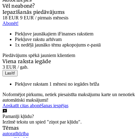
Vēl neabonē?
Iepazīšanās piedāvājums
18 EUR
9 EUR
/ pirmais mēnesis
Abonēt!
Piekļuve jaunākajiem iFinanses rakstiem
Piekļuve rakstu arhīvam
1x nedēļā jaunāko tēmu apkopojums e-pastā
Piedāvājums spēkā jauniem klientiem
Viena raksta iegāde
3 EUR
/ gab.
Lasīt!
Piekļuve rakstam 1 mēnesi no iegādes brīža
Noformējot pirkumu, netiek piesaistīta maksājumu karte un nenotiek
automātiski maksājumi!
Apskatīt citas abonēšanas iespējas
Pamanīji kļūdu?
Iezīmē tekstu un spied "ziņot par kļūdu".
Tēmas
autoratlīdzība