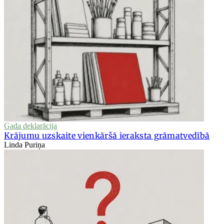
Gada deklarācija
Krājumu uzskaite vienkāršā ieraksta grāmatvedībā
Linda Puriņa