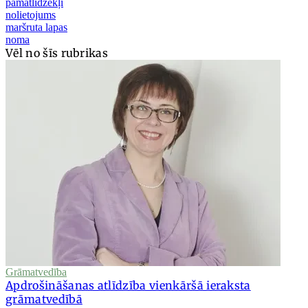
pamatlīdzekļi
nolietojums
maršruta lapas
noma
Vēl no šīs rubrikas
Grāmatvedība
Apdrošināšanas atlīdzība vienkāršā ieraksta
grāmatvedībā