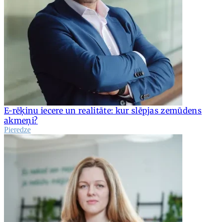
E-rēķinu iecere un realitāte: kur slēpjas zemūdens
akmeņi?
Pieredze