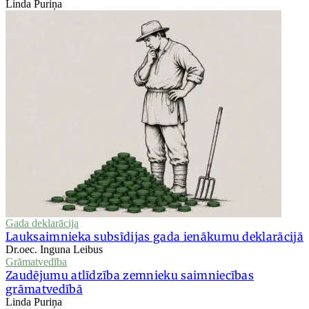
Linda Puriņa
Gada deklarācija
Lauksaimnieka subsīdijas gada ienākumu deklarācijā
Dr.oec. Inguna Leibus
Grāmatvedība
Zaudējumu atlīdzība zemnieku saimniecības
grāmatvedībā
Linda Puriņa