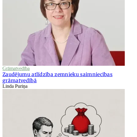
Grāmatvedība
Zaudējumu atlīdzība zemnieku saimniecības
grāmatvedībā
Linda Puriņa