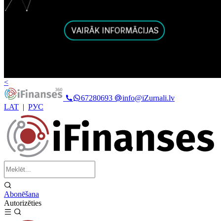
<
67280693
info@iZurnali.lv
LAT
|
РУС
Abonēšana
Autorizēties