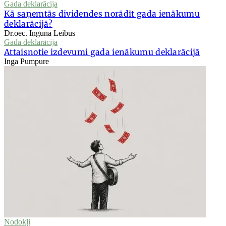
Gada deklarācija
Kā saņemtās dividendes norādīt gada ienākumu
deklarācijā?
Dr.oec. Inguna Leibus
Gada deklarācija
Attaisnotie izdevumi gada ienākumu deklarācijā
Inga Pumpure
Nodokļi