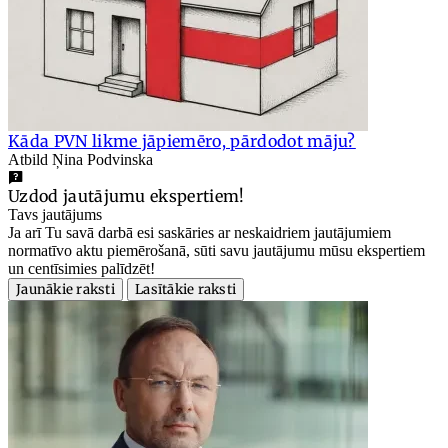
Kāda PVN likme jāpiemēro, pārdodot māju?
Atbild Ņina Podvinska
Uzdod jautājumu ekspertiem!
Tavs jautājums
Ja arī Tu savā darbā esi saskāries ar neskaidriem jautājumiem
normatīvo aktu piemērošanā, sūti savu jautājumu mūsu ekspertiem
un centīsimies palīdzēt!
Jaunākie raksti
Lasītākie raksti