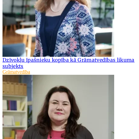
Dzīvokļu īpašnieku kopība kā Grāmatvedības likuma
subjekts
Grāmatvedība