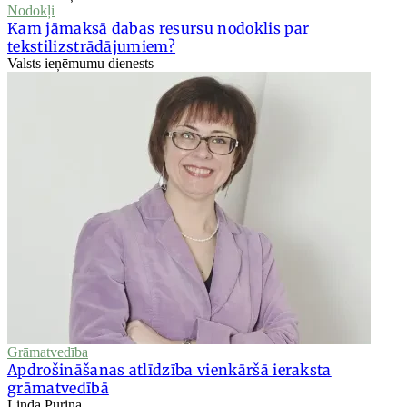
Nodokļi
Kam jāmaksā dabas resursu nodoklis par
tekstilizstrādājumiem?
Valsts ieņēmumu dienests
Grāmatvedība
Apdrošināšanas atlīdzība vienkāršā ieraksta
grāmatvedībā
Linda Puriņa