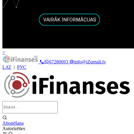
<
67280693
info@iZurnali.lv
LAT
|
РУС
Abonēšana
Autorizēties