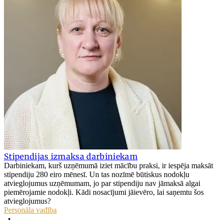
Stipendijas izmaksa darbiniekam
Darbiniekam, kurš uzņēmumā iziet mācību praksi, ir iespēja maksāt
stipendiju 280 eiro mēnesī. Un tas nozīmē būtiskus nodokļu
atvieglojumus uzņēmumam, jo par stipendiju nav jāmaksā algai
piemērojamie nodokļi. Kādi nosacījumi jāievēro, lai saņemtu šos
atvieglojumus?
Personāla vadība
•