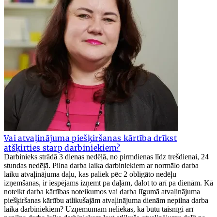
Vai atvaļinājuma piešķiršanas kārtība drīkst
atšķirties starp darbiniekiem?
Darbinieks strādā 3 dienas nedēļā, no pirmdienas līdz trešdienai, 24
stundas nedēļā. Pilna darba laika darbiniekiem ar normālo darba
laiku atvaļinājuma daļu, kas paliek pēc 2 obligāto nedēļu
izņemšanas, ir iespējams izņemt pa daļām, dalot to arī pa dienām. Kā
noteikt darba kārtības noteikumos vai darba līgumā atvaļinājuma
piešķiršanas kārtību atlikušajām atvaļinājuma dienām nepilna darba
laika darbiniekiem? Uzņēmumam neliekas, ka būtu taisnīgi arī