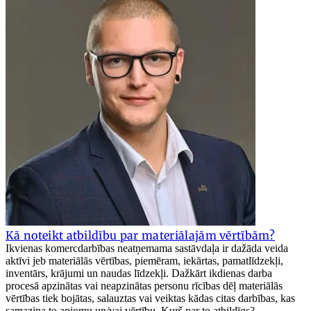
Kā noteikt atbildību par materiālajām vērtībām?
Ikvienas komercdarbības neatņemama sastāvdaļa ir dažāda veida
aktīvi jeb materiālās vērtības, piemēram, iekārtas, pamatlīdzekļi,
inventārs, krājumi un naudas līdzekļi. Dažkārt ikdienas darba
procesā apzinātas vai neapzinātas personu rīcības dēļ materiālās
vērtības tiek bojātas, salauztas vai veiktas kādas citas darbības, kas
samazina to apjomu un/vai vērtību. Kurš par to atbildīgs?