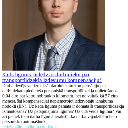
Kāds līgums jāslēdz ar darbinieku par
transportlīdzekļa izdevumu kompensāciju?
Darba devējs var izmaksāt darbiniekam kompensāciju par
darbiniekam piederoša personiskā transportlīdzekļa nolietošanos
0,04 eiro par katru nobraukto kilometru, bet ne vairāk kā 57 eiro
mēnesī, šai kompensācijai nepiemērojot iedzīvotāju ienākuma
nodokli (IIN). Uz kāda līguma pamata ir domāta šī transportlīdzekļa
izmantošana? Uz patapinājuma līguma? Uz cita veida līguma? Vai
arī pietiek tikai darba līgumā ierakstīt, ka darba vajadzībām lieto
personisko automašīnu?
Iedzīvotāju ienākuma nodoklis