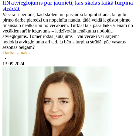
IIN atvieglojums par jaunieti, kas skolas laikā turpina
strādāt
Vasara ir periods, kad skolēni un pusaudži labprāt strādā, lai gūtu
pirmo darba pieredzi un nopelnītu naudu, tādā veidā iegūstot pirmo
finansiālo neatkarību no vecākiem. Turklāt tajā pašā laikā vienam no
vecākiem arī ir ieguvums – iedzīvotāju ienākuma nodokļa
atvieglojums. Tomēr rodas jautājums – vai vecāki var saņemt
nodokļa atvieglojumu arī tad, ja bērns turpina strādāt pēc vasaras
sezonas beigām?
Darba samaksa
•
13.09.2024