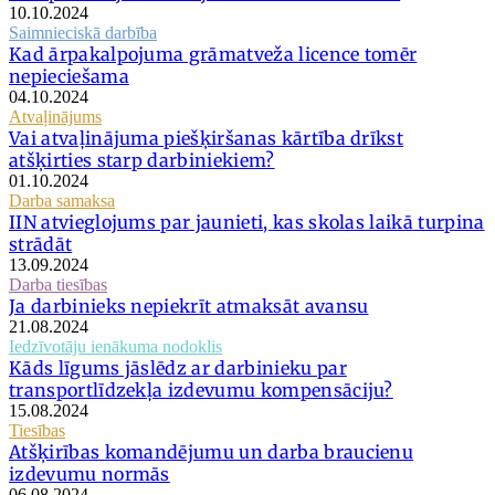
10.10.2024
Saimnieciskā darbība
Kad ārpakalpojuma grāmatveža licence tomēr
nepieciešama
04.10.2024
Atvaļinājums
Vai atvaļinājuma piešķiršanas kārtība drīkst
atšķirties starp darbiniekiem?
01.10.2024
Darba samaksa
IIN atvieglojums par jaunieti, kas skolas laikā turpina
strādāt
13.09.2024
Darba tiesības
Ja darbinieks nepiekrīt atmaksāt avansu
21.08.2024
Iedzīvotāju ienākuma nodoklis
Kāds līgums jāslēdz ar darbinieku par
transportlīdzekļa izdevumu kompensāciju?
15.08.2024
Tiesības
Atšķirības komandējumu un darba braucienu
izdevumu normās
06.08.2024