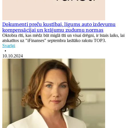
Dokumenti preču kustībai, līgums auto izdevumu
kompensācijai un krājumu zudumu normas
Oktobra rīti, kas mēdz būt miglā tīti un visai drēgni, ir īstais laiks, lai
atskatītos uz "iFinanses" septembra lasītāko rakstu TOP3.
Svarīgi
•
10.10.2024