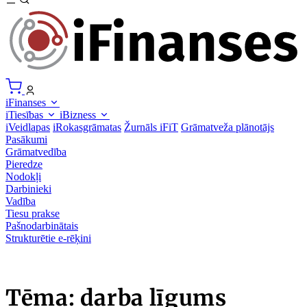
iFinanses
iTiesības
iBizness
iVeidlapas
iRokasgrāmatas
Žurnāls iFiT
Grāmatveža plānotājs
Pasākumi
Grāmatvedība
Pieredze
Nodokļi
Darbinieki
Vadība
Tiesu prakse
Pašnodarbinātais
Strukturētie e-rēķini
Tēma: darba līgums