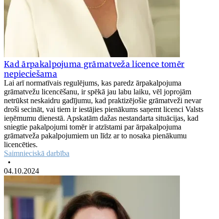
Kad ārpakalpojuma grāmatveža licence tomēr
nepieciešama
Lai arī normatīvais regulējums, kas paredz ārpakalpojuma
grāmatvežu licencēšanu, ir spēkā jau labu laiku, vēl joprojām
netrūkst neskaidru gadījumu, kad praktizējošie grāmatveži nevar
droši secināt, vai tiem ir iestājies pienākums saņemt licenci Valsts
ieņēmumu dienestā. Apskatām dažas nestandarta situācijas, kad
sniegtie pakalpojumi tomēr ir atzīstami par ārpakalpojuma
grāmatveža pakalpojumiem un līdz ar to nosaka pienākumu
licencēties.
Saimnieciskā darbība
•
04.10.2024