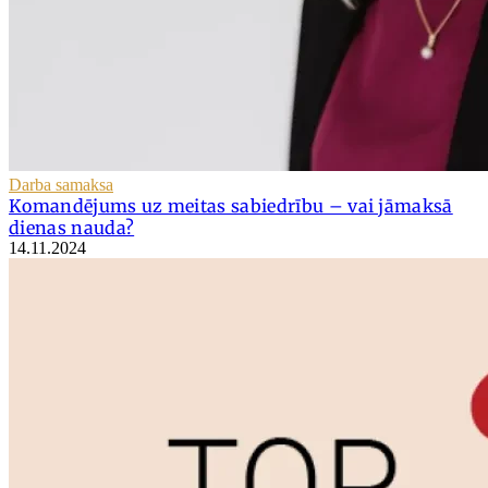
Darba samaksa
Komandējums uz meitas sabiedrību – vai jāmaksā
dienas nauda?
14.11.2024