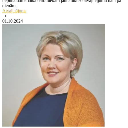
nepilna darba laika darbiniekam ļaut atlikušo atvaļinājumu dalīt pa
dienām.
Atvaļinājums
•
01.10.2024