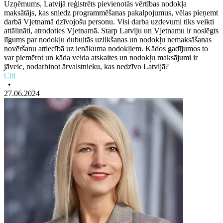
Uzņēmums, Latvijā reģistrēts pievienotās vērtības nodokļa
maksātājs, kas sniedz programmēšanas pakalpojumus, vēlas pieņemt
darbā Vjetnamā dzīvojošu personu. Visi darba uzdevumi tiks veikti
attālināti, atrodoties Vjetnamā. Starp Latviju un Vjetnamu ir noslēgts
līgums par nodokļu dubultās uzlikšanas un nodokļu nemaksāšanas
novēršanu attiecībā uz ienākuma nodokļiem. Kādos gadījumos to
var piemērot un kāda veida atskaites un nodokļu maksājumi ir
jāveic, nodarbinot ārvalstnieku, kas nedzīvo Latvijā?
Citi
•
27.06.2024