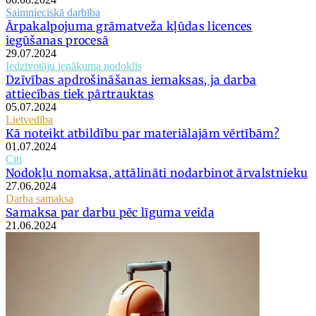
Saimnieciskā darbība
Ārpakalpojuma grāmatveža kļūdas licences
iegūšanas procesā
29.07.2024
Iedzīvotāju ienākuma nodoklis
Dzīvības apdrošināšanas iemaksas, ja darba
attiecības tiek pārtrauktas
05.07.2024
Lietvedība
Kā noteikt atbildību par materiālajām vērtībām?
01.07.2024
Citi
Nodokļu nomaksa, attālināti nodarbinot ārvalstnieku
27.06.2024
Darba samaksa
Samaksa par darbu pēc līguma veida
21.06.2024