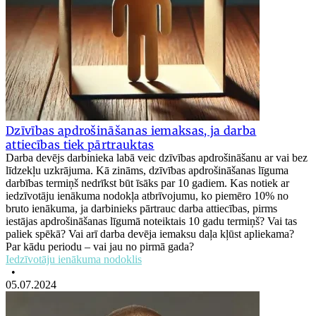
Dzīvības apdrošināšanas iemaksas, ja darba
attiecības tiek pārtrauktas
Darba devējs darbinieka labā veic dzīvības apdrošināšanu ar vai bez
līdzekļu uzkrājuma. Kā zināms, dzīvības apdrošināšanas līguma
darbības termiņš nedrīkst būt īsāks par 10 gadiem. Kas notiek ar
iedzīvotāju ienākuma nodokļa atbrīvojumu, ko piemēro 10% no
bruto ienākuma, ja darbinieks pārtrauc darba attiecības, pirms
iestājas apdrošināšanas līgumā noteiktais 10 gadu termiņš? Vai tas
paliek spēkā? Vai arī darba devēja iemaksu daļa kļūst apliekama?
Par kādu periodu – vai jau no pirmā gada?
Iedzīvotāju ienākuma nodoklis
•
05.07.2024