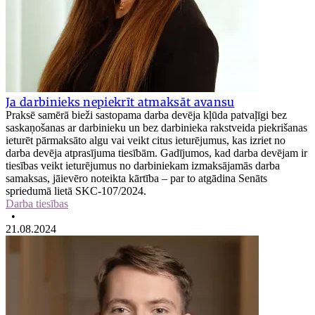
Ja darbinieks nepiekrīt atmaksāt avansu
Praksē samērā bieži sastopama darba devēja kļūda patvaļīgi bez
saskaņošanas ar darbinieku un bez darbinieka rakstveida piekrišanas
ieturēt pārmaksāto algu vai veikt citus ieturējumus, kas izriet no
darba devēja atprasījuma tiesībām. Gadījumos, kad darba devējam ir
tiesības veikt ieturējumus no darbiniekam izmaksājamās darba
samaksas, jāievēro noteikta kārtība – par to atgādina Senāts
spriedumā lietā SKC-107/2024.
Darba tiesības
•
21.08.2024