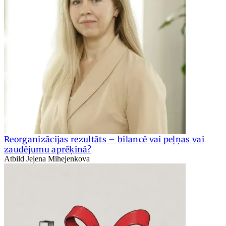
Reorganizācijas rezultāts – bilancē vai peļņas vai
zaudējumu aprēķinā?
Atbild Jeļena Mihejenkova