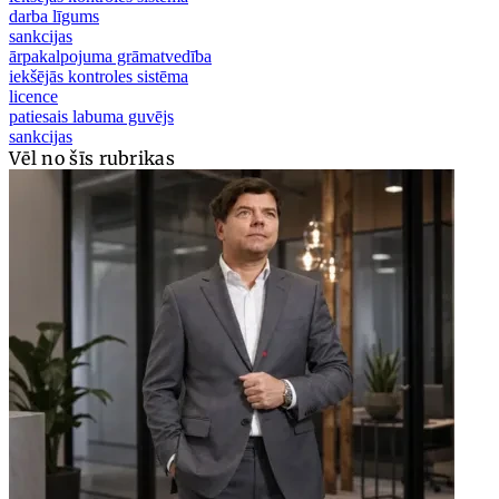
darba līgums
sankcijas
ārpakalpojuma grāmatvedība
iekšējās kontroles sistēma
licence
patiesais labuma guvējs
sankcijas
Vēl no šīs rubrikas