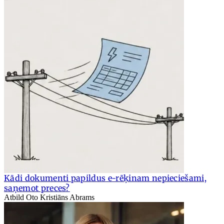
Kādi dokumenti papildus e-rēķinam nepieciešami,
saņemot preces?
Atbild Oto Kristiāns Abrams