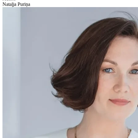
Nataļja Puriņa