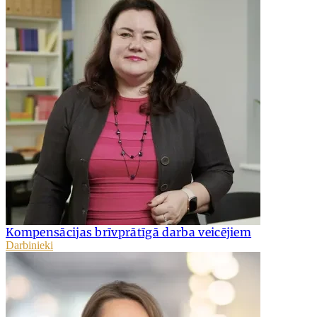
Kompensācijas brīvprātīgā darba veicējiem
Darbinieki