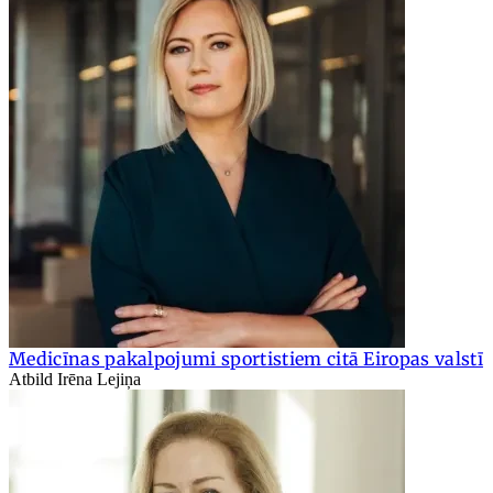
Medicīnas pakalpojumi sportistiem citā Eiropas valstī
Atbild Irēna Lejiņa