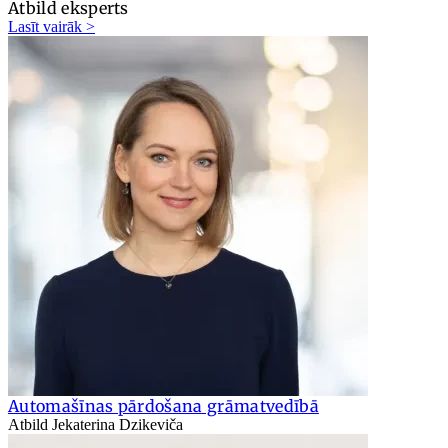
Atbild eksperts
Lasīt vairāk >
Automašīnas pārdošana grāmatvedībā
Atbild Jekaterina Dzikeviča