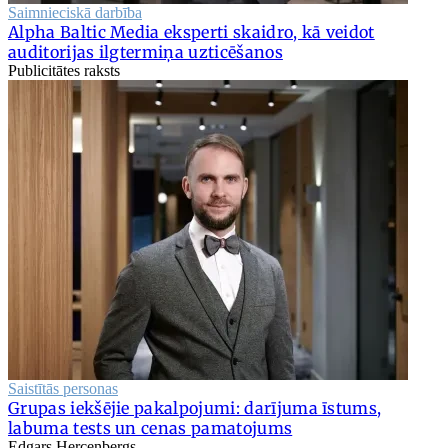
Saimnieciskā darbība
Alpha Baltic Media eksperti skaidro, kā veidot
auditorijas ilgtermiņa uzticēšanos
Publicitātes raksts
Saistītās personas
Grupas iekšējie pakalpojumi: darījuma īstums,
labuma tests un cenas pamatojums
Edgars Hercenbergs