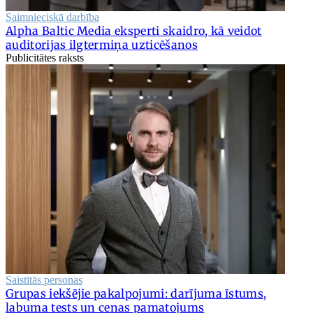
Saimnieciskā darbība
Alpha Baltic Media eksperti skaidro, kā veidot
auditorijas ilgtermiņa uzticēšanos
Publicitātes raksts
Saistītās personas
Grupas iekšējie pakalpojumi: darījuma īstums,
labuma tests un cenas pamatojums