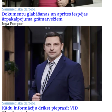
Saimnieciskā darbība
Dokumentu glabāšanas un aprites iespējas
ārpakalpojuma grāmatvežiem
Inga Pumpure
Saimnieciskā darbība
Kādu informāciju drīkst pieprasīt VID