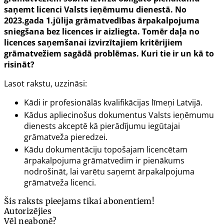
saņemt licenci Valsts ieņēmumu dienestā. No
2023.gada 1.jūlija grāmatvedības ārpakalpojuma
sniegšana bez licences ir aizliegta. Tomēr daļa no
licences saņemšanai izvirzītajiem kritērijiem
grāmatvežiem sagādā problēmas. Kuri tie ir un kā to
risināt?
Lasot rakstu, uzzināsi:
Kādi ir profesionālās kvalifikācijas līmeņi Latvijā.
Kādus apliecinošus dokumentus Valsts ieņēmumu
dienests akceptē kā pierādījumu iegūtajai
grāmatveža pieredzei.
Kādu dokumentāciju topošajam licencētam
ārpakalpojuma grāmatvedim ir pienākums
nodrošināt, lai varētu saņemt ārpakalpojuma
grāmatveža licenci.
Šis raksts pieejams tikai abonentiem!
Autorizējies
Vēl neabonē?