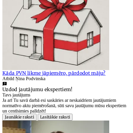
Kāda PVN likme jāpiemēro, pārdodot māju?
Atbild Ņina Podvinska
Uzdod jautājumu ekspertiem!
Tavs jautājums
Ja arī Tu savā darbā esi saskāries ar neskaidriem jautājumiem
normatīvo aktu piemērošanā, sūti savu jautājumu mūsu ekspertiem
un centīsimies palīdzēt!
Jaunākie raksti
Lasītākie raksti