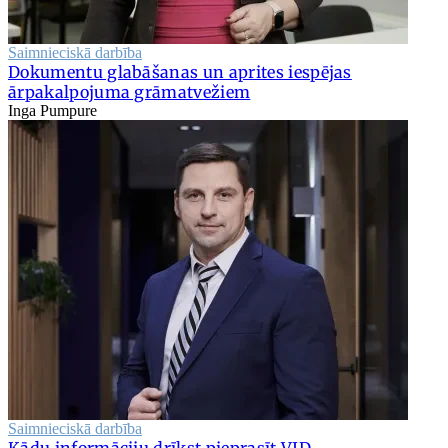
Saimnieciskā darbība
Dokumentu glabāšanas un aprites iespējas
ārpakalpojuma grāmatvežiem
Inga Pumpure
Saimnieciskā darbība