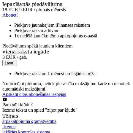
Iepazīšanās piedāvājums
18 EUR
9 EUR
/ pirmais mēnesis
Abonēt!
Piekļuve jaunākajiem iFinanses rakstiem
Piekļuve rakstu arhīvam
1x nedēļā jaunāko tēmu apkopojums e-pastā
Piedāvājums spēkā jauniem klientiem
Viena raksta iegāde
3 EUR
/ gab.
Lasīt!
Piekļuve rakstam 1 mēnesi no iegādes brīža
Noformējot pirkumu, netiek piesaistīta maksājumu karte un nenotiek
automātiski maksājumi!
Apskatīt citas abonēšanas iespējas
Pamanīji kļūdu?
Iezīmē tekstu un spied "ziņot par kļūdu".
Tēmas
ārpakalpojuma grāmatvedība
licence
iekšējās kontroles sistēma