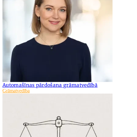
Automašīnas pārdošana grāmatvedībā
Grāmatvedība