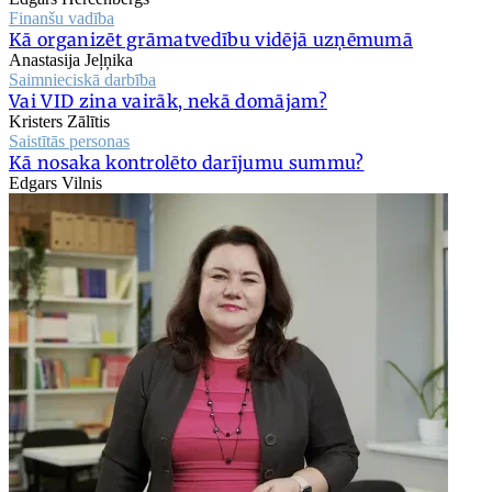
Finanšu vadība
Kā organizēt grāmatvedību vidējā uzņēmumā
Anastasija Jeļņika
Saimnieciskā darbība
Vai VID zina vairāk, nekā domājam?
Kristers Zālītis
Saistītās personas
Kā nosaka kontrolēto darījumu summu?
Edgars Vilnis