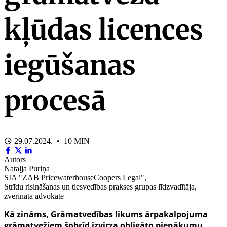
kļūdas licences
iegūšanas
procesā
29.07.2024. • 10 MIN
Autors
Nataļja Puriņa
SIA "ZAB PricewaterhouseCoopers Legal",
Strīdu risināšanas un tiesvedības prakses grupas līdzvadītāja,
zvērināta advokāte
Kā zināms, Grāmatvedības likums ārpakalpojuma
grāmatvežiem šobrīd izvirza obligāto pienākumu