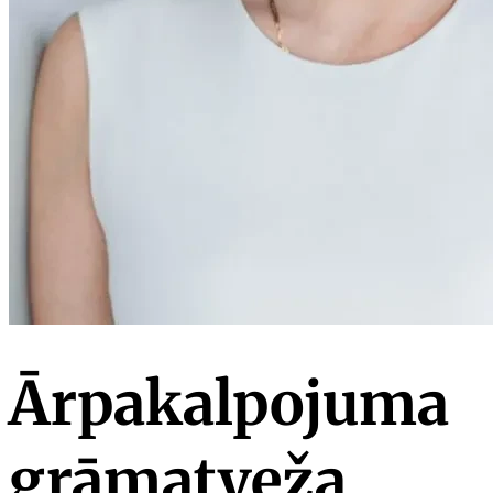
Ārpakalpojuma
grāmatveža