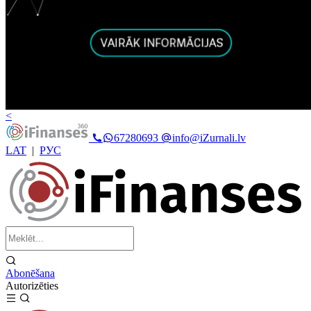
<
67280693
info@iZurnali.lv
LAT
|
РУС
Abonēšana
Autorizēties