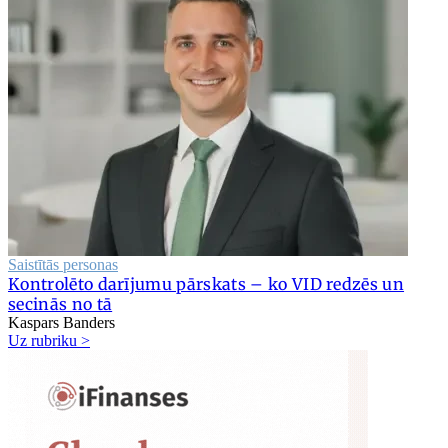
Saistītās personas
Kontrolēto darījumu pārskats – ko VID redzēs un
secinās no tā
Kaspars Banders
Uz rubriku >