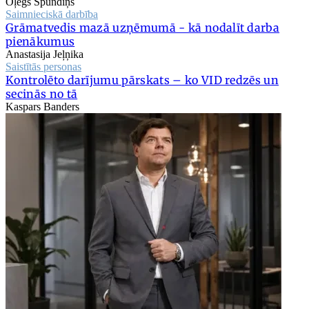
Oļegs Spundiņš
Saimnieciskā darbība
Grāmatvedis mazā uzņēmumā - kā nodalīt darba
pienākumus
Anastasija Jeļņika
Saistītās personas
Kontrolēto darījumu pārskats – ko VID redzēs un
secinās no tā
Kaspars Banders