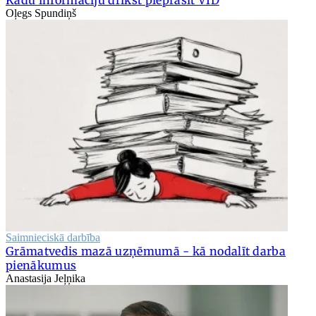
Kādu informāciju drīkst pieprasīt VID
Oļegs Spundiņš
Saimnieciskā darbība
Grāmatvedis mazā uzņēmumā - kā nodalīt darba
pienākumus
Anastasija Jeļņika