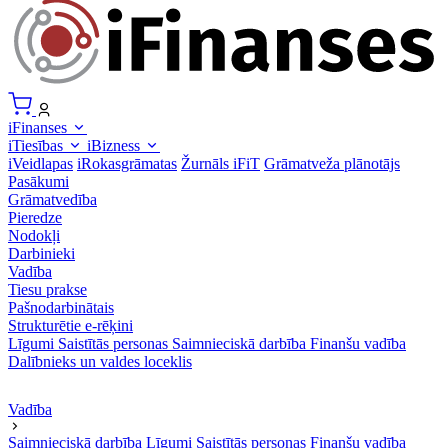
iFinanses
iTiesības
iBizness
iVeidlapas
iRokasgrāmatas
Žurnāls iFiT
Grāmatveža plānotājs
Pasākumi
Grāmatvedība
Pieredze
Nodokļi
Darbinieki
Vadība
Tiesu prakse
Pašnodarbinātais
Strukturētie e-rēķini
Līgumi
Saistītās personas
Saimnieciskā darbība
Finanšu vadība
Dalībnieks un valdes loceklis
Vadība
Saimnieciskā darbība
Līgumi
Saistītās personas
Finanšu vadība