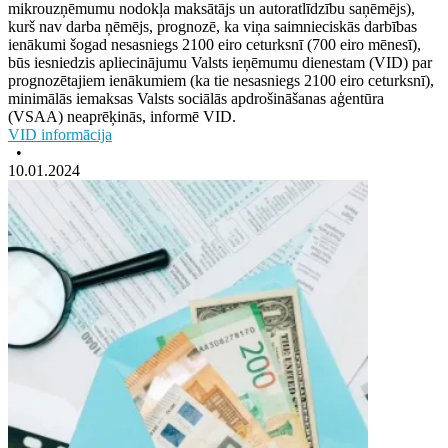
mikrouzņēmumu nodokļa maksātājs un autoratlīdzību saņēmējs),
kurš nav darba ņēmējs, prognozē, ka viņa saimnieciskās darbības
ienākumi šogad nesasniegs 2100 eiro ceturksnī (700 eiro mēnesī),
būs iesniedzis apliecinājumu Valsts ieņēmumu dienestam (VID) par
prognozētajiem ienākumiem (ka tie nesasniegs 2100 eiro ceturksnī),
minimālās iemaksas Valsts sociālās apdrošināšanas aģentūra
(VSAA) neaprēķinās, informē VID.
VID informācija
•
10.01.2024