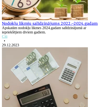
Nodokļu likmju salīdzinājums 2022.–2024.gadam
Apskatām nodokļu likmes 2024.gadam salīdzinājumā ar
iepriekšējiem diviem gadiem.
Citi
•
29.12.2023