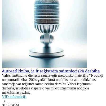
Autoratlīdzība, ja ir reģistrēta saimnieciskā darbība
Valsts ieņēmumu dienests sagatavojis metodisko materiālu “Nodokļi
no autoratlīdzības 2024.gadā", kurā norādīts, ka autoratlīdzības
saņēmējs var reģistrēt saimniecisko darbību Valsts ieņēmumu
dienestā, izvēloties vispārējo vai mikrouzņēmumu nodokļa
maksāšanas režīmu.
VID informācija
•
01.03.2024