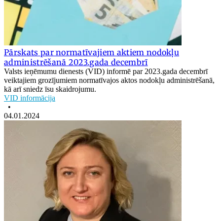
Pārskats par normatīvajiem aktiem nodokļu
administrēšanā 2023.gada decembrī
Valsts ieņēmumu dienests (VID) informē par 2023.gada decembrī
veiktajiem grozījumiem normatīvajos aktos nodokļu administrēšanā,
kā arī sniedz īsu skaidrojumu.
VID informācija
•
04.01.2024