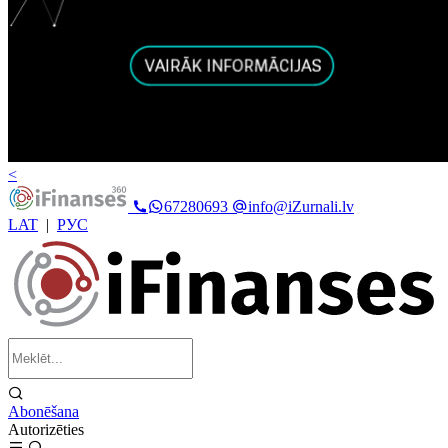
<
67280693
info@iZurnali.lv
LAT
|
РУС
Abonēšana
Autorizēties