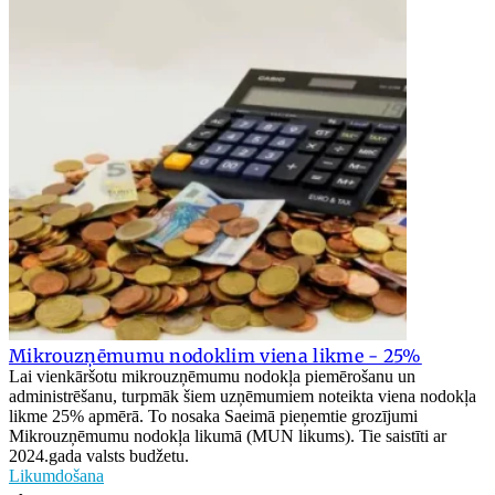
Mikrouzņēmumu nodoklim viena likme - 25%
Lai vienkāršotu mikrouzņēmumu nodokļa piemērošanu un
administrēšanu, turpmāk šiem uzņēmumiem noteikta viena nodokļa
likme 25% apmērā. To nosaka Saeimā pieņemtie grozījumi
Mikrouzņēmumu nodokļa likumā (MUN likums). Tie saistīti ar
2024.gada valsts budžetu.
Likumdošana