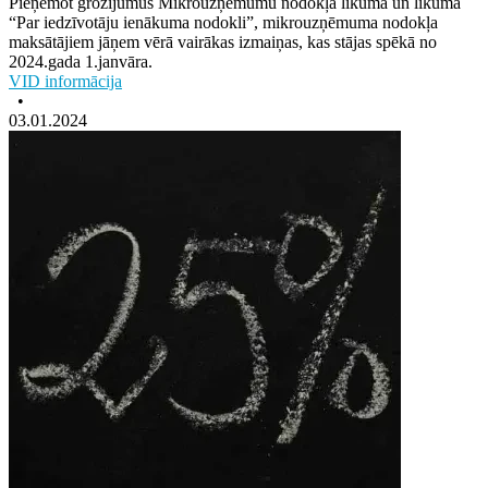
Pieņemot grozījumus Mikrouzņēmumu nodokļa likumā un likumā
“Par iedzīvotāju ienākuma nodokli”, mikrouzņēmuma nodokļa
maksātājiem jāņem vērā vairākas izmaiņas, kas stājas spēkā no
2024.gada 1.janvāra.
VID informācija
•
03.01.2024