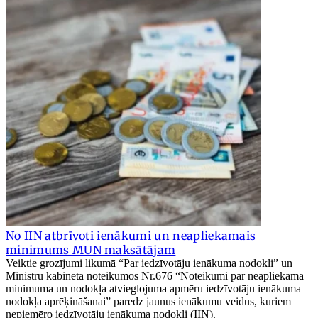
No IIN atbrīvoti ienākumi un neapliekamais
minimums MUN maksātājam
Veiktie grozījumi likumā “Par iedzīvotāju ienākuma nodokli” un
Ministru kabineta noteikumos Nr.676 “Noteikumi par neapliekamā
minimuma un nodokļa atvieglojuma apmēru iedzīvotāju ienākuma
nodokļa aprēķināšanai” paredz jaunus ienākumu veidus, kuriem
nepiemēro iedzīvotāju ienākuma nodokli (IIN).