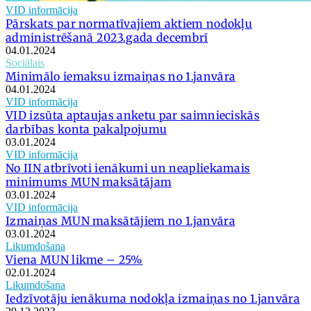
VID informācija
Pārskats par normatīvajiem aktiem nodokļu
administrēšanā 2023.gada decembrī
04.01.2024
Sociālais
Minimālo iemaksu izmaiņas no 1.janvāra
04.01.2024
VID informācija
VID izsūta aptaujas anketu par saimnieciskās
darbības konta pakalpojumu
03.01.2024
VID informācija
No IIN atbrīvoti ienākumi un neapliekamais
minimums MUN maksātājam
03.01.2024
VID informācija
Izmaiņas MUN maksātājiem no 1.janvāra
03.01.2024
Likumdošana
Viena MUN likme – 25%
02.01.2024
Likumdošana
Iedzīvotāju ienākuma nodokļa izmaiņas no 1.janvāra