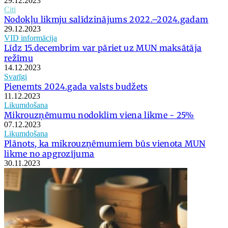
29.12.2023
Citi
Nodokļu likmju salīdzinājums 2022.–2024.gadam
29.12.2023
VID informācija
Līdz 15.decembrim var pāriet uz MUN maksātāja
režīmu
14.12.2023
Svarīgi
Pieņemts 2024.gada valsts budžets
11.12.2023
Likumdošana
Mikrouzņēmumu nodoklim viena likme - 25%
07.12.2023
Likumdošana
Plānots, ka mikrouzņēmumiem būs vienota MUN
likme no apgrozījuma
30.11.2023