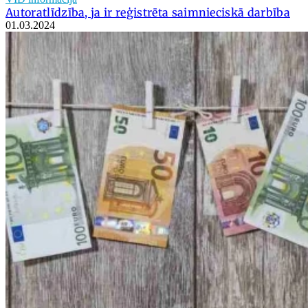
Autoratlīdzība, ja ir reģistrēta saimnieciskā darbība
01.03.2024