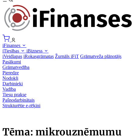
iFinanses
iTiesības
iBizness
iVeidlapas
iRokasgrāmatas
Žurnāls iFiT
Grāmatveža plānotājs
Pasākumi
Grāmatvedība
Pieredze
Nodokļi
Darbinieki
Vadība
Tiesu prakse
Pašnodarbinātais
Strukturētie e-rēķini
Tēma: mikrouzņēmumu