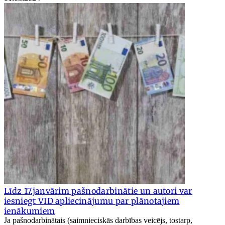
Līdz 17.janvārim pašnodarbinātie un autori var
iesniegt VID apliecinājumu par plānotajiem
ienākumiem
Ja pašnodarbinātais (saimnieciskās darbības veicējs, tostarp,