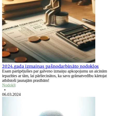
2024.gada izmaiņas pašnodarbināto nodokļos
Esam parūpējušies par galveno izmaiņu apkopojumu un aicinām
iepazīties ar tām, lai pārliecinātos, ka savu grāmatvedību kārtojat
atbilstoši jaunajām prasībām!
Nodokļi
•
06.03.2024