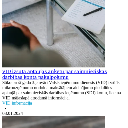
VID izsūta aptaujas anketu par saimnieciskās
darbības konta pakalpojumu
Sākot ar šī gada 3.janvāri Valsts ieņēmumu dienests (VID) izsūtīs
mikrouzņēmumu nodokļa maksātājiem aicinājumu piedalīties
aptaujā par saimnieciskās darbības ieņēmumu (SDI) kontu, liecina
VID mājaslapā atrodamā informācija.
VID informācija
•
03.01.2024