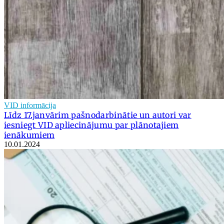
VID informācija
Līdz 17.janvārim pašnodarbinātie un autori var
iesniegt VID apliecinājumu par plānotajiem
ienākumiem
10.01.2024