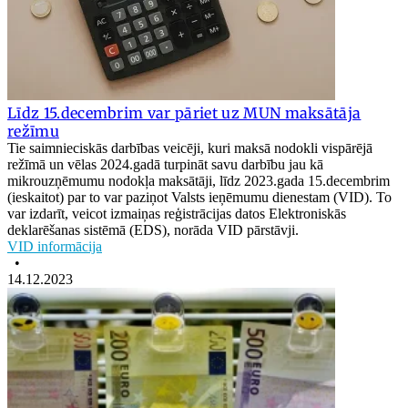
Līdz 15.decembrim var pāriet uz MUN maksātāja
režīmu
Tie saimnieciskās darbības veicēji, kuri maksā nodokli vispārējā
režīmā un vēlas 2024.gadā turpināt savu darbību jau kā
mikrouzņēmumu nodokļa maksātāji, līdz 2023.gada 15.decembrim
(ieskaitot) par to var paziņot Valsts ieņēmumu dienestam (VID). To
var izdarīt, veicot izmaiņas reģistrācijas datos Elektroniskās
deklarēšanas sistēmā (EDS), norāda VID pārstāvji.
VID informācija
•
14.12.2023