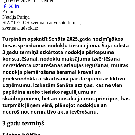
05.05.2026. • 13 MIN
Autors
Nataļja Puriņa
SIA "TEGOS zvērinātu advokātu birojs",
zvērināta advokāte
Turpinām apskatīt Senāta 2025.gada nozīmīgākos
tiesas spriedumus nodokļu tiesību jomā. Šajā rakstā –
3 gadu termiņš atkārtota nodokļu pārkapuma
konstatēšanai, nodokļu maksājumu izvērtēšana
nerezidenta uzturēšanās atļaujas iegūšanai, muitas
nodokļa piemērošana beramai kravai un
priekšnodokļa atskaitīšana par darījumu ar fiktīvu
uzņēmumu. Izskatām Senāta atziņas, kas ne vien
papildina esošo tiesisko regulējumu ar
skaidrojumiem, bet arī nosaka jaunus principus, kas
turpmāk jāņem vērā, plānojot nodokļus un
nodrošinot normatīvo aktu ievērošanu.
3 gadu termiņš