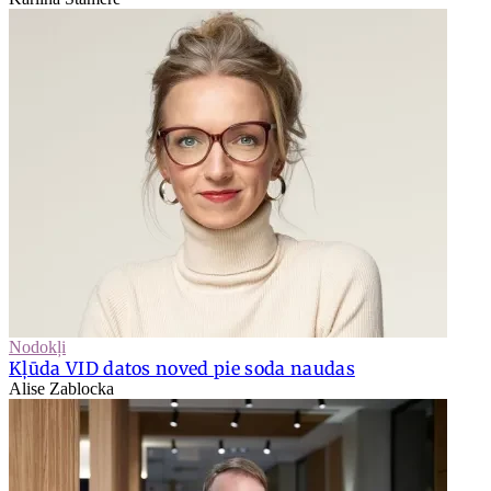
Nodokļi
Kļūda VID datos noved pie soda naudas
Alise Zablocka