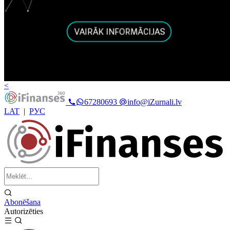
<
67280693
info@iZurnali.lv
LAT
|
РУС
Abonēšana
Autorizēties