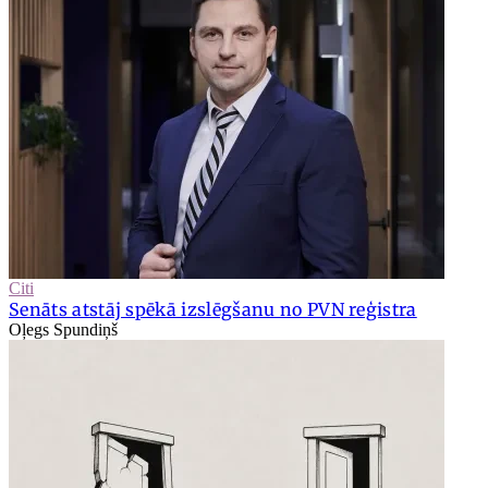
Citi
Senāts atstāj spēkā izslēgšanu no PVN reģistra
Oļegs Spundiņš