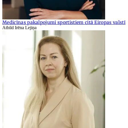
Medicīnas pakalpojumi sportistiem citā Eiropas valstī
Atbild Irēna Lejiņa