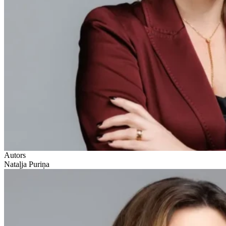
Autors
Nataļja Puriņa