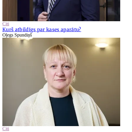
Citi
Kurš atbildīgs par kases aparātu?
Oļegs Spundiņš
Citi