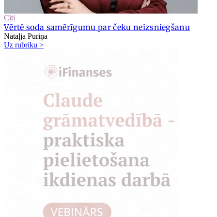
Citi
Vērtē soda samērīgumu par čeku neizsniegšanu
Nataļja Puriņa
Uz rubriku >