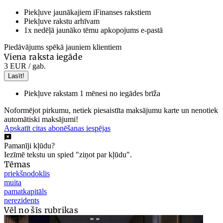
Piekļuve jaunākajiem iFinanses rakstiem
Piekļuve rakstu arhīvam
1x nedēļā jaunāko tēmu apkopojums e-pastā
Piedāvājums spēkā jauniem klientiem
Viena raksta iegāde
3 EUR
/ gab.
Lasīt!
Piekļuve rakstam 1 mēnesi no iegādes brīža
Noformējot pirkumu, netiek piesaistīta maksājumu karte un nenotiek
automātiski maksājumi!
Apskatīt citas abonēšanas iespējas
Pamanīji kļūdu?
Iezīmē tekstu un spied "ziņot par kļūdu".
Tēmas
priekšnodoklis
muita
pamatkapitāls
nerezidents
Vēl no šīs rubrikas