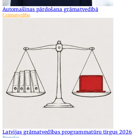
Automašīnas pārdošana grāmatvedībā
Grāmatvedība
Latvijas grāmatvedības programmatūru tirgus 2026
Pieredze