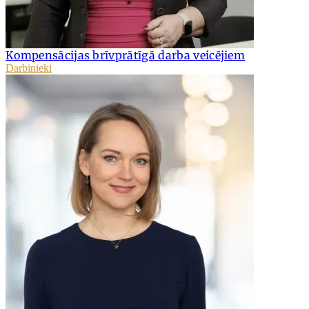
Kompensācijas brīvprātīgā darba veicējiem
Darbinieki