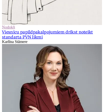
Nodokļi
Viesnīcu papildpakalpojumiem drīkst noteikt
standarta PVN likmi
Karlīna Stāmere