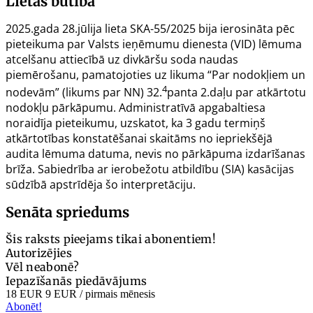
Lietas būtība
2025.gada 28.jūlija lieta SKA-55/2025 bija ierosināta pēc
pieteikuma par Valsts ieņēmumu dienesta (VID) lēmuma
atcelšanu attiecībā uz divkāršu soda naudas
piemērošanu, pamatojoties uz likuma “Par nodokļiem un
4
nodevām” (likums par NN) 32.
panta 2.daļu par atkārtotu
nodokļu pārkāpumu. Administratīvā apgabaltiesa
noraidīja pieteikumu, uzskatot, ka 3 gadu termiņš
atkārtotības konstatēšanai skaitāms no iepriekšējā
audita lēmuma datuma, nevis no pārkāpuma izdarīšanas
brīža. Sabiedrība ar ierobežotu atbildību (SIA) kasācijas
sūdzībā apstrīdēja šo interpretāciju.
Senāta spriedums
Šis raksts pieejams tikai abonentiem!
Autorizējies
Vēl neabonē?
Iepazīšanās piedāvājums
18 EUR
9 EUR
/ pirmais mēnesis
Abonēt!