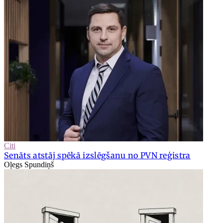
Citi
Senāts atstāj spēkā izslēgšanu no PVN reģistra
Oļegs Spundiņš