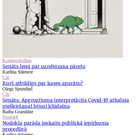
Komerctiesības
Senāts lemj par uzņēmuma pāreju
Karlīna Stāmere
Citi
Kurš atbildīgs par kases aparātu?
Oļegs Spundiņš
Citi
Senāts: Apgrozījuma interpretācija Covid-19 atbalsta
piešķiršanai bijusi kļūdaina
Baiba Grandāne
Nodokļi
Nodokļa parāda ieskaits publiskā iepirkuma
procedūrā
Karlīna Stāmere