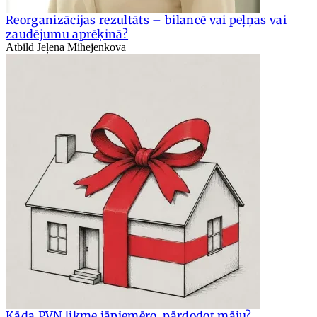
Reorganizācijas rezultāts – bilancē vai peļņas vai
zaudējumu aprēķinā?
Atbild Jeļena Mihejenkova
Kāda PVN likme jāpiemēro, pārdodot māju?