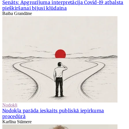
Senāts: Apgrozījuma interpretācija Covid-19 atbalsta
piešķiršanai bijusi kļūdaina
Baiba Grandāne
Nodokļi
Nodokļa parāda ieskaits publiskā iepirkuma
procedūrā
Karlīna Stāmere