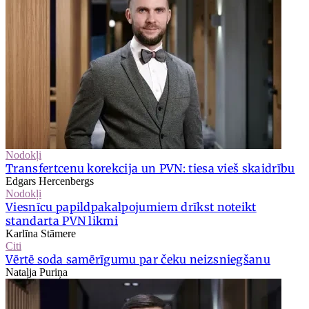
Nodokļi
Transfertcenu korekcija un PVN: tiesa vieš skaidrību
Edgars Hercenbergs
Nodokļi
Viesnīcu papildpakalpojumiem drīkst noteikt
standarta PVN likmi
Karlīna Stāmere
Citi
Vērtē soda samērīgumu par čeku neizsniegšanu
Nataļja Puriņa