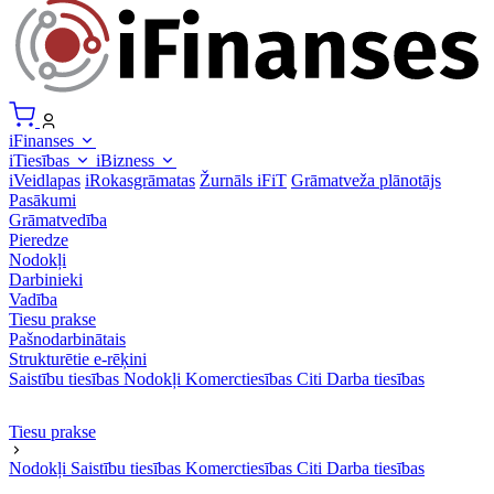
iFinanses
iTiesības
iBizness
iVeidlapas
iRokasgrāmatas
Žurnāls iFiT
Grāmatveža plānotājs
Pasākumi
Grāmatvedība
Pieredze
Nodokļi
Darbinieki
Vadība
Tiesu prakse
Pašnodarbinātais
Strukturētie e-rēķini
Saistību tiesības
Nodokļi
Komerctiesības
Citi
Darba tiesības
Tiesu prakse
Nodokļi
Saistību tiesības
Komerctiesības
Citi
Darba tiesības