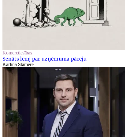
Komerctiesības
Senāts lemj par uzņēmuma pāreju
Karlīna Stāmere