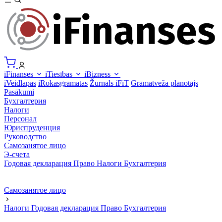
iFinanses
iTiesības
iBizness
iVeidlapas
iRokasgrāmatas
Žurnāls iFiT
Grāmatveža plānotājs
Pasākumi
Бухгалтерия
Налоги
Персонал
Юриспруденция
Руководство
Самозанятое лицо
Э-счета
Годовая декларация
Право
Налоги
Бухгалтерия
Самозанятое лицо
Налоги
Годовая декларация
Право
Бухгалтерия