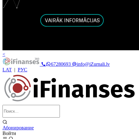
<
67280693
info@iZurnali.lv
LAT
|
РУС
Абонирование
Войти