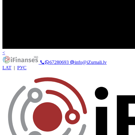
<
67280693
info@iZurnali.lv
LAT
|
РУС