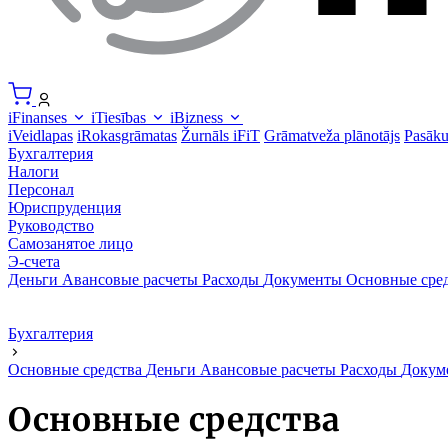
iFinanses
iTiesības
iBizness
iVeidlapas
iRokasgrāmatas
Žurnāls iFiT
Grāmatveža plānotājs
Pasāk
Бухгалтерия
Налоги
Персонал
Юриспруденция
Руководство
Самозанятое лицо
Э-счета
Деньги
Авансовые расчеты
Расходы
Документы
Основные сре
Бухгалтерия
Основные средства
Деньги
Авансовые расчеты
Расходы
Докум
Основные средства