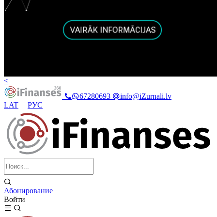
<
67280693
info@iZurnali.lv
LAT
|
РУС
Абонирование
Войти