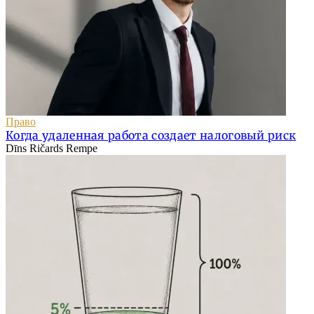
Право
Когда удаленная работа создает налоговый риск
Dīns Ričards Rempe