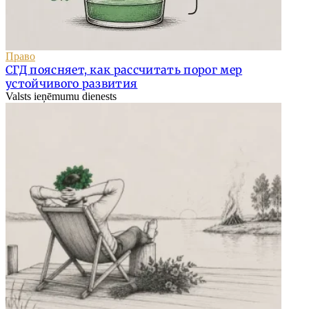
Право
СГД поясняет, как рассчитать порог мер
устойчивого развития
Valsts ieņēmumu dienests