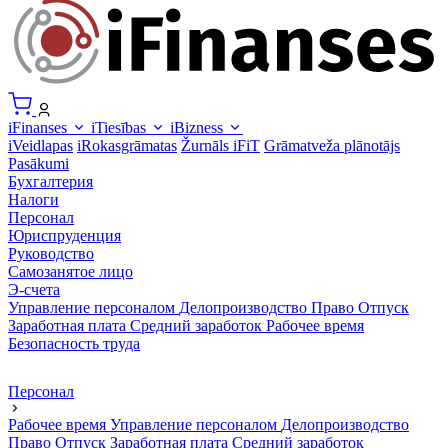
iFinanses
iTiesības
iBizness
iVeidlapas
iRokasgrāmatas
Žurnāls iFiT
Grāmatveža plānotājs
Pasākumi
Бухгалтерия
Налоги
Персонал
Юриспруденция
Руководство
Самозанятое лицо
Э-счета
Управление персоналом
Делопроизводство
Право
Отпуск
Заработная плата
Средний заработок
Рабочее время
Безопасность труда
Персонал
Рабочее время
Управление персоналом
Делопроизводство
Право
Отпуск
Заработная плата
Средний заработок