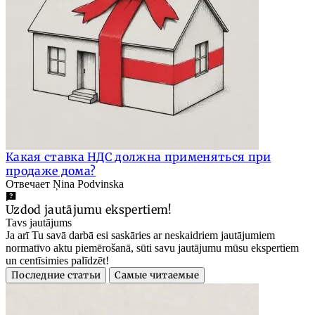
Какая ставка НДС должна применяться при
продаже дома?
Отвечает Ņina Podvinska
Uzdod jautājumu ekspertiem!
Tavs jautājums
Ja arī Tu savā darbā esi saskāries ar neskaidriem jautājumiem
normatīvo aktu piemērošanā, sūti savu jautājumu mūsu ekspertiem
un centīsimies palīdzēt!
Последние статьи
Самые читаемые