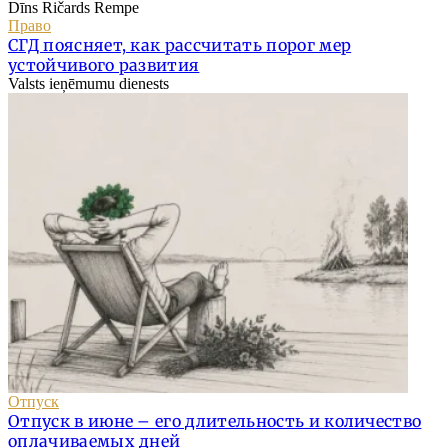
Dīns Ričards Rempe
Право
СГД поясняет, как рассчитать порог мер
устойчивого развития
Valsts ieņēmumu dienests
Отпуск
Отпуск в июне – его длительность и количество
оплачиваемых дней