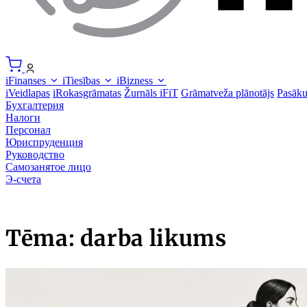
iFinanses
iTiesības
iBizness
iVeidlapas
iRokasgrāmatas
Žurnāls iFiT
Grāmatveža plānotājs
Pasāk
Бухгалтерия
Налоги
Персонал
Юриспруденция
Руководство
Самозанятое лицо
Э-счета
Tēma: darba likums