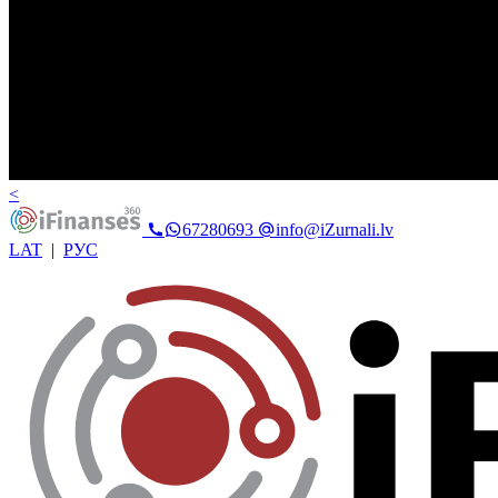
<
67280693
info@iZurnali.lv
LAT
|
РУС