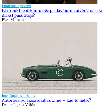
Publiskie iepirkumi
Pārtraukt iepirkumu pēc piedāvājumu atvēršanas: ko
drīkst pasūtītājs?
Elīza Madsena
Intelektuālais īpašums
Autortiesību aizsardzības zīme – kad to lietot?
Dr. iur. Ingrīda Veikša