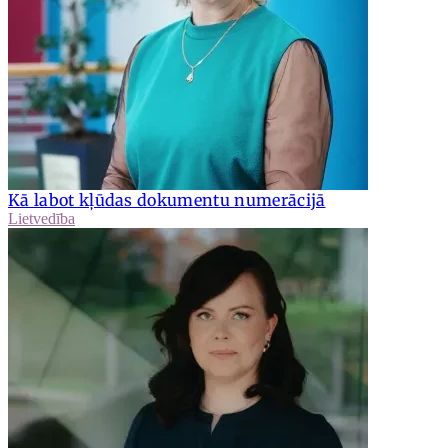
Kā labot kļūdas dokumentu numerācijā
Lietvedība