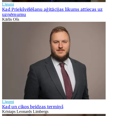
Līgumi
Kad Priekšvēlēšanu aģitācijas likums attiecas uz
uzņēmumu
Kārlis Ošs
Līgumi
Kad un cikos beidzas termiņš
Kristaps Leonards Limbergs