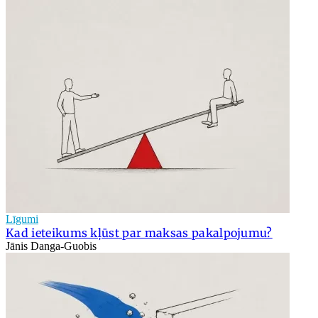
Līgumi
Kad ieteikums kļūst par maksas pakalpojumu?
Jānis Danga-Guobis