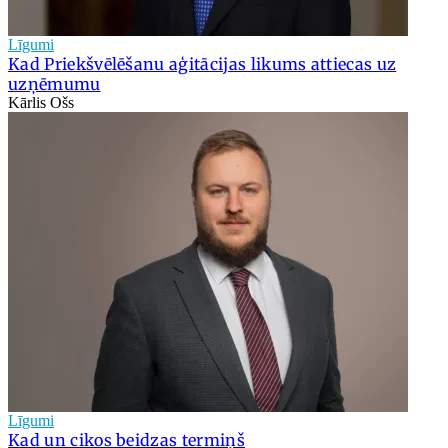
Līgumi
Kad Priekšvēlēšanu aģitācijas likums attiecas uz
uzņēmumu
Kārlis Ošs
Līgumi
Kad un cikos beidzas termiņš