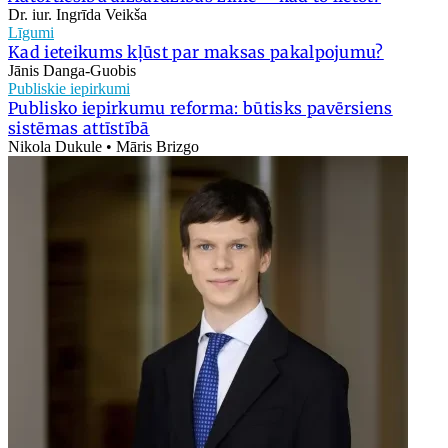
Dr. iur. Ingrīda Veikša
Līgumi
Kad ieteikums kļūst par maksas pakalpojumu?
Jānis Danga-Guobis
Publiskie iepirkumi
Publisko iepirkumu reforma: būtisks pavērsiens
sistēmas attīstībā
Nikola Dukule • Māris Brizgo