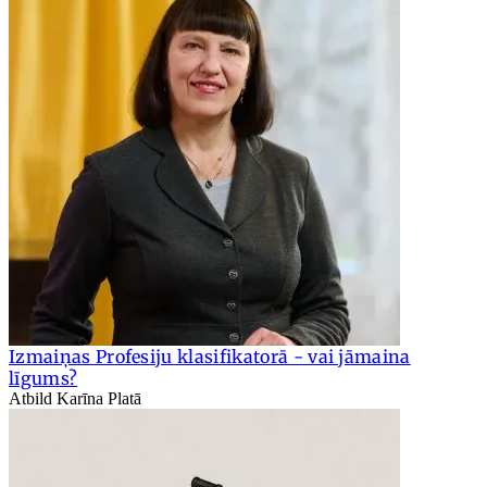
Izmaiņas Profesiju klasifikatorā - vai jāmaina
līgums?
Atbild Karīna Platā