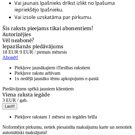
Vai jaunais īpašnieks drīkst izlikt no īpašuma
iepriekšējo īpašnieku.
Vai izsole uzskatāma par pirkumu.
Šis raksts pieejams tikai abonentiem!
Autorizējies
Vēl neabonē?
Iepazīšanās piedāvājums
18 EUR
9 EUR
/ pirmais mēnesis
Abonēt!
Piekļuve jaunākajiem iTiesības rakstiem
Piekļuve rakstu arhīvam
1x nedēļā jaunāko tēmu apkopojums e-pastā
Piedāvājums spēkā jauniem klientiem
Viena raksta iegāde
3 EUR
/ gab.
Lasīt!
Piekļuve rakstam 1 mēnesi no iegādes brīža
Noformējot pirkumu, netiek piesaistīta maksājumu karte un nenotiek
automātiski maksājumi!