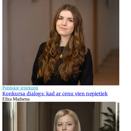
Publiskie iepirkumi
Konkursa dialogs: kad ar cenu vien nepietiek
Elīza Madsena