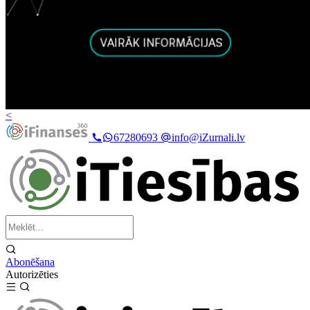
<
67280693
info@iZurnali.lv
Abonēšana
Autorizēties