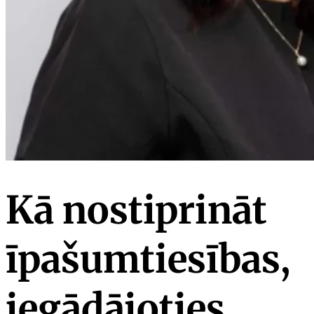
Kā nostiprināt
īpašumtiesības,
iegādājoties