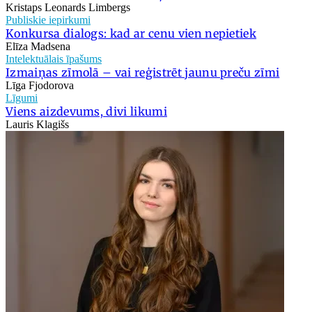
Kristaps Leonards Limbergs
Publiskie iepirkumi
Konkursa dialogs: kad ar cenu vien nepietiek
Elīza Madsena
Intelektuālais īpašums
Izmaiņas zīmolā – vai reģistrēt jaunu preču zīmi
Līga Fjodorova
Līgumi
Viens aizdevums, divi likumi
Lauris Klagišs