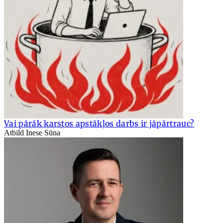
Vai pārāk karstos apstākļos darbs ir jāpārtrauc?
Atbild Inese Sūna