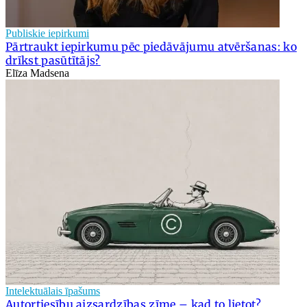
Publiskie iepirkumi
Pārtraukt iepirkumu pēc piedāvājumu atvēršanas: ko
drīkst pasūtītājs?
Elīza Madsena
Intelektuālais īpašums
Autortiesību aizsardzības zīme – kad to lietot?