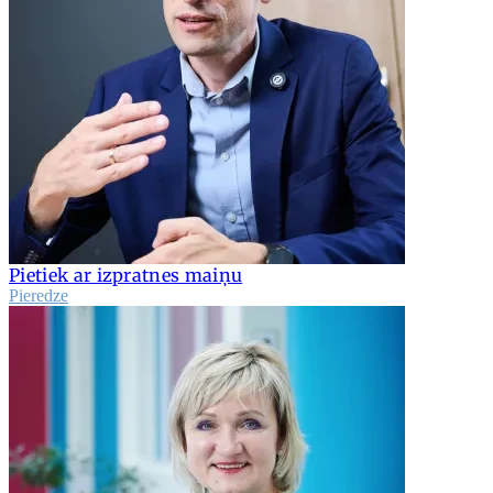
Pietiek ar izpratnes maiņu
Pieredze