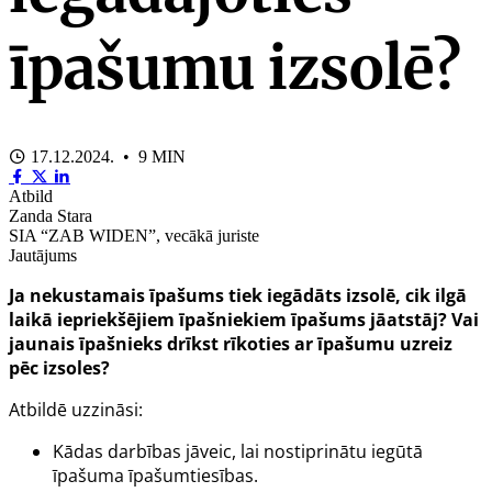
īpašumu izsolē?
17.12.2024. • 9 MIN
Atbild
Zanda Stara
SIA “ZAB WIDEN”, vecākā juriste
Jautājums
Ja nekustamais īpašums tiek iegādāts izsolē, cik ilgā
laikā iepriekšējiem īpašniekiem īpašums jāatstāj? Vai
jaunais īpašnieks drīkst rīkoties ar īpašumu uzreiz
pēc izsoles?
Atbildē uzzināsi:
Kādas darbības jāveic, lai nostiprinātu iegūtā
īpašuma īpašumtiesības.