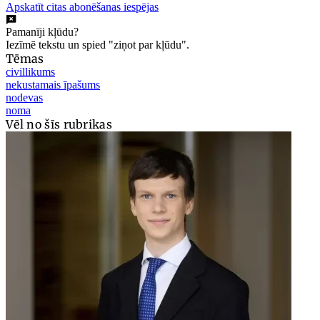
Apskatīt citas abonēšanas iespējas
Pamanīji kļūdu?
Iezīmē tekstu un spied "ziņot par kļūdu".
Tēmas
civillikums
nekustamais īpašums
nodevas
noma
Vēl no šīs rubrikas