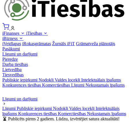
iFinanses
iTiesības
iBizness
iVeidlapas
iRokasgrāmatas
Žurnāls iFiT
Grāmatveža plānotājs
Pasākumi
Līgumi un darījumi
Pieredze
Darba tiesības
Lietvedība
Tiesvedības
Publiskie iepirkumi
Nodokļi
Valdes locekļi
Intelektuālais īpašums
Konkurences tiesības
Komerctiesības
Līgumi
Nekustamais īpašums
Līgumi un darījumi
Līgumi
Publiskie iepirkumi
Nodokļi
Valdes locekļi
Intelektuālais
īpašums
Konkurences tiesības
Komerctiesības
Nekustamais īpašums
Publicēts pirms 2 gadiem. Lūdzu, izvērtējiet satura aktualitāti!