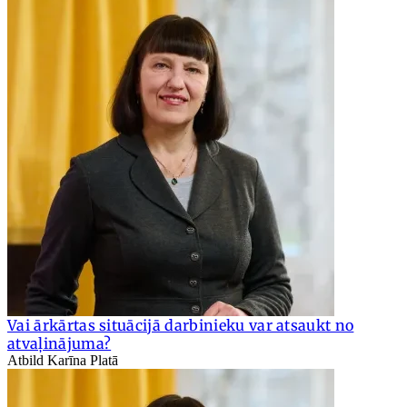
Vai ārkārtas situācijā darbinieku var atsaukt no
atvaļinājuma?
Atbild Karīna Platā