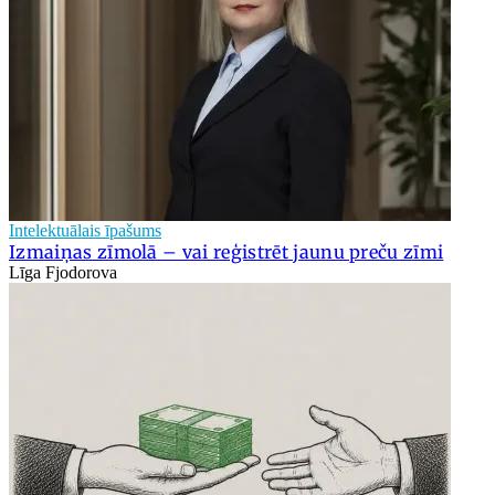
Intelektuālais īpašums
Izmaiņas zīmolā – vai reģistrēt jaunu preču zīmi
Līga Fjodorova