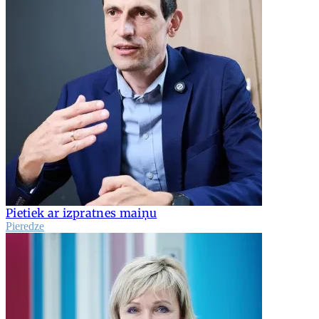
Pietiek ar izpratnes maiņu
Pieredze