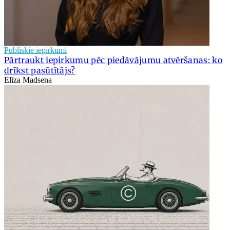
Publiskie iepirkumi
Pārtraukt iepirkumu pēc piedāvājumu atvēršanas: ko
drīkst pasūtītājs?
Elīza Madsena