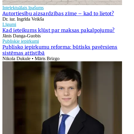
Intelektuālais īpašums
Autortiesību aizsardzības zīme – kad to lietot?
Dr. iur. Ingrīda Veikša
Līgumi
Kad ieteikums kļūst par maksas pakalpojumu?
Jānis Danga-Guobis
Publiskie iepirkumi
Publisko iepirkumu reforma: būtisks pavērsiens
sistēmas attīstībā
Nikola Dukule • Māris Brizgo