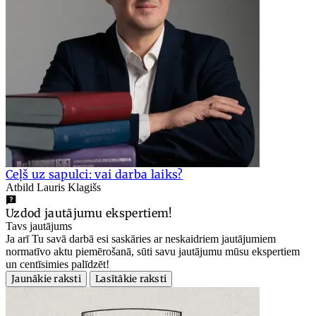
Ceļš uz sapulci: vai darba laiks?
Atbild Lauris Klagišs
Uzdod jautājumu ekspertiem!
Tavs jautājums
Ja arī Tu savā darbā esi saskāries ar neskaidriem jautājumiem
normatīvo aktu piemērošanā, sūti savu jautājumu mūsu ekspertiem
un centīsimies palīdzēt!
Jaunākie raksti
Lasītākie raksti