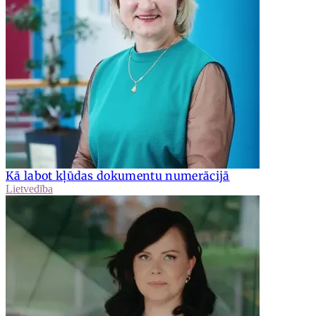
Kā labot kļūdas dokumentu numerācijā
Lietvedība