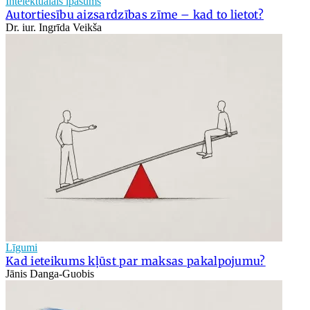
Intelektuālais īpašums
Autortiesību aizsardzības zīme – kad to lietot?
Dr. iur. Ingrīda Veikša
Līgumi
Kad ieteikums kļūst par maksas pakalpojumu?
Jānis Danga-Guobis