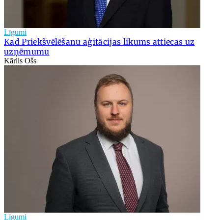
Līgumi
Kad Priekšvēlēšanu aģitācijas likums attiecas uz
uzņēmumu
Kārlis Ošs
Līgumi