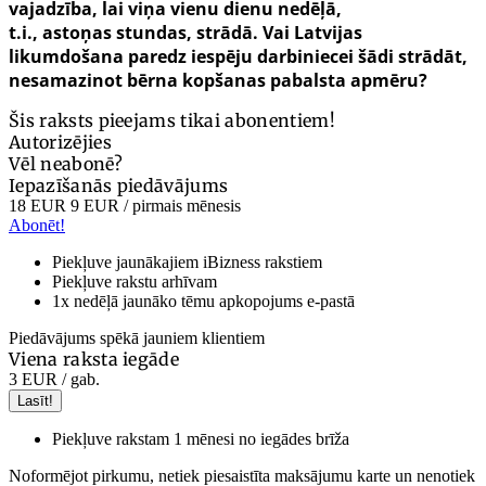
vajadzība, lai viņa vienu dienu nedēļā,
t.i., astoņas
stundas, strādā. Vai Latvijas
likumdošana paredz iespēju darbiniecei šādi strādāt,
nesamazinot bērna kopšanas pabalsta apmēru?
Šis raksts pieejams tikai abonentiem!
Autorizējies
Vēl neabonē?
Iepazīšanās piedāvājums
18 EUR
9 EUR
/ pirmais mēnesis
Abonēt!
Piekļuve jaunākajiem iBizness rakstiem
Piekļuve rakstu arhīvam
1x nedēļā jaunāko tēmu apkopojums e-pastā
Piedāvājums spēkā jauniem klientiem
Viena raksta iegāde
3 EUR
/ gab.
Lasīt!
Piekļuve rakstam 1 mēnesi no iegādes brīža
Noformējot pirkumu, netiek piesaistīta maksājumu karte un nenotiek