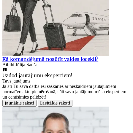
Kā komandējumā nosūtīt valdes locekli?
Atbild Jūlija Sauša
Uzdod jautājumu ekspertiem!
Tavs jautājums
Ja arī Tu savā darbā esi saskāries ar neskaidriem jautājumiem
normatīvo aktu piemērošanā, sūti savu jautājumu mūsu ekspertiem
un centīsimies palīdzēt!
Jaunākie raksti
Lasītākie raksti