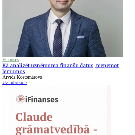
Finanses
Kā analizēt uzņēmuma finanšu datus, pieņemot
lēmumus
Arvīds Kostomārovs
Uz rubriku >