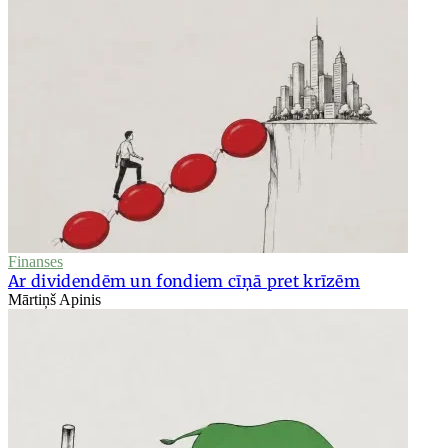
Finanses
Ar dividendēm un fondiem cīņā pret krīzēm
Mārtiņš Apinis