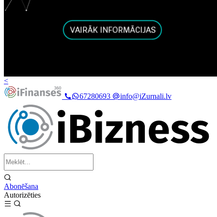
<
67280693
info@iZurnali.lv
Abonēšana
Autorizēties