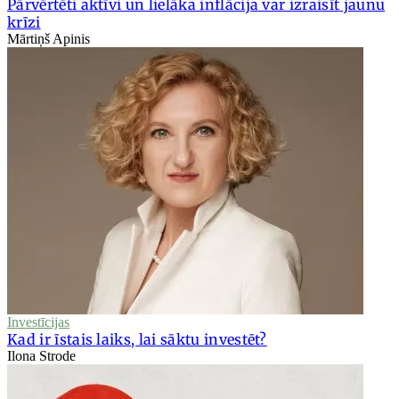
Pārvērtēti aktīvi un lielāka inflācija var izraisīt jaunu
krīzi
Mārtiņš Apinis
Investīcijas
Kad ir īstais laiks, lai sāktu investēt?
Ilona Strode