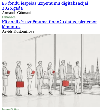
ES fondu iespējas uzņēmumu digitalizācijai
2026.gadā
Armands Gūtmanis
Finanses
Kā analizēt uzņēmuma finanšu datus, pieņemot
lēmumus
Arvīds Kostomārovs
Investīcijas