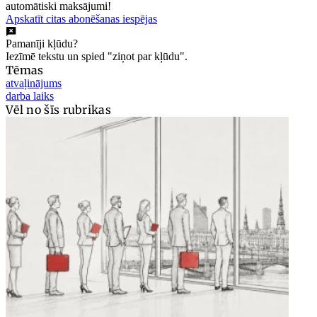
automātiski maksājumi!
Apskatīt citas abonēšanas iespējas
Pamanīji kļūdu?
Iezīmē tekstu un spied "ziņot par kļūdu".
Tēmas
atvaļinājums
darba laiks
Vēl no šīs rubrikas