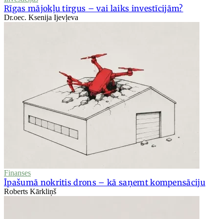
Rīgas mājokļu tirgus – vai laiks investīcijām?
Dr.oec. Ksenija Ijevļeva
Finanses
Īpašumā nokritis drons – kā saņemt kompensāciju
Roberts Kārkliņš