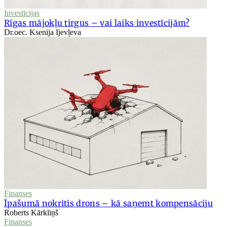
Investīcijas
Rīgas mājokļu tirgus – vai laiks investīcijām?
Dr.oec. Ksenija Ijevļeva
Finanses
Īpašumā nokritis drons – kā saņemt kompensāciju
Roberts Kārkliņš
Finanses