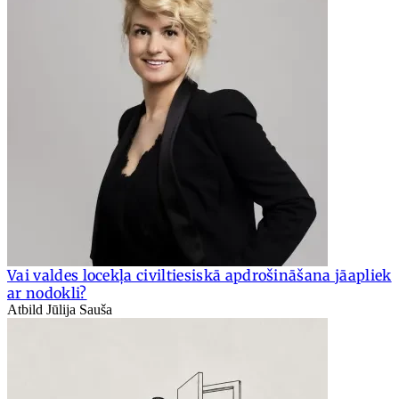
Vai valdes locekļa civiltiesiskā apdrošināšana jāapliek
ar nodokli?
Atbild Jūlija Sauša