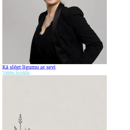
Kā slēgt līgumu ar sevi
Valdes loceklis