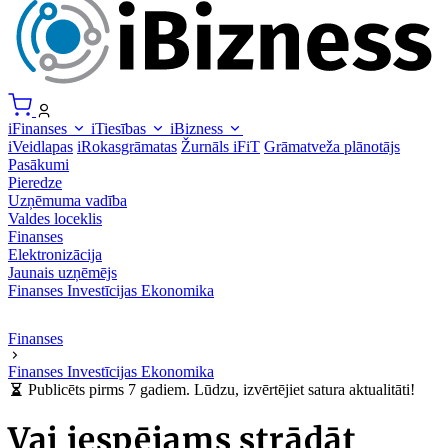
iFinanses
iTiesības
iBizness
iVeidlapas
iRokasgrāmatas
Žurnāls iFiT
Grāmatveža plānotājs
Pasākumi
Pieredze
Uzņēmuma vadība
Valdes loceklis
Finanses
Elektronizācija
Jaunais uzņēmējs
Finanses
Investīcijas
Ekonomika
Finanses
Finanses
Investīcijas
Ekonomika
Publicēts pirms 7 gadiem. Lūdzu, izvērtējiet satura aktualitāti!
Vai iespējams strādāt