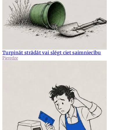
Turpināt strādāt vai slēgt ciet saimniecību
Pieredze