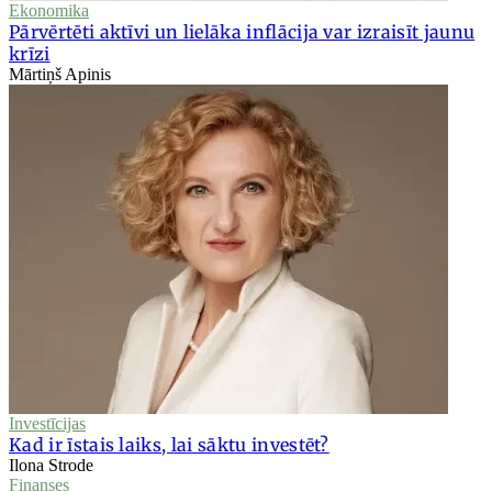
Ekonomika
Pārvērtēti aktīvi un lielāka inflācija var izraisīt jaunu
krīzi
Mārtiņš Apinis
Investīcijas
Kad ir īstais laiks, lai sāktu investēt?
Ilona Strode
Finanses