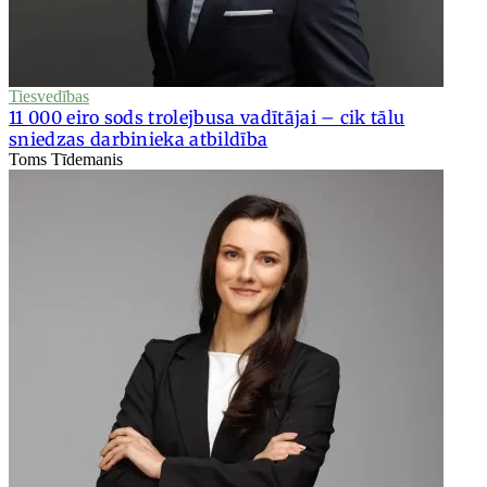
Tiesvedības
11 000 eiro sods trolejbusa vadītājai – cik tālu
sniedzas darbinieka atbildība
Toms Tīdemanis