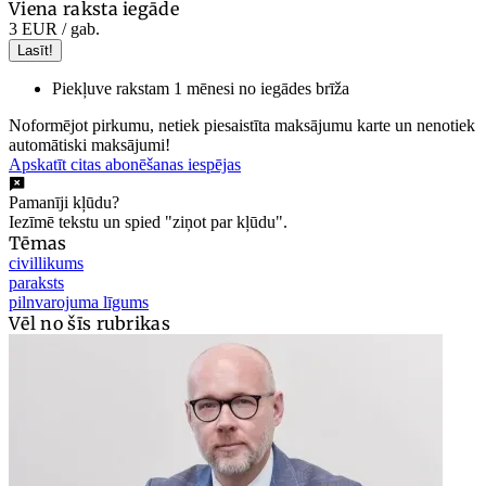
Viena raksta iegāde
3 EUR
/ gab.
Lasīt!
Piekļuve rakstam 1 mēnesi no iegādes brīža
Noformējot pirkumu, netiek piesaistīta maksājumu karte un nenotiek
automātiski maksājumi!
Apskatīt citas abonēšanas iespējas
Pamanīji kļūdu?
Iezīmē tekstu un spied "ziņot par kļūdu".
Tēmas
civillikums
paraksts
pilnvarojuma līgums
Vēl no šīs rubrikas