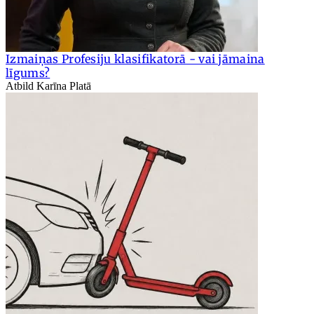
Izmaiņas Profesiju klasifikatorā - vai jāmaina
līgums?
Atbild Karīna Platā