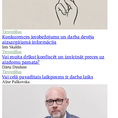
Tiesvedības
Konkurences ierobežojums un darba devēja
aizsargājamā informācija
Ints Skaldis
Tiesvedības
Vai muita drīkst konfiscēt un iznīcināt preces uz
aizdomu pamata?
Dārta Dindune
Tiesvedības
Vai ceļā pavadītais laikposms ir darba laiks
Alise Paškovska