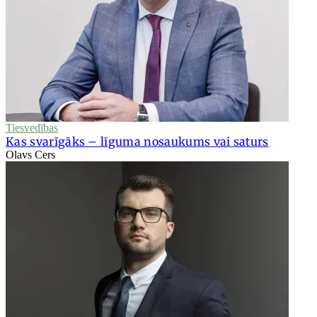
Tiesvedības
Kas svarīgāks – līguma nosaukums vai saturs
Olavs Cers