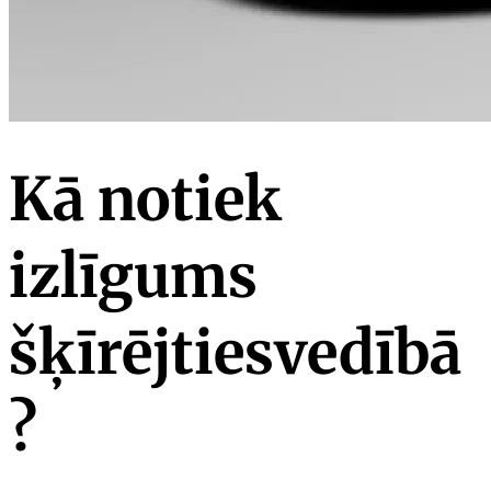
Kā notiek
izlīgums
šķīrējtiesvedībā
?