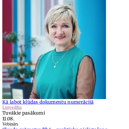
Kā labot kļūdas dokumentu numerācijā
Lietvedība
Tuvākie pasākumi
11.08.
Vebinārs