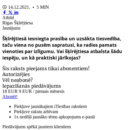
14.12.2021. • 5 MIN
Atbild
Rīgas Šķīrējtiesa
Jautājums
Šķīrējtiesā iesniegta prasība un uzsākta tiesvedība,
taču viena no pusēm sapratusi, ka radies pamats
vienoties par izlīgumu. Vai šķīrējtiesa atbalsta šādu
iespēju, un kā praktiski jārīkojas?
Šis raksts pieejams tikai abonentiem!
Autorizējies
Vēl neabonē?
Iepazīšanās piedāvājums
18 EUR
9 EUR
/ pirmais mēnesis
Abonēt!
Piekļuve jaunākajiem iTiesības rakstiem
Piekļuve rakstu arhīvam
1x nedēļā jaunāko tēmu apkopojums e-pastā
Piedāvājums spēkā jauniem klientiem