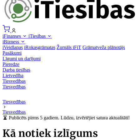
iFinanses
iTiesības
iBizness
iVeidlapas
iRokasgrāmatas
Žurnāls iFiT
Grāmatveža plānotājs
Pasākumi
Līgumi un darījumi
Pieredze
Darba tiesības
Lietvedība
Tiesvedības
Tiesvedības
Tiesvedības
Tiesvedības
Publicēts pirms 5 gadiem. Lūdzu, izvērtējiet satura aktualitāti!
Kā notiek izlīgums