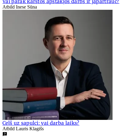
Vai pārāk karstos apstākļos darbs ir jāpārtrauc?
Atbild Inese Sūna
Ceļš uz sapulci: vai darba laiks?
Atbild Lauris Klagišs