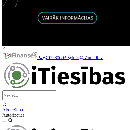
<
67280693
info@iZurnali.lv
Abonēšana
Autorizēties