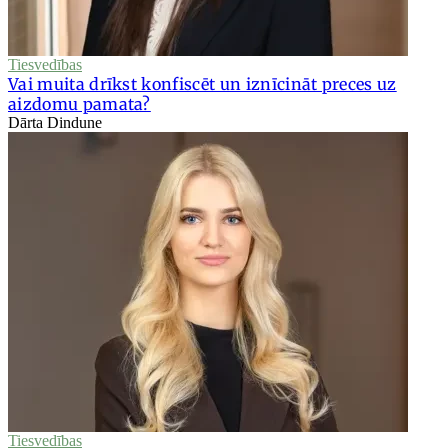
Tiesvedības
Vai muita drīkst konfiscēt un iznīcināt preces uz
aizdomu pamata?
Dārta Dindune
Tiesvedības