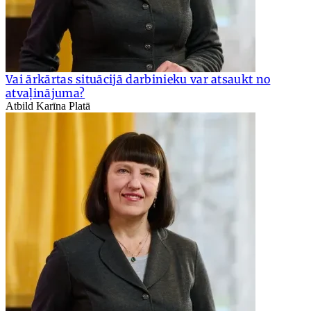
Vai ārkārtas situācijā darbinieku var atsaukt no
atvaļinājuma?
Atbild Karīna Platā