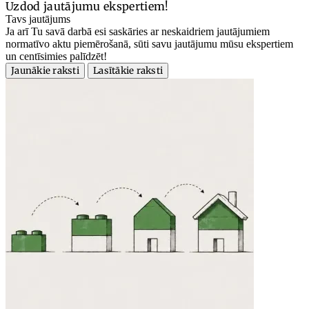
Uzdod jautājumu ekspertiem!
Tavs jautājums
Ja arī Tu savā darbā esi saskāries ar neskaidriem jautājumiem
normatīvo aktu piemērošanā, sūti savu jautājumu mūsu ekspertiem
un centīsimies palīdzēt!
Jaunākie raksti
Lasītākie raksti