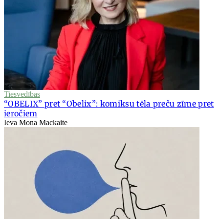
Tiesvedības
“OBELIX” pret “Obelix”: komiksu tēla preču zīme pret
ieročiem
Ieva Mona Mackaite