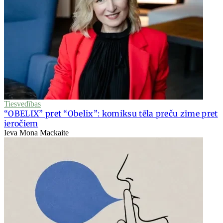
Tiesvedības
“OBELIX” pret “Obelix”: komiksu tēla preču zīme pret
ieročiem
Ieva Mona Mackaite