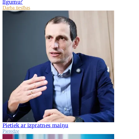
līgumu?
Darba tiesības
Pietiek ar izpratnes maiņu
Pieredze