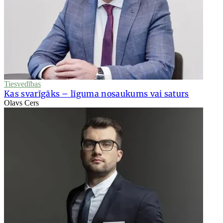
Tiesvedības
Kas svarīgāks – līguma nosaukums vai saturs
Olavs Cers