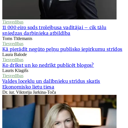
Tiesvedības
11 000 eiro sods trolejbusa vadītājai – cik tālu
sniedzas darbinieka atbildība
Toms Tīdemanis
Tiesvedības
Kā pierādīt negūto peļņu publisko iepirkumu strīdos
Laura Balode
Tiesvedības
Ko drīkst un ko nedrīkt publicēt blogos?
Lauris Klagišs
Tiesvedības
Valdes locekļu un dalībnieku strīdus skatīs
Ekonomisko lietu tiesa
Dr. iur. Viktorija Jarkina-Toča