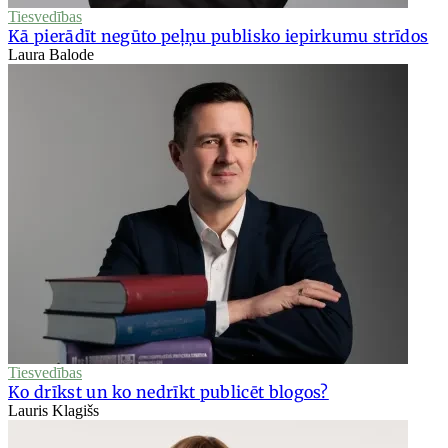
Tiesvedības
Kā pierādīt negūto peļņu publisko iepirkumu strīdos
Laura Balode
Tiesvedības
Ko drīkst un ko nedrīkt publicēt blogos?
Lauris Klagišs