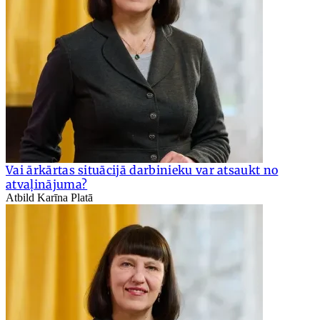
Vai ārkārtas situācijā darbinieku var atsaukt no
atvaļinājuma?
Atbild Karīna Platā