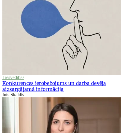
Tiesvedības
Konkurences ierobežojums un darba devēja
aizsargājamā informācija
Ints Skaldis