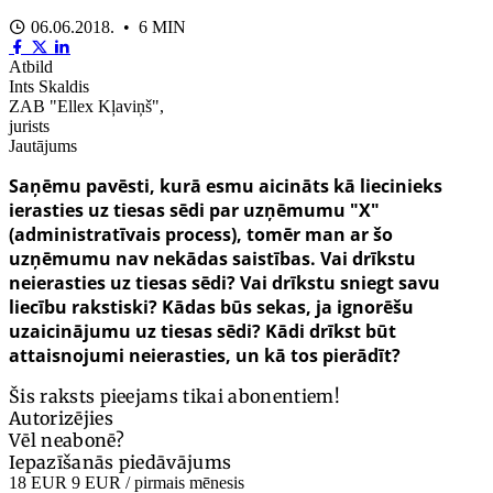
06.06.2018. • 6 MIN
Atbild
Ints Skaldis
ZAB "Ellex Kļaviņš",
jurists
Jautājums
Saņēmu pavēsti, kurā esmu aicināts kā liecinieks
ierasties uz tiesas sēdi par uzņēmumu "X"
(administratīvais process), tomēr man ar šo
uzņēmumu nav nekādas saistības. Vai drīkstu
neierasties uz tiesas sēdi? Vai drīkstu sniegt savu
liecību rakstiski? Kādas būs sekas, ja ignorēšu
uzaicinājumu uz tiesas sēdi? Kādi drīkst būt
attaisnojumi neierasties, un kā tos pierādīt?
Šis raksts pieejams tikai abonentiem!
Autorizējies
Vēl neabonē?
Iepazīšanās piedāvājums
18 EUR
9 EUR
/ pirmais mēnesis