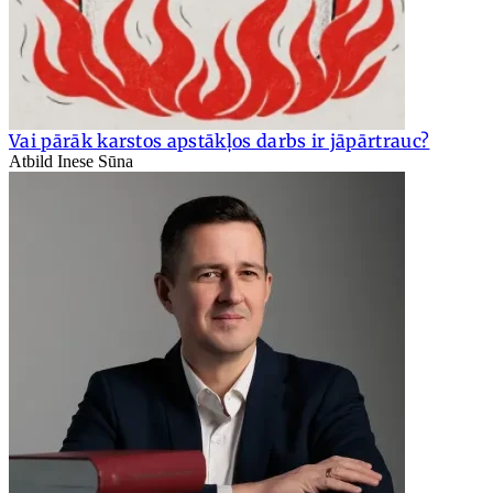
Vai pārāk karstos apstākļos darbs ir jāpārtrauc?
Atbild Inese Sūna