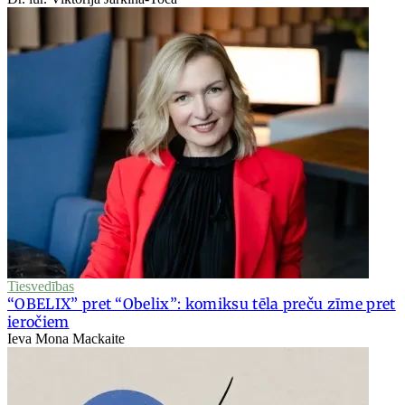
Tiesvedības
“OBELIX” pret “Obelix”: komiksu tēla preču zīme pret
ieročiem
Ieva Mona Mackaite