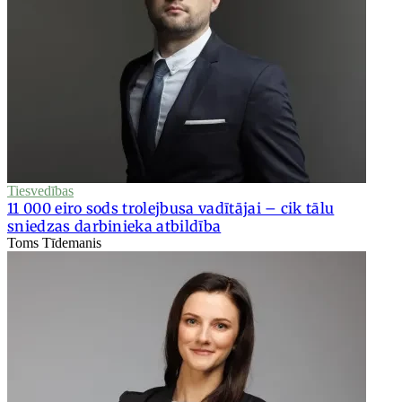
Tiesvedības
11 000 eiro sods trolejbusa vadītājai – cik tālu
sniedzas darbinieka atbildība
Toms Tīdemanis