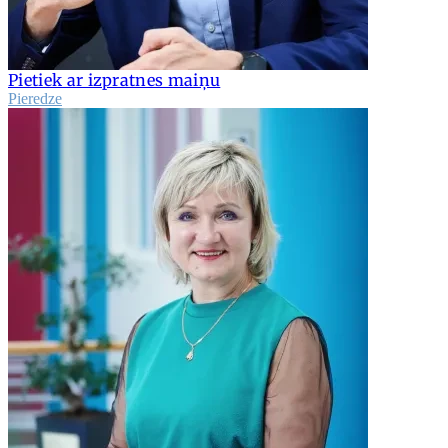
Pietiek ar izpratnes maiņu
Pieredze