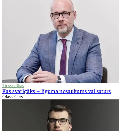
Tiesvedības
Kas svarīgāks – līguma nosaukums vai saturs
Olavs Cers