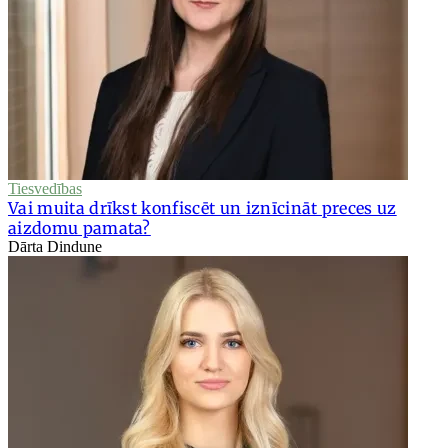
Tiesvedības
Vai muita drīkst konfiscēt un iznīcināt preces uz
aizdomu pamata?
Dārta Dindune