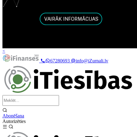
<
67280693
info@iZurnali.lv
Abonēšana
Autorizēties