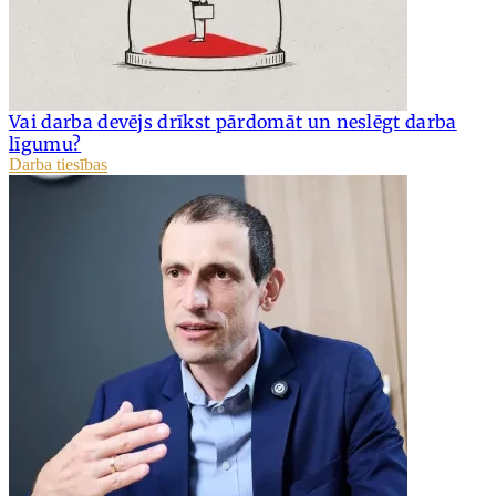
Vai darba devējs drīkst pārdomāt un neslēgt darba
līgumu?
Darba tiesības