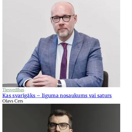
Tiesvedības
Kas svarīgāks – līguma nosaukums vai saturs
Olavs Cers