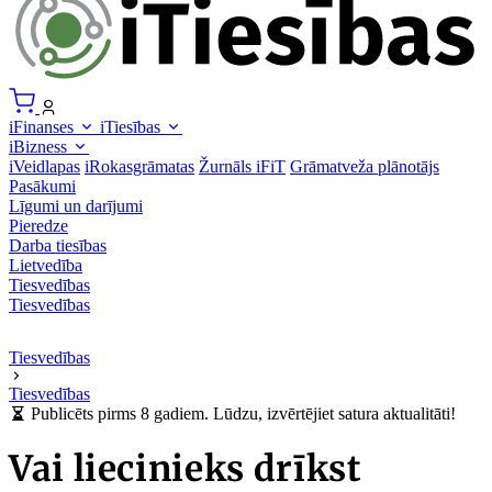
iFinanses
iTiesības
iBizness
iVeidlapas
iRokasgrāmatas
Žurnāls iFiT
Grāmatveža plānotājs
Pasākumi
Līgumi un darījumi
Pieredze
Darba tiesības
Lietvedība
Tiesvedības
Tiesvedības
Tiesvedības
Tiesvedības
Publicēts pirms 8 gadiem. Lūdzu, izvērtējiet satura aktualitāti!
Vai liecinieks drīkst