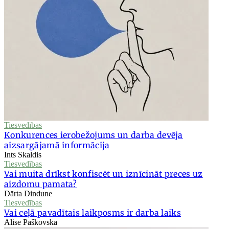
Tiesvedības
Konkurences ierobežojums un darba devēja
aizsargājamā informācija
Ints Skaldis
Tiesvedības
Vai muita drīkst konfiscēt un iznīcināt preces uz
aizdomu pamata?
Dārta Dindune
Tiesvedības
Vai ceļā pavadītais laikposms ir darba laiks
Alise Paškovska