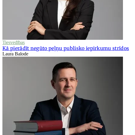
Tiesvedības
Kā pierādīt negūto peļņu publisko iepirkumu strīdos
Laura Balode