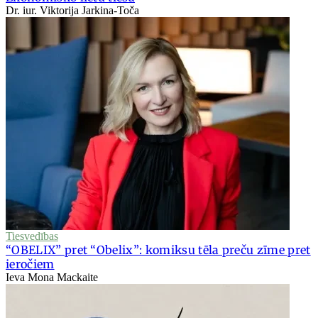
Dr. iur. Viktorija Jarkina-Toča
Tiesvedības
“OBELIX” pret “Obelix”: komiksu tēla preču zīme pret
ieročiem
Ieva Mona Mackaite