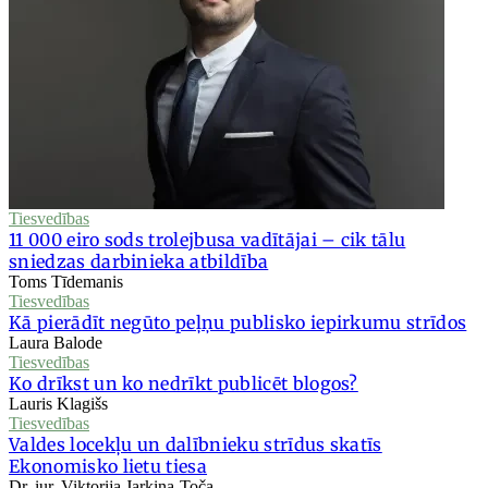
Tiesvedības
11 000 eiro sods trolejbusa vadītājai – cik tālu
sniedzas darbinieka atbildība
Toms Tīdemanis
Tiesvedības
Kā pierādīt negūto peļņu publisko iepirkumu strīdos
Laura Balode
Tiesvedības
Ko drīkst un ko nedrīkt publicēt blogos?
Lauris Klagišs
Tiesvedības
Valdes locekļu un dalībnieku strīdus skatīs
Ekonomisko lietu tiesa
Dr. iur. Viktorija Jarkina-Toča