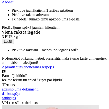
Abonēt!
Piekļuve jaunākajiem iTiesības rakstiem
Piekļuve rakstu arhīvam
1x nedēļā jaunāko tēmu apkopojums e-pastā
Piedāvājums spēkā jauniem klientiem
Viena raksta iegāde
3 EUR
/ gab.
Lasīt!
Piekļuve rakstam 1 mēnesi no iegādes brīža
Noformējot pirkumu, netiek piesaistīta maksājumu karte un nenotiek
automātiski maksājumi!
Apskatīt citas abonēšanas iespējas
Pamanīji kļūdu?
Iezīmē tekstu un spied "ziņot par kļūdu".
Tēmas
attaisnojuma dokumenti
darbnespēja
sankcijas
Vēl no šīs rubrikas