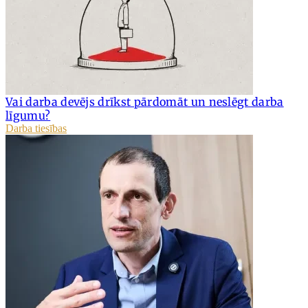
Vai darba devējs drīkst pārdomāt un neslēgt darba
līgumu?
Darba tiesības