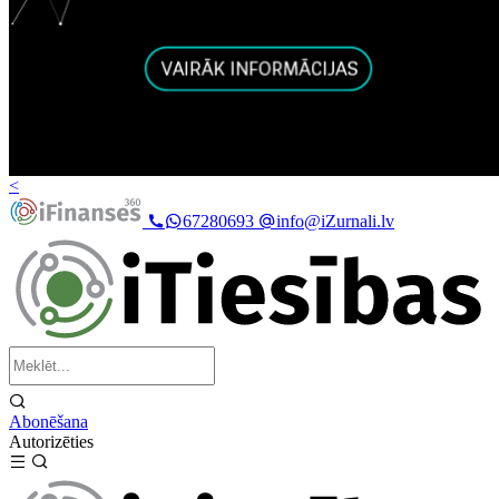
<
67280693
info@iZurnali.lv
Abonēšana
Autorizēties