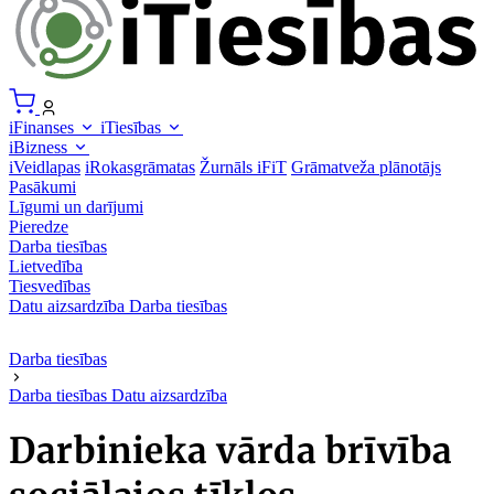
iFinanses
iTiesības
iBizness
iVeidlapas
iRokasgrāmatas
Žurnāls iFiT
Grāmatveža plānotājs
Pasākumi
Līgumi un darījumi
Pieredze
Darba tiesības
Lietvedība
Tiesvedības
Datu aizsardzība
Darba tiesības
Darba tiesības
Darba tiesības
Datu aizsardzība
Darbinieka vārda brīvība