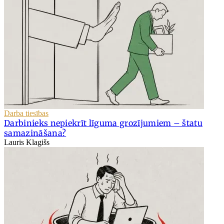
Darba tiesības
Darbinieks nepiekrīt līguma grozījumiem – štatu
samazināšana?
Lauris Klagišs