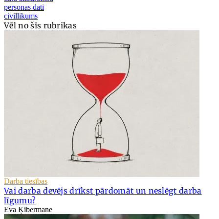
personas dati
civillikums
Vēl no šīs rubrikas
Darba tiesības
Vai darba devējs drīkst pārdomāt un neslēgt darba
līgumu?
Eva Ķibermane