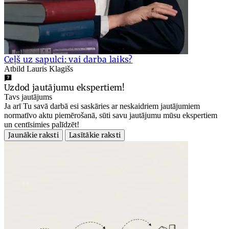
Ceļš uz sapulci: vai darba laiks?
Atbild Lauris Klagišs
Uzdod jautājumu ekspertiem!
Tavs jautājums
Ja arī Tu savā darbā esi saskāries ar neskaidriem jautājumiem
normatīvo aktu piemērošanā, sūti savu jautājumu mūsu ekspertiem
un centīsimies palīdzēt!
Jaunākie raksti
Lasītākie raksti