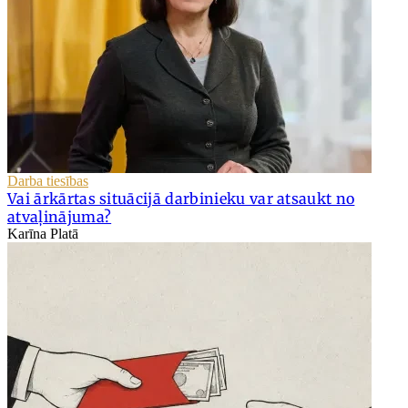
Darba tiesības
Vai ārkārtas situācijā darbinieku var atsaukt no
atvaļinājuma?
Karīna Platā