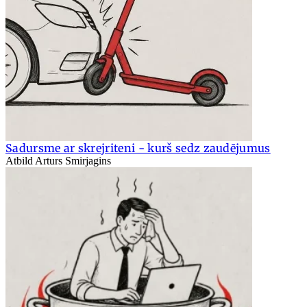
Sadursme ar skrejriteni - kurš sedz zaudējumus
Atbild Arturs Smirjagins