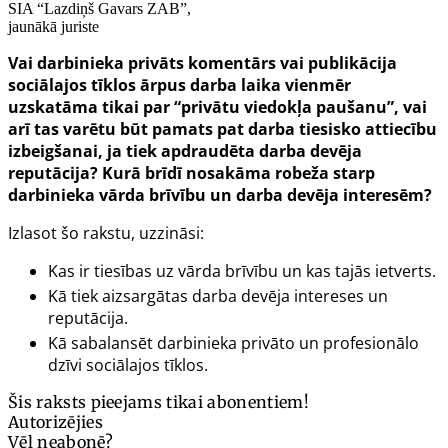
SIA “Lazdiņš Gavars ZAB”,
jaunākā juriste
Vai darbinieka privāts komentārs vai publikācija
sociālajos tīklos ārpus darba laika vienmēr
uzskatāma tikai par “privātu viedokļa paušanu”, vai
arī tas varētu būt pamats pat darba tiesisko attiecību
izbeigšanai, ja tiek apdraudēta darba devēja
reputācija? Kurā brīdī nosakāma robeža starp
darbinieka vārda brīvību un darba devēja interesēm?
Izlasot šo rakstu, uzzināsi:
Kas ir tiesības uz vārda brīvību un kas tajās ietverts.
Kā tiek aizsargātas darba devēja intereses un
reputācija.
Kā sabalansēt darbinieka privāto un profesionālo
dzīvi sociālajos tīklos.
Šis raksts pieejams tikai abonentiem!
Autorizējies
Vēl neabonē?