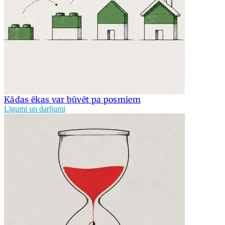
Kādas ēkas var būvēt pa posmiem
Līgumi un darījumi