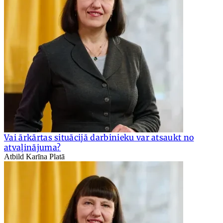
Vai ārkārtas situācijā darbinieku var atsaukt no
atvaļinājuma?
Atbild Karīna Platā