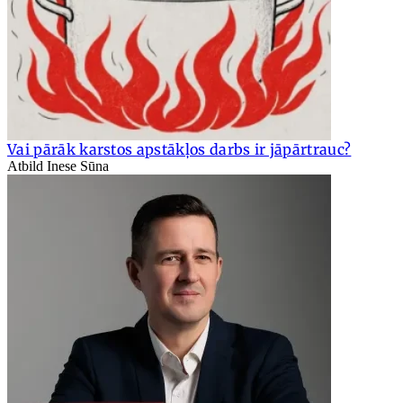
Vai pārāk karstos apstākļos darbs ir jāpārtrauc?
Atbild Inese Sūna