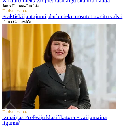
Vai darbinieks var pieprasīt algu skaidrā naudā
Jānis Danga-Guobis
Darba tiesības
Praktiski jautājumi, darbinieku nosūtot uz citu valsti
Dana Gaikeviča
Darba tiesības
Izmaiņas Profesiju klasifikatorā - vai jāmaina
līgums?