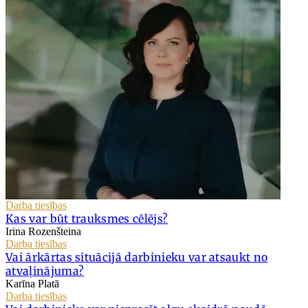
Darba tiesības
Kas var būt trauksmes cēlējs?
Irina Rozenšteina
Darba tiesības
Vai ārkārtas situācijā darbinieku var atsaukt no
atvaļinājuma?
Karīna Platā
Darba tiesības