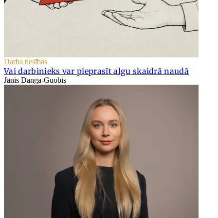
Darba tiesības
Vai darbinieks var pieprasīt algu skaidrā naudā
Jānis Danga-Guobis