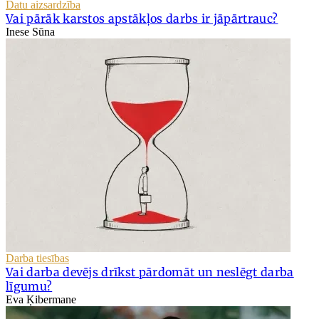
Datu aizsardzība
Vai pārāk karstos apstākļos darbs ir jāpārtrauc?
Inese Sūna
Darba tiesības
Vai darba devējs drīkst pārdomāt un neslēgt darba
līgumu?
Eva Ķibermane