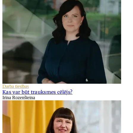
Darba tiesības
Kas var būt trauksmes cēlējs?
Irina Rozenšteina