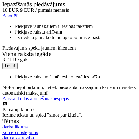
Iepazīšanās piedāvājums
18 EUR
9 EUR
/ pirmais mēnesis
Abonēt!
Piekļuve jaunākajiem iTiesības rakstiem
Piekļuve rakstu arhīvam
1x nedēļā jaunāko tēmu apkopojums e-pastā
Piedāvājums spēkā jauniem klientiem
Viena raksta iegāde
3 EUR
/ gab.
Lasīt!
Piekļuve rakstam 1 mēnesi no iegādes brīža
Noformējot pirkumu, netiek piesaistīta maksājumu karte un nenotiek
automātiski maksājumi!
Apskatīt citas abonēšanas iespējas
Pamanīji kļūdu?
Iezīmē tekstu un spied "ziņot par kļūdu".
Tēmas
darba likums
komercnoslēpums
datu aizsardzība