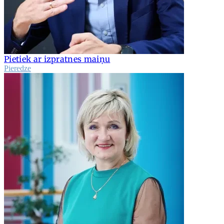
Pietiek ar izpratnes maiņu
Pieredze