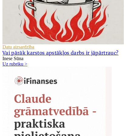
Datu aizsardzība
Vai pārāk karstos apstākļos darbs ir jāpārtrauc?
Inese Sūna
Uz rubriku >