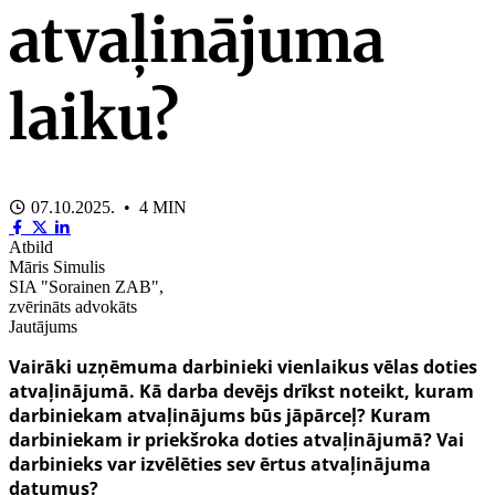
atvaļinājuma
laiku?
07.10.2025. • 4 MIN
Atbild
Māris Simulis
SIA "Sorainen ZAB",
zvērināts advokāts
Jautājums
Vairāki uzņēmuma darbinieki vienlaikus vēlas doties
atvaļinājumā. Kā darba devējs drīkst noteikt, kuram
darbiniekam atvaļinājums būs jāpārceļ? Kuram
darbiniekam ir priekšroka doties atvaļinājumā? Vai
darbinieks var izvēlēties sev ērtus atvaļinājuma
datumus?