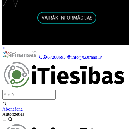
<
67280693
info@iZurnali.lv
Abonēšana
Autorizēties