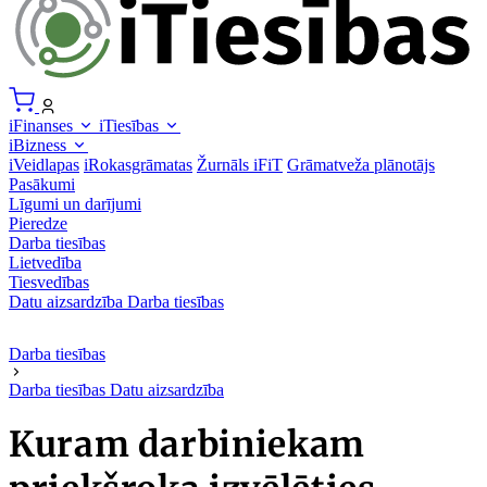
iFinanses
iTiesības
iBizness
iVeidlapas
iRokasgrāmatas
Žurnāls iFiT
Grāmatveža plānotājs
Pasākumi
Līgumi un darījumi
Pieredze
Darba tiesības
Lietvedība
Tiesvedības
Datu aizsardzība
Darba tiesības
Darba tiesības
Darba tiesības
Datu aizsardzība
Kuram darbiniekam