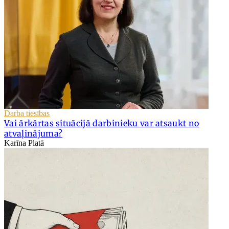
Darba tiesības
Vai ārkārtas situācijā darbinieku var atsaukt no
atvaļinājuma?
Karīna Platā