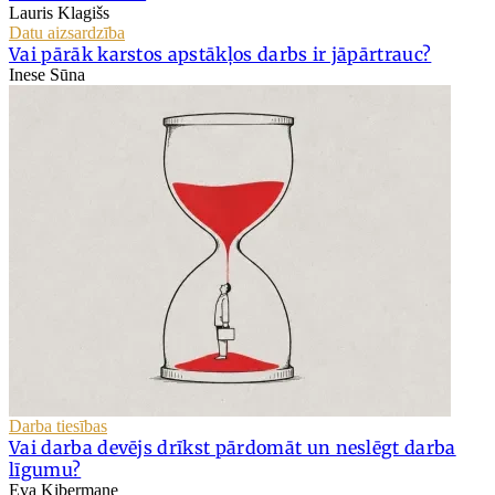
Lauris Klagišs
Datu aizsardzība
Vai pārāk karstos apstākļos darbs ir jāpārtrauc?
Inese Sūna
Darba tiesības
Vai darba devējs drīkst pārdomāt un neslēgt darba
līgumu?
Eva Ķibermane