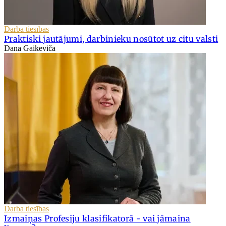
Darba tiesības
Praktiski jautājumi, darbinieku nosūtot uz citu valsti
Dana Gaikeviča
Darba tiesības
Izmaiņas Profesiju klasifikatorā - vai jāmaina