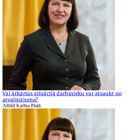
Vai ārkārtas situācijā darbinieku var atsaukt no
atvaļinājuma?
Atbild Karīna Platā