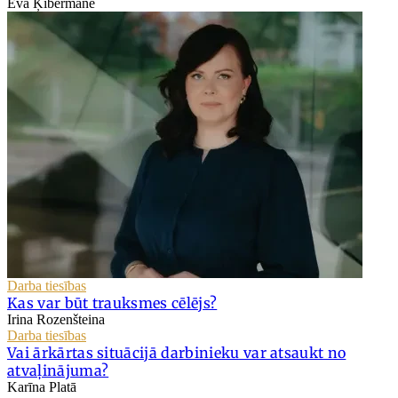
Eva Ķibermane
Darba tiesības
Kas var būt trauksmes cēlējs?
Irina Rozenšteina
Darba tiesības
Vai ārkārtas situācijā darbinieku var atsaukt no
atvaļinājuma?
Karīna Platā