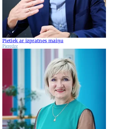
Pietiek ar izpratnes maiņu
Pieredze