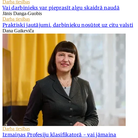
Darba tiesības
Vai darbinieks var pieprasīt algu skaidrā naudā
Jānis Danga-Guobis
Darba tiesības
Praktiski jautājumi, darbinieku nosūtot uz citu valsti
Dana Gaikeviča
Darba tiesības
Izmaiņas Profesiju klasifikatorā - vai jāmaina