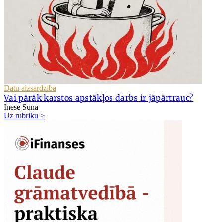
Datu aizsardzība
Vai pārāk karstos apstākļos darbs ir jāpārtrauc?
Inese Sūna
Uz rubriku >