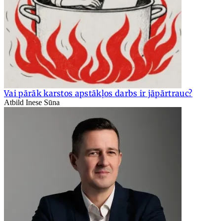
Vai pārāk karstos apstākļos darbs ir jāpārtrauc?
Atbild Inese Sūna