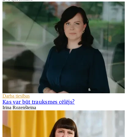
Darba tiesības
Kas var būt trauksmes cēlējs?
Irina Rozenšteina