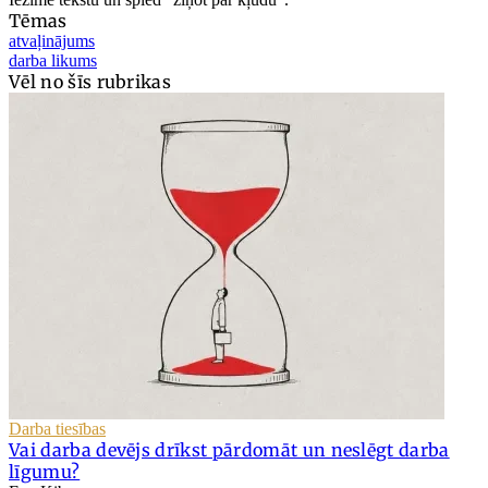
Tēmas
atvaļinājums
darba likums
Vēl no šīs rubrikas
Darba tiesības
Vai darba devējs drīkst pārdomāt un neslēgt darba
līgumu?