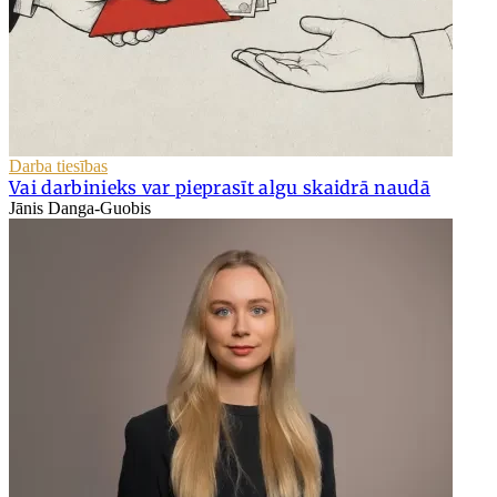
Darba tiesības
Vai darbinieks var pieprasīt algu skaidrā naudā
Jānis Danga-Guobis