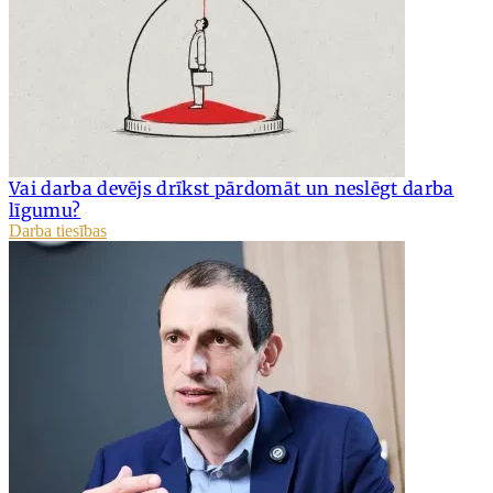
Vai darba devējs drīkst pārdomāt un neslēgt darba
līgumu?
Darba tiesības