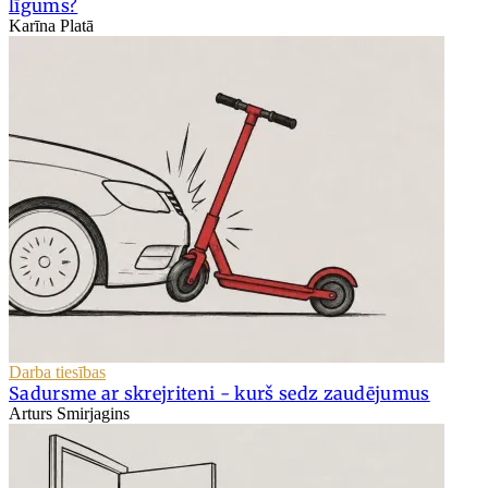
līgums?
Karīna Platā
Darba tiesības
Sadursme ar skrejriteni - kurš sedz zaudējumus
Arturs Smirjagins