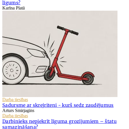
līgums?
Karīna Platā
Darba tiesības
Sadursme ar skrejriteni - kurš sedz zaudējumus
Arturs Smirjagins
Darba tiesības
Darbinieks nepiekrīt līguma grozījumiem – štatu
samazināšana?