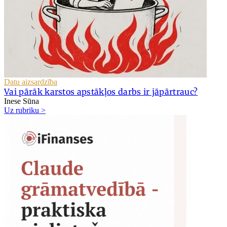
Datu aizsardzība
Vai pārāk karstos apstākļos darbs ir jāpārtrauc?
Inese Sūna
Uz rubriku >