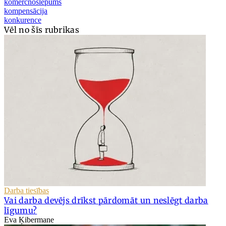
komercnoslēpums
kompensācija
konkurence
Vēl no šīs rubrikas
Darba tiesības
Vai darba devējs drīkst pārdomāt un neslēgt darba
līgumu?
Eva Ķibermane