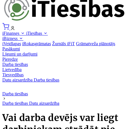
iFinanses
iTiesības
iBizness
iVeidlapas
iRokasgrāmatas
Žurnāls iFiT
Grāmatveža plānotājs
Pasākumi
Līgumi un darījumi
Pieredze
Darba tiesības
Lietvedība
Tiesvedības
Datu aizsardzība
Darba tiesības
Darba tiesības
Darba tiesības
Datu aizsardzība
Vai darba devējs var liegt