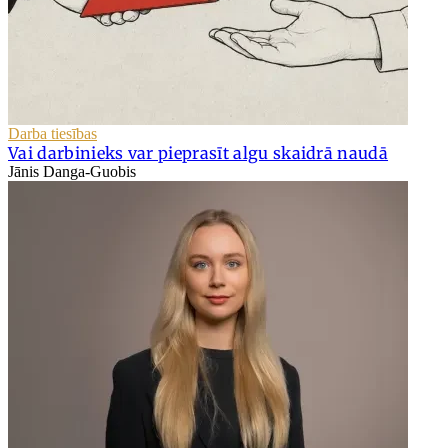
Darba tiesības
Vai darbinieks var pieprasīt algu skaidrā naudā
Jānis Danga-Guobis