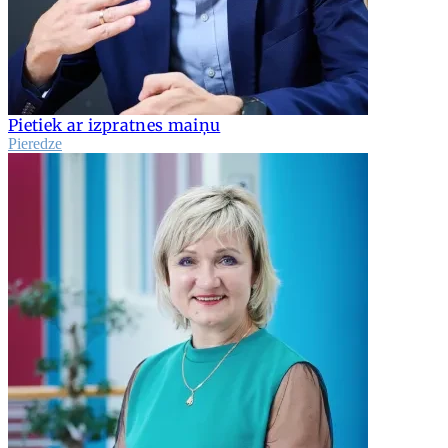
Pietiek ar izpratnes maiņu
Pieredze