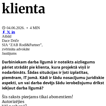
klienta
04.06.2026. • 4 MIN
Atbild
Dace Driče
SIA “ZAB Rodl&Partner”,
zvērināta advokāte
Jautājums
Darbiniekam darba līgumā ir noteikts aizliegums
pāriet strādāt pie klienta, kura projektā viņš ir
nodarbināts. Šādas situācijas ir ļoti izplatītas,
piemēram, IT jomā. Kādi ir šādu nosacījumu juridiskie
aspekti, un vai darba devējs šādu ierobežojumu drīkst
iekļaut darba līgumā?
Šis raksts pieejams tikai abonentiem!
Autorizējies