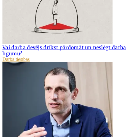
Vai darba devējs drīkst pārdomāt un neslēgt darba
līgumu?
Darba tiesības