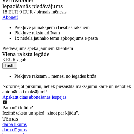
Vēl neabonē?
Iepazīšanās piedāvājums
18 EUR
9 EUR
/ pirmais mēnesis
Abonēt!
Piekļuve jaunākajiem iTiesības rakstiem
Piekļuve rakstu arhīvam
1x nedēļā jaunāko tēmu apkopojums e-pastā
Piedāvājums spēkā jauniem klientiem
Viena raksta iegāde
3 EUR
/ gab.
Lasīt!
Piekļuve rakstam 1 mēnesi no iegādes brīža
Noformējot pirkumu, netiek piesaistīta maksājumu karte un nenotiek
automātiski maksājumi!
Apskatīt citas abonēšanas iespējas
Pamanīji kļūdu?
Iezīmē tekstu un spied "ziņot par kļūdu".
Tēmas
darba likums
darba līgums