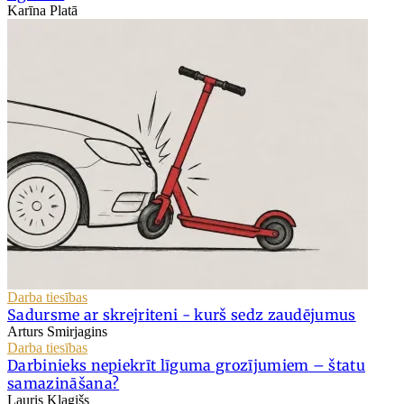
Karīna Platā
Darba tiesības
Sadursme ar skrejriteni - kurš sedz zaudējumus
Arturs Smirjagins
Darba tiesības
Darbinieks nepiekrīt līguma grozījumiem – štatu
samazināšana?
Lauris Klagišs