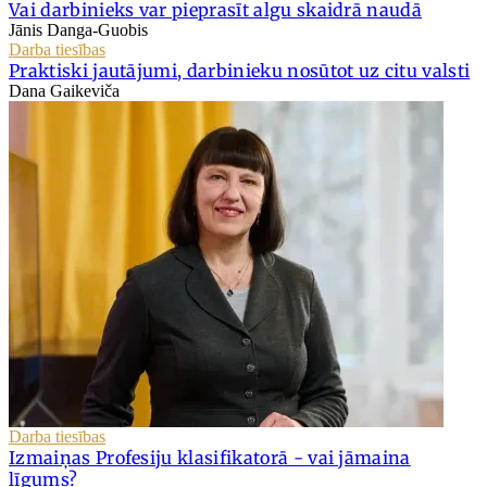
Vai darbinieks var pieprasīt algu skaidrā naudā
Jānis Danga-Guobis
Darba tiesības
Praktiski jautājumi, darbinieku nosūtot uz citu valsti
Dana Gaikeviča
Darba tiesības
Izmaiņas Profesiju klasifikatorā - vai jāmaina
līgums?