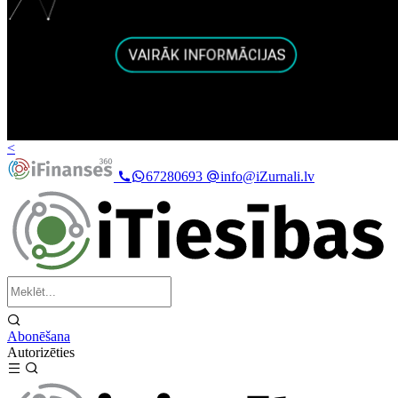
<
67280693
info@iZurnali.lv
Abonēšana
Autorizēties