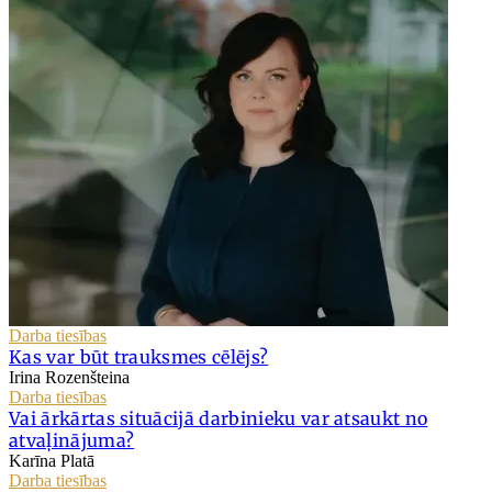
Darba tiesības
Kas var būt trauksmes cēlējs?
Irina Rozenšteina
Darba tiesības
Vai ārkārtas situācijā darbinieku var atsaukt no
atvaļinājuma?
Karīna Platā
Darba tiesības