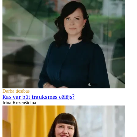
Darba tiesības
Kas var būt trauksmes cēlējs?
Irina Rozenšteina