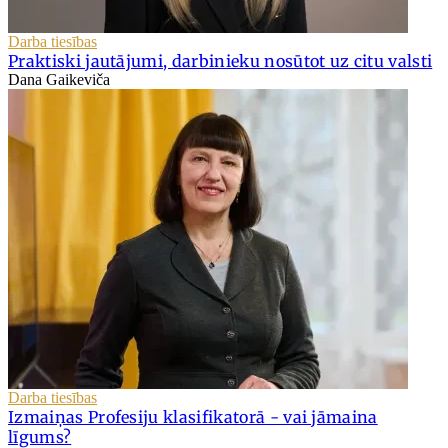
Darba tiesības
Praktiski jautājumi, darbinieku nosūtot uz citu valsti
Dana Gaikeviča
Darba tiesības
Izmaiņas Profesiju klasifikatorā - vai jāmaina
līgums?