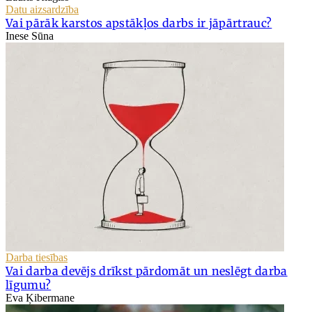
Datu aizsardzība
Vai pārāk karstos apstākļos darbs ir jāpārtrauc?
Inese Sūna
Darba tiesības
Vai darba devējs drīkst pārdomāt un neslēgt darba
līgumu?
Eva Ķibermane