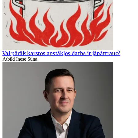
Vai pārāk karstos apstākļos darbs ir jāpārtrauc?
Atbild Inese Sūna