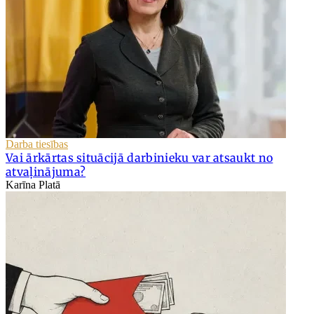
Darba tiesības
Vai ārkārtas situācijā darbinieku var atsaukt no
atvaļinājuma?
Karīna Platā