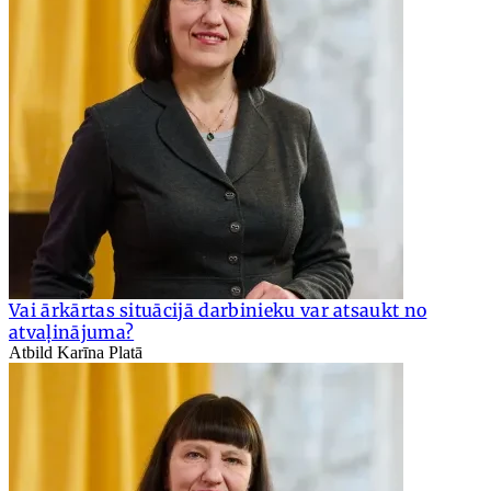
Vai ārkārtas situācijā darbinieku var atsaukt no
atvaļinājuma?
Atbild Karīna Platā