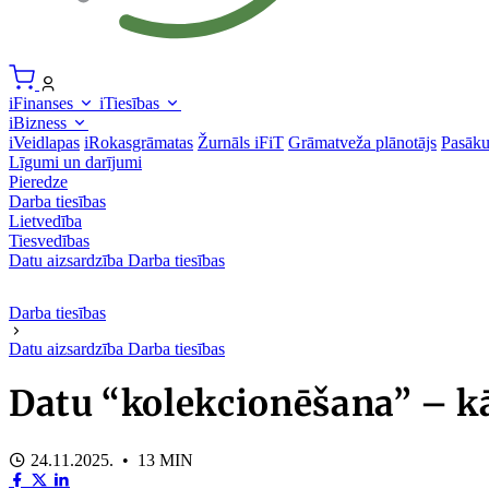
iFinanses
iTiesības
iBizness
iVeidlapas
iRokasgrāmatas
Žurnāls iFiT
Grāmatveža plānotājs
Pasāk
Līgumi un darījumi
Pieredze
Darba tiesības
Lietvedība
Tiesvedības
Datu aizsardzība
Darba tiesības
Darba tiesības
Datu aizsardzība
Darba tiesības
Datu “kolekcionēšana” – k
24.11.2025. • 13 MIN