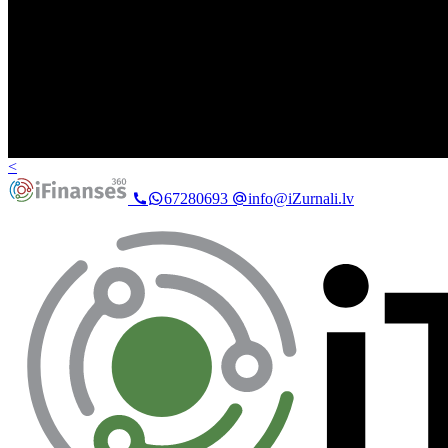
<
67280693
info@iZurnali.lv