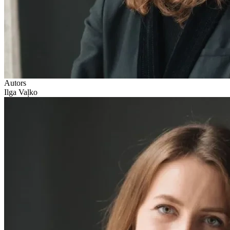
Autors
Ilga Vaļko