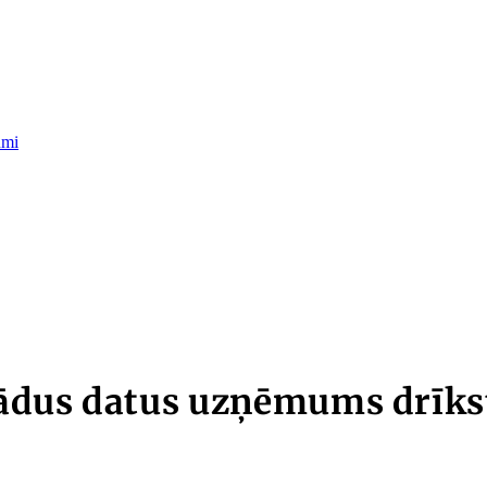
umi
ādus datus uzņēmums drīkst