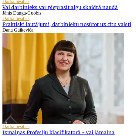
Darba tiesības
Vai darbinieks var pieprasīt algu skaidrā naudā
Jānis Danga-Guobis
Darba tiesības
Praktiski jautājumi, darbinieku nosūtot uz citu valsti
Dana Gaikeviča
Darba tiesības
Izmaiņas Profesiju klasifikatorā - vai jāmaina