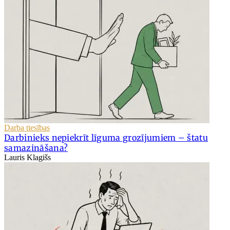
Darba tiesības
Darbinieks nepiekrīt līguma grozījumiem – štatu
samazināšana?
Lauris Klagišs