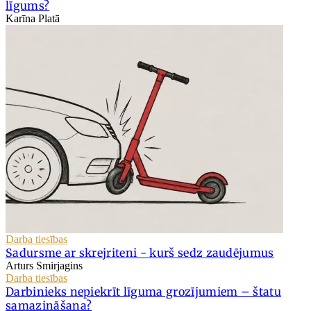
līgums?
Karīna Platā
Darba tiesības
Sadursme ar skrejriteni - kurš sedz zaudējumus
Arturs Smirjagins
Darba tiesības
Darbinieks nepiekrīt līguma grozījumiem – štatu
samazināšana?