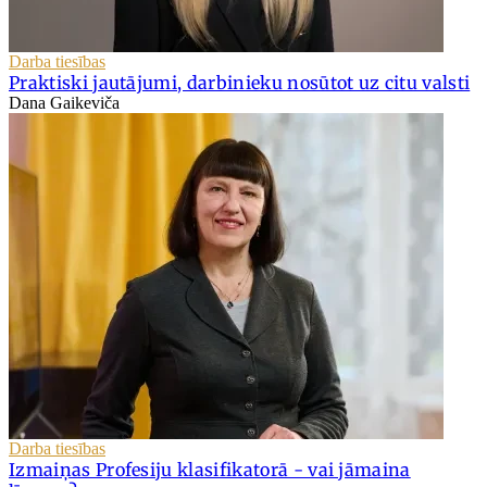
Darba tiesības
Praktiski jautājumi, darbinieku nosūtot uz citu valsti
Dana Gaikeviča
Darba tiesības
Izmaiņas Profesiju klasifikatorā - vai jāmaina