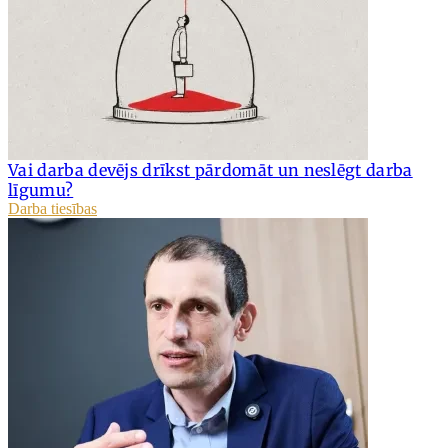
Vai darba devējs drīkst pārdomāt un neslēgt darba
līgumu?
Darba tiesības