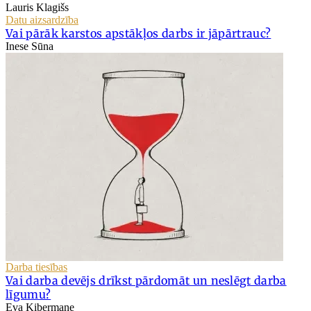
Lauris Klagišs
Datu aizsardzība
Vai pārāk karstos apstākļos darbs ir jāpārtrauc?
Inese Sūna
Darba tiesības
Vai darba devējs drīkst pārdomāt un neslēgt darba
līgumu?
Eva Ķibermane