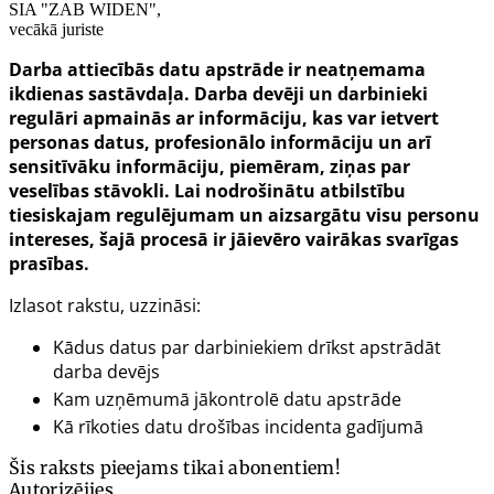
SIA "ZAB WIDEN",
vecākā juriste
Darba attiecībās datu apstrāde ir neatņemama
ikdienas sastāvdaļa. Darba devēji un darbinieki
regulāri apmainās ar informāciju, kas var ietvert
personas datus, profesionālo informāciju un arī
sensitīvāku informāciju, piemēram, ziņas par
veselības stāvokli. Lai nodrošinātu atbilstību
tiesiskajam regulējumam un aizsargātu visu personu
intereses, šajā procesā ir jāievēro vairākas svarīgas
prasības.
Izlasot rakstu, uzzināsi:
Kādus datus par darbiniekiem drīkst apstrādāt
darba devējs
Kam uzņēmumā jākontrolē datu apstrāde
Kā rīkoties datu drošības incidenta gadījumā
Šis raksts pieejams tikai abonentiem!
Autorizējies