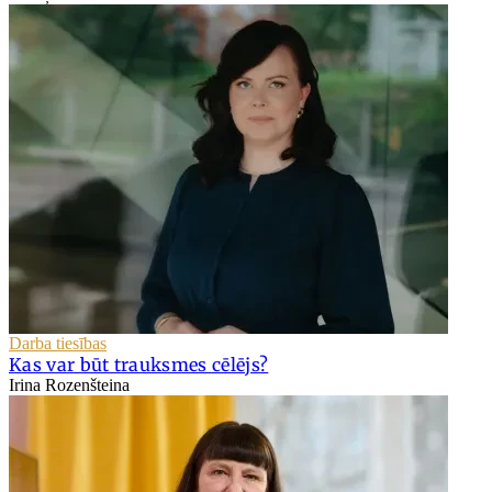
Darba tiesības
Kas var būt trauksmes cēlējs?
Irina Rozenšteina