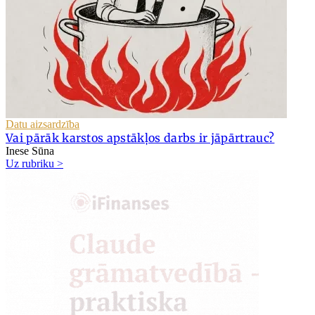
Datu aizsardzība
Vai pārāk karstos apstākļos darbs ir jāpārtrauc?
Inese Sūna
Uz rubriku >