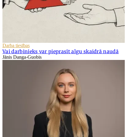
Darba tiesības
Vai darbinieks var pieprasīt algu skaidrā naudā
Jānis Danga-Guobis