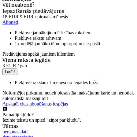
Vēl neabonē?
Iepazīšanās piedāvājums
18 EUR
9 EUR
/ pirmais mēnesis
Abonēt!
Piekļuve jaunākajiem iTiesības rakstiem
Piekļuve rakstu arhīvam
1x nedēļā jaunāko tēmu apkopojums e-pastā
Piedāvājums spēkā jauniem klientiem
Viena raksta iegāde
3 EUR
/ gab.
Lasīt!
Piekļuve rakstam 1 mēnesi no iegādes brīža
Noformējot pirkumu, netiek piesaistīta maksājumu karte un nenotiek
automātiski maksājumi!
Apskatīt citas abonēšanas iespējas
Pamanīji kļūdu?
Iezīmē tekstu un spied "ziņot par kļūdu".
Tēmas
personas dati