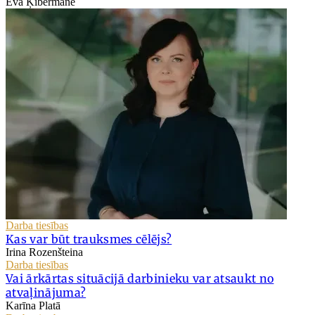
Eva Ķibermane
Darba tiesības
Kas var būt trauksmes cēlējs?
Irina Rozenšteina
Darba tiesības
Vai ārkārtas situācijā darbinieku var atsaukt no
atvaļinājuma?
Karīna Platā