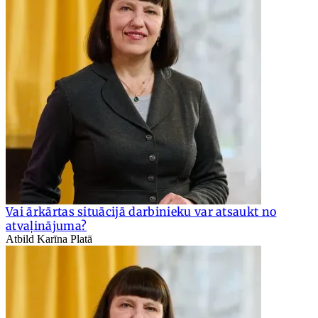
Vai ārkārtas situācijā darbinieku var atsaukt no
atvaļinājuma?
Atbild Karīna Platā