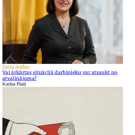
Darba tiesības
Vai ārkārtas situācijā darbinieku var atsaukt no
atvaļinājuma?
Karīna Platā