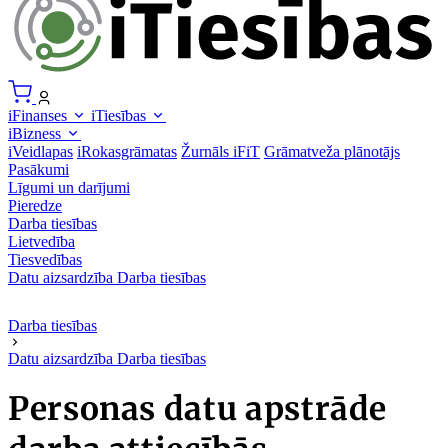
iFinanses
iTiesības
iBizness
iVeidlapas
iRokasgrāmatas
Žurnāls iFiT
Grāmatveža plānotājs
Pasākumi
Līgumi un darījumi
Pieredze
Darba tiesības
Lietvedība
Tiesvedības
Datu aizsardzība
Darba tiesības
Darba tiesības
Datu aizsardzība
Darba tiesības
Personas datu apstrāde