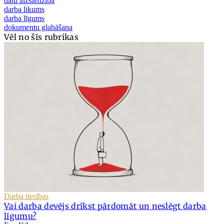
datu aizsardzība
darba likums
darba līgums
dokumentu glabāšana
Vēl no šīs rubrikas
Darba tiesības
Vai darba devējs drīkst pārdomāt un neslēgt darba
līgumu?