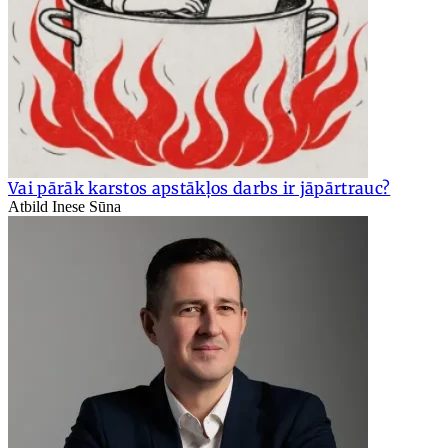
Vai pārāk karstos apstākļos darbs ir jāpārtrauc?
Atbild Inese Sūna