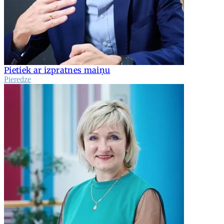
Pietiek ar izpratnes maiņu
Pieredze