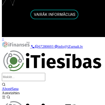
<
67280693
info@iZurnali.lv
Abonēšana
Autorizēties