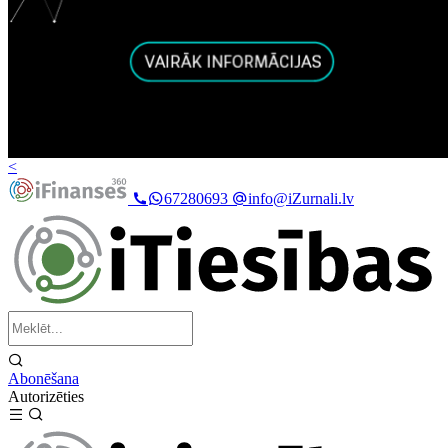
<
67280693
info@iZurnali.lv
Abonēšana
Autorizēties