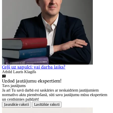
Ceļš uz sapulci: vai darba laiks?
Atbild Lauris Klagišs
Uzdod jautājumu ekspertiem!
Tavs jautājums
Ja arī Tu savā darbā esi saskāries ar neskaidriem jautājumiem
normatīvo aktu piemērošanā, sūti savu jautājumu mūsu ekspertiem
un centīsimies palīdzēt!
Jaunākie raksti
Lasītākie raksti