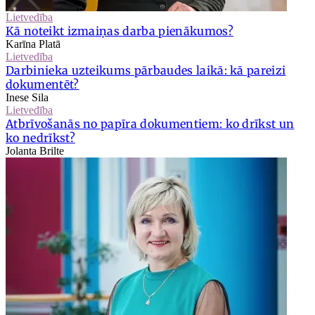
Lietvedība
Kā noteikt izmaiņas darba pienākumos?
Karīna Platā
Lietvedība
Darbinieka uzteikums pārbaudes laikā: kā pareizi
dokumentēt?
Inese Sila
Lietvedība
Atbrīvošanās no papīra dokumentiem: ko drīkst un
ko nedrīkst?
Jolanta Brilte