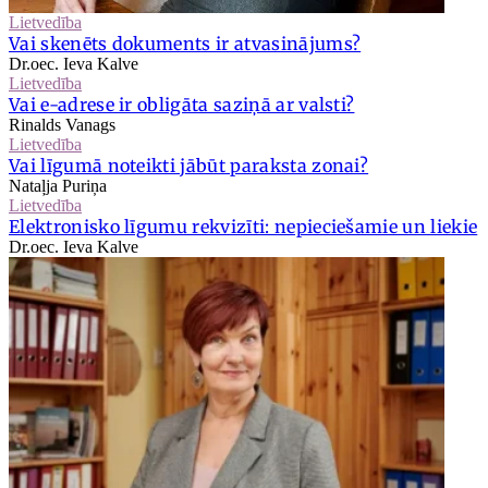
Lietvedība
Vai skenēts dokuments ir atvasinājums?
Dr.oec. Ieva Kalve
Lietvedība
Vai e-adrese ir obligāta saziņā ar valsti?
Rinalds Vanags
Lietvedība
Vai līgumā noteikti jābūt paraksta zonai?
Nataļja Puriņa
Lietvedība
Elektronisko līgumu rekvizīti: nepieciešamie un liekie
Dr.oec. Ieva Kalve