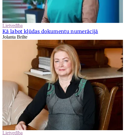
Lietvedība
Kā labot kļūdas dokumentu numerācijā
Jolanta Brilte
Lietvedība