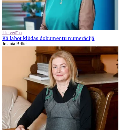
Lietvedība
Kā labot kļūdas dokumentu numerācijā
Jolanta Brilte