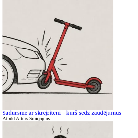
Sadursme ar skrejriteni - kurš sedz zaudējumus
Atbild Arturs Smirjagins