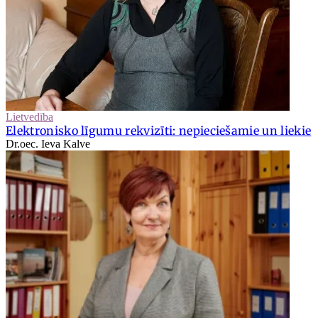
Lietvedība
Elektronisko līgumu rekvizīti: nepieciešamie un liekie
Dr.oec. Ieva Kalve