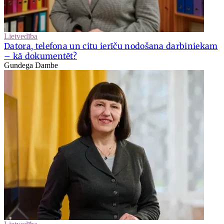
Lietvedība
Datora, telefona un citu ierīču nodošana darbiniekam
– kā dokumentēt?
Gundega Dambe