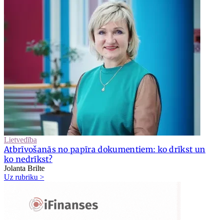
Lietvedība
Atbrīvošanās no papīra dokumentiem: ko drīkst un
ko nedrīkst?
Jolanta Brilte
Uz rubriku >