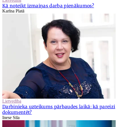
Lietvedība
Kā noteikt izmaiņas darba pienākumos?
Karīna Platā
Lietvedība
Darbinieka uzteikums pārbaudes laikā: kā pareizi
dokumentēt?
Inese Sila