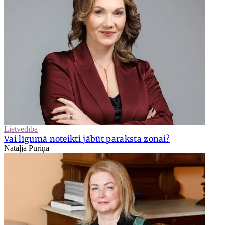
Lietvedība
Vai līgumā noteikti jābūt paraksta zonai?
Nataļja Puriņa