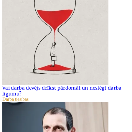
Vai darba devējs drīkst pārdomāt un neslēgt darba
līgumu?
Darba tiesības