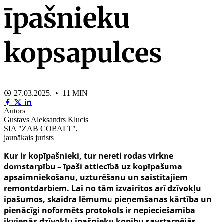
īpašnieku
kopsapulces
27.03.2025. • 11 MIN
Autors
Gustavs Aleksandrs Klucis
SIA "ZAB COBALT",
jaunākais jurists
Kur ir kopīpašnieki, tur nereti rodas virkne
domstarpību – īpaši attiecībā uz kopīpašuma
apsaimniekošanu, uzturēšanu un saistītajiem
remontdarbiem. Lai no tām izvairītos arī dzīvokļu
īpašumos, skaidra lēmumu pieņemšanas kārtība un
pienācīgi noformēts protokols ir nepieciešamība
ikvienās dzīvokļu īpašnieku kopību savstarpējās