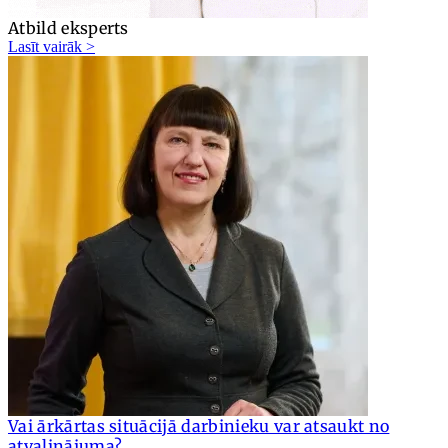
Atbild eksperts
Lasīt vairāk >
Vai ārkārtas situācijā darbinieku var atsaukt no
atvaļinājuma?