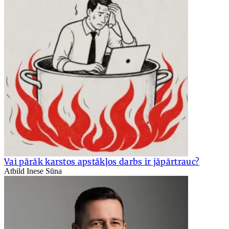
Vai pārāk karstos apstākļos darbs ir jāpārtrauc?
Atbild Inese Sūna