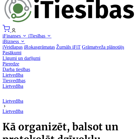
iFinanses
iTiesības
iBizness
iVeidlapas
iRokasgrāmatas
Žurnāls iFiT
Grāmatveža plānotājs
Pasākumi
Līgumi un darījumi
Pieredze
Darba tiesības
Lietvedība
Tiesvedības
Lietvedība
Lietvedība
Lietvedība
Kā organizēt, balsot un