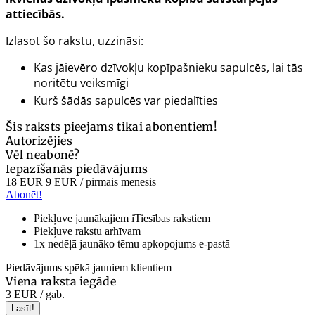
attiecībās.
Izlasot šo rakstu, uzzināsi:
Kas jāievēro dzīvokļu kopīpašnieku sapulcēs, lai tās
noritētu veiksmīgi
Kurš šādās sapulcēs var piedalīties
Šis raksts pieejams tikai abonentiem!
Autorizējies
Vēl neabonē?
Iepazīšanās piedāvājums
18 EUR
9 EUR
/ pirmais mēnesis
Abonēt!
Piekļuve jaunākajiem iTiesības rakstiem
Piekļuve rakstu arhīvam
1x nedēļā jaunāko tēmu apkopojums e-pastā
Piedāvājums spēkā jauniem klientiem
Viena raksta iegāde
3 EUR
/ gab.
Lasīt!