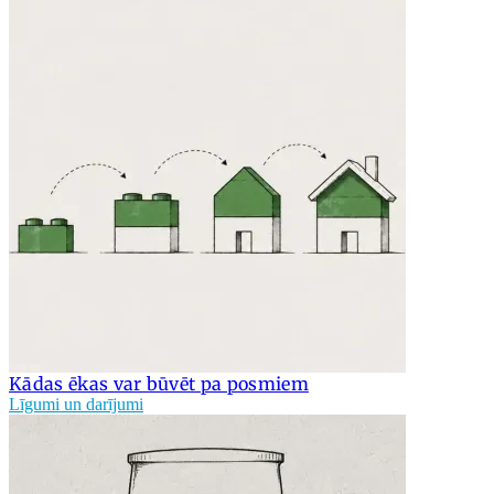
Kādas ēkas var būvēt pa posmiem
Līgumi un darījumi