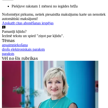
Piekļuve rakstam 1 mēnesi no iegādes brīža
Noformējot pirkumu, netiek piesaistīta maksājumu karte un nenotiek
automātiski maksājumi!
Apskatīt citas abonēšanas iespējas
Pamanīji kļūdu?
Iezīmē tekstu un spied "ziņot par kļūdu".
Tēmas
apsaimniekošana
drošs elektroniskais paraksts
paraksts
Vēl no šīs rubrikas