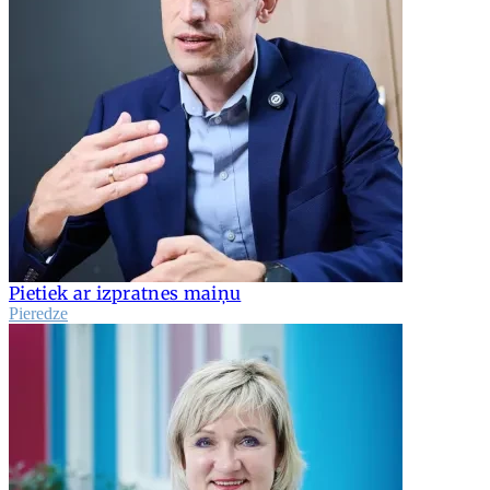
Pietiek ar izpratnes maiņu
Pieredze