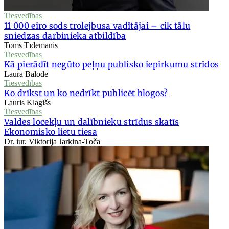
Tiesvedības
11 000 eiro sods trolejbusa vadītājai – cik tālu
sniedzas darbinieka atbildība
Toms Tīdemanis
Tiesvedības
Kā pierādīt negūto peļņu publisko iepirkumu strīdos
Laura Balode
Tiesvedības
Ko drīkst un ko nedrīkt publicēt blogos?
Lauris Klagišs
Tiesvedības
Valdes locekļu un dalībnieku strīdus skatīs
Ekonomisko lietu tiesa
Dr. iur. Viktorija Jarkina-Toča