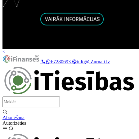
<
67280693
info@iZurnali.lv
Abonēšana
Autorizēties