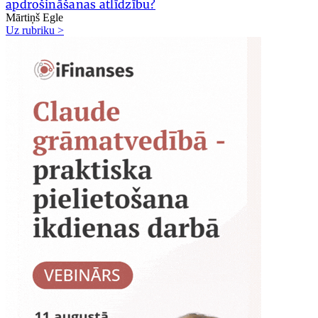
apdrošināšanas atlīdzību?
Mārtiņš Egle
Uz rubriku >