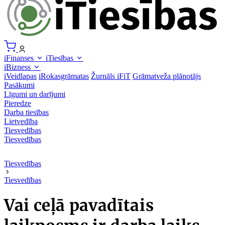
iFinanses
iTiesības
iBizness
iVeidlapas
iRokasgrāmatas
Žurnāls iFiT
Grāmatveža plānotājs
Pasākumi
Līgumi un darījumi
Pieredze
Darba tiesības
Lietvedība
Tiesvedības
Tiesvedības
Tiesvedības
Tiesvedības
Vai ceļā pavadītais