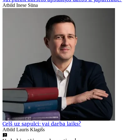
Atbild Inese Sūna
Ceļš uz sapulci: vai darba laiks?
Atbild Lauris Klagišs