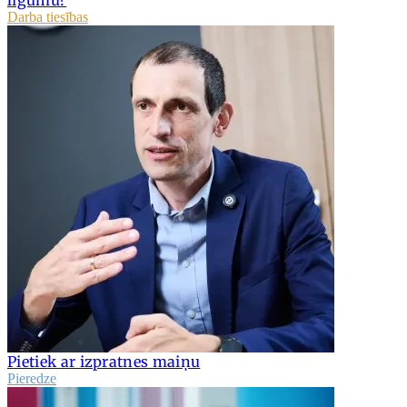
Darba tiesības
Pietiek ar izpratnes maiņu
Pieredze