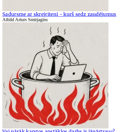
Sadursme ar skrejriteni - kurš sedz zaudējumus
Atbild Arturs Smirjagins
Vai pārāk karstos apstākļos darbs ir jāpārtrauc?