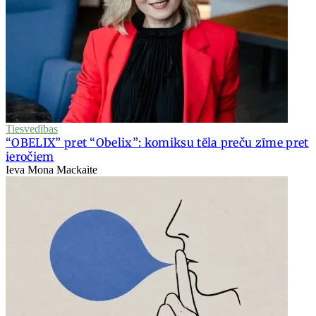
Tiesvedības
“OBELIX” pret “Obelix”: komiksu tēla preču zīme pret
ieročiem
Ieva Mona Mackaite