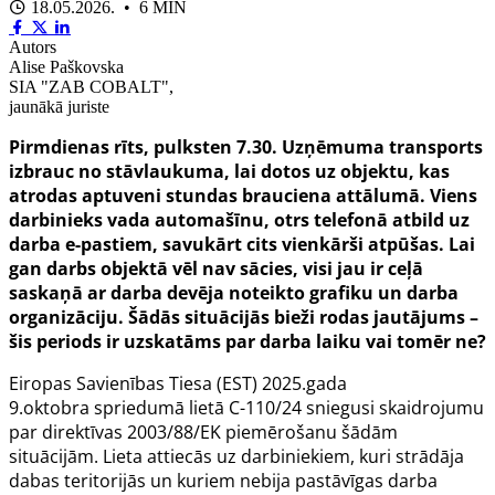
18.05.2026. • 6 MIN
Autors
Alise Paškovska
SIA "ZAB COBALT",
jaunākā juriste
Pirmdienas rīts, pulksten 7.30. Uzņēmuma transports
izbrauc no stāvlaukuma, lai dotos uz objektu, kas
atrodas aptuveni stundas brauciena attālumā. Viens
darbinieks vada automašīnu, otrs telefonā atbild uz
darba e-pastiem, savukārt cits vienkārši atpūšas. Lai
gan darbs objektā vēl nav sācies, visi jau ir ceļā
saskaņā ar darba devēja noteikto grafiku un darba
organizāciju. Šādās situācijās bieži rodas jautājums –
šis periods ir uzskatāms par darba laiku vai tomēr ne?
Eiropas Savienības Tiesa (EST) 2025.gada
9.oktobra
spriedumā lietā C-110/24
sniegusi skaidrojumu
par
direktīvas 2003/88/EK
piemērošanu šādām
situācijām. Lieta attiecās uz darbiniekiem, kuri strādāja
dabas teritorijās un kuriem nebija pastāvīgas darba