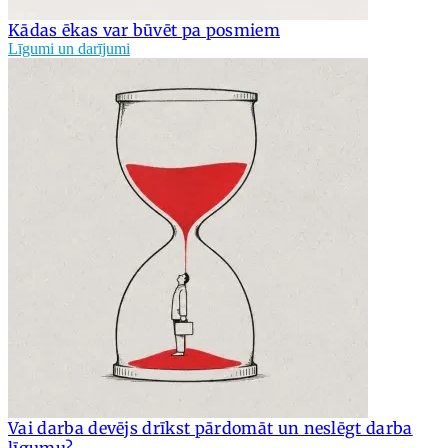
Kādas ēkas var būvēt pa posmiem
Līgumi un darījumi
Vai darba devējs drīkst pārdomāt un neslēgt darba
līgumu?