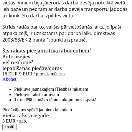
vietas. Viņiem bija jāierodas darba devēja noteiktā vietā
jeb bāzē un pēc tam ar darba devēja transportu jādodas
uz konkrēto darba izpildes vietu.
Strīds radās par to, vai šis pārvietošanās laiks, jo īpaši
atpakaļceļš, ir uzskatāms par darba laiku direktīvas
2003/88/EK 2.panta 1.punkta izpratnē.
Šis raksts pieejams tikai abonentiem!
Autorizējies
Vēl neabonē?
Iepazīšanās piedāvājums
18 EUR
9 EUR
/ pirmais mēnesis
Abonēt!
Piekļuve jaunākajiem iTiesības rakstiem
Piekļuve rakstu arhīvam
1x nedēļā jaunāko tēmu apkopojums e-pastā
Piedāvājums spēkā jauniem klientiem
Viena raksta iegāde
3 EUR
/ gab.
Lasīt!