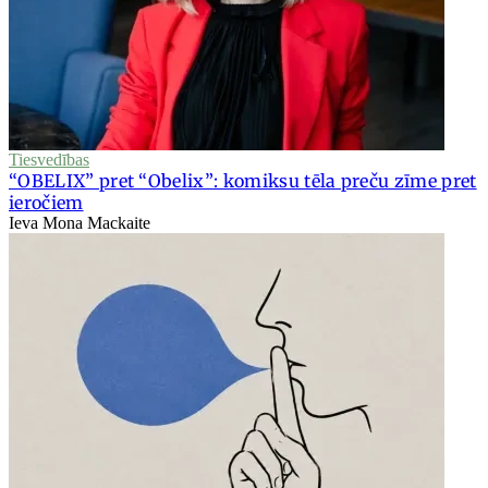
Tiesvedības
“OBELIX” pret “Obelix”: komiksu tēla preču zīme pret
ieročiem
Ieva Mona Mackaite