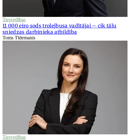
Tiesvedības
11 000 eiro sods trolejbusa vadītājai – cik tālu
sniedzas darbinieka atbildība
Toms Tīdemanis
Tiesvedības