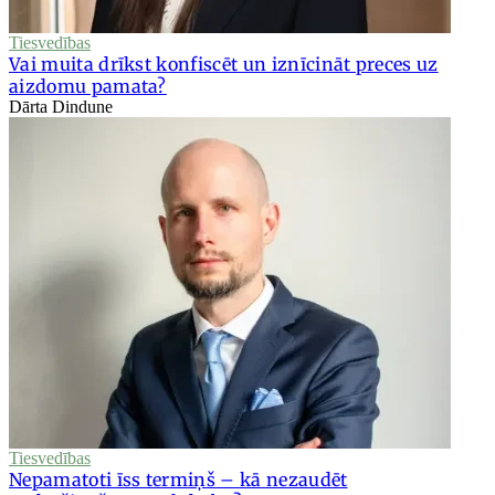
Tiesvedības
Vai muita drīkst konfiscēt un iznīcināt preces uz
aizdomu pamata?
Dārta Dindune
Tiesvedības
Nepamatoti īss termiņš – kā nezaudēt