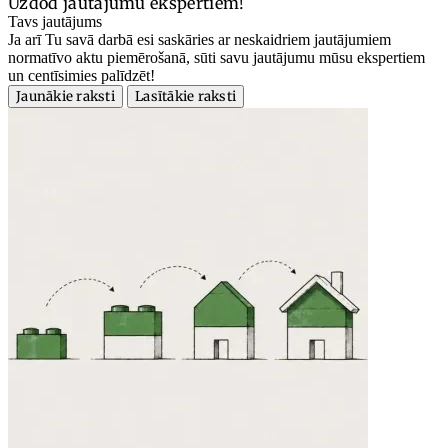
Uzdod jautājumu ekspertiem!
Tavs jautājums
Ja arī Tu savā darbā esi saskāries ar neskaidriem jautājumiem
normatīvo aktu piemērošanā, sūti savu jautājumu mūsu ekspertiem
un centīsimies palīdzēt!
Jaunākie raksti
Lasītākie raksti