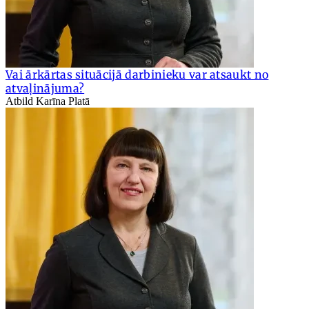
Vai ārkārtas situācijā darbinieku var atsaukt no
atvaļinājuma?
Atbild Karīna Platā