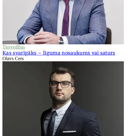
Tiesvedības
Kas svarīgāks – līguma nosaukums vai saturs
Olavs Cers