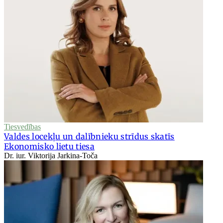
Tiesvedības
Valdes locekļu un dalībnieku strīdus skatīs
Ekonomisko lietu tiesa
Dr. iur. Viktorija Jarkina-Toča