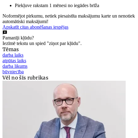
Piekļuve rakstam 1 mēnesi no iegādes brīža
Noformējot pirkumu, netiek piesaistīta maksājumu karte un nenotiek
automātiski maksājumi!
Apskatīt citas abonēšanas iespējas
Pamanīji kļūdu?
Iezīmē tekstu un spied "ziņot par kļūdu".
Tēmas
darba laiks
atpūtas laiks
darba likums
būvniecība
Vēl no šīs rubrikas