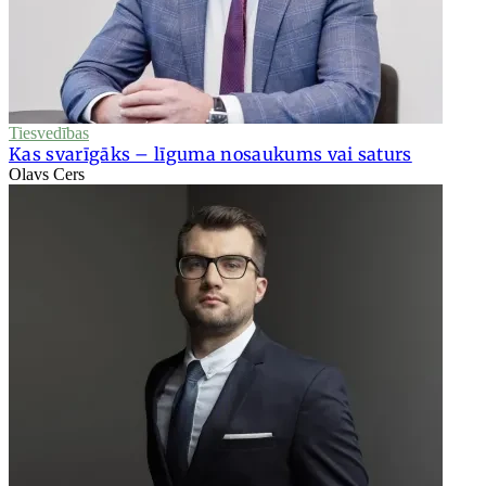
Tiesvedības
Kas svarīgāks – līguma nosaukums vai saturs
Olavs Cers