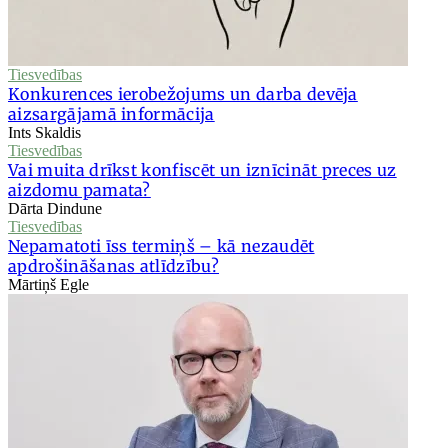
Tiesvedības
Konkurences ierobežojums un darba devēja
aizsargājamā informācija
Ints Skaldis
Tiesvedības
Vai muita drīkst konfiscēt un iznīcināt preces uz
aizdomu pamata?
Dārta Dindune
Tiesvedības
Nepamatoti īss termiņš – kā nezaudēt
apdrošināšanas atlīdzību?
Mārtiņš Egle